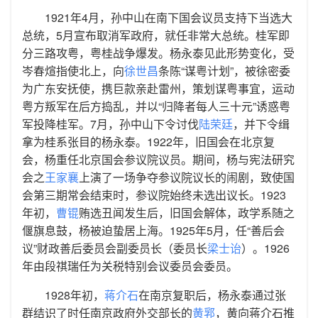
1921年4月，孙中山在南下国会议员支持下当选大
总统，5月宣布取消军政府，就任非常大总统。桂军即
分三路攻粤，粤桂战争爆发。杨永泰见此形势变化，受
岑春煊指使北上，向
徐世昌
条陈“谋粤计划”，被徐密委
为广东安抚使，携巨款亲赴雷州，策划谋粤事宜，运动
粤方叛军在后方捣乱，并以“归降者每人三十元”诱惑粤
军投降桂军。7月，孙中山下令讨伐
陆荣廷
，并下令缉
拿为桂系张目的杨永泰。1922年，旧国会在北京复
会，杨重任北京国会参议院议员。期间，杨与宪法研究
会之
王家襄
上演了一场争夺参议院议长的闹剧，致使国
会第三期常会结束时，参议院始终未选出议长。1923
年初，
曹锟
贿选丑闻发生后，旧国会解体，政学系随之
偃旗息鼓，杨被迫蛰居上海。1925年5月，任“善后会
议”财政善后委员会副委员长（委员长
梁士诒
）。1926
年由段祺瑞任为关税特别会议委员会委员。
1928年初，
蒋介石
在南京复职后，杨永泰通过张
群结识了时任南京政府外交部长的
黄郛
，黄向蒋介石推