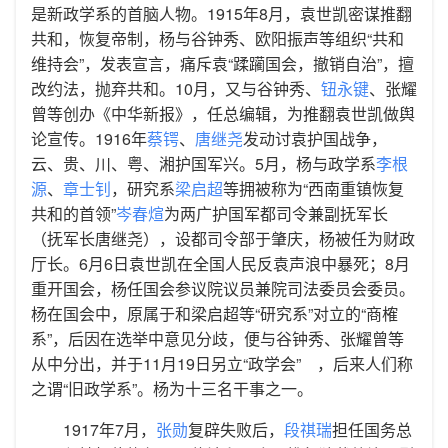
是新政学系的首脑人物。1915年8月，袁世凯密谋推翻
共和，恢复帝制，杨与谷钟秀、欧阳振声等组织“共和
维持会”，发表宣言，痛斥袁“蹂躏国会，撤销自治”，擅
改约法，抛弃共和。10月，又与谷钟秀、
钮永键
、张耀
曾等创办《中华新报》，任总编辑，为推翻袁世凯做舆
论宣传。1916年
蔡锷
、
唐继尧
发动讨袁护国战争，
云、贵、川、粤、湘护国军兴。5月，杨与政学系
李根
源
、
章士钊
，研究系
梁启超
等拥被称为“西南重镇恢复
共和的首领”
岑春煊
为两广护国军都司令兼副抚军长
（抚军长唐继尧），设都司令部于肇庆，杨被任为财政
厅长。6月6日袁世凯在全国人民反袁声浪中暴死；8月
重开国会，杨任国会参议院议员兼院司法委员会委员。
杨在国会中，原属于和梁启超等“研究系”对立的“商榷
系”，后因在选举中意见分歧，便与谷钟秀、张耀曾等
从中分出，并于11月19日另立“政学会” ，后来人们称
之谓“旧政学系”。杨为十三名干事之一。
1917年7月，
张勋
复辟失败后，
段祺瑞
担任国务总