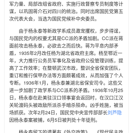
军力量、局部改组省政府、实施行政督察专员制度等计
谋，以巩固蒋介石对四川的统治。同时出席国民党第五
次代表大会，当选为国民党候补中央委员。
由于杨永泰等新政学系成员邀宠攫权，步步得逞，
与国民党内的权要尤其是CC派的矛盾加剧。CC派在蒋
面前攻击杨永泰，必欲去之而后快。蒋为平息内部矛
盾，1935年2月改任杨为湖北省政府主席。杨至鄂近一
年，大力推行公务员军事化及省政府公役管理训练，提
高了工作效率；在整顿武汉市政，整训全省保安团队，
重订和推行保甲办法等方面颇著成效，从而加强了个人
专断。1936年1月，杨永泰兼湖北省保安司令。这些又
进一步加剧了政学系与CC派系的矛盾。1936年10月25
日，杨永泰在赴美驻汉口领事宴会返回时，在汉口江汉
关轮渡码头被政敌所派杀手暗杀殒命。凶手姓施，被当
场抓获。次年2月24日，国民党中央宣传部部长
刘芦隐
因杨永泰案被捕，6月5日被判处十年徒刑。
杨永泰留下的遗著有《外交政策》、《现代民主政