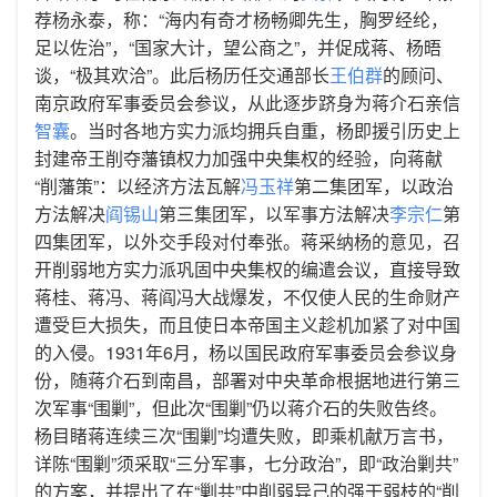
荐杨永泰，称：“海内有奇才杨畅卿先生，胸罗经纶，
足以佐治”，“国家大计，望公商之”，并促成蒋、杨晤
谈，“极其欢洽”。此后杨历任交通部长
王伯群
的顾问、
南京政府军事委员会参议，从此逐步跻身为蒋介石亲信
智囊
。当时各地方实力派均拥兵自重，杨即援引历史上
封建帝王削夺藩镇权力加强中央集权的经验，向蒋献
“削藩策”：以经济方法瓦解
冯玉祥
第二集团军，以政治
方法解决
阎锡山
第三集团军，以军事方法解决
李宗仁
第
四集团军，以外交手段对付奉张。蒋采纳杨的意见，召
开削弱地方实力派巩固中央集权的编遣会议，直接导致
蒋桂、蒋冯、蒋阎冯大战爆发，不仅使人民的生命财产
遭受巨大损失，而且使日本帝国主义趁机加紧了对中国
的入侵。1931年6月，杨以国民政府军事委员会参议身
份，随蒋介石到南昌，部署对中央革命根据地进行第三
次军事“围剿”，但此次“围剿”仍以蒋介石的失败告终。
杨目睹蒋连续三次“围剿”均遭失败，即乘机献万言书，
详陈“围剿”须采取“三分军事，七分政治”，即“政治剿共”
的方案，并提出了在“剿共”中削弱异己的强干弱枝的“削