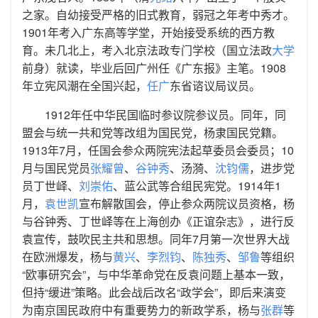
之家。自幼接受严格的旧式教育，弱冠之年考中秀才。
1901年考入广东高等学堂，开始接受系统的西方教
育。未几北上，考入北京法政专门学校（国立法政
大学
前身）就读，毕业后回广州任《广东报》主笔。1908
年立宪风潮在全国兴起，
任广
东省谘议局议员。
1912年任中华民国临时参议院参议员。同年，同
盟会与统一共和党等改组为国民党，杨隶国民党籍。
1913年7月，任国会参众两院宪法起草委员会委员；10
月与国民党员
张耀曾
、
谷钟秀
、汤漪、
沈钧儒
，进步党
员丁世峄、
刘崇佑
、蓝公武等合组民宪党。1914年1
月，
袁世凯
宣布解散国会，停止参众两院议员资格，杨
与谷钟秀、丁世峄等在上海创办《正谊杂志》，进行反
袁宣传，鼓吹民主共和思想。同年7月第一次世界大战
在欧洲爆发，杨与
黄兴
、
李烈钧
、
陈独秀
、
邹鲁
等组织
“欧事研究会”，与中华革命党在反袁问题上基本一致，
但持“缓进”策略。此会战后改名“政学会”，即后来演变
为南京国民政府中有重要势力的新政学系，杨与
张群
等