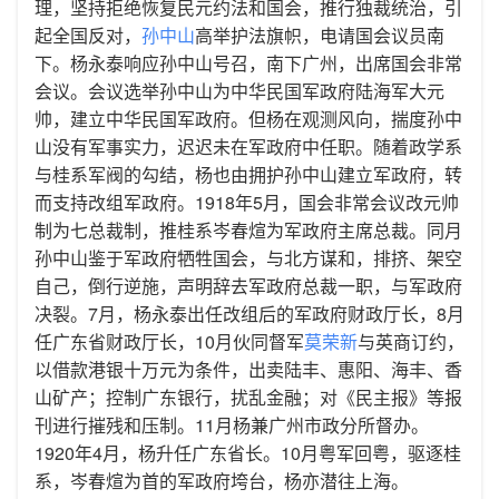
理，坚持拒绝恢复民元约法和国会，推行独裁统治，引
起全国反对，
孙中山
高举护法旗帜，电请国会议员南
下。杨永泰响应孙中山号召，南下广州，出席国会非常
会议。会议选举孙中山为中华民国军政府陆海军大元
帅，建立中华民国军政府。但杨在观测风向，揣度孙中
山没有军事实力，迟迟未在军政府中任职。随着政学系
与桂系军阀的勾结，杨也由拥护孙中山建立军政府，转
而支持改组军政府。1918年5月，国会非常会议改元帅
制为七总裁制，推桂系岑春煊为军政府主席总裁。同月
孙中山鉴于军政府牺牲国会，与北方谋和，排挤、架空
自己，倒行逆施，声明辞去军政府总裁一职，与军政府
决裂。7月，杨永泰出任改组后的军政府财政厅长，8月
任广东省财政厅长，10月伙同督军
莫荣新
与英商订约，
以借款港银十万元为条件，出卖陆丰、惠阳、海丰、香
山矿产；控制广东银行，扰乱金融；对《民主报》等报
刊进行摧残和压制。11月杨兼广州市政分所督办。
1920年4月，杨升任广东省长。10月粤军回粤，驱逐桂
系，岑春煊为首的军政府垮台，杨亦潜往上海。