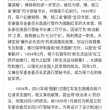
藩谋略”，博得蒋的进一步赏识，被任为鄂、豫、皖三
省“剿匪”司令部秘书长，并随蒋介石前行。1933年2
月，蒋介石撤销鄂、豫、皖三省“剿匪”总司令部，成立
军事委员会委员长南昌行营作为围剿红军的大本营，杨
永泰任南昌行营秘书长兼二厅厅长。因该厅负“政治剿
共”之责，故杨被认为“七分厅长”。杨利用这一职务，大
肆宣扬“攘外必先安内”的卖国害民政策，创设行政督察
专员制度，推行保甲制度和“经济围剿”方针，以配合“军
事剿共”。1934年2月，蒋介石倡导的“新生活运动”在江
西开始推行，杨为之起草《新生活运动纲要》，大肆鼓
吹和推行，以强化对全国人民思想的统治。同年3月，
又兼任军委会委员长武昌行营秘书长，成为蒋介石的帐
前军师。
1934年，四川军阀“围剿”过境红军发生困难向蒋介
石请求支援时，杨又乘机献策，提出用“政治渗入”的办
法，加强对四川的统治。故1935年1月被任为新成立的
军委会委员长四川行营秘书长，为蒋设计了设计削减川