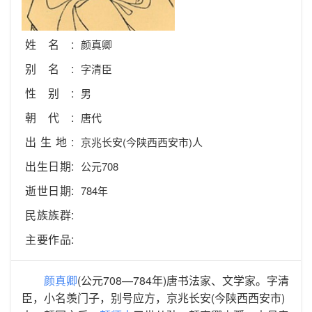
姓名:
颜真卿
别名:
字清臣
性别:
男
朝代:
唐代
出生地:
京兆长安(今陕西西安市)人
出生日期:
公元708
逝世日期:
784年
民族族群:
主要作品:
颜真卿
(公元708—784年)唐书法家、文学家。字清
臣，小名羡门子，别号应方，京兆长安(今陕西西安市)