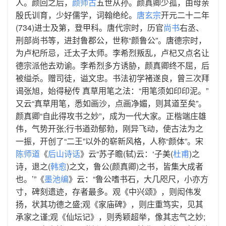
人。颜回之后，
颜师古
五世从孙。颜真卿少孤，由母亲
殷氏训育，少好儒学，词翰绝纶。
唐玄宗
开元二十二年
(734)进士及第，登甲科。唐代宗时，历官
尚书
右丞、
刑部尚书等，进封鲁郡公，世称“颜鲁公”。唐德宗时，
为卢杞所忌，迁太子太师。李希烈叛乱，卢杞又点名让
德宗派他去劝谕。李希烈多方诱胁，颜真卿终不屈，后
被缢杀。赠司徒，谥文忠。书法初学褚遂良，曾三次拜
谒张旭，始得秘传 真草用笔之法：“用笔须如印印泥。”
又云“真草用笔，悉如画沙，点画净媚，则其道至矣”。
颜真卿“自此得攻书之妙”，成为一代大家。正楷端庄雄
伟，气势开张;行书遒劲郁勃，刚异飞动，使古法为之
一振，开创了“二王”以外的崭新风格，人称“颜体”。宋
陈师道
《
后山诗话
》云“苏子瞻(轼)云：‘子美(
杜甫
)之
诗，退之(
韩愈
)之文，鲁公(颜真卿)之书，皆集大成者
也。’”《
墨池编
》云：“鲁公嗜书石，大几咫尺，小亦方
寸，碑刻遗迹，存者最多。观《中兴颂》，则闳伟发
扬，状其功德之盛;观《家庙碑》，则庄重笃实，见其
承家之谨;观《仙坛记》，则秀颖超举，像其志气之妙;