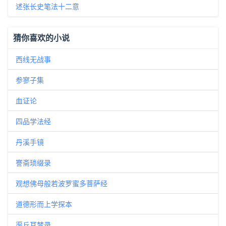
述张长史笔法十二意
猜你喜欢的小说
西线无战事
参寥子集
血证论
四品学法经
丹溪手镜
謇斋琐缀录
观想佛母般若波罗蜜多菩萨经
道德形而上学探本
渠丘耳梦录