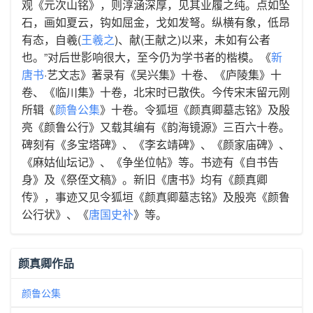
观《元次山铭》，则淳涵深厚，见其业履之纯。点如坠
石，画如夏云，钩如屈金，戈如发弩。纵横有象，低昂
有态，自羲(
王羲之
)、献(王献之)以来，未如有公者
也。”对后世影响很大，至今仍为学书者的楷模。《
新
唐书
·艺文志》著录有《吴兴集》十卷、《庐陵集》十
卷、《临川集》十卷，北宋时已散佚。今传宋末留元刚
所辑《
颜鲁公集
》十卷。令狐垣《颜真卿墓志铭》及殷
亮《颜鲁公行》又载其编有《韵海镜源》三百六十卷。
碑刻有《多宝塔碑》、《李玄靖碑》、《颜家庙碑》、
《麻姑仙坛记》、《争坐位帖》等。书迹有《自书告
身》及《祭侄文稿》。新旧《唐书》均有《颜真卿
传》，事迹又见令狐垣《颜真卿墓志铭》及殷亮《颜鲁
公行状》、《
唐国史补
》等。
颜真卿作品
颜鲁公集