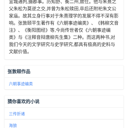
宣城通判,摄郡事。历知舒、衡二州,致仕。他与朱熹之
父朱松为莫逆之交,并曾为朱松赎田,卒后还附祀朱文公
家庙。故其立身行事对于朱熹理学的发展不得不深有影
响。张敦颐平生著作有《六朝事迹编类》、《韩柳文音
注》、《衡阳图经》等,今尚传世者仅《六朝事迹编
类》与《注释音辩唐柳先生集》二种。而这两种书,对
我们今天的文学研究与史学研究,都具有极高的史料与
文献价值。
张敦颐作品
六朝事迹编类
猜你喜欢的小说
三传折诸
海狼