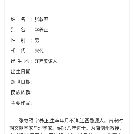
姓名:
张敦颐
别名:
字养正
性别:
男
朝代:
宋代
出生地:
江西婺源人
出生日期:
逝世日期:
民族族群:
主要作品:
张敦颐,字养正,生卒年月不详,江西婺源人。南宋时
期文献学家与理学家。绍兴八年进士。为南剑州教授、