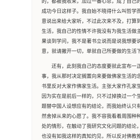
的，都被我收来，加过一番心思，成了自己
成功今日这样子。我自始不晓得什么叫哲学
意说出来给大家听，不过此次来不及，打算到
生活，我自己的性情不许我没有为我生活做主
果谈到学问，我不是著书立说而是说我想要
意，就请撇开一切，单就自己所要做的生活
还有，此刻我自己的态度要就此宣布一
事，我从那时决定搁置向来要做佛家生活的念
书里反对大家作佛家生活。主张大家作孔家
因为实在是前后一样的，只不过掉换过一个
题替中国人设想应有的结论，而我始终认只
然舍掉从来的心愿了。我不容我看着周围种种
处的情形，在触动了我研究文化问题的结论
也没有如我这样的真知灼见，所以反对佛教