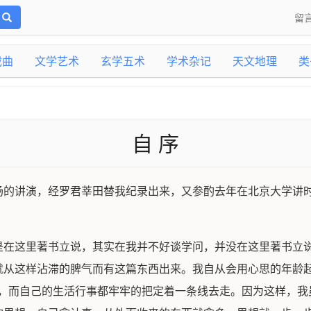
留
戏曲
文学艺术
玄学五术
学术杂记
天文地理
类
自 序
场的讲演，经罗君莘田替我纪录出来，又参酌去年在北京大学讲
是在这里著书立说，其实在我并不好谈学问，并没在这里著书立
就从这样沾滞的脾气而有这篇东西出来。我自从会用心思的年龄起
见，而自己的生活行事都牢牢的把定着一条线去走。因为这样，我