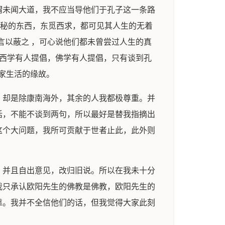
谓未闻大道，我不应当导他们于孔子这一条路
怪秘的东西，东觅西求，都可见其人生的无着
言以蔽之 ，可心说他们都未曾尝过人生的真
，西学有人提倡，佛学有人提倡，只有谈到孔
家生活的缘故。
，却是除康南海外，其余的人我都极尊重。并
话，不能不谈到两句，所以最好是替我指摘出
这个大问题，我所可贡献于世者止此，此外则
，并且自出意见，改归旧说。所以在我未十分
我只承认欧阳先生的佛教是佛教，欧阳先生的
靠。我并不全信他们的话，但我觉得大家此刻