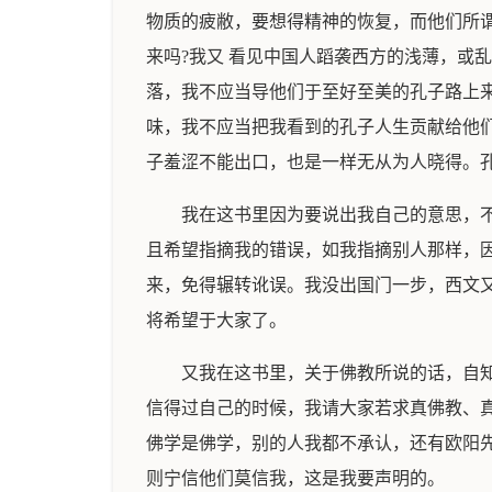
物质的疲敝，要想得精神的恢复，而他们所
来吗?我又 看见中国人蹈袭西方的浅薄，或
落，我不应当导他们于至好至美的孔子路上来
味，我不应当把我看到的孔子人生贡献给他们
子羞涩不能出口，也是一样无从为人晓得。
我在这书里因为要说出我自己的意思，
且希望指摘我的错误，如我指摘别人那样，
来，免得辗转讹误。我没出国门一步，西文
将希望于大家了。
又我在这书里，关于佛教所说的话，自
信得过自己的时候，我请大家若求真佛教、
佛学是佛学，别的人我都不承认，还有欧阳
则宁信他们莫信我，这是我要声明的。