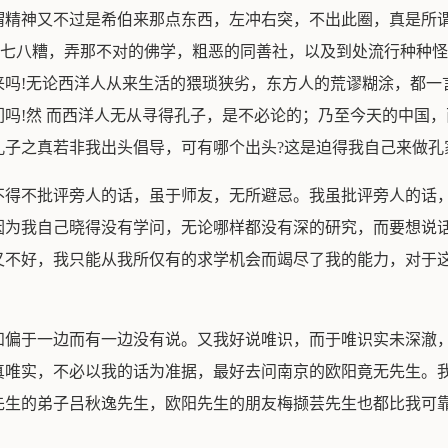
谓精神又不过是希伯来那点东西，左冲右突，不出此圈，真是所
乱七八糟，弄那不对的佛学，粗恶的同善社，以及到处流行种种
吗!无论西洋人从来生活的猥琐狭劣，东方人的荒谬糊涂，都一
吗!然 而西洋人无从寻得孔子，是不必论的；乃至今天的中国
孔子之真若非我出头倡导，可有哪个出头?这是迫得我自己来做孔
不得不批评旁人的话，虽于师友，无所避忌。我虽批评旁人的话
因为我自己晓得没有学问，无论哪样都没有深的研究，而要想说
又不好，我只能从我所仅有的求学机会而竭尽了我的能力，对于
知偏于一边而有一边没有说。又我好说唯识，而于唯识实未深澈
真唯实，不必以我的话为准据，最好去问南京的欧阳竟无先生。
先生的弟子吕秋逸先生，欧阳先生的朋友梅撷芸先生也都比我可