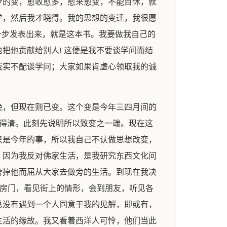
步的变，愈收愈多，愈来愈变，不能自休，就
学，然后我才晓得。我的思想的变迁，我很愿
一步发表出来，就是这本书。我要做我自己的
把他贡献给别人! 这便是我不要谈学问而结
我实不配谈学问；大家如果肯虚心领取我的诚
挽，但现在则已变。这个变是今年三四月间的
 得清。此刻先说明所以致变之一端。现在这
只是今年的事，所以我自己不认做思想改变，
，因为我反对佛家生活，是我研究东西文化问
舍掉他而屈从大家去做旁的生活。到现在我决
出房门，看见街上的情形，会到朋友，听见各
总没有遇到一个人同意于我的见解，即或有，
生活的缘故。我又看着西洋人可怜，他们当此