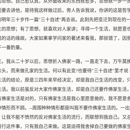
的思想。自己愈认真，从外面收来的东西就愈多，思想就一步一
而要去讲他，是待我这样做过后，旁人告诉我说，你讲的这是哲
明年三十岁作一篇"三十自述"再去说。此刻先把变迁到现在的
的思想；有了思想，就喜欢对人家讲；寻得一个生活，就愿意也
说的话的缘故。大家如果拿学问家的著述来看我，那就错了，因
下一番酌量。
正。我从二十岁以后，思想折入佛家一路，一直走下去，万牛莫
头，而来做孔家的生活。何以有此变?也要待"三十自述"里才说
生活的结论，原是三四年来早经决定，却是我自己生活的改变，
生活。我以前虽反对大家作佛家生活，却是自己还要作佛家生活
有佛家生活是对的，只有佛家生活是我心里愿意做的，我不愿意
情形而不顾。--周围种种情形都是叫我不要作佛家生活的。一
，让我不能不愤然的反对佛家生活的流行，而联想到我自己。又
推行这件事，只有我自己来做。这是迫得我舍掉自己要做的佛家