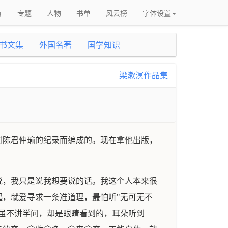
言
专题
人物
书单
风云榜
字体设置
书文集
外国名著
国学知识
梁漱溟作品集
时陈君仲瑜的纪录而编成的。现在拿他出版，
说，我只是说我想要说的话。我这个人本来很
，就爱寻求一条准道理，最怕听"无可无不
虽不讲学问，却是眼睛看到的，耳朵听到