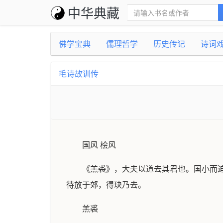
中华典藏
佛学宝典
儒理哲学
历史传记
诗词
毛诗故训传
国风 桧风
《羔裘》，大夫以道去其君也。国小而
待放于郊，得玦乃去。
羔裘