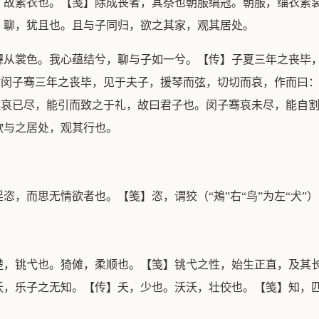
，故素衣也。【笺】除成丧者，其祭也朝服缟冠。朝服，缁衣素
】聊，犹且也。且与子同归，欲之其家，观其居处。
韠从裳色。我心蕴结兮，聊与子如一兮。【传】子夏三年之丧毕
。”闵子骞三年之丧毕，见于夫子，援琴而弦，切切而哀，作而曰：
子夏哀已尽，能引而致之于礼，故曰君子也。闵子骞哀未尽，能自
欲与之居处，观其行也。
恣，而思无情欲者也。【笺】恣，谓狡（“鴂”右“鸟”为左“犬”
楚，铫弋也。猗傩，柔顺也。【笺】铫弋之性，始生正直，及其
沃，乐子之无知。【传】夭，少也。沃沃，壮佼也。【笺】知，