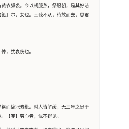
有黄衣狐裘。今以朝服燕，祭服朝，是其好洁
【笺】尔，女也。三谏不从，待放而去，思君
】悼，犹哀伤也。
祥祭而缟冠素纰。时人皆解缓，无三年之恩于
也。【笺】劳心者，忧不得见。