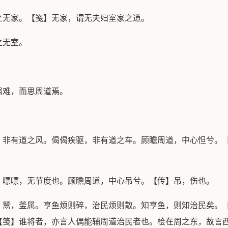
之无家。【笺】无家，谓无夫妇室家之道。
之无室。
祸难，而思周道焉。
，非有道之风。偈偈疾驱，非有道之车。顾瞻周道，中心怛兮。
。嘌嘌，无节度也。顾瞻周道，中心吊兮。【传】吊，伤也。
。鬵，釜属。亨鱼烦则碎，治民烦则散。知亨鱼，则知治民矣。
【笺】谁将者，亦言人偶能辅周道治民者也。桧在周之东，故言