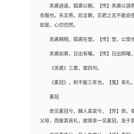
羔裘逍遥，狐裘以朝。【传】羔裘以游
衣服也。先言燕，后言朝，见君之志不能自
如是，心忉忉然。
羔裘翱翔，狐裘在堂。【传】堂，公堂
羔裘如膏，日出有曜。【传】日出照曜
《羔裘》三章，章四句。
《素冠》，刺不能三年也。【笺】丧礼
素冠
庶见素冠兮，棘人栾栾兮，【传】庶，
父母，而废其丧礼，故觊幸一见素冠，急于