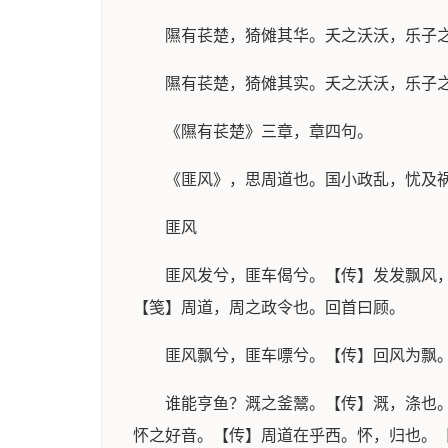
隰有苌楚，猗傩其华。夭之沃沃，乐子
隰有苌楚，猗傩其实。夭之沃沃，乐子
《隰有苌楚》三章，章四句。
《匪风》，思周道也。国小政乱，忧及
匪风
匪风发兮，匪车偈兮。【传】发发飘风
【笺】周道，周之政令也。回首曰顾。
匪风飘兮，匪车嘌兮。【传】回风为飘
谁能亨鱼？溉之釜鬵。【传】溉，涤也
怀之好音。【传】周道在乎西。怀，归也。