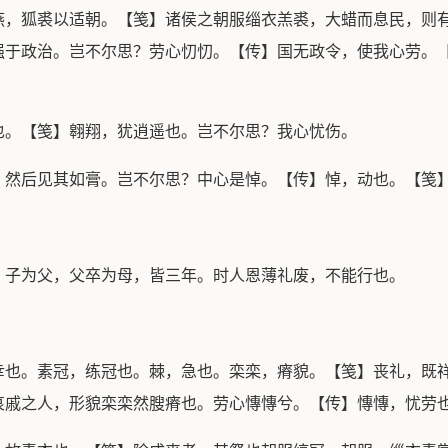
燕，狐裘以适朝。【笺】诸侯之朝服缁衣羔裘，大蜡而息民，则
强于政治。岂不尔思？劳心忉忉。【传】国无政令，使我心劳。
也。【笺】翱翔，犹逍遥也。岂不尔思？我心忧伤。
，然后见其如膏。岂不尔思？中心是悼。【传】悼，动也。【笺
，子为父，父卒为母，皆三年。时人恩薄礼废，不能行也。
幸也。素冠，练冠也。棘，急也。栾栾，瘠貌。【笺】丧礼，既
哀戚之人，形貌栾栾然膄瘠也。劳心慱慱兮。【传】慱慱，忧劳