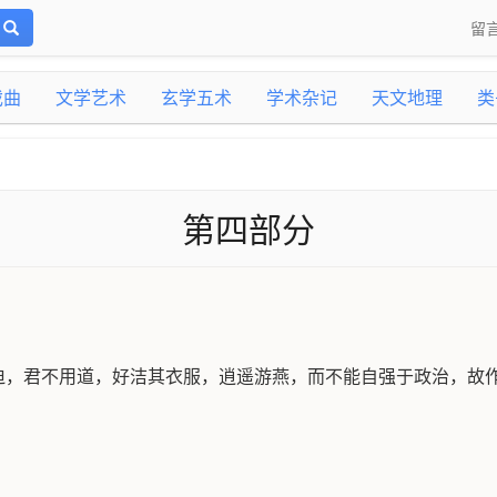
留
戏曲
文学艺术
玄学五术
学术杂记
天文地理
类
第四部分
迫，君不用道，好洁其衣服，逍遥游燕，而不能自强于政治，故