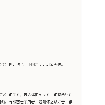
【传】怛，伤也。下国之乱，周道灭也。
【笺】谁能者，言人偶能割亨者。谁将西归？
西归。有能西仕于周者，我则怀之以好音，谓