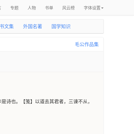
言
专题
人物
书单
风云榜
字体设置
书文集
外国名著
国学知识
毛公作品集
作是诗也。【笺】以道去其君者，三谏不从，