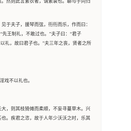
裳。然则此言素衣者，谓素裳也。聊与子同归
，见于夫子，援琴而弦，衎衎而乐，作而曰：
“先王制礼，不敢过也。”夫子曰：“君子
割以礼，故曰君子也。”夫三年之丧，贤者之所
）淫戏不以礼也。
长大，则其枝猗傩而柔顺，不妄寻蔓草木。兴
匹也。疾君之恣，故于人年少沃沃之时，乐其