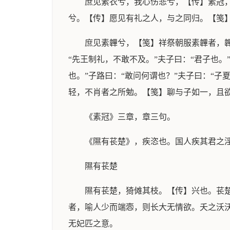
庶见素衣兮，我心伤悲兮，【传】素冠
兮。【传】愿见有礼之人，与之同归。【笺
庶见素韠兮，【笺】祥祭朝服素韠者，
“先王制礼，不敢不及。”夫子曰：“君子也
也。”子路曰：“敢问何谓也？”夫子曰：“
轻，不肖者之所勉。【笺】聊与子如一，且
《素冠》三章，章三句。
《隰有苌楚》，疾恣也。国人疾其君之淫
隰有苌楚
隰有苌楚，猗傩其枝。【传】兴也。苌
者，喻人少而端悫，则长大无情欲。夭之沃
无妃匹之意。