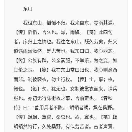
东山
我徂东山，慆慆不归。我来自东，零雨其濛。
【传】慆慆，言久也。濛，雨貌。【笺】此四句
者，序归士之情也。我往之东山，既久劳矣，归又
道遇雨濛濛然，是尤苦也。我东曰归，我心西悲。
【传】公族有辟，公亲素服，不举乐，为之变，如
其伦之丧。【笺】我在东山常曰归也，我心则念西
而悲。制彼裳衣，勿士行枚。【传】士，事；枚，
微也。【笺】勿，犹无也。女制彼裳衣而来，谓兵
服也。亦初无行陈衔枚之事，言前定也。《春秋
传》曰：“善用兵者不陈。”蜎蜎者蠋，烝在桑野。
【传】蜎蜎，蠋貌，桑虫也。烝，窴也。【笺】蠋
蜎蜎然特行，久处桑野，有似劳苦者。古者声窴、