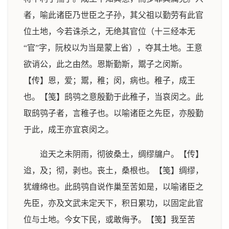
者，喻此诸臣乃世臣之子孙，其父祖以勤劳有此官
位土地，今若诛杀之，无绝其官位（十三经本无
“官”字，阮校以为当是蒙上省），夺其土地。王意
欲诮公，此之由然。恩斯勤斯，鬻子之闵斯。
【传】恩，爱；鬻，稚；闵，病也。稚子，成王
也。【笺】鸱鸮之意殷勤于此稚子，当哀闵之。此
取鸱鸮子者，言稚子也。以喻诸臣之先臣，亦殷勤
于此，成王亦宜哀闵之。
迨天之未阴雨，彻彼桑土，绸缪牖户。【传】
迨，及；彻，剥也。丧土，桑根也。【笺】绸缪，
犹缠绵也。此鸱鸮自说作巢至苦如是，以喻诸臣之
先臣，亦及文武未定天下，积日累功，以固定此官
位与土地。今女下民，或敢侮予。【笺】我至苦