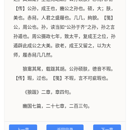
【传】公孙，成王也，豳公之孙也。硕，大；肤，
美也。赤舄，人君之盛屦也。几几，絇貌。【笺】
公，周公也。孙，读当如“公孙于齐”之孙，孙之言
孙遁也。周公摄政七年，致太平，复成王之位，孙
遁辟此成公之大美。欲老，成王又留之，以为大
师，履赤舄几几然。
狼疐其尾，载跋其胡。公孙硕肤，德音不瑕。
【传】瑕，过也。【笺】不瑕，言不可疵瑕也。
《狼跋》二章，章四句。
豳国七篇，二十七章，二百三句。
上一章
返回目录
下一章