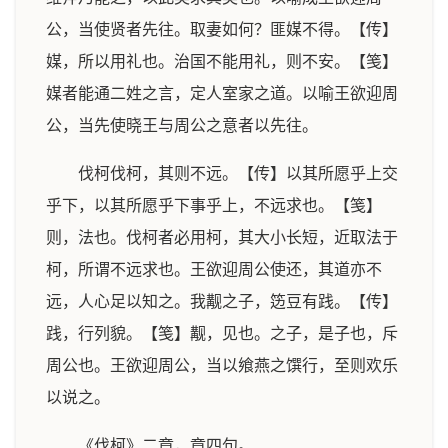
公，当使贤者先往。取妻如何？匪媒不得。【传】
媒，所以用礼也。治国不能用礼，则不安。【笺】
媒者能通二姓之言，定人室家之道。以喻王欲迎周
公，当先使晓王与周公之意者以先往。
伐柯伐柯，其则不远。【传】以其所愿乎上交
乎下，以其所愿乎下事乎上，不远求也。【笺】
则，法也。伐柯者必用柯，其大小长短，近取法于
柯，所谓不远求也。王欲迎周公使还，其道亦不
远，人心足以知之。我觏之子，笾豆有践。【传】
践，行列貌。【笺】觏，见也。之子，是子也，斥
周公也。王欲迎周公，当以飨燕之馔行，至则欢乐
以说之。
《伐柯》二章，章四句。