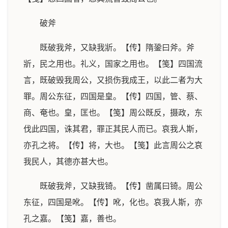
破斧
既破我斧，又缺我斨。【传】隋銎曰斧。斧
斨，民之用也。礼义，国家之用也。【笺】四国流
言，既破毁我周公，又损伤我成王，以此二者为大
罪。周公东征，四国是皇。【传】四国，管、蔡、
商、奄也。皇，匡也。【笺】周公既反，摄政，东
伐此四国，诛其君，罪正其民人而已。哀我人斯，
亦孔之将。【传】将，大也。【笺】此言周公之哀
我民人，其德亦甚大也。
既破我斧，又缺我锜。【传】凿属曰锜。周公
东征，四国是吪。【传】吪，化也。哀我人斯，亦
孔之嘉。【笺】嘉，善也。