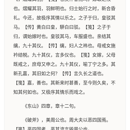
也。熠耀其羽，羽鲜明也。归士始行之时，新合昏
礼。今还，故极序其情以乐之。之子于归，皇驳其
马。【传】黄白曰皇，駵白曰驳。【笺】之子于
归，谓始嫁时也。皇驳其马，车服盛也。亲结其
缡，九十其仪。【传】缡，妇人之袆也。母戒女施
衿结帨。九十其仪，言多仪也。【笺】女嫁，父母
既戒之，庶母又申之。九十其仪，喻丁宁之多。其
新孔嘉，其旧如之何？【传】言久长之道也。
【笺】嘉，善也。其新来时甚善，至今则久矣，不
知其何如也。又极序其情乐而戏之。
《东山》四章，章十二句。
《破斧》，美周公也。周大夫以恶四国焉。
【笺】恶四国者，恶其流言毁周公也。