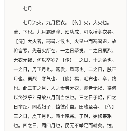
七月
七月流火，九月授衣。【传】火，大火也。
流，下也。九月霜始降，妇功成，可以授冬衣矣。
【笺】大火者，寒暑之候也。火星中而寒暑退，故
将言寒，先著火所在。一之日觱发，二之日栗烈。
无衣无褐，何以卒岁？【传】一之日，十之余也。
一之日，周正月也。觱发，风寒也。二之日，殷正
月也。栗烈，寒气也。【笺】褐，毛布也。卒，终
也。此二正之月，人之贵者无衣，贱者无褐，将何
以终岁乎？是故八月则当绩也。三之日于耜，四之
日举趾。同我妇子，馌彼南亩。田畯至喜。【传】
三之日，夏正月也。豳土晚寒。于耜，始修耒耜
也。四之日，周四月也，民无不举足而耕矣。馌，