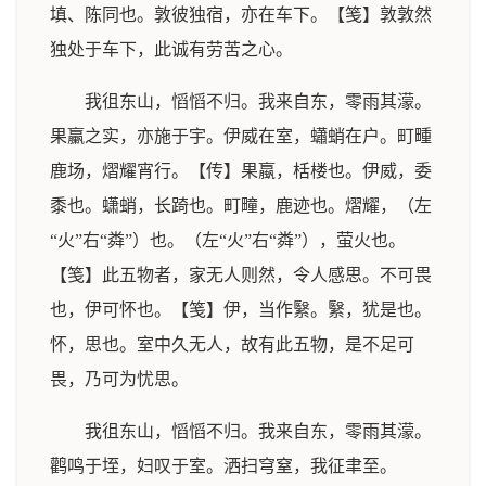
填、陈同也。敦彼独宿，亦在车下。【笺】敦敦然
独处于车下，此诚有劳苦之心。
我徂东山，慆慆不归。我来自东，零雨其濛。
果臝之实，亦施于宇。伊威在室，蠨蛸在户。町畽
鹿场，熠耀宵行。【传】果蠃，栝楼也。伊威，委
黍也。蟏蛸，长踦也。町疃，鹿迹也。熠耀，（左
“火”右“粦”）也。（左“火”右“粦”），萤火也。
【笺】此五物者，家无人则然，令人感思。不可畏
也，伊可怀也。【笺】伊，当作繄。繄，犹是也。
怀，思也。室中久无人，故有此五物，是不足可
畏，乃可为忧思。
我徂东山，慆慆不归。我来自东，零雨其濛。
鹳鸣于垤，妇叹于室。洒扫穹窒，我征聿至。