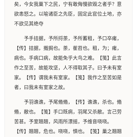
矣，今女我巢下之民，宁有敢侮慢欲毁之者乎？意
欲恚怒之。以喻诸臣之先臣，固定此官位土地，亦
不欲见其绝夺
予手拮据，予所捋荼，予所蓄租，予口卒瘏，
【传】拮据，撠挶也。荼，萑苕也。租，为；瘏，
病也。手病口病，故能免乎大鸟之难。【笺】此言
作之至苦，故能攻坚，人不得取其子。曰予未有室
家。【传】谓我未有室家。【笺】我作之至苦如是
者，曰我未有室家之故。
予羽谯谯，予尾翛翛，【传】谯谯，杀也。翛
翛，敝也。【笺】手口既病，羽尾又杀敝。言己劳
苦甚。予室翘翘，风雨所漂摇，予维音哓哓。
【传】翘翘，危也。哓哓，惧也。【笺】巢之翘翘