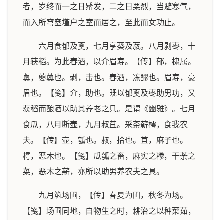
者，岁终而一之日觱发，二之日栗烈，当避寒气，
而入所穹窒墐户之室而居之，至此而女功止。
六月食郁及薁，七月亨葵及菽。八月剥枣，十
月获稻。为此春酒，以介眉寿。【传】郁，棣属。
薁，蘡薁也。剥，击也。春酒，冻醪也。眉寿，豪
眉也。【笺】介，助也。既以郁薁及枣助男功，又
获稻而酿酒以助其养老之具。是谓《豳雅》。七月
食瓜，八月断壶，九月叔苴。采荼薪樗，食我农
夫。【传】壶，瓠也。叔，拾也。苴，麻子也。
樗，恶木也。【笺】瓜瓠之畜，麻实之糁，干荼之
菜，恶木之薪，亦所以助男养农夫之具。
九月筑场圃，【传】春夏为圃，秋冬为场。
【笺】场圃同地，自物生之时，耕治之以种菜茹，