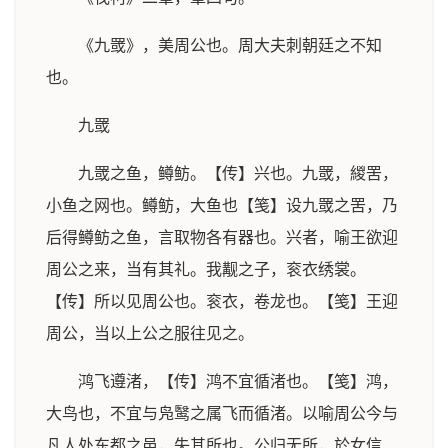
《九罭》，美周公也。周大夫刺朝廷之不知
也。
九罭
九罭之鱼，鳟鲂。【传】兴也。九罭，緵罟，
小鱼之网也。鳟鲂，大鱼也【笺】设九罭之罟，乃
后得鳟鲂之鱼，言取物各有器也。兴者，喻王欲迎
周公之来，当有其礼。我觏之子，衮衣绣裳。
【传】所以见周公也。衮衣，卷龙也。【笺】王迎
周公，当以上公之服往见之。
鸿飞遵渚，【传】鸿不宜循渚也。【笺】鸿，
大鸟也，不宜与凫鹥之属飞而循渚。以喻周公今与
凡人处东都之邑，失其所也。公归无所，於女信