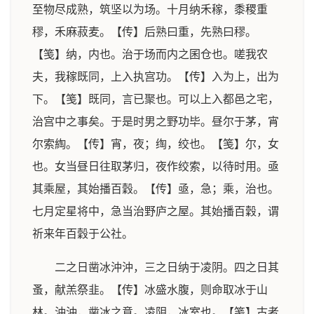
至物尽成熟，筑坚以为场。十月纳禾稼，黍稷重
穋，禾麻菽麦。【传】后熟曰重，先熟曰穋。
【笺】纳，内也。治于场而内之囷仓也。嗟我农
夫，我稼既同，上入执宫功。【传】入为上，出为
下。【笺】既同，言已聚也。可以上入都邑之宅，
治宫中之事矣。于是时男之野功毕。昼尔于茅，宵
尔索綯。【传】宵，夜；绹，绞也。【笺】尔，女
也。女当昼日往取茅归，夜作绞索，以待时用。亟
其乘屋，其始播百穀。【传】亟，急；乘，治也。
七月定星将中，急当治野庐之屋。其始播百穀，谓
祈来年百穀于公社。
二之日凿冰沖沖，三之日纳于凌阴。四之日其
蚤，献羔祭韭。【传】冰盛水腹，则命取冰于山
林。沖沖，凿冰之意。凌阴，冰室也。【笺】古者