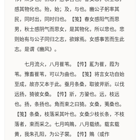
感其物化也。殆，始；及，与也。豳公子躬率其
民，同时出，同时归也。【笺】春女感阳气而思
男，秋士感阴气而思女，是其物化，所以悲也。悲
则始有与公子同归之志，欲嫁焉。女感事苦而生此
志。是谓《豳风》。
七月流火，八月萑苇。【传】薍为萑，葭为
苇。豫畜萑苇，可以为曲也。【笺】将言女功自始
至成，故亦又本于此。蚕月条桑，取彼斧斨。以伐
远扬，猗彼女桑。【传】斨，方銎也。远，枝远
也。扬，条扬也。角而束之曰猗。女桑，荑桑也。
【笺】条桑，枝落采其叶也。女桑少枝长条，不枝
落者，束而采之。七月鸣鵙，八月载绩。载玄载
黄，我朱孔阳，为公子裳。【传】鵙（或作