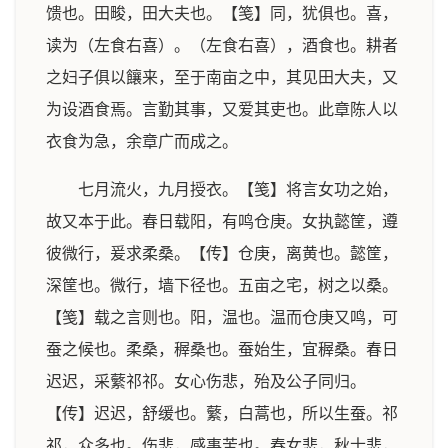
馈也。田畯，田大夫也。【笺】同，犹俱也。喜，
读为（左食右喜）。（左食右喜），酒食也。耕者
之妇子俱以饟来，至于南亩之中，其见田大夫，又
为设酒食焉。言勤其事，又爱其吏也。此章陈人以
衣食为急，余章广而成之。
七月流火，九月授衣。【笺】将言女功之始，
故又本于此。春日载阳，有鸣仓庚。女执懿筐，遵
彼微行，爰求柔桑。【传】仓庚，离黄也。懿筐，
深筐也。微行，墙下径也。五亩之宅，树之以桑。
【笺】载之言则也。阳，温也。温而仓庚又鸣，可
蚕之候也。柔桑，稺桑也。蚕始生，宜稺桑。春日
迟迟，采蘩祁祁。女心伤悲，殆及公子同归。
【传】迟迟，舒缓也。蘩，白蒿也，所以生蚕。祁
祁，众多也。伤悲，感事苦也。春女悲，秋士悲，