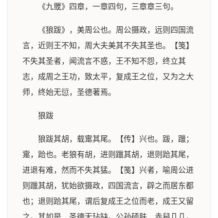
《九罭》四章，一章四句，三章章三句。
《狼跋》，美周公也。周公摄政，远则四国流
言，近则王不知，周大夫美其不失其圣也。【笺】
不失其圣者，闻流言不惑，王不知不怨，终立其
志，成周之王功，致太平，复成王之位，又为之大
师，终始无愆，圣德著焉。
狼跋
狼跋其胡，载疐其尾。【传】兴也。跋，躐；
疐，跲也。老狼有胡，进则躐其胡，退则跲其尾，
进退有难，然而不失其猛。【笺】兴者，喻周公进
则躐其胡，犹始欲摄政，四国流言，辟之而居东都
也；退则跲其尾，谓后复成王之位而老，成王又留
之。其如是，圣德无玷缺。公孙硕肤，赤舄几几。