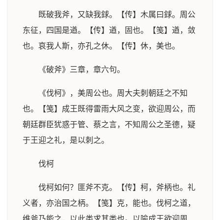
既破我斧，又缺我銶。【传】木属曰銶。周公
东征，四国是遒。【传】遒，固也。【笺】遒，敛
也。哀我人斯，亦孔之休。【传】休，美也。
《破斧》三章，章六句。
《伐柯》，美周公也。周大夫刺朝廷之不知
也。【笺】成王既得雷雨大风之变，欲迎周公，而
朝廷群臣犹惑于管、蔡之言，不知周公之圣德，疑
于王迎之礼，是以刺之。
伐柯
伐柯如何？匪斧不克。【传】柯，斧柄也。礼
义者，亦治国之柄。【笺】克，能也。伐柯之道，
维斧乃能之，以此类求其类也。以喻成王欲迎周