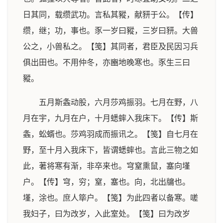
日其同，载缵武功。言私其豵，献豜于公。【传】
缵，继；功，事也。豕一岁曰豵，三岁曰豜。大兽
公之，小兽私之。【笺】其同者，君臣及民因习兵
俱出田也。不用仲冬，亦豳地晚寒也。豕生三曰
豵。
五月斯螽动股，六月莎鸡振羽。七月在野，八
月在宇，九月在户，十月蟋蟀入我床下。【传】斯
螽，蚣蝑也。莎鸡羽成而振讯之。【笺】自七月在
野，至十月入我床下，皆谓蟋蟀也。言此三物之如
此，著将寒有渐，非卒来也。穹窒熏鼠，塞向墐
户。【传】穹，穷；窒，塞也。向，北出牖也。
墐，涂也。庶人筚户。【笺】为此四者以备寒。嗟
我妇子，曰为改岁，入此室处。【笺】曰为改岁