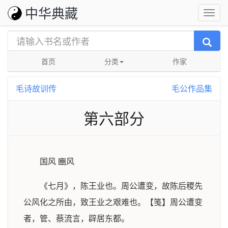
中华典藏
首页
分类
作家
毛诗故训传
毛公作品集
第六部分
国风 豳风
《七月》，陈王业也。周公遭变，故陈后稷先
公风化之所由，致王业之艰难也。【笺】周公遭变
者，管、蔡流言，辟居东都。