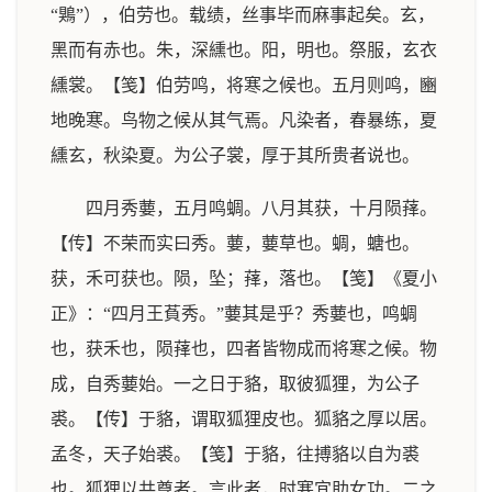
“鶪”），伯劳也。载绩，丝事毕而麻事起矣。玄，
黑而有赤也。朱，深纁也。阳，明也。祭服，玄衣
纁裳。【笺】伯劳鸣，将寒之候也。五月则鸣，豳
地晚寒。鸟物之候从其气焉。凡染者，春暴练，夏
纁玄，秋染夏。为公子裳，厚于其所贵者说也。
四月秀葽，五月鸣蜩。八月其获，十月陨萚。
【传】不荣而实曰秀。葽，葽草也。蜩，螗也。
获，禾可获也。陨，坠；萚，落也。【笺】《夏小
正》：“四月王萯秀。”葽其是乎？秀葽也，鸣蜩
也，获禾也，陨萚也，四者皆物成而将寒之候。物
成，自秀葽始。一之日于貉，取彼狐狸，为公子
裘。【传】于貉，谓取狐狸皮也。狐貉之厚以居。
孟冬，天子始裘。【笺】于貉，往搏貉以自为裘
也。狐狸以共尊者。言此者，时寒宜助女功。二之