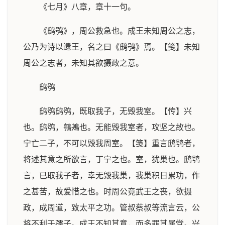
《七月》八章，章十一句。
《鸱鸮》，周公救急也。成王未知周公之志，
公乃为诗以遗王，名之曰《鸱鸮》焉。【笺】未知
周公之志者，未知其欲摄政之意。
鸱鸮
鸱鸮鸱鸮，既取我子，无毁我室。【传】兴
也。鸱鸮，鸋鴂也。无能毁我室者，攻坚之故也。
宁亡二子，不可以毁我周室。【笺】重言鸱鸮者，
将述其意之所欲言，丁宁之也。室，犹巢也。鸱鸮
言，已取我子者，幸无毁我巢，我巢积日累功，作
之甚苦，故爱惜之也。时周公竟武王之丧，欲摄
政，成周道，致太平之功。管叔蔡叔等流言云，公
将不利于孺子。成王不知其意，而多罪其属党。兴