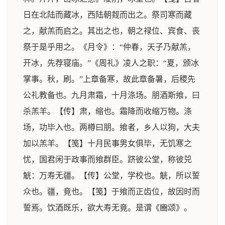
日在北陆而藏冰，西陆朝觌而出之。祭司寒而藏
之，献羔而启之。其出之也，朝之禄位、宾食、丧
祭于是乎用之。《月令》：“仲春，天子乃献羔，
开冰，先荐寝庙。”《周礼》凌人之职：“夏，颁冰
掌事。秋，刷。”上章备寒，故此章备暑，后稷先
公礼教备也。九月肃霜，十月涤场。朋酒斯飨，曰
杀羔羊。【传】肃，缩也。霜降而收缩万物。涤
场，功毕入也。两樽曰朋。飨者，乡人以狗，大夫
加以羔羊。【笺】十月民事男女俱毕，无饥寒之
忧，国君闲于政事而飨群臣。跻彼公堂，称彼兕
觥：万寿无疆。【传】公堂，学校也。觥，所以誓
众也。疆，竟也。【笺】于飨而正齿位，故因时而
誓焉。饮酒既乐，欲大寿无竟。是谓《豳颂》。