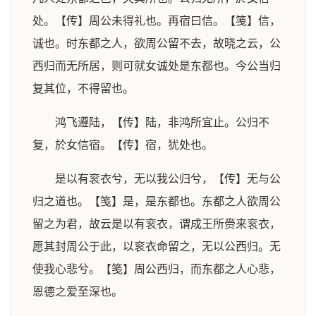
处。【传】周公未得礼也。再宿曰信。【笺】信，
诚也。时东都之人，欲周公留不去，故晓之云，公
西归而无所居，则可就女诚处是东都也。今公当归
复其位，不得留也。
鸿飞遵陆，【传】陆，非鸿所宜止。公归不
复，於女信宿。【传】宿，犹处也。
是以有衮衣兮，无以我公归兮，【传】无与公
归之道也。【笺】是，是东都也。东都之人欲周公
留之为君，故云是以有衮衣，谓成王所赍来衮衣，
愿其封周公于此，以衮衣命留之，无以公西归。无
使我心悲兮。【笺】周公西归，而东都之人心悲，
恩德之爱至深也。