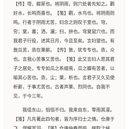
【传】垤，螘冢也。将阴雨，则穴处者先知之。鹳
好水，长鸣而喜也。【笺】鹳，水鸟也。将阴雨则
鸣。行者于阴雨尤苦，妇念之则叹于室也。穹，
穷；窒，塞；洒，灑；扫，拚也。穹窒鼠穴也。而
我君子行役，述其日月，今且至矣。言妇望也。有
敦瓜苦，烝在栗薪。【传】敦，犹专专也。烝，众
也。言我心苦事又苦也。【笺】此又言妇人思其君
子之居处，专专如瓜之系缀焉，瓜之瓣有苦者，以
喻其心苦也。烝，尘；栗，析也。言君子又久见使
析薪，于事尤苦也。古者声栗、烈同也。自我不
见，于今三年。
我徂东山，慆慆不归。我来自东，零雨其濛。
【笺】凡先著此四句者，皆为序归士之情。仓庚于
飞，熠耀其羽。【笺】仓庚仲春而鸣，嫁取之候