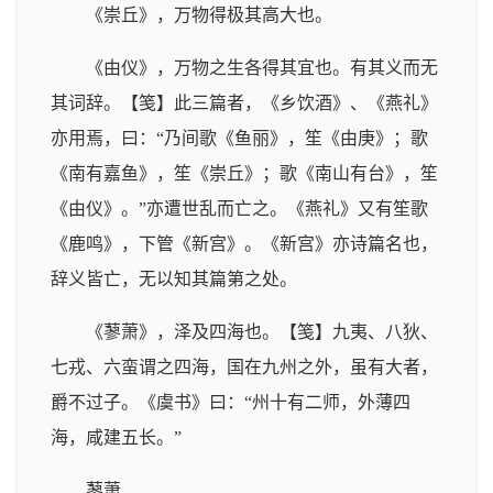
《崇丘》，万物得极其高大也。
《由仪》，万物之生各得其宜也。有其义而无
其词辞。【笺】此三篇者，《乡饮酒》、《燕礼》
亦用焉，曰：“乃间歌《鱼丽》，笙《由庚》；歌
《南有嘉鱼》，笙《崇丘》；歌《南山有台》，笙
《由仪》。”亦遭世乱而亡之。《燕礼》又有笙歌
《鹿鸣》，下管《新宫》。《新宫》亦诗篇名也，
辞义皆亡，无以知其篇第之处。
《蓼萧》，泽及四海也。【笺】九夷、八狄、
七戎、六蛮谓之四海，国在九州之外，虽有大者，
爵不过子。《虞书》曰：“州十有二师，外薄四
海，咸建五长。”
蓼萧