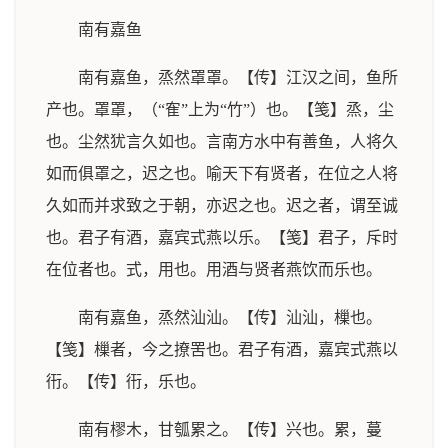
南有嘉鱼
南有嘉鱼，烝然罩罩。【传】江汉之间，鱼所
产也。罩罩，（“隺”上为“竹”）也。【笺】烝，尘
也。尘然犹言久如也。言南方水中有善鱼，人将久
如而俱罩之，迟之也。喻天下有贤者，在位之人将
久如而并求致之于朝，亦迟之也。迟之者，谓至诚
也。君子有酒，嘉宾式燕以乐。【笺】君子，斥时
在位者也。式，用也。用酒与贤者燕饮而乐也。
南有嘉鱼，烝然汕汕。【传】汕汕，樔也。
【笺】樔者，今之撩罟也。君子有酒，嘉宾式燕以
衎。【传】衎，乐也。
南有樛木，甘瓠累之。【传】兴也。累，蔓