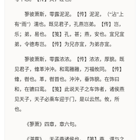
蓼彼萧斯，零露泥泥。【传】泥泥，（“沾”上
有“雨”）濡也。既见君子，孔燕岂弟。【传】岂，
乐；弟，易也。【笺】孔，甚；燕，安也。宜兄宜
弟，令德寿岂。【传】为兄亦宜，为弟亦宜。
蓼彼萧斯，零露浓浓。【传】浓浓，厚貌。既
见君子，鞗革沖沖。和鸾雝雝，万福攸同。【传】
鞗，辔也。革，辔首也。沖沖，垂饰貌。在饰曰
和，在镳曰鸾。【笺】此说天子之车饰者，诸侯燕
见天子，天子必乘车迎于门，是以云然。攸，所
也。
《蓼萧》四章，章六句。
《湛露》，天子燕诸侯也。【笺】燕，谓与之