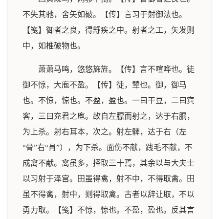
不失其驰，舍矢如破。【传】言习于射御法也。
【笺】御者之良，得舒疾之中。射者之工，矢发则
中，如椎破物也。
萧萧马鸣，悠悠旆旌。【传】言不喧哗也。徒
御不惊，大庖不盈。【传】徒，辇也。御，御马
也。不惊，惊也。不盈，盈也。一曰干豆，二曰宾
客，三曰充君之庖。故自左膘而射之，达于右腢，
为上杀。射右耳本，次之。射左髀，达于右（左
“骨”右“肙”），为下杀。面伤不献，践毛不献，不
成禽不献。禽虽多，择取三十焉，其余以与大夫士
以习射于泽宫。田虽得禽，射不中，不得取禽。田
虽不得禽，射中，则得取禽。古者以辞让取，不以
勇力取。【笺】不惊，惊也。不盈，盈也。反其言