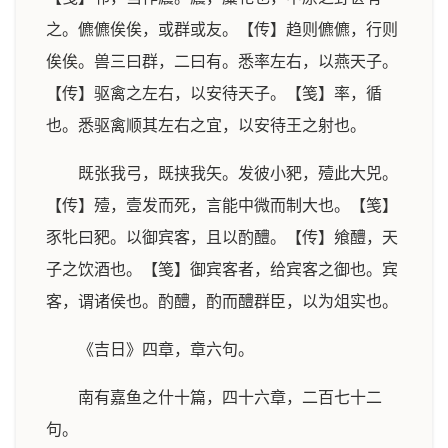
之。儦儦俟俟，或群或友。【传】趋则儦儦，行则
俟俟。兽三曰群，二曰有。悉率左右，以燕天子。
【传】驱禽之左右，以安待天子。【笺】率，循
也。悉驱禽顺其左右之宜，以安待王之射也。
既张我弓，既挟我矢。发彼小豝，殪此大兕。
【传】殪，壹发而死，言能中微而制大也。【笺】
豕牝曰豝。以御宾客，且以酌醴。【传】飨醴，天
子之饮酒也。【笺】御宾客者，给宾客之御也。宾
客，谓诸侯也。酌醴，酌而醴群臣，以为俎实也。
《吉日》四章，章六句。
南有嘉鱼之什十篇，四十六章，二百七十二
句。