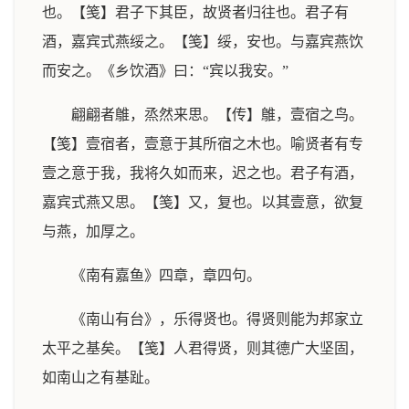
也。【笺】君子下其臣，故贤者归往也。君子有
酒，嘉宾式燕绥之。【笺】绥，安也。与嘉宾燕饮
而安之。《乡饮酒》曰：“宾以我安。”
翩翩者鵻，烝然来思。【传】鵻，壹宿之鸟。
【笺】壹宿者，壹意于其所宿之木也。喻贤者有专
壹之意于我，我将久如而来，迟之也。君子有酒，
嘉宾式燕又思。【笺】又，复也。以其壹意，欲复
与燕，加厚之。
《南有嘉鱼》四章，章四句。
《南山有台》，乐得贤也。得贤则能为邦家立
太平之基矣。【笺】人君得贤，则其德广大坚固，
如南山之有基趾。