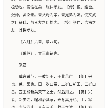
极劝也。侯谁在矣，张仲孝友。【传】侯，维也。
张仲，贤臣也。善父母为孝，善兄弟为友。使文武
之臣征伐，与孝友之臣处内。【笺】张仲，吉甫之
友，其性孝友。
《六月》六章，章八句。
《采芑》，宣王南征也。
采芑
薄言采芑，于彼新田，于此菑亩。【传】兴
也。芑，菜也。田一岁曰菑，二岁曰新田，三岁曰
畬。宣王能新美天下之士，然后用之。【笺】兴
者，新美之，喻和治其家，养育其身也。士，军士
也。方叔涖止，其车三千，师干之试。【传】方