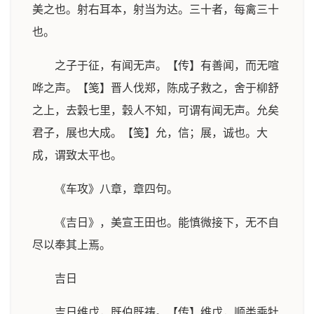
美之也。射右耳本，射当为达。三十者，每禽三十
也。
之子于征，有闻无声。【传】有善闻，而无喧
哗之声。【笺】晋人伐郑，陈成子救之，舍于柳舒
之上，去穀七里，穀人不知，可谓有闻无声。允矣
君子，展也大成。【笺】允，信；展，诚也。大
成，谓致太平也。
《车攻》八章，章四句。
《吉日》，美宣王田也。能慎微接下，无不自
尽以奉其上焉。
吉日
吉日维戊，既伯既祷。【传】维戊，顺类乘牡