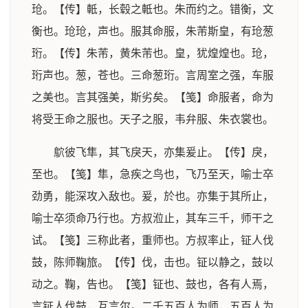
玱。【传】軧，长毂之軧也。朱而约之。错衡，文
衡也。玱玱，声也。服其命服，朱芾斯皇，有玱葱
珩。【传】朱芾，黄朱芾也。皇，犹煌煌也。玱，
珩声也。葱，苍也。三命葱珩。言周室之强，车服
之美也。言其强美，斯劣矣。【笺】命服者，命为
将受王命之服也。天子之服，韦弁服、朱衣裳也。
鴥彼飞隼，其飞戾天，亦集爰止。【传】戾，
至也。【笺】隼，急疾之鸟也，飞乃至天，喻士卒
劲勇，能深攻入敌也。爰，於也。亦集于其所止，
喻士卒须命乃行也。方叔涖止，其车三千，师干之
试。【笺】三称此者，重师也。方叔率止，钲人伐
鼓，陈师鞠旅。【传】伐，击也。钲以静之，鼓以
动之。鞠，告也。【笺】钲也、鼓也，各有人焉，
言钲人伐鼓，互言尔。二千五百人为师，五百人为