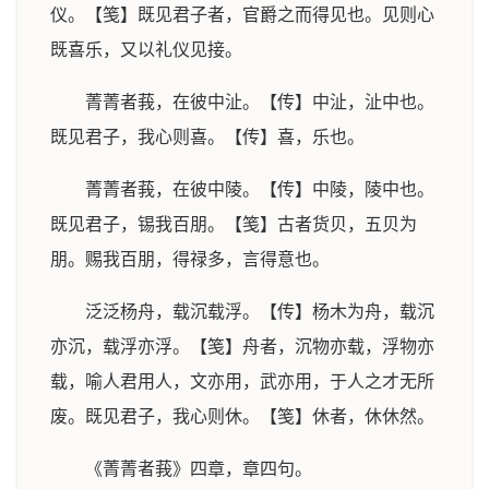
仪。【笺】既见君子者，官爵之而得见也。见则心
既喜乐，又以礼仪见接。
菁菁者莪，在彼中沚。【传】中沚，沚中也。
既见君子，我心则喜。【传】喜，乐也。
菁菁者莪，在彼中陵。【传】中陵，陵中也。
既见君子，锡我百朋。【笺】古者货贝，五贝为
朋。赐我百朋，得禄多，言得意也。
泛泛杨舟，载沉载浮。【传】杨木为舟，载沉
亦沉，载浮亦浮。【笺】舟者，沉物亦载，浮物亦
载，喻人君用人，文亦用，武亦用，于人之才无所
废。既见君子，我心则休。【笺】休者，休休然。
《菁菁者莪》四章，章四句。