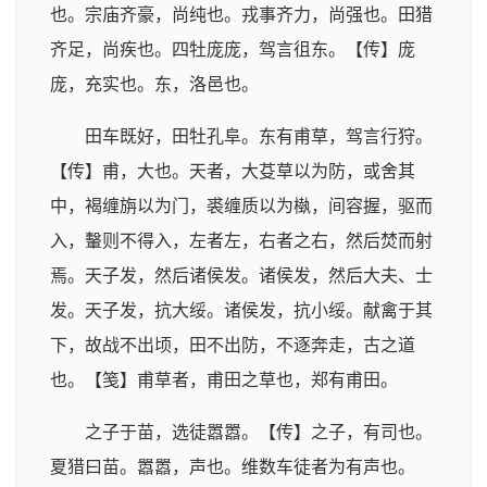
也。宗庙齐豪，尚纯也。戎事齐力，尚强也。田猎
齐足，尚疾也。四牡庞庞，驾言徂东。【传】庞
庞，充实也。东，洛邑也。
田车既好，田牡孔阜。东有甫草，驾言行狩。
【传】甫，大也。天者，大芟草以为防，或舍其
中，褐缠旃以为门，裘缠质以为槸，间容握，驱而
入，轚则不得入，左者左，右者之右，然后焚而射
焉。天子发，然后诸侯发。诸侯发，然后大夫、士
发。天子发，抗大绥。诸侯发，抗小绥。献禽于其
下，故战不出顷，田不出防，不逐奔走，古之道
也。【笺】甫草者，甫田之草也，郑有甫田。
之子于苗，选徒嚣嚣。【传】之子，有司也。
夏猎曰苗。嚣嚣，声也。维数车徒者为有声也。