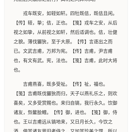
戎车既安，如轾如轩。四牡既佶，既佶且闲。
【传】轾，挚；佶，正也。【笺】戎车之安，从后
视之如挚，从前视之如轩，然后适调也。佶，壮健
之貌。薄伐玁狁，至于大原。【传】言逐出之而
已。文武吉甫，万邦为宪。【传】吉甫，尹吉甫
也，有文有武。宪，法也。【笺】吉甫，此时大将
也。
吉甫燕喜，既多受祉。【传】祉，福也。
【笺】吉甫既伐玁狁而归，天子以燕礼乐之，则欢
喜矣，又多受赏赐也。来归自镐，我行永久。饮御
诸友，炰鳖脍鲤。【传】御，进也。【笺】御，侍
也。王以吉甫远从镐地来，又日月长久，今饮之
酒，使其诸友恩旧者侍之，又加其珍美之馔，所以