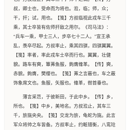
叔，卿士也，受命而为将也。涖，临；师，众；
干，扞；试，用也。【笺】方叔临视此戎车三千
乘，其士卒皆有佐师扞敌之用尔。《司马法》：
“兵车一乘，甲士三人，步卒七十二人。”宣王承
乱，羡卒尽起。方叔率止，乘其四骐，四骐翼翼。
【笺】率者，率此戎车士卒而行也。翼翼，壮健
貌。路车有奭，簟茀鱼服，鉤膺鞗革。【传】奭，
赤貌。鉤膺，樊缨也。【笺】茀之言蔽也，车之蔽
饰象席文也。鱼服，矢服也。鞗革，辔首垂也。
薄言采芑，于彼新田，于此中乡。【传】乡，
所也。【笺】中乡，美地名。方叔涖止，其车三
千，旂旐央央。【笺】交龙为旂，龟蛇为旐。此言
军众将帅之车皆备。方叔率止，约軧错衡，八鸾玱