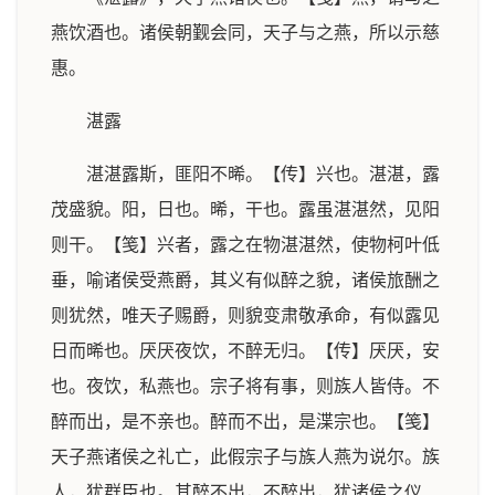
燕饮酒也。诸侯朝觐会同，天子与之燕，所以示慈
惠。
湛露
湛湛露斯，匪阳不晞。【传】兴也。湛湛，露
茂盛貌。阳，日也。晞，干也。露虽湛湛然，见阳
则干。【笺】兴者，露之在物湛湛然，使物柯叶低
垂，喻诸侯受燕爵，其义有似醉之貌，诸侯旅酬之
则犹然，唯天子赐爵，则貌变肃敬承命，有似露见
日而晞也。厌厌夜饮，不醉无归。【传】厌厌，安
也。夜饮，私燕也。宗子将有事，则族人皆侍。不
醉而出，是不亲也。醉而不出，是渫宗也。【笺】
天子燕诸侯之礼亡，此假宗子与族人燕为说尔。族
人，犹群臣也。其醉不出，不醉出，犹诸侯之仪