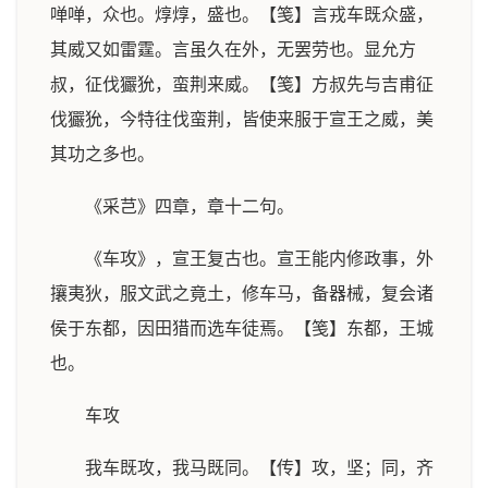
啴啴，众也。焞焞，盛也。【笺】言戎车既众盛，
其威又如雷霆。言虽久在外，无罢劳也。显允方
叔，征伐玁狁，蛮荆来威。【笺】方叔先与吉甫征
伐玁狁，今特往伐蛮荆，皆使来服于宣王之威，美
其功之多也。
《采芑》四章，章十二句。
《车攻》，宣王复古也。宣王能内修政事，外
攘夷狄，服文武之竟土，修车马，备器械，复会诸
侯于东都，因田猎而选车徒焉。【笺】东都，王城
也。
车攻
我车既攻，我马既同。【传】攻，坚；同，齐