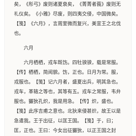
矣，《彤弓》废则诸夏衰矣，《菁菁者莪》废则无
礼仪矣。《小雅》尽废，则四夷交侵，中国微矣。
【笺】《六月》，言周室微而复兴，美宣王之北伐
也。
六月
六月栖栖，戎车既饬。四牡骙骙，载是常服。
【传】栖栖，简阅貌。饬，正也。日月为常。服，
戎服也。【笺】记六月者，盛夏出兵，明其急也。
戎车，革辂之等也，其等有五。戎车之常服，韦弁
服也。玁狁孔炽，我是用急。【传】炽，盛也。
【笺】此序吉甫之意也。北狄来侵甚炽，故王以是
急遣我。王于出征，以匡王国。【笺】于，曰；
匡，正也。王曰：今女出征玁狁，以正王国之封