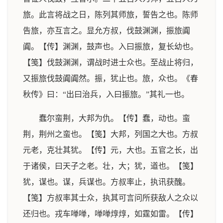
旅。此言将战之日，陈列其师旅，誓告之也。陈师
告旅，亦互言之。显允方叔，伐鼓渊渊，振旅阗
阗。【传】渊渊，鼓声也。入曰振旅，复长幼也。
【笺】伐鼓渊渊，谓战时进士众也。至战止将归，
又振旅伐鼓阗阗然。振，犹止也。旅，众也。《春
秋传》曰：“出曰治兵，入曰振旅。”其礼一也。
蠢尔蛮荆，大邦为仇。【传】蠢，动也。蛮
荆，荆州之蛮也。【笺】大邦，列国之大也。方叔
元老，克壮其犹。【传】元，大也。五官之长，出
于诸侯，曰天子之老。壮，大；犹，道也。【笺】
犹，谋也。谋，兵谋也。方叔率止，执讯获醜。
【笺】方叔率其士众，执其可言问所获敌人之众以
还归也。戎车啴啴，啴啴焞焞，如霆如雷。【传】