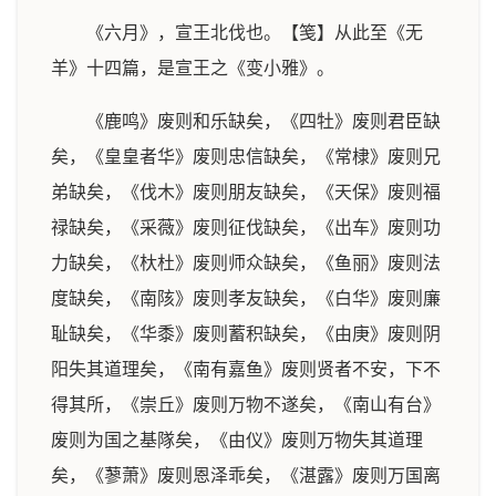
《六月》，宣王北伐也。【笺】从此至《无
羊》十四篇，是宣王之《变小雅》。
《鹿鸣》废则和乐缺矣，《四牡》废则君臣缺
矣，《皇皇者华》废则忠信缺矣，《常棣》废则兄
弟缺矣，《伐木》废则朋友缺矣，《天保》废则福
禄缺矣，《采薇》废则征伐缺矣，《出车》废则功
力缺矣，《杕杜》废则师众缺矣，《鱼丽》废则法
度缺矣，《南陔》废则孝友缺矣，《白华》废则廉
耻缺矣，《华黍》废则蓄积缺矣，《由庚》废则阴
阳失其道理矣，《南有嘉鱼》废则贤者不安，下不
得其所，《崇丘》废则万物不遂矣，《南山有台》
废则为国之基隊矣，《由仪》废则万物失其道理
矣，《蓼萧》废则恩泽乖矣，《湛露》废则万国离