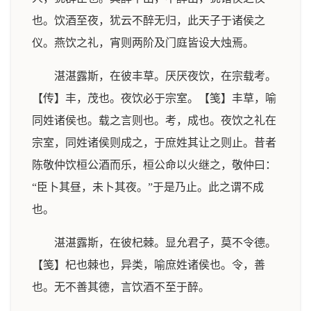
也。饮酒至夜，犹云不醉无归，此天子于诸侯之
仪。燕饮之礼，宵则两阶及门庭皆设大烛焉。
湛湛露斯，在彼丰草。厌厌夜饮，在宗载考。
【传】丰，茂也。夜饮必于宗室。【笺】丰草，喻
同姓诸侯也。载之言则也。考，成也。夜饮之礼在
宗室，同姓诸侯则成之，于庶姓其让之则止。昔者
陈敬仲饮桓公酒而乐，桓公命以火继之，敬仲曰：
“臣卜其昼，未卜其夜。”于是乃止。此之谓不成
也。
湛湛露斯，在彼杞棘。显允君子，莫不令德。
【笺】杞也棘也，异类，喻庶姓诸侯也。令，善
也。无不善其德，言饮酒不至于醉。