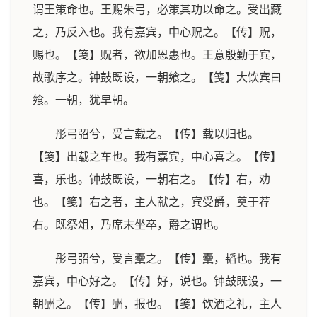
谓王策命也。王赐朱弓，必策其功以命之。受出藏
之，乃反入也。我有嘉宾，中心贶之。【传】贶，
赐也。【笺】贶者，欲加恩惠也。王意殷勤于宾，
故歌序之。钟鼓既设，一朝飨之。【笺】大饮宾曰
飨。一朝，犹早朝。
彤弓弨兮，受言载之。【传】载以归也。
【笺】出载之车也。我有嘉宾，中心喜之。【传】
喜，乐也。钟鼓既设，一朝右之。【传】右，劝
也。【笺】右之者，主人献之，宾受爵，奠于荐
右。既祭俎，乃席末坐卒，爵之谓也。
彤弓弨兮，受言櫜之。【传】櫜，韬也。我有
嘉宾，中心好之。【传】好，说也。钟鼓既设，一
朝酬之。【传】酬，报也。【笺】饮酒之礼，主人