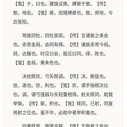
【笺】于，曰也。建旐设旄，搏兽于敖。【传】
敖，地名。【笺】兽，田猎搏兽也。敖，郑地，今
近荥阳。
驾彼四牡，四牡奕奕。【传】言诸侯之来会
也。赤芾金舄，会同有绎。【传】诸侯赤芾今舄。
舄，达屦也。时见曰会，殷见曰同。绎，陈也。
【笺】金舄，黄朱色也。
决拾既佽，弓矢既调。【传】决，鉤弦也。
拾，遂也。佽，利也。【笺】佽，谓手指相次比
也。调，谓弓强弱与矢轻重相得。射夫既同，助我
举柴。【传】柴，积也。【笺】既同，已射，同复
将射之位也。虽不中，必助中者举积禽也。
四黄既驾，两骖不猗。【传】言御者之良也。