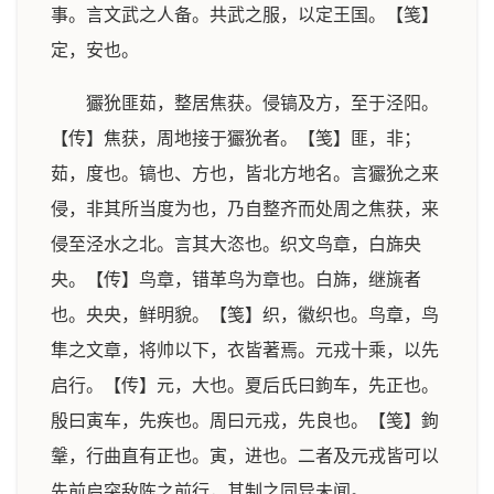
事。言文武之人备。共武之服，以定王国。【笺】
定，安也。
玁狁匪茹，整居焦获。侵镐及方，至于泾阳。
【传】焦获，周地接于玁狁者。【笺】匪，非；
茹，度也。镐也、方也，皆北方地名。言玁狁之来
侵，非其所当度为也，乃自整齐而处周之焦获，来
侵至泾水之北。言其大恣也。织文鸟章，白旆央
央。【传】鸟章，错革鸟为章也。白旆，继旐者
也。央央，鲜明貌。【笺】织，徽织也。鸟章，鸟
隼之文章，将帅以下，衣皆著焉。元戎十乘，以先
启行。【传】元，大也。夏后氏曰鉤车，先正也。
殷曰寅车，先疾也。周曰元戎，先良也。【笺】鉤
鞶，行曲直有正也。寅，进也。二者及元戎皆可以
先前启突敌陈之前行，其制之同异未闻。