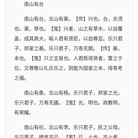
南山有台
南山有台，北山有莱。【传】兴也。台，夫须
也。莱，草也。【笺】兴者，山之有草木，以自覆
盖，成其高大，喻人君有贤臣，以自尊显。乐只君
子，邦家之基。乐只君子，万寿无期。【传】基，
本也。【笺】只之言是也。人君既得贤者，置之于
位，又尊敬以礼乐乐之，则能为国家之本，得寿考
之福。
南山有桑，北山有杨。乐只君子，邦家之光。
乐只君子，万寿无疆。【笺】光，明也。政教明，
有荣耀。
南山有杞，北山有李。乐只君子，民之父母。
乐只君子，德音不已。【笺】已，止也。不止者，