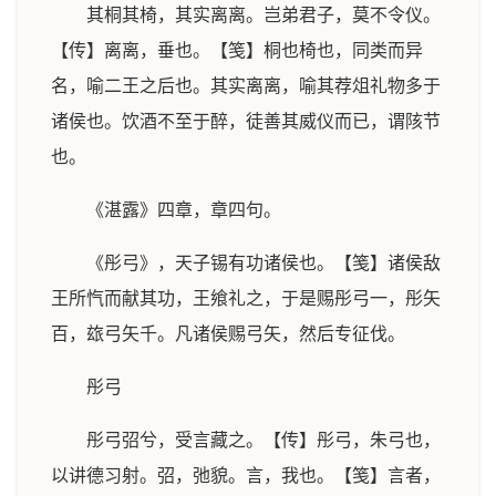
其桐其椅，其实离离。岂弟君子，莫不令仪。
【传】离离，垂也。【笺】桐也椅也，同类而异
名，喻二王之后也。其实离离，喻其荐俎礼物多于
诸侯也。饮酒不至于醉，徒善其威仪而已，谓陔节
也。
《湛露》四章，章四句。
《彤弓》，天子锡有功诸侯也。【笺】诸侯敌
王所忾而献其功，王飨礼之，于是赐彤弓一，彤矢
百，玈弓矢千。凡诸侯赐弓矢，然后专征伐。
彤弓
彤弓弨兮，受言藏之。【传】彤弓，朱弓也，
以讲德习射。弨，弛貌。言，我也。【笺】言者，