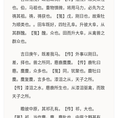
也。伯，马祖也。重物慎微，将用马力，必先为之
祷其祖。祷，祷获也。【笺】戊，刚日也，故乘牡
为顺类也。。田车既好，四牡孔阜。升彼大阜，从
其群醜。【笺】醜，众也。田而升大阜，从禽兽之
群众也。
吉日庚午，既差我马。【传】外事以刚日。
差，择也。兽之所同，麀鹿麌麌。【传】鹿牝曰
麀。麌麌，众多也。【笺】同，犹聚也。麕牡曰
麌。麌复麌，言多也。漆沮之从，天子之所。
【传】漆沮之水，麀鹿所生也，从漆沮驱禽，而致
天子之所。
瞻彼中原，其祁孔有。【传】祁，大也。
【笺】祁，当作麎。麎，麋牝也，中原之野甚有