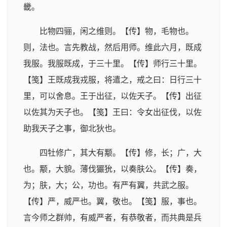
畿。
比物四骊，闲之维则。【传】物，毛物也。
则，法也。言先教战，然后用师。维此六月，既成
我服。我服既成，于三十里。【传】师行三十里。
【笺】王既成我戎服，将遣之，戒之曰：日行三十
里，可以舍息。王于出征，以佐天子。【传】出征
以佐其为天子也。【笺】王曰：令女出征伐，以佐
助我天子之事，御北狄也。
四牡修广，其大有颙。【传】修，长；广，大
也。颙，大貌。薄伐玁狁，以奏肤公。【传】奏，
为；肤，大；公，功也。有严有翼，共武之服。
【传】严，威严也。翼，敬也。【笺】服，事也。
言今师之群帅，有威严者，有恭敬者，而共典是兵