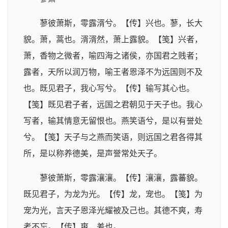
蓼彼萧斯，零露湑兮。【传】兴也。蓼，长大
貌。萧，蒿也。湑湑然，萧上露貌。【笺】兴者，
萧，香物之微者，喻四海之诸侯，亦国君之贱者；
露者，天所以润万物，喻王者恩泽不为远国则不及
也。既见君子，我心写兮。【传】输写其心也。
【笺】既见君子者，远国之君朝见于天子也。我心
写者，输其情意无留恨也。燕笑语兮，是以有誉处
兮。【笺】天子与之燕而笑语，则远国之君各得其
所，是以称养德美，是声誉常处天子。
蓼彼萧斯，零露瀼瀼。【传】瀼瀼，露蕃貌。
既见君子，为龙为光。【传】龙，宠也。【笺】为
宠为光，言天子恩泽光耀被及己也。其德不爽，寿
考不忘。【传】爽，差也。