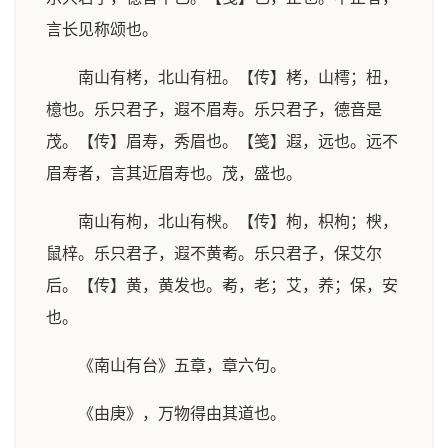
言长见称颂也。
南山有栲，北山有杻。【传】栲，山樗；杻，
檍也。乐只君子，遐不眉寿。乐只君子，德音是
茂。【传】眉寿，秀眉也。【笺】遐，远也。远不
眉寿者，言其近眉寿也。茂，盛也。
南山有枸，北山有楰。【传】枸，枳枸；楰，
鼠梓。乐只君子，遐不黄耇。乐只君子，保艾尔
后。【传】黄，黄发也。耇，老；艾，养；保，安
也。
《南山有台》五章，章六句。
《由庚》，万物得由其道也。