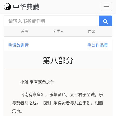
中华典藏
首页
分类
作家
毛诗故训传
毛公作品集
第八部分
小雅 南有嘉鱼之什
《南有嘉鱼》，乐与贤也。太平君子至诚，乐
与贤者共之也。【笺】乐得贤者与共立于朝，相燕
乐也。