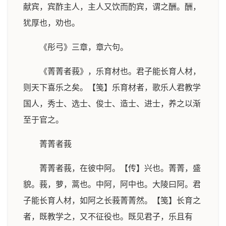
献宾，宾酢主人，主人又饮而酌宾，谓之酬。酬，
犹厚也，劝也。
《彤弓》三章，章六句。
《菁菁者莪》，乐育材也。君子能长育人材，
则天下喜乐之矣。【笺】乐育材者，歌乐人君教学
国人，秀士、选士、俊士、造士、进士，养之以渐
至于官之。
菁菁者莪
菁菁者莪，在彼中阿。【传】兴也。菁菁，盛
貌。莪，萝，蒿也。中阿，阿中也。大陵曰阿。君
子能长育人材，如阿之长莪菁菁然。【笺】长育之
者，既教学之，又不征役也。既见君子，乐且有