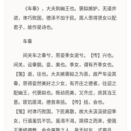
《车舝》，大夫刺幽王也。褒姒嫉妒，无道并
进，谗巧败国，德泽不加于民。周人思得贤女以配
君子，故作是诗也。
车舝
间关车之舝兮，思娈季女逝兮。【传】兴也。
间关，设舝貌。娈，美也。季女，谓有齐季女也。
【笺】逝，往也。大夫嫉褒姒之为恶，故严车设其
舝，思得娈然美好之少女，有齐庄之德者，往迎之
配幽王，代褒姒也。既幼而美，又齐庄，庶其当王
意。匪饥匪渴，德音来括。【传】括，会也。
【笺】时谗巧败国，下民离散，故大夫汲汲欲迎季
女，行道虽饥不饥，虽渴不渴，觊得之而来，使我
王更修德教，会合离散之人。虽无好友，式燕且