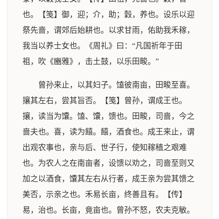
也。【笺】御，迎；介，助；穀，养也。设乐以迎
祭先啬，谓郊后始耕也。以求甘雨，佑助我禾稼，
我当以养士女也。《周礼》曰：“凡国祈年于田
祖，吹《豳雅》，击土鼓，以乐田畯。”
曾孙来止，以其妇子。馌彼南亩，田畯至喜。
攘其左右，尝其旨否。【笺】曾孙，谓成王也。
攘，读当为馕。馌、馕，馈也。田畯，司啬，今之
啬夫也。喜，读为饎。饎，酒食也。成王来止，谓
出观农事也，亲与后、世子行，使知稼穑之艰难
也。为农人之在南亩者，设馈以劝之，司啬至则又
加之以酒食，馕其左右从行者，成王亲为尝其馈之
美否，示亲之也。禾易长亩，终善且有。【传】
易，治也。长亩，竟亩也。曾孙不怒，农夫克敏。