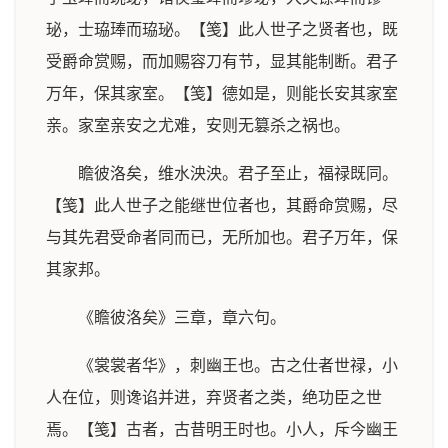
珌，士珕琫而珕珌。【笺】此人世子之贤者也，既
受爵命赏赐，而加赐容刀有节，显其能制断。君子
万年，保其家室。【笺】德如是，则能长安其家室
亲。家室亲安之尤难，安则无篡杀之祸也。
瞻彼洛矣，维水泱泱。君子至止，福禄既同。
【笺】此人世子之能继世位者也，其爵命赏赐，尽
与其先君受命者同而已，无所加也。君子万年，保
其家邦。
《瞻彼洛矣》三章，章六句。
《裳裳者华》，刺幽王也。古之仕者世禄，小
人在位，则谗谄并进，弃贤者之类，绝功臣之世
焉。【笺】古者，古昔明王时也。小人，斥今幽王