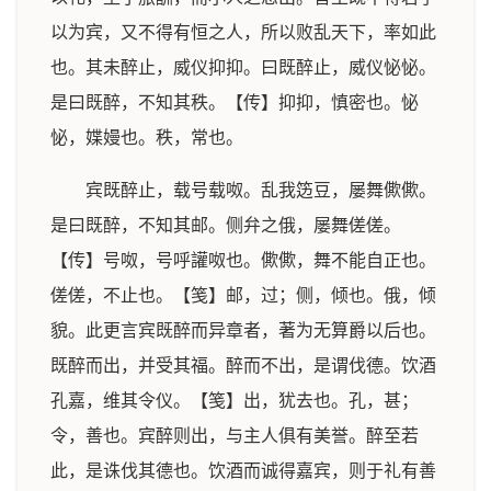
以为宾，又不得有恒之人，所以败乱天下，率如此
也。其未醉止，威仪抑抑。曰既醉止，威仪怭怭。
是曰既醉，不知其秩。【传】抑抑，慎密也。怭
怭，媟嫚也。秩，常也。
宾既醉止，载号载呶。乱我笾豆，屡舞僛僛。
是曰既醉，不知其邮。侧弁之俄，屡舞傞傞。
【传】号呶，号呼讙呶也。僛僛，舞不能自正也。
傞傞，不止也。【笺】邮，过；侧，倾也。俄，倾
貌。此更言宾既醉而异章者，著为无算爵以后也。
既醉而出，并受其福。醉而不出，是谓伐德。饮酒
孔嘉，维其令仪。【笺】出，犹去也。孔，甚；
令，善也。宾醉则出，与主人俱有美誉。醉至若
此，是诛伐其德也。饮酒而诚得嘉宾，则于礼有善