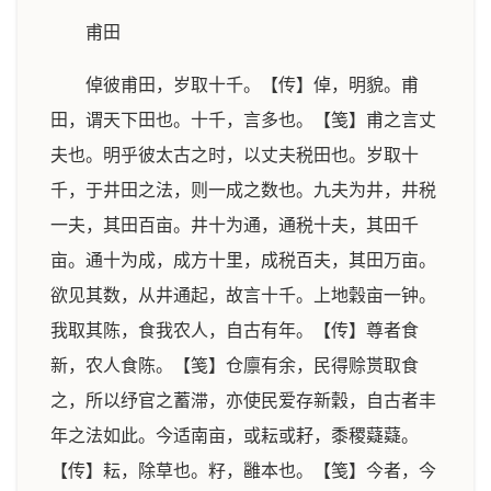
甫田
倬彼甫田，岁取十千。【传】倬，明貌。甫
田，谓天下田也。十千，言多也。【笺】甫之言丈
夫也。明乎彼太古之时，以丈夫税田也。岁取十
千，于井田之法，则一成之数也。九夫为井，井税
一夫，其田百亩。井十为通，通税十夫，其田千
亩。通十为成，成方十里，成税百夫，其田万亩。
欲见其数，从井通起，故言十千。上地穀亩一钟。
我取其陈，食我农人，自古有年。【传】尊者食
新，农人食陈。【笺】仓廪有余，民得赊贳取食
之，所以纾官之蓄滞，亦使民爱存新穀，自古者丰
年之法如此。今适南亩，或耘或耔，黍稷薿薿。
【传】耘，除草也。籽，雝本也。【笺】今者，今