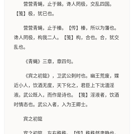
营营青蝇，止于棘。谗人罔极，交乱四国。
【笺】极，犹已也。
营营青蝇，止于榛。【传】榛，所以为藩也。
谗人罔极，构我二人。【笺】构，合也。合，犹交
乱也。
《青蝇》三章，章四句。
《宾之初筵》，卫武公刺时也。幽王荒废，媟
近小人，饮酒无度，天下化之，君臣上下沈湎淫
液。武公既入，而作是诗也。【笺】淫液者，饮酒
时情态也。武公入者，入为王卿士。
宾之初筵
宾之初筵，左右秩秩。【传】秩秩然肃静也。