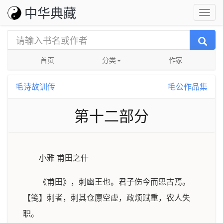
中华典藏
首页
分类
作家
毛诗故训传
毛公作品集
第十二部分
小雅 甫田之什
《甫田》，刺幽王也。君子伤今而思古焉。
【笺】刺者，刺其仓廪空虚，政烦赋重，农人失
职。