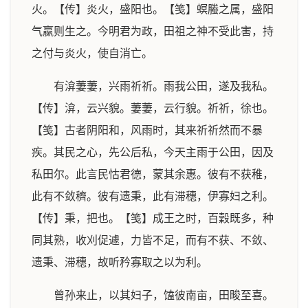
火。【传】炎火，盛阳也。【笺】螟螣之属，盛阳
气嬴则生之。今明君为政，田祖之神不受此害，持
之付与炎火，使自消亡。
有渰萋萋，兴雨祈祈。雨我公田，遂及我私。
【传】渰，云兴貌。萋萋，云行貌。祈祈，徐也。
【笺】古者阴阳和，风雨时，其来祈祈然而不暴
疾。其民之心，先公后私，今天主雨于公田，因及
私田尔。此言民怙君德，蒙其余惠。彼有不获稚，
此有不敛穧。彼有遗秉，此有滞穗，伊寡妇之利。
【传】秉，把也。【笺】成王之时，百穀既多，种
同其熟，收刈促遽，力皆不足，而有不获、不敛、
遗秉、滞穗，故听矜寡取之以为利。
曾孙来止，以其妇子，馌彼南亩，田畯至喜。