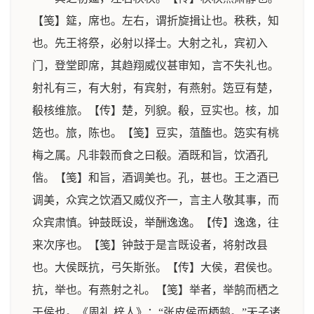
【笺】筵，席也。左右，谓折旋揖让也。秩秩，知
也。先王将祭，必射以择士。大射之礼，宾初入
门，登堂即席，其趋翔威仪甚审知，言不失礼也。
射礼有三，有大射，有宾射，有燕射。笾豆有楚，
殽核维旅。【传】楚，列貌。殽，豆实也。核，加
笾也。旅，陈也。【笺】豆实，菹醢也。笾实有桃
梅之属。凡非穀而食之曰殽。酒既和旨，饮酒孔
偕。【笺】和旨，酒调美也。孔，甚也。王之酒已
调美，众宾之饮酒又威仪齐一，言主人敬其事，而
众宾肃慎。钟鼓既设，举酬逸逸。【传】逸逸，往
来次序也。【笺】钟鼓于是言既设者，将射改县
也。大侯既抗，弓矢斯张。【传】大侯，君侯也。
抗，举也。有燕射之礼。【笺】举者，举鹄而栖之
于侯也。《周礼 梓人》：“张皮侯而栖鹄。”天子诸