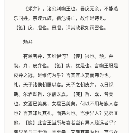
《頍弁》，诸公刺幽王也。暴戾无亲，不能燕
乐同姓，亲睦九族，孤危将亡，故作是诗也。
【笺】戾，虐也。暴虐，谓其政教如雨雪也。
頍弁
有頍者弁，实维伊何？【传】兴也。頍，弁
貌。弁，皮弁也。【笺】实，犹是也。言幽王服是
皮弁之冠，是维何为乎？言其宜以宴而弗为也。
礼，天子诸侯朝服以宴。天子之朝皮弁，以日视
朝。尔酒既旨，尔殽既嘉。【笺】旨、嘉，皆美
也。女酒已美矣，女殽已美矣，何以不用与族人宴
也？言其知具其礼，而弗为也。岂伊异人？兄弟匪
他。【笺】此言王当所与宴者岂有异人疏远者乎？
皆兄弟与王无他。言至亲，又刺其弗为也。茑与女