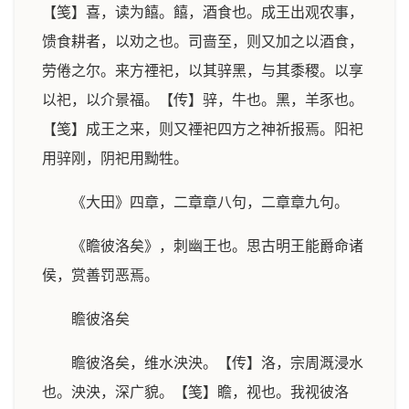
【笺】喜，读为饎。饎，酒食也。成王出观农事，
馈食耕者，以劝之也。司啬至，则又加之以酒食，
劳倦之尔。来方禋祀，以其骍黑，与其黍稷。以享
以祀，以介景福。【传】骍，牛也。黑，羊豕也。
【笺】成王之来，则又禋祀四方之神祈报焉。阳祀
用骍刚，阴祀用黝牲。
《大田》四章，二章章八句，二章章九句。
《瞻彼洛矣》，刺幽王也。思古明王能爵命诸
侯，赏善罚恶焉。
瞻彼洛矣
瞻彼洛矣，维水泱泱。【传】洛，宗周溉浸水
也。泱泱，深广貌。【笺】瞻，视也。我视彼洛