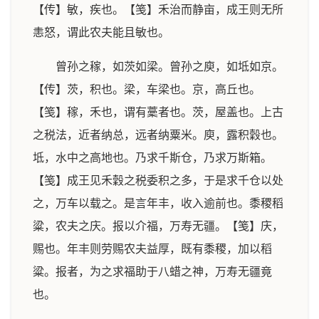
【传】敏，疾也。【笺】禾治而静亩，成王则无所
恚怒，谓此农夫能且敏也。
曾孙之稼，如茨如梁。曾孙之庾，如坻如京。
【传】茨，积也。梁，车梁也。京，高丘也。
【笺】稼，禾也，谓有藳者也。茨，屋盖也。上古
之税法，近者纳总，远者纳粟米。庾，露积穀也。
坻，水中之高地也。乃求千斯仓，乃求万斯箱。
【笺】成王见禾穀之税委积之多，于是求千仓以处
之，万车以载之。是言年丰，收入逾前也。黍稷稻
粱，农夫之庆。报以介福，万寿无疆。【笺】庆，
赐也。年丰则劳赐农夫益厚，既有黍稷，加以稻
粱。报者，为之求福助于八蜡之神，万寿无疆竟
也。