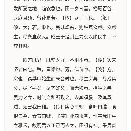
发所受之地，趋农急也。田一岁曰菑。播厥百谷，
既庭且硕，曾孙是若。【传】庭，直也。【笺】
硕，大；若，顺也。民既炽菑，则种其众穀。众穀
生，尽条直茂大。成王于是则止力役以顺民事，不
夺其时。
既方既皂，既坚既好，不稂不莠。【传】实未
坚者曰皂。稂，童粱也。莠，似苗也。【笺】方，
房也，谓孚甲始生而未合时也。尽生房矣，尽成实
矣，尽坚熟矣，尽齐好矣，而无稂莠。择种之善，
民力之专，时气之和所致之。去其螟螣，及其蟊
贼，无害我田稚。【传】实心曰螟，食叶曰螣，食
根曰蟊，食节曰贼。【笺】此四虫者，恒害我田中
之稚禾，故明君以正己而去之。田祖有神，秉畀炎