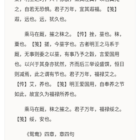
之，自若无恐惧。君子万年，宜其遐福。【笺】
遐，远也。远，犹久也。
乘马在厩，摧之秣之。【传】挫，莝也。秣，
粟也。【笺】搓，今莝字也。古者明王之马系于
厩，无事则委之以莝，有事乃予之穀，言爱国用
也。以兴于其身亦犹然，齐而后三举设盛馔，恒日
则减焉，此之谓有节也。君子万年，福禄艾之。
【传】艾，养也。【笺】明王爱国用，自奉养之节
如此，故宜久为福禄所养也。
乘马在厩，秣之摧之。君子万年，福禄绥之。
【笺】绥，安也。
《鸳鸯》四章，章四句