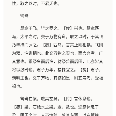
性，取之以时，不暴夭也。
鸳鸯
鸳鸯于飞，毕之罗之。【传】兴也。鸳鸯匹
鸟，太平之时，交于万物有道，取之以时，于其飞
乃毕掩而罗之。【笺】匹鸟，言其止则相耦，飞则
为双，性训耦也。此交万物之实也，而言兴者，广
其意也。獭祭鱼而后渔，豺祭兽而后田，此亦皆其
将纵散时也。君子万年，福禄宜之。【笺】君子，
谓明王也。交于万物，其德如是，则宜寿考，受福
禄也。
鸳鸯在梁，戢其左翼。【传】言休息也。
【笺】梁，石绝水之梁。戢，敛也。鸳鸯休息于
梁，明王之时，人不惊骇，敛其左翼，以右翼掩