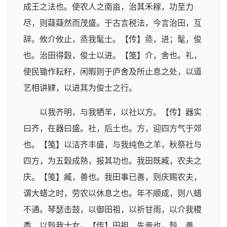
成王之法也。使农人之南亩，治其禾稼，功至力
尽，则薿薿然而茂盛。于古言税法，今言治田，互
辞。攸介攸止，烝我髦士。【传】烝，进；髦，俊
也。治田得穀，俊士以进。【笺】介，舍也。礼，
使民锄作耘籽，闲暇则于庐舍及所止息之处，以道
艺相讲肄，以进其为俊士之行。
以我齐明，与我牺羊，以社以方。【传】器实
曰齐，在器曰盛。社，后土也。方，迎四方气于郊
也。【笺】以洁齐丰盛，与我纯色之羊，秋祭社与
四方，为五穀成熟，报其功也。我田既臧，农夫之
庆。【笺】臧，善也。我田事已善，则庆赐农夫，
谓大蜡之时，劳农以休息之也。年不顺成，则八蜡
不通。琴瑟击鼓，以御田祖，以祈甘雨，以介我稷
黍，以穀我士女。【传】田祖，先啬也。穀，善