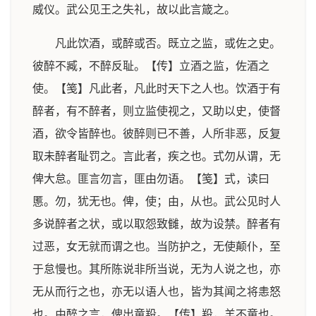
威仪。武公见王之失礼，故以此言箴之。
凡此饮酒，或醉或否。既立之监，或佐之史。
彼醉不臧，不醉反耻。【传】立酒之监，佐酒之
使。【笺】凡此者，凡此时天下之人也。饮酒于有
醉者，有不醉者，则立监使视之，又助以史，使督
酒，欲令皆醉也。彼醉则已不善，人所非恶，反复
取未醉者耻罚之。言此者，疾之也。式勿从谓，无
俾大怠。匪言勿言，匪由勿语。【笺】式，读曰
慝。勿，犹无也。俾，使；由，从也。武公见时人
多说醉者之状，或以取怨致雠，故为设禁。醉者有
过恶，女无就而谓之也。当防护之，无使颠仆，至
于怠慢也。其所陈说非所当说，无为人说之也，亦
无从而行之也，亦无以语人也，皆为其闻之将恚怒
也。由醉之言，俾出童羖。【传】羖，羊不童也。