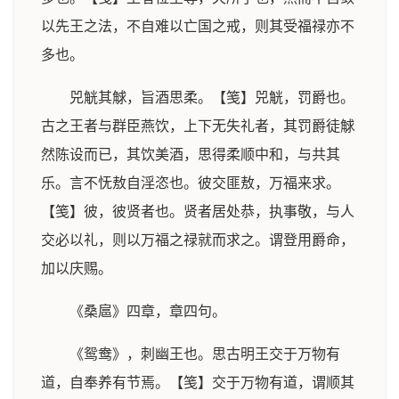
以先王之法，不自难以亡国之戒，则其受福禄亦不
多也。
兕觥其觩，旨酒思柔。【笺】兕觥，罚爵也。
古之王者与群臣燕饮，上下无失礼者，其罚爵徒觩
然陈设而已，其饮美酒，思得柔顺中和，与共其
乐。言不怃敖自淫恣也。彼交匪敖，万福来求。
【笺】彼，彼贤者也。贤者居处恭，执事敬，与人
交必以礼，则以万福之禄就而求之。谓登用爵命，
加以庆赐。
《桑扈》四章，章四句。
《鸳鸯》，刺幽王也。思古明王交于万物有
道，自奉养有节焉。【笺】交于万物有道，谓顺其