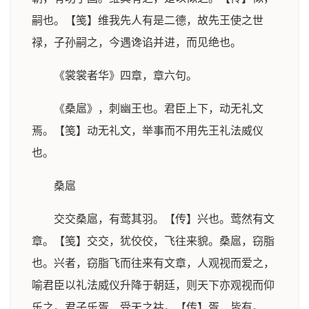
嗣也。【笺】维我先人有是二德，故先王使之世
禄，子孙嗣之，今遇谗谄并进，而见绝也。
《裳裳者华》四章，章六句。
《桑扈》，刺幽王也。君臣上下，动无礼文
焉。【笺】动无礼文，举事而不用先王礼法威仪
也。
桑扈
交交桑扈，有莺其羽。【传】兴也。莺然有文
章。【笺】交交，犹佼佼，飞往来貌。桑扈，窃脂
也。兴者，窃脂飞而往来有文章，人观视而爱之，
喻君臣以礼法威仪升降于朝廷，则天下亦观视而仰
乐之。君子乐胥，受天之祜。【传】胥，皆有。