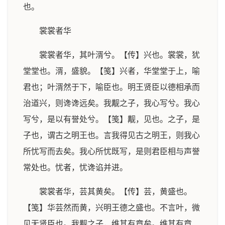
也。
裳裳者华
裳裳者华，其叶湑兮。【传】兴也。裳裳，犹
堂堂也。湑，盛貌。【笺】兴者，华堂堂于上，喻
君也；叶湑然于下，喻臣也。明王贤臣以德相承而
治道兴，则谗谗远矣。我觏之子，我心写兮。我心
写兮，是以有誉处兮。【笺】觏，见也。之子，是
子也，谓古之明王也。言我得见古之明王，则我心
所忧写而去矣。我心所忧既写，是则君臣相与声誉
常处也。忧者，忧谗谄并进。
裳裳者华，芸其黄矣。【传】芸，黄盛也。
【笺】华芸然而黄，兴明王德之盛也。不言叶，微
见无贤臣也。我觏之子，维其有章矣。维其有章