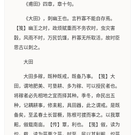
《甫田》四章，章十句。
《大田》，刺幽王也。言矜寡不能自存焉。
【笺】幽王之时，政烦赋重而不务农时，虫灾害
穀，风雨不时，万民饥馑，矜寡无所取活，故时臣
思古以刺之。
大田
大田多稼，既种既戒，既备乃事。【笺】大
田，谓地肥美、可垦耕、多为稼、可以授民者也。
将稼者必先相地之宜而择其种。季冬，命民出五
种，记耦耕事，修耒耜，具田器，此之谓戒。是既
备矣，至孟春土长冒橛，陈根可拔而事之。以我覃
耜，俶载南亩。【传】覃，利也。【笺】俶，读为
炽。载，读为菑栗之菑。时至，民以其利耜，炽菑