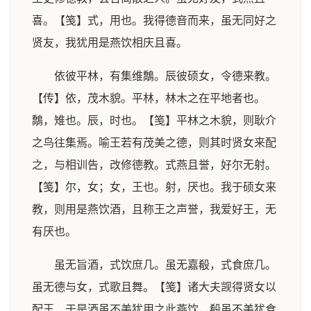
喜。【笺】式，用也。我得德音而来，虽无同好之
贤友，我犹用是燕饮相庆且喜。
依彼平林，有集维鷮。辰彼硕女，令德来教。
【传】依，茂木貌。平林，林木之在平地者也。
鷮，雉也。辰，时也。【笺】平林之木貌，则耿介
之鸟往集焉。喻王若有茂美之德，则其时贤女来配
之，与相训告，改修德教。式燕且誉，好尔无射。
【笺】尔，女；女，王也。射，厌也。我于硕女来
教，则用是燕饮酒，且称王之声誉，我爱好王，无
有厌也。
虽无旨酒，式饮庶几。虽无嘉殽，式食庶几。
虽无德与女，式歌且舞。【笺】诸大夫觊得贤女以
配王，于是酒虽不美犹用之此燕饮，殽虽不美犹食