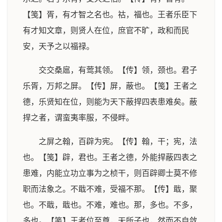
【笺】胥，有才智之名也。祜，福也。王者乐臣下
有才知文章，则贤人在位，庶官不旷，政和而民
安，天予之以福禄。
交交桑扈，有莺其领。【传】领，颈也。君子
乐胥，万邦之屏。【传】屏，蔽也。【笺】王者之
德，乐贤知在位，则能为天下蔽捍四表患难矣。蔽
捍之者，谓蛮夷率服，不侵畔。
之屏之翰，百辟为宪。【传】翰，干；宪，法
也。【笺】辟，君也。王者之德，外能捍蔽四表之
患难，内能立功立事为之桢干，则百辟卿士莫不修
职而法象之。不戢不难，受福不那。【传】戢，聚
也。不戢，戢也。不难，难也。那，多也。不多，
多也。【笺】王者位至尊，天所子也，然而不自敛