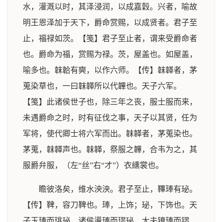
水，灌溉以时，其泽浸润，以成嘉穀。兴者，喻故
明王恩泽加于天下，爵命赏赐，以成贤者。君子至
止，福禄如茨。【笺】君子至止者，谓来受爵命者
也。爵命为福，赏赐为禄。茨，屋盖也。如屋盖，
喻多也。韎韐有奭，以作六师。【传】韎韚者，茅
蒐染草也，一曰韎韚所以代韠也。天子六军。
【笺】此诸侯世子也，除三年之丧，服士服而来，
未遇爵命之时，时有征伐之事，天子以其贤，任为
军将，使代卿士将六军而出。韎韚者，茅蒐染也。
茅蒐，韎韚声也。韎韚，祭服之韠，合韦为之，其
服爵弁服，（左“丝”右“才”）衣纁裳也。
瞻彼洛矣，维水泱泱。君子至止，鞸琫有珌。
【传】鞞，容刀鞞也。琫，上饰；珌，下饰也。天
子玉琫而珧珌，诸侯璗琫而璆珌，大夫镣琫而镠