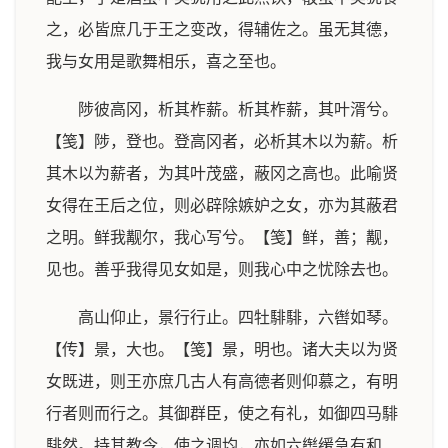
之，必皆庶几于王之变改，得辅佐之。虽无其德，
我与女用是歌舞相乐，喜之至也。
陟彼高冈，析其柞薪。析其柞薪，其叶湑兮。
【笺】陟，登也。登高冈者，必析其木以为薪。析
其木以为薪者，为其叶茂盛，蔽冈之高也。此喻贤
女得在王后之位，则必辟除嫉妒之女，亦为其蔽君
之明。鲜我觏尔，我心写兮。【笺】鲜，善；觏，
见也。善乎我得见女如是，则我心中之忧除去也。
高山仰止，景行行止。四牡騑騑，六辔如琴。
【传】景，大也。【笺】景，明也。诸大夫以为贤
女既进，则王亦庶几古人有高德者则仰慕之，有明
行者则而行之。其御群臣，使之有礼，如御四马騑
騑然。持其教令，使之调均，亦如六辔缓急有和