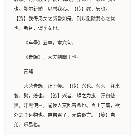
也。觏尔新婚，以慰我心。【传】慰，安也。
【笺】我得见女之新昏如是，则以慰除我心之忧
也。新昏，谓季女也。
《车舝》五章，章六句。
《青蝇》，大夫刺幽王也。
青蝇
营营青蝇，止于樊。【传】兴也。营营，往来
貌。樊，藩也。【笺】兴者，蝇之为虫，汙白使
黑，汙黑使白，喻佞人变乱善恶也。言止于藩，欲
外之令远物也。岂弟君子，无信谗言。【笺】岂
弟，乐易也。