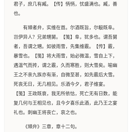
君子，庶几有臧。【传】怲怲，忧盛满也。臧，善
也。
有頍者弁，实维在首。尔酒既旨，尔殽既阜。
岂伊异人？兄弟甥舅。【笺】阜，犹多也。谓吾舅
者，吾谓之甥。如彼雨雪，先集维霰。【传】霰，
暴雪也。【笺】将大雨雪，始必微温，雪自上下，
遇温气而抟，谓之霰，久而寒胜，则大雪矣。喻幽
王之不亲九族亦有渐，自微至甚，如先霰后大雪。
死丧无日，无几相见。乐酒今夕，君子维宴。
【笺】王政既衰，我无所依怙，死亡无有日数，能
复几何与王相见也，且今夕喜乐此酒，此乃王之宴
礼也。刺幽王将丧亡，哀之也。
《頍弁》三章，章十二句。