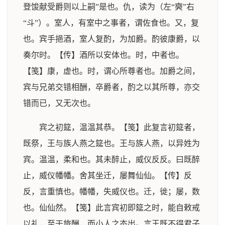
登馂献受爵则以上嗣”是也。仇，读为（左“奭”右
“斗”）。室人，有室中之事者，谓佐食也。又，复
也。宾手挹酒，室人复酌，为加爵。酌彼康爵，以
奏尔时。【传】酒所以安体也。时，中者也。
【笺】康，虚也。时，谓心所尊者也。加爵之间，
宾与兄弟交错相酬，卒爵者，酌之以其所尊，亦交
错而已，又无次也。
宾之初筵，温温其恭。【笺】此复言初筵者，
既祭，王与族人燕之筵也。王与族人燕，以异姓为
宾。温温，柔和也。其未醉止，威仪反反。曰既醉
止，威仪幡幡。舍其坐迁，屡舞仙仙。【传】反
反，言重慎也。幡幡，失威仪也。迁，徙；屡，数
也。仙仙然。【笺】此言宾初即筵之时，能自敕戒
以礼，至于旅酬，而小人之态出。言王既不得君子