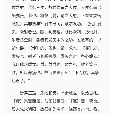
侯之射，皆张三侯，故君侯谓之大侯，大侯张而弓
矢亦张，节也。将祭而射，谓之大射，下章言烝衎
烈祖，其非祭与？射夫既同，献尔发功。【笺】射
夫，众射者也。献，犹奏也。既比众耦，乃诱射，
射者乃登射，各奏其发矢中的之功。发彼有的，以
祈尔爵。【传】的，质也。祈，求也。【笺】发，
发矢也。射者与其耦拾发。发矢之时，各心競云：
我以此求爵女。爵，射爵也。射之礼，胜者饮不
胜，所以养病也。故《论语》曰：“下而饮，其争
也君子。”
籥舞笙鼓，乐既和奏。烝衎烈祖，以洽百礼。
【传】秉籥而舞，与笙鼓相应。【笺】籥，管也。
殷人先求诸阳，故祭祀先奏乐，涤荡其声也。烝，