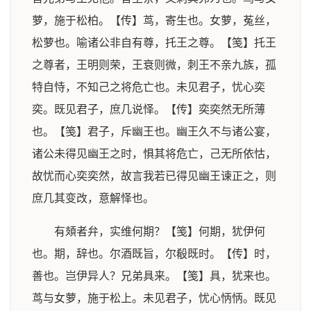
萝，施于松柏。【传】茑，寄生也。女萝，菟丝，
松萝也。喻诸公非自有尊，托王之尊。【笺】托王
之尊者，王明则荣，王衰则微，刺王不亲九族，孤
特自恃，不知己之将危亡也。未见君子，忧心奕
奕。既见君子，庶几说怿。【传】奕奕然无所薄
也。【笺】君子，斥幽王也。幽王久不与诸公宴，
诸公未得见幽王之时，惧其将危亡，己无所依怙，
故忧而心奕奕然，故言我若已得见幽王谏正之，则
庶几其变改，意解怿也。
有頍者弁，实维何期？【笺】何期，犹伊何
也。期，辞也。尔酒既旨，尔殽既时。【传】时，
善也。岂伊异人？兄弟具来。【笺】具，犹来也。
茑与女萝，施于松上。未见君子，忧心怲怲。既见