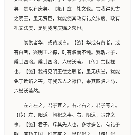
矣，是以有庆矣。【笺】章，礼文也。言我得见古
之明王，虽无贤臣，犹能使其政有礼文法度。政有
礼文法度，是则我有庆赐之荣也。
裳裳者华，或黄或白。【笺】华或有黄者，或
有白者，兴明王之德，时有驳而不纯。我觏之子，
乘其四骆。乘其四骆，六辔沃若。【传】言世禄
也。【笺】我得见明王德之驳者，虽无庆誉，犹能
免于谗谄之害，守我先人之禄位，乘其四骆之马，
六辔沃若然。
左之左之，君子宜之。右之右之，君子有之。
【传】左，阳道，朝祀之事。右，阴道，丧戎之
事。【笺】君子，斥其先人也，多才多艺，有礼于
朝，有功于国。维其有之，是以似之。【传】似，