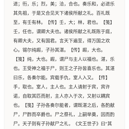
进；衎，乐；烈，美；洽，合也。奏乐和，必进乐
其先祖，于是又合见天下诸侯所献之礼。百礼既
至，有壬有林。【传】壬，大；林，君也。【笺】
壬，任也，谓卿大夫也。诸侯所献之礼既陈于庭，
有卿大夫，又有国君。言天下遍至，得万国之欢
心。锡尔纯嘏，子孙其湛。【传】嘏，大也。
【笺】纯，大也。嘏，谓尸与主人以福也。湛，乐
也。王受神之福于尸，则王之子孙皆喜乐也。其湛
曰乐，各奏尔能。宾载手仇，室人入又。【传】
手，取也。室人，主人也。主人请射于宾，宾许
诺，自取其匹而射，主人亦入于次，又射以耦宾
也。【笺】子孙各奏尔能者，谓既湛之后，各酌献
尸，尸酢而卒爵也。尸之祭礼，上嗣举奠，因而酌
尸。天子则有子孙献尸之礼，《文王世子》曰“其