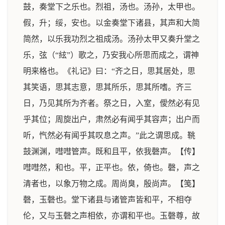
鼓，奏堂下之乐也。烈祖，汤也。汤孙，太甲也。
假，升；绥，安也。以金奏堂下诸县，其声和大简
简然，以乐我功烈之祖成汤。汤孙太甲又奏升堂之
乐，弦（“絃”）歌之，乃安我心所思而成之，谓神
明来格也。《礼记》曰：“齐之日，思其居处，思
其笑语，思其志意，思其所乐，思其所嗜。齐三
日，乃见其所为齐者。祭之日，入室，僾然必有见
乎其位；周旋出户，肃然必有闻乎其容声；出户而
听，忾然必有闻乎其叹息之声。”此之谓思成。鞉
鼓渊渊，嘒嘒管声。既和且平，依我磬声。【传】
嘒嘒然，和也。平，正平也。依，倚也。磬，声之
清者也，以象万物之成。周尚臭，殷尚声。【笺】
磬，玉磬也。堂下诸县与诸管声皆和平，不相夺
伦，又与玉磬之声相依，亦谓和平也。玉磬尊，故