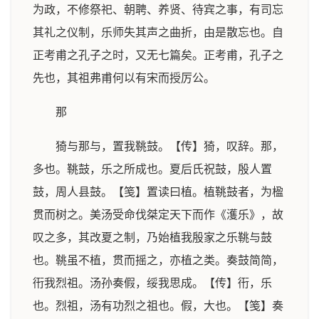
为政，不修祭祀、朝聘、养贤、待宾之事，有司忘
其礼之仪制，乐师失其声之曲折，由是散忘也。自
正考甫之孔子之时，又无七篇矣。正考甫，孔子之
先也，其祖弗甫何以有宋而授厉公。
那
猗与那与，置我鞉鼓。【传】猗，叹辞。那，
多也。鞉鼓，乐之所成也。夏后氏祝鼓，殷人置
鼓，周人县鼓。【笺】置读曰植。植鞉鼓者，为楹
贯而树之。美汤受命伐桀定天下而作《濩乐》，故
叹之多，其改夏之制，乃始植我殷家之乐鞉与鼓
也。鞉虽不植，贯而摇之，亦植之类。奏鼓简简，
衎我烈祖。汤孙奏假，绥我思成。【传】衎，乐
也。烈祖，汤有功烈之祖也。假，大也。【笺】奏