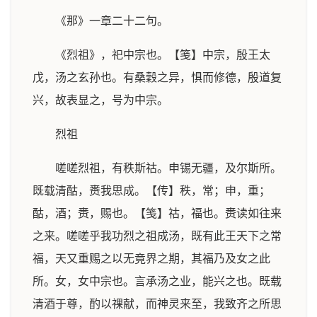
《那》一章二十二句。
《烈祖》，祀中宗也。【笺】中宗，殷王太
戊，汤之玄孙也。有桑穀之异，惧而修德，殷道复
兴，故表显之，号为中宗。
烈祖
嗟嗟烈祖，有秩斯祜。申锡无疆，及尔斯所。
既载清酤，赉我思成。【传】秩，常；申，重；
酤，酒；赉，赐也。【笺】祜，福也。赉读如往来
之来。嗟嗟乎我功烈之祖成汤，既有此王天下之常
福，天又重赐之以无竟界之期，其福乃及女之此
所。女，女中宗也。言承汤之业，能兴之也。既载
清酒于尊，酌以祼献，而神灵来至，我致齐之所思