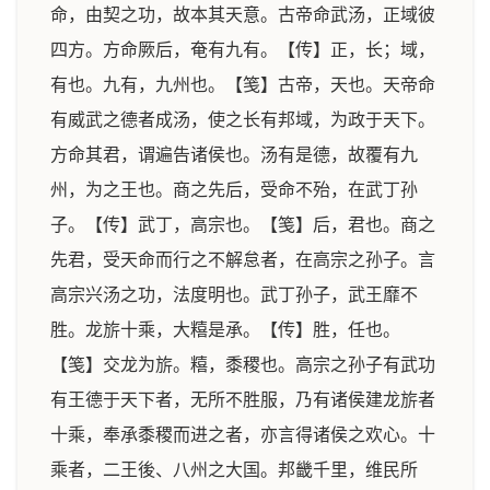
命，由契之功，故本其天意。古帝命武汤，正域彼
四方。方命厥后，奄有九有。【传】正，长；域，
有也。九有，九州也。【笺】古帝，天也。天帝命
有威武之德者成汤，使之长有邦域，为政于天下。
方命其君，谓遍告诸侯也。汤有是德，故覆有九
州，为之王也。商之先后，受命不殆，在武丁孙
子。【传】武丁，高宗也。【笺】后，君也。商之
先君，受天命而行之不解怠者，在高宗之孙子。言
高宗兴汤之功，法度明也。武丁孙子，武王靡不
胜。龙旂十乘，大糦是承。【传】胜，任也。
【笺】交龙为旂。糦，黍稷也。高宗之孙子有武功
有王德于天下者，无所不胜服，乃有诸侯建龙旂者
十乘，奉承黍稷而进之者，亦言得诸侯之欢心。十
乘者，二王後、八州之大国。邦畿千里，维民所