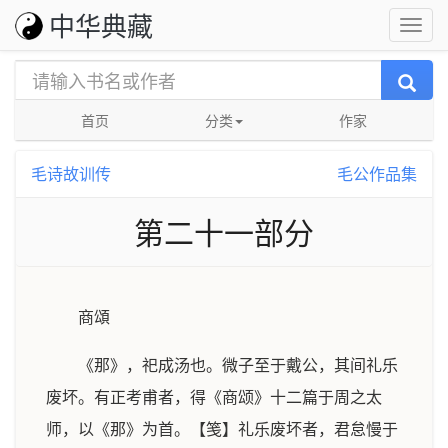
中华典藏
首页
分类
作家
毛诗故训传
毛公作品集
第二十一部分
商頌
《那》，祀成汤也。微子至于戴公，其间礼乐
废坏。有正考甫者，得《商颂》十二篇于周之太
师，以《那》为首。【笺】礼乐废坏者，君怠慢于