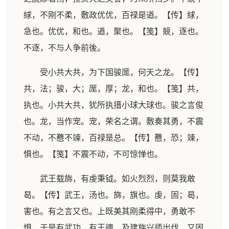
絿，不刚不柔，敷政优优，百禄是遒。【传】絿，
急也。优优，和也。遒，聚也。【笺】競，逐也。
不逐，不与人争前後。
受小共大共，为下国骏厖，何天之龙。【传】
共，法；骏，大；厖，厚；龙，和也。【笺】共，
执也。小共大共，犹所执搢小球大球也。骏之言俊
也。龙，当作宠。宠，荣名之谓。敷奏其勇，不震
不动，不戁不竦，百禄是总。【传】戁，恐；竦，
惧也。【笺】不震不动，不可惊惮也。
武王载旆，有虔秉钺。如火烈烈，则莫我敢
曷。【传】武王，汤也。旆，旗也。虔，固；曷，
害也。有之言又也。上既美其刚柔得中，勇敢不
惧，于是有武功，有王德，及建旆兴师出伐，又固