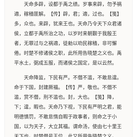
天命多辟，设都于禹之绩。岁事来辟，勿予祸
適，稼穑匪解。【传】辟，君；適，过也。【笺】
多，众也。来辟，犹来王也。天命乃令天下众君诸
侯，立都于禹所治之功，以岁时来朝觐于我殷王
者，无罪过与之祸適，徒勑以劝民稼穑，非可懈
倦。时楚不修诸侯之职，此所用告晓楚之义也。禹
平水土，弼成五服，而诸侯之国定，是以云然。
天命降监，下民有严。不僭不滥，不敢怠遑。
命于下国，封建厥福。【传】严，敬也。不僭不
滥，赏不僭，刑不滥也。封，大也。【笺】降，
下；遑，暇也。天命乃下视，下民有严明之君，能
明德慎罚，不敢怠惰自暇于政事者，则命之于小
国，以为天子，大立其福。谓命汤，使由七十里王
天下也。时楚僭号王位，此又所用告晓楚之义。