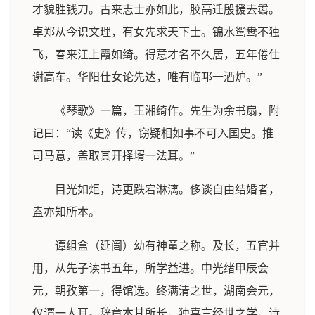
才貌胜钱刀。古来志士亦如此，胶鬲迁殷援去嚣。
卓郑从今识文理，有女先求天下士。锦水鸳鸯不独
飞，春来江上霞如绮。得意才名不久居，五年倦仕
谢高车。华阳仕女论先达，唯有临邛一酒炉。”
《琴歌》一篇，王湘绮作。先生为余书扇，附
记曰：“读《史》传，窃疑相如事不可入国史。推
司马意，盖取其开择壻一法耳。”
目光如炬，诗更跌宕淋漓。侈谈自由结婚者，
盍亦知所本。
谭组盒（延闿）幼有神童之称。及长，五官并
用，从先子读书五年，所学益进。中光绪甲辰会
元，朝孜第一，得馆选。终满清之世，湖南会元，
仅谭一人耳。辞章本其所长，独喜言经世之学，诗