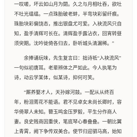
一叹嗟，坏云如山月为閟。久之与月相吐吞，欲吐
不吐光缊缊。一点珠胎破老蚌，半弯块彩留纤痕。
珠胎块彩偏饶态，推出银盘尤可爱。入袂流风只自
知，盈手清辉可长在。清辉盈手露沾衣，回宵转昼
须臾期。沈吟徙倚各归去，卧听城头清漏稀。”
余捧诵玩味，先生复言曰：拙诗祗“入袂流风”
一句似初唐耳。老辈辨体之严如此。今人执笔为
诗，动云学某体，似某诗，抑何可笑。
“厮养娶才人，天孙嫁河鼓。一配从从终百
年，粉泪蔫花不能语。君不见卓女未尚长卿时，容
华倚翠人未知。簪玉鸣金压罗毅，平生分作商人
妻。良史贱商因重侠，笔底琴心春叠叠。一朝比翼
上青霄，阙下争传双美合。使节归迎驷马高，始知