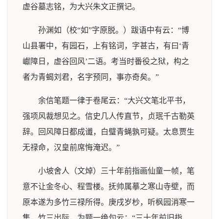
虚谷墓志铭，为大兴朱文正撰记。
孙渊如（校“如”字原脱。）跋语中有云：“博
山县署中，有园石，上有铭词，字甚古，有曰‘青
巘障日，虚谷回风’二语。考当时番役之狱，构之
者为青蝎刘君，名字预同，事亦奇矣。”
余信笔题一律于卷尾云：“大兴文笔北平书，
强项风裁想见之。信史几人传直节，贞珉千古勒英
辞。回风障日都成谶，白璧青蝇孰可疑。太息贾生
无禄命，汉皇前席悔淹迟。”
小坡舍人（文焯）三十年前指画仙童一帧，笔
意不让金冬心、程雪楼。抚帅属摹之寒山寺壁，而
原本遂为多竹三禄所得。庚戌岁杪，听枫园消寒一
集，竹三出际，为题一绝句云：“三十年前旧指