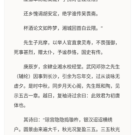
还乡愧谒胡安定，绝学谁传吴畏斋。
杯酒论文如昨梦，湘城回首白云隈。”
先生子兆摩，以举人官直隶灵寿，不畏强御，
死事甚烈，赠太仆，予谧恭恪，国史有传。
庚辰岁，余肄业湘水校经堂。武冈邓弥之先生
（辅纶）因事到长沙，引余为忘年交，过从谈咏无
虚夕。是时中秋，同步月天心阁，先生既和陶，见
示五古一章。越日，复袖诗过余曰：此效君为初唐
体也。
其诗曰：“琼宫隐隐捣璇杵，银汉迢迢横绣
户。圆景由来遍大千，秋光况复盈三五。三五秋光