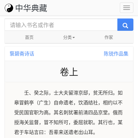
中华典藏
首页
分类
作家
袌碧斋诗话
陈锐作品集
卷上
壬、癸之际，士大夫留滞京邸，贫无所归。如
皋冒鹤亭（广生）自命遗老，饮酒结社，相约以不
受民国官职为高。其名刺犹署前清四品京堂。俄而
授海关监督，冒不知所可，委屈就职。其行也，某
君于车站言曰：吾辈来送遗老出山耳。