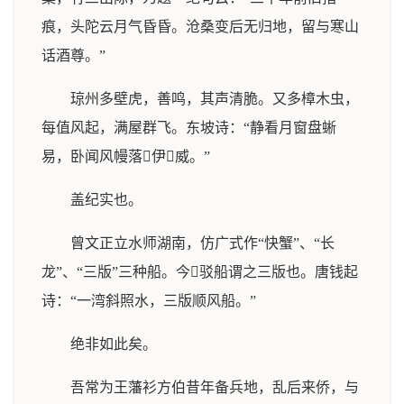
痕，头陀云月气昏昏。沧桑变后无归地，留与寒山
话酒尊。”
琼州多壁虎，善鸣，其声清脆。又多樟木虫，
每值风起，满屋群飞。东坡诗：“静看月窗盘蜥
易，卧闻风幔落伊威。”
盖纪实也。
曾文正立水师湖南，仿广式作“快蟹”、“长
龙”、“三版”三种船。今驳船谓之三版也。唐钱起
诗：“一湾斜照水，三版顺风船。”
绝非如此矣。
吾常为王藩衫方伯昔年备兵地，乱后来侨，与