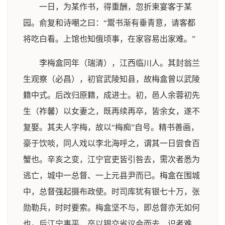
一日，为某作书，得重酬，忽折柬宴客于某
园。俞复和诗嘲之曰：“鬻书渐有垂青意，请客都
将吃白看。上馆也知俄顷事，在家容易出家难。”
李梅盒同年（瑞清），江西临川人。其封翁兰
生观察（必昌），初官武陵知县，故梅盒曾以武陵
籍中式。后改归原籍，成进士。初，邑人余蓉初先
生（祚馨）以女妻之，既再续再卒，皆余女，遂不
复娶。其夫人字梅，故以“梅痴”自号。精书善画，
豪于饮啖，同人戏以李北海呼之，谓其一日尝食百
蟹也。辛亥之变，江宁官吏皆引咎去，需次者悉为
逃亡，城中一总督、一上元县尹而已。梅盒在围城
中，总督强起摄布政使。时司库犹有银七十万，张
勋勒兵，时时要索。梅盒坚不与，即总督亦无如何
也。后江宁事平，卒以银交省议会而去，识者难