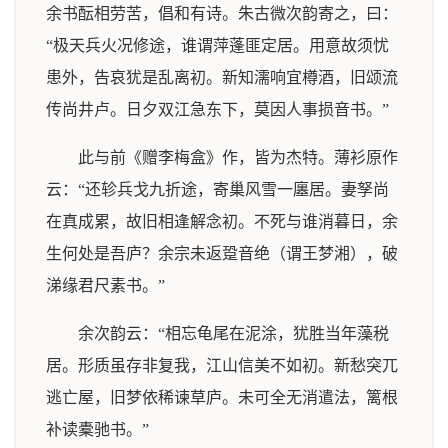
余书酝相劳苦，倡和有诗。朱古微次韵寄之，曰：
“极天兵火况修途，谁谓萍蓬匪定居。用意故须忧
患外，告哀犹是乱离初。新知濡响宜樽酒，旧颂流
传尚井卢。日夕双江急东下，莫因人事损音书。”
此与前《赠李梅盒》作，皆为杰特。薄衫原作
云：“还轸兵戈九折途，寄巢风雪一廛居。妻孥尚
在真成累，故旧相逢解念初。不死与谁消暮日，余
生何处是吾庐？余宗未返跫音绝（谓王梦湘），破
涕缘君尺素书。”
余次韵云：“相忘龟尾在泥涂，犹胜当年藻税
居。形质虽存非复我，江山信美不如初。新愁突兀
逃亡屋，旧梦依稀谏草庐。未可全无消遣法，篱根
补读橐驰书。”