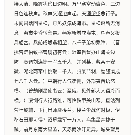
接太清，晚霞犹傍日边明。万里寒空动奇色，三边
日色连秋声。秋声又逐边声起，天涯望望悲行子。
未闻碧落回星楂，已见妖氛成海市。星楂眄断无消
息，海市尘昏转愁逼。燕塞新增戌堠屯，珲春又报
兵船塞。兵船戍堠遥相望，八千子弟初乘障。（晋
抚曾沅伯致书曹镜初有云：近奉旨督办山海关边
防，奏调刘连捷一军五千人，并列某、戴某于安
徽、湖北两军中挑取二千人，归某节制，勉强凑成
七八千人云。）中朝行人气凄恻，外部夷酋语恣
横。（曾劫刚星使书云：至俄，见外部大人语冷而
横。）凄恻行人行路难，可怜铁甲关山寒。直沽列
营壮畿辅，玉门出师鏖楼兰。楼兰尘战何时极，伊
犁石田那可得？诏募霆军一万人，乌集星奔捷于
贼。前月东南大星坠，天赤雨沙吁足异。城头望月