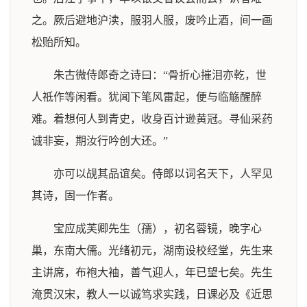
之。厥后避地沪渎，服羽人服，废吟止酒，间一画
松贻所知。
朱古微侍郎奇之诗曰：“骨折心摧泪亦乾，世
人祗作等闲看。犹闻下笔风雷起，便与临觞醒醉
难。着想何人到青史，收身百计逊黄冠。寻仙采药
诚非妄，期汝行吟创大还。”
亦可以觇其品谊矣。侍郎以词名天下，人罕见
其诗，固一作者。
宝应成芙卿先生（孺），初名蓉镜，晚字心
巢，东南大儒。光绪初元，湖南设校经堂，先生来
主讲席，布袍大袖，善气迎人，年已望七矣。先生
淹贯汉宋，教人一以诚笃求实践，日课必及《近思