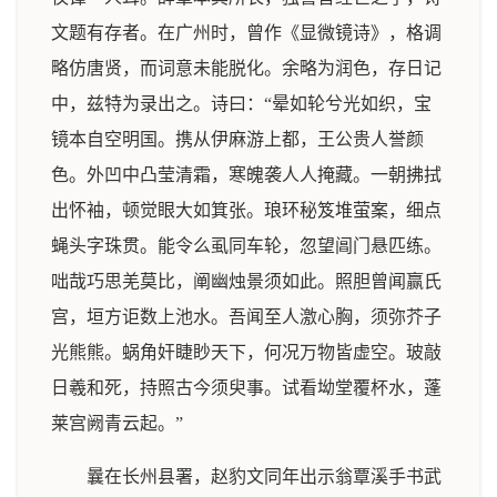
文题有存者。在广州时，曾作《显微镜诗》，格调
略仿唐贤，而词意未能脱化。余略为润色，存日记
中，兹特为录出之。诗曰：“晕如轮兮光如织，宝
镜本自空明国。携从伊麻游上都，王公贵人誉颜
色。外凹中凸莹清霜，寒魄袭人人掩藏。一朝拂拭
出怀袖，顿觉眼大如箕张。琅环秘笈堆萤案，细点
蝇头字珠贯。能令么虱同车轮，忽望阊门悬匹练。
咄哉巧思羌莫比，阐幽烛景须如此。照胆曾闻赢氏
宫，垣方讵数上池水。吾闻至人激心胸，须弥芥子
光熊熊。蜗角奸睫眇天下，何况万物皆虚空。玻敲
日羲和死，持照古今须臾事。试看坳堂覆杯水，蓬
莱宫阙青云起。”
曩在长州县署，赵豹文同年出示翁覃溪手书武