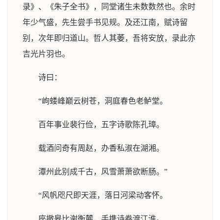
录》、《朱子全书》，同堂诸生未数数然也。余时
年少气盛，先生尝手书见规。及还江南，赋诗留
别，次年即归道山。哲人其萎，吾将安放，录此亦
吉光片羽也。
诗曰：
“岣蝼峰巅云树苍，洞庭春色老鲈堂。
百年事业裴行俭，五字诗歌陈孔璋。
载酒问奇有周赵，办香私淑在湖湘。
潭州此别成千古，风雪萧萧欲断肠。”
“风帆咫尺即天涯，落日河梁动客怀。
座撤皋比谢衡麓，手携诗卷渡江淮。