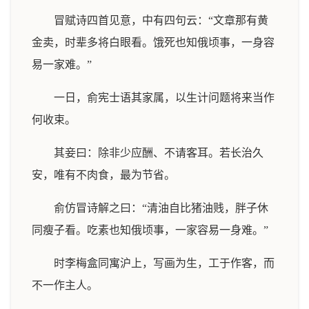
冒赋诗四首见意，中有四句云：“文章那有黄
金卖，时辈多将白眼看。饿死也知俄顷事，一身容
易一家难。”
一日，俞宪士语其家属，以生计问题将来当作
何收束。
其妾曰：除非少应酬、不请客耳。若长治久
安，唯有不肉食，最为节省。
俞仿冒诗解之曰：“清油自比猪油贱，胖子休
同瘦子看。吃素也知俄顷事，一家容易一身难。”
时李梅盒同寓沪上，写画为生，工于作客，而
不一作主人。