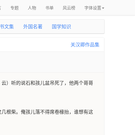
言
专题
人物
书单
风云榜
字体设置
书文集
外国名著
国学知识
关汉卿作品集
，云）听的说石和孩儿盆吊死了，他两个哥哥
坌几根柴。俺孩儿落不得席卷椽抬，谁想有这