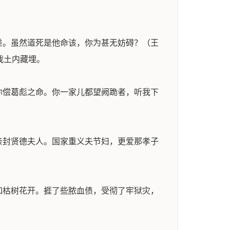
差。虽然道死是他命该，你为甚无妨碍？（王
我土内藏埋。
你偿葛彪之命。你一家儿都望阙跪者，听我下
亲封贤德夫人。国家重义夫节妇，更爱那孝子
如枯树花开。捱了些脓血债，受彻了牢狱灾，