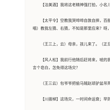
【沽美酒】我将这老精神强打拍，小名
【太平令】空教我哭啼啼自敦自摔，百
唱）教我左猜、右猜，不知是那里应来？呀
（王三上，云）母亲，孩儿来了。（正
【风人松】我前行他随后赶将来，唬的
言个皂白，怎免得这场灾？
（王三云）包爷爷把偷马贼赵顽驴盆吊
【川拨棹】这场灾，一时间命运衰；早