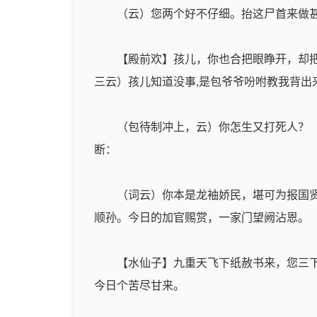
（云）您两个好不仔细。抬这尸首来做
【殿前欢】孩儿，你也合把眼睁开，却
三云）孩儿知道没事,是包爷爷吩咐教我背出
（包待制冲上，云）你怎生又打死人？
断：
（词云）你本是龙袖娇民，堪可为报国
顺孙。今日的加官赐赏，一家门望阙沾恩。
【水仙子】九重天飞下纸赦书来，您三
今日个苦尽甘来。