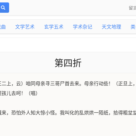
留
戏曲
文学艺术
玄学五术
学术杂记
天文地理
类
第四折
王二上，云）咱同母亲寻三哥尸首去来。母亲行动些！（正旦上
埋孩儿去呵！（唱）
城来，恐怕外人知大惊小怪。我叫化的乱烘烘一陌纸，拾得粗坌