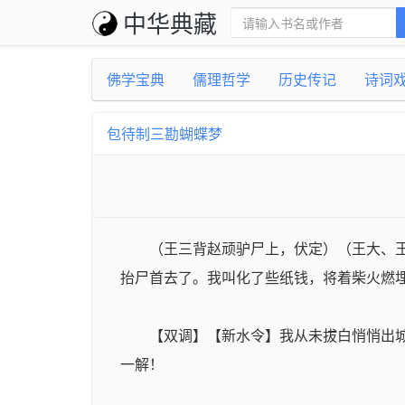
中华典藏
佛学宝典
儒理哲学
历史传记
诗词
包待制三勘蝴蝶梦
（王三背赵顽驴尸上，伏定）（王大、
抬尸首去了。我叫化了些纸钱，将着柴火燃
【双调】【新水令】我从未拔白悄悄出
一解！