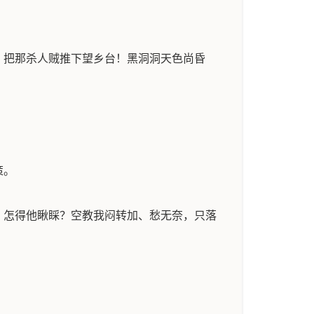
，把那杀人贼推下望乡台！黑洞洞天色尚昏
策。
、怎得他瞅睬？空教我闷转加、愁无奈，只落