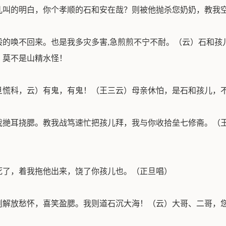
儿叫的明白，你个孝顺的石和安在哉？则被他抛杀您奶奶，教我
般的唤不回来。也是我多灾多害,急煎煎不宁不耐。（云）石和孩
，莫不是山精水怪！
旦慌科，云）有鬼，有鬼！（王三云）母亲休怕，是石和孩儿，
我撧耳挠腮。教我战笃速忙把孩儿拜，我与你收拾垒七修斋。（
死了，着我拖他出来，饶了你孩儿也。（正旦唱）
则解放愁怀，喜笑盈腮。我则道石沉大海！（云）大哥、二哥，