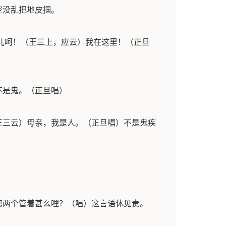
空没乱把地皮掴。
儿呵！（王三上，应云）我在这里！（正旦
不是鬼。（正旦唱）
王三云）母亲，我是人。（正旦唱）不是鬼疾
您两个管着甚么哩？（唱）这言语休见责。