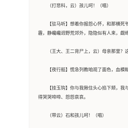
（打悲科，云）孩儿呵！（唱）
【驻马听】想着你报怨心怀，和那横死
霾，静巉巉迥野荒郊外，隐隐似有人来，觑
（王大、王二背尸上，云）母亲那里？
【夜行船】慌急列教咱观了面色，血模
【挂玉钩】你与我揪住头心掐下颏，我
得哭哭啼啼、怨怨哀哀。
（带云）石和孩儿呵！（唱）