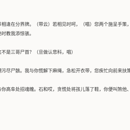
爷相逢在分界牌。（带云）若相见时呵，（唱）您两个施呈手策
绝时教我添惊骇。
这不是三哥尸首？（旦做认悲科，唱）
糊污尽尸骸。我与你慌解下麻绳，急松开衣带，您疾忙向前来扶
与你高阜处招魂魄。石和哎，贪慌处将孩儿落了鞋，你便叫煞他