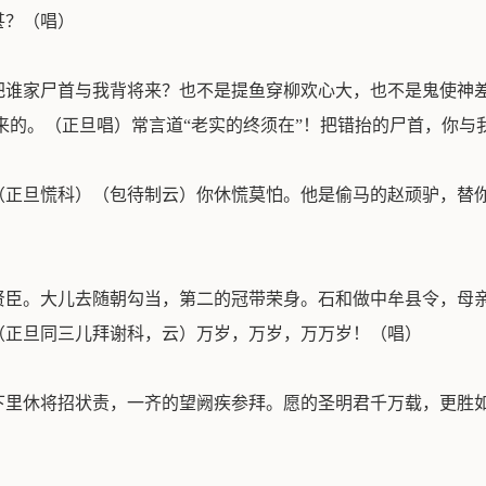
甚？（唱）
把谁家尸首与我背将来？也不是提鱼穿柳欢心大，也不是鬼使神
来的。（正旦唱）常言道“老实的终须在”！把错抬的尸首，你与
（正旦慌科）（包待制云）你休慌莫怕。他是偷马的赵顽驴，替
贤臣。大儿去随朝勾当，第二的冠带荣身。石和做中牟县令，母
（正旦同三儿拜谢科，云）万岁，万岁，万万岁！（唱）
下里休将招状责，一齐的望阙疾参拜。愿的圣明君千万载，更胜