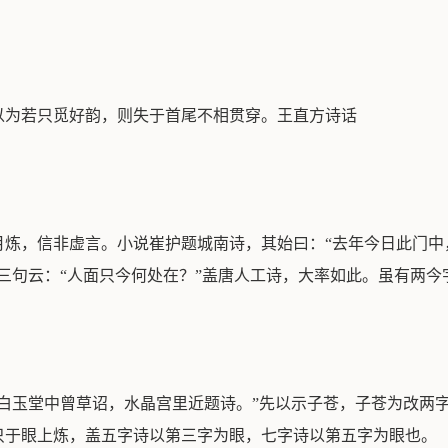
为若只觅好韵，则失于首尾不相贯穿。
王直方诗话
，信非虚言。小说崔护题城南诗，其始曰：“去年今日此门中
三句云：“人面只今何处在？”盖唐人工诗，大率如此。虽有两今
玉堂中曾草诏，水晶宫里近题诗。”先以示子苍，子苍为改两字
只于眼上炼，盖五字诗以第三字为眼，七字诗以第五字为眼也。