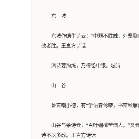
东 坡
东坡作蜗牛诗云：“中弱不胜触，外坚聊自
改者胜。
王直方诗话
清诗要淘练，乃得铅中银。
坡诗
山 谷
鲁直嘲小德，有“学语春莺啭，书窗秋雁斜
山谷与余诗云：“百叶缃桃苦恼人。”又云：“
诗不厌多改。
王直方诗话