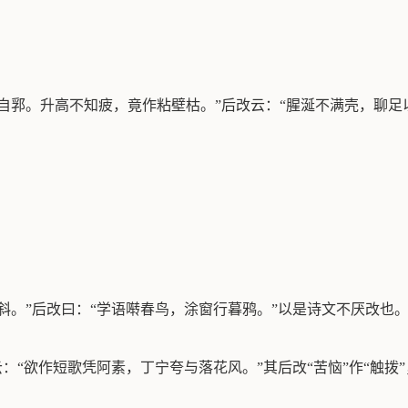
郛。升高不知疲，竟作粘壁枯。”后改云：“腥涎不满壳，聊足
。”后改曰：“学语啭春鸟，涂窗行暮鸦。”以是诗文不厌改也
欲作短歌凭阿素，丁宁夸与落花风。”其后改“苦恼”作“触拨”，改