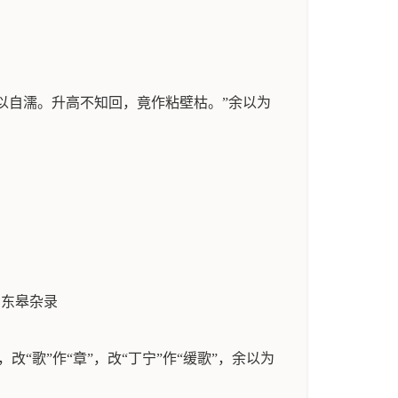
以自濡。升高不知回，竟作粘壁枯。”余以为
。
东皋杂录
“歌”作“章”，改“丁宁”作“缓歌”，余以为