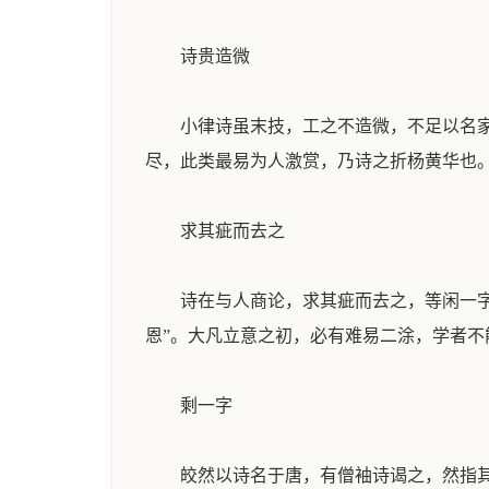
诗贵造微
小律诗虽末技，工之不造微，不足以名家。
尽，此类最易为人激赏，乃诗之折杨黄华也
求其疵而去之
诗在与人商论，求其疵而去之，等闲一字放
恩”。大凡立意之初，必有难易二涂，学者
剩一字
皎然以诗名于唐，有僧袖诗谒之，然指其御