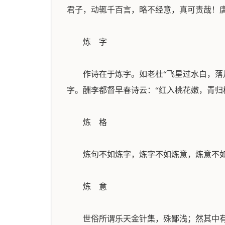
君子，动辄千百言，略不经意，真可责哉！
炼 字
作诗在于炼字。如老杜“飞星过水白，落月
字。酬李都督早春诗云：“红入桃花嫩，青归柳
炼 格
炼句不如炼字，炼字不如炼意，炼意不如
炼 意
世俗所谓乐天金针集，殊鄙浅；然其中有可