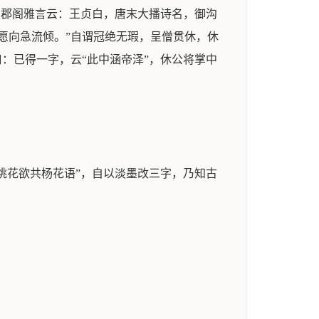
又郡阁雅言云：王贞白，唐末大播诗名，御沟
愿向急流倾。”自谓冠绝无瑕，呈僧贯休，休
：已得一字，云“此中涵帝泽”，休公将掌中
桃花欲共杨花语”，自以淡墨改三字，乃知古