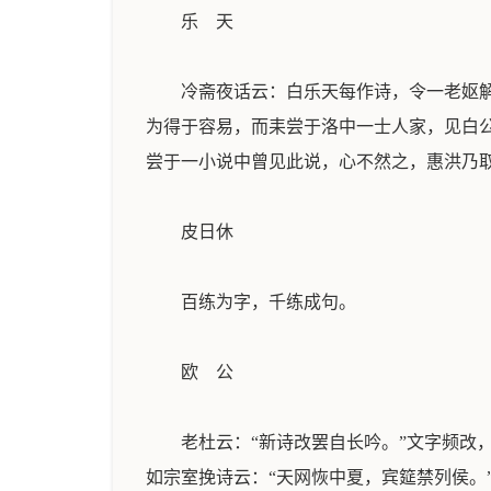
乐 天
冷斋夜话云：白乐天每作诗，令一老妪解之
为得于容易，而耒尝于洛中一士人家，见白
尝于一小说中曾见此说，心不然之，惠洪乃
皮日休
百练为字，千练成句。
欧 公
老杜云：“新诗改罢自长吟。”文字频改，
如宗室挽诗云：“天网恢中夏，宾筵禁列侯。