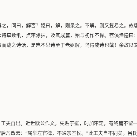
，问曰，解否？妪曰，解，则录之。不解，则又复易之。故唐
公诗草数纸，点窜涂抹，及其成篇，殆与初作不侔。苕溪渔隐曰
取而载之诗话，是岂不思诗至于老妪解，乌得成诗也哉！余故以
工夫自出。近世欧公作文，先贴于壁，时加窜定，有终篇不留一
”后乃改云：“属举左官律，不通宗室侯。”此工夫自不同矣。
吕