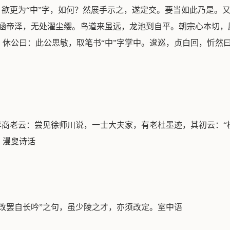
：欲更为“中”字，如何？然展手示之，遂定交。要当如此乃是。
涵帝泽，无处濯尘缨。鸟道来虽远，龙池到自平。朝宗心本切，
休公曰：此公思敏，取笔书“中”字掌中。逡巡，贞白回，忻然曰
商老云：尝见徐师川说，一士大夫家，有老杜墨迹，其初云：“
。
漫叟诗话
罢自长吟”之句，虽少陵之才，亦须改定。
室中语