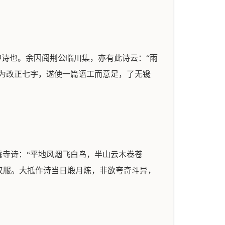
诗也。余因阅荆公临川集，亦有此诗云：“雨
为改正七字，遂使一篇语工而意足，了无镵
寺诗：“平地风烟飞白鸟，半山云木卷苍
甫叹服。大抵作诗当日煅月炼，非欲夸奇斗异，