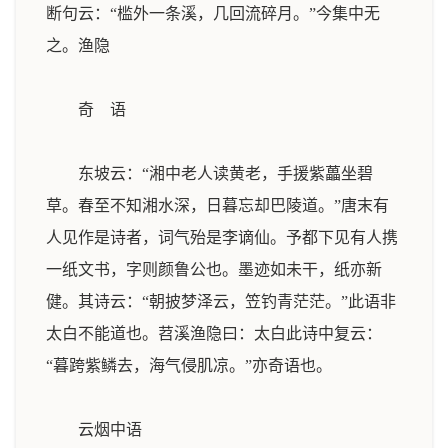
断句云：“槛外一条溪，几回流碎月。”今集中无
之。
渔隐
奇 语
东坡云：“湘中老人读黄老，手援紫藟坐碧
草。春至不知湘水深，日暮忘却巴陵道。”唐末有
人见作是诗者，词气殆是李谪仙。予都下见有人携
一纸文书，字则颜鲁公也。墨迹如未干，纸亦新
健。其诗云：“朝披梦泽云，笠钓青茫茫。”此语非
太白不能道也。苕溪渔隐曰：太白此诗中复云：
“暮跨紫鳞去，海气侵肌凉。”亦奇语也。
云烟中语