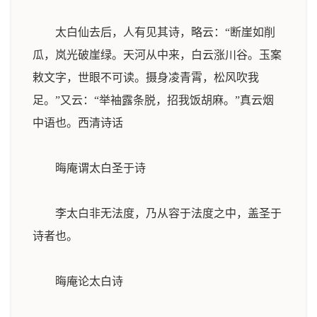
太白仙去后，人有见其诗，略云：“断崖如削
瓜，岚光破崖绿。天河从中来，白云涨川谷。玉案
敕文字，世眼不可读。摄身凌青霄，松风吹我
足。”又云：“举袖露条脱，招我饭胡麻。”真云烟
中语也。
西清诗话
晦庵谓太白圣于诗
李太白非无法度，乃从容于法度之中，盖圣于
诗者也。
晦庵论太白诗