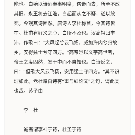
能也。白始以诗酒奉事明皇，遇谗而去，所至不改
其旧。永王将去江淮，白起而从之不疑，遂以放
死。今观其诗固然。唐诗人李杜称首，今其诗皆
在。杜甫有好义之心，白所不及也。汉高祖归丰
沛，作歌曰：“大风起兮云飞扬，威加海内兮归故
乡，安得猛士兮守四方。”高帝岂以文字高世者，
帝王之度固然，发于中而不自知也。白诗反之，
曰：“但歌大风云飞扬，安用猛士守四方。”其不识
理如此。老杜赠白诗有“重与细论文”之句，谓此类
也哉。
苏子由
李 杜
诚斋谓李神于诗，杜圣于诗