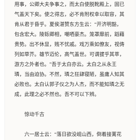
用事，公卿大夫争事之，而太白使脱靴殿上，固已
气盖天下矣。使之得志，必不肯附权幸以取容，其
肯从君于昏乎。夏侯湛赞东方生云：“开济明豁，
包含宏大。陵轹卿相，嘲哂豪杰。笼罩靡前，蹈藉
贵势。出不休显，贱不忧戚。戏万乘如僚友，视俦
列如草芥。雄节迈伦，高气盖世。可谓拔乎其萃，
游方之外者也。”吾于太白亦云。太白之从永王
璘，当由迫协。不然，璘之狂肆寝陋，虽庸人知其
必败也。太白认郭子仪之为人杰，而不能知璘之无
成，此理之必不然也。吾不可以下辨。
惊动千古
六一居士云：“落日欲没岘山西，倒着接蓠花