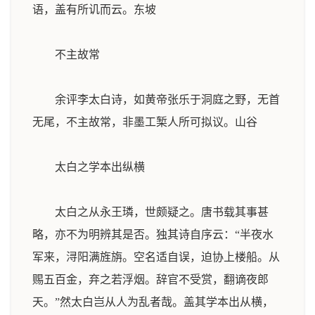
语，盖有所讥而云。
东坡
不主故常
余评李太白诗，如黄帝张乐于洞庭之野，无首
无尾，不主故常，非墨工椠人所可拟议。
山谷
太白之学本出纵横
太白之从永王璘，世颇疑之。唐书载其事甚
略，亦不为明辨其是否。独其诗自序云：“半夜水
军来，浔阳满旌旃。空名适自误，迫协上楼船。从
赐五百金，弃之若浮烟。辞官不受赏，翻谪夜郎
天。”然太白岂从人为乱者哉。盖其学本出从横，