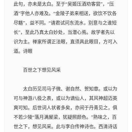
此句，亦未是太白。至于“吴姬压酒劝客尝”，“压
酒”字他人亦难及。“金陵子弟来相送，欲饮不饮各
尽觞”，益不同。“请君试问东流水，别意与之谁短
长”，至此乃真太白妙处，当潜心焉。故学者先以
识为主。禅家所谓正法眼，直须具此眼目，方可入
道。
诗眼
百世之下想见风采
太白历见司马子微、谢自然、贺知章。或以为
可与神游八极之表，或以为谪仙人，其风神超迈英
爽可知。后世词人状者多矣，亦间于丹青见之，俱
不若少陵“落月满屋梁，犹疑照颜色。”熟味之，百
世之下，想见风采。此与李白传神诗也。
西清诗话