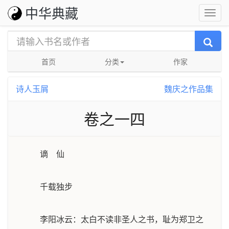
中华典藏
首页
分类
作家
诗人玉屑
魏庆之作品集
卷之一四
谪 仙
千载独步
李阳冰云：太白不读非圣人之书，耻为郑卫之