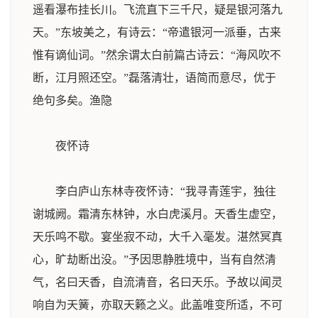
遥看瀑布挂长川。飞流直下三千尺，疑是银河落九
天。”东坡美之，有诗云：“帝遣银河一派垂，古来
惟有谪仙词。”然余谓太白前篇古诗云：“海风吹不
断，江月照还空。”磊落清壮，语简而意尽，优于
绝句多矣。
渔隐
夜怀诗
李白庐山东林寺夜怀诗：“我寻青莲宇，独往
谢城阙。霜清东林钟，水白虎溪月。天香生虚空，
天乐鸣不歇。宴坐寂不动，大千入毫发。湛然冥真
心，旷劫断出没。”予因思静胜境中，当有自然清
气，名曰天香，自流清音，名曰天乐。予故以闻灵
响自为天簧，亦取天籁之义。此盖唯变所适，不可