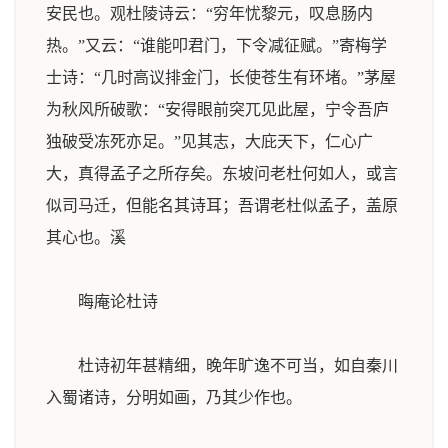
安民也。观杜陵诗云：“穷年忧黎元，叹息肠内
热。”又云：“谁能叩君门，下令减征赋。”寄梅学
士诗：“几时高议排金门，长使苍生有环堵。”茅屋
为秋风所破歌：“安得眼前突兀见此屋，宁令吾庐
独破受冻死亦足。”见其志，大庇天下，仁心广
大，真得孟子之所存矣。东坡问老杜何如人，或言
似司马迁，但能名其诗耳；吾谓老杜似孟子，盖原
其心也。
溪
晦庵论杜诗
杜诗初年甚精细，晚年旷逸不可当，如自秦川
入蜀诸诗，分明如画，乃其少作也。