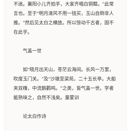
不迷。襄阳小儿齐拍手，大家齐唱白铜鞮。”此常
言也。至于“明月清风不用一钱买，玉山自倒非人
推。”然后见太白之横放。所以惊动千古者，固不
在此乎。
气盖一世
如“晓月出天山，苍茫云海间。长风一万里，
吹度玉门关。”及“沙墩至梁苑，二十五长亭。大舶
夹双橹，中流鹅鹳鸣。”之类，皆气盖一世。学者
能熟味之，自然不浅矣。
童蒙训
论太白作诗