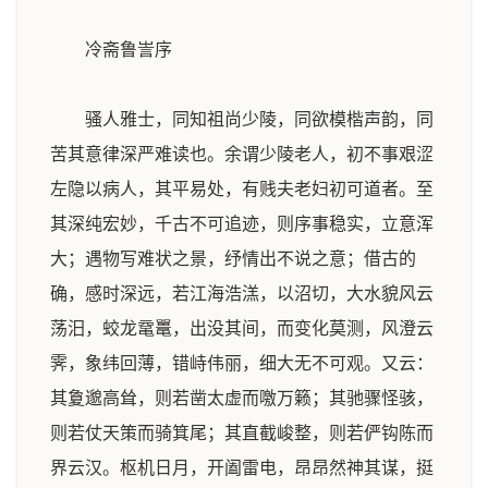
冷斋鲁訔序
骚人雅士，同知祖尚少陵，同欲模楷声韵，同
苦其意律深严难读也。余谓少陵老人，初不事艰涩
左隐以病人，其平易处，有贱夫老妇初可道者。至
其深纯宏妙，千古不可追迹，则序事稳实，立意浑
大；遇物写难状之景，纾情出不说之意；借古的
确，感时深远，若江海浩溔，
以沼切，大水貌
风云
荡汨，蛟龙鼋鼍，出没其间，而变化莫测，风澄云
霁，象纬回薄，错峙伟丽，细大无不可观。又云：
其夐邈高耸，则若凿太虚而噭万籁；其驰骤怪骇，
则若仗天策而骑箕尾；其直截峻整，则若俨钩陈而
界云汉。枢机日月，开阖雷电，昂昂然神其谋，挺