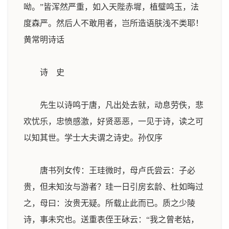
呦。”皆浑然严重，如入天陛赤墀，植璧鸣玉，法
度森严。然后人不敢用者，岂所造语肤浅不类耶！
黄常明诗话
诗 史
先生以诗鸣于唐，凡出处去就，动息劳佚，悲
欢忧乐，忠愤感激，好贤恶恶，一见于诗，读之可
以知其世。学士大夫谓之诗史。
孙仅序
唐书列女传：王珪微时，母卢氏尝云：子必
贵，但未知汝与游者？珪一日引房玄龄、杜如晦过
之，母曰：汝贵无疑。所载止此而已。质之少陵
诗，事未究也。送重表侄王砅云：“我之曾老姑，