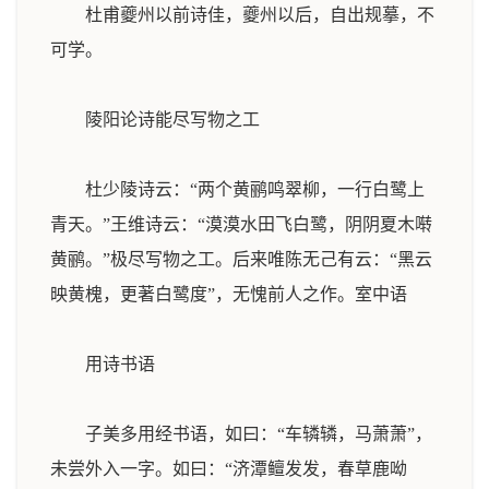
杜甫夔州以前诗佳，夔州以后，自出规摹，不
可学。
陵阳论诗能尽写物之工
杜少陵诗云：“两个黄鹂鸣翠柳，一行白鹭上
青天。”王维诗云：“漠漠水田飞白鹭，阴阴夏木啭
黄鹂。”极尽写物之工。后来唯陈无己有云：“黑云
映黄槐，更著白鹭度”，无愧前人之作。
室中语
用诗书语
子美多用经书语，如曰：“车辚辚，马萧萧”，
未尝外入一字。如曰：“济潭鳣发发，春草鹿呦