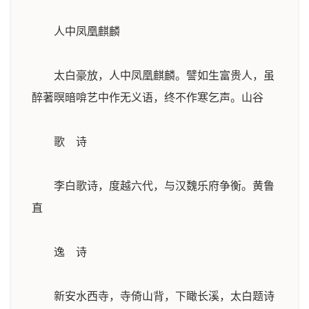
人中凤凰麒麟
太白豪放，人中凤凰麒麟。譬如生富贵人，虽
醉著暝暗啽艺中作无义语，终不作寒乞声。
山谷
歌 诗
李白歌诗，度越六代，与汉魏乐府争衡。
黄鲁
直
逸 诗
新安水西寺，寺倚山背，下瞰长溪，太白题诗