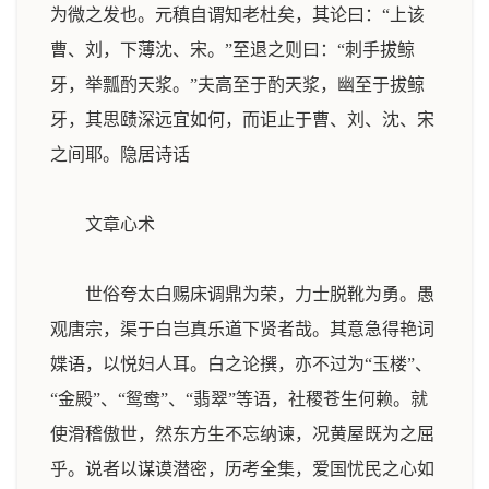
为微之发也。元稹自谓知老杜矣，其论曰：“上该
曹、刘，下薄沈、宋。”至退之则曰：“刺手拔鲸
牙，举瓢酌天浆。”夫高至于酌天浆，幽至于拔鲸
牙，其思赜深远宜如何，而讵止于曹、刘、沈、宋
之间耶。
隐居诗话
文章心术
世俗夸太白赐床调鼎为荣，力士脱靴为勇。愚
观唐宗，渠于白岂真乐道下贤者哉。其意急得艳词
媟语，以悦妇人耳。白之论撰，亦不过为“玉楼”、
“金殿”、“鸳鸯”、“翡翠”等语，社稷苍生何赖。就
使滑稽傲世，然东方生不忘纳谏，况黄屋既为之屈
乎。说者以谋谟潜密，历考全集，爱国忧民之心如