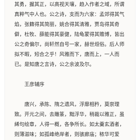
其勇，握其正，以高视天壤，趋入作者之域，所谓
真粹气中人也。公之诗，支而为六家：孟郊得其气
焰，张籍得其简丽，姚合得其清雅，贾岛得其奇
僻，杜牧、薛能得其豪健，陆龟蒙得其赡博，皆出
公之奇偏尔，尚轩然自号一家，赫世烜俗。后人师
拟不暇，矧合之乎！风雅而下，唐而上，一人而
已。是知唐之言诗，公之余波及尔。
王彦辅序
唐兴，承陈、隋之遗风，浮靡相矜，莫崇理
致。开元之间，去雕篆，黜浮华，稍裁以雅正，虽
絺句绘章，人得一概，各争所长。如太羹玄酒者，
则薄滋味；如孤峰绝岸者，则骇廊庙；秾华可爱