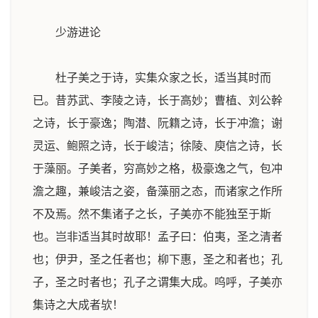
少游进论
杜子美之于诗，实集众家之长，适当其时而
已。昔苏武、李陵之诗，长于高妙；曹植、刘公幹
之诗，长于豪逸；陶潜、阮籍之诗，长于冲澹；谢
灵运、鲍照之诗，长于峻洁；徐陵、庾信之诗，长
于藻丽。子美者，穷高妙之格，极豪逸之气，包冲
澹之趣，兼峻洁之姿，备藻丽之态，而诸家之作所
不及焉。然不集诸子之长，子美亦不能独至于斯
也。岂非适当其时故耶！孟子曰：伯夷，圣之清者
也；伊尹，圣之任者也；柳下惠，圣之和者也；孔
子，圣之时者也；孔子之谓集大成。呜呼，子美亦
集诗之大成者欤！