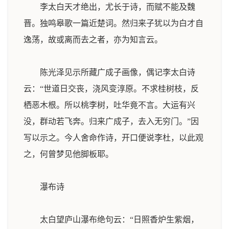
李太白天才绝出，尤长于诗，而赋不能及魏
晋。独鸣皋歌一篇近楚词。然归来子犹以为白才自
逸荡，故或离而去之者，亦为知言云。
陈光泽见示所藏广成子画像，偶记李太白诗
云：“世道日交丧，浇风变淳原。不求桂树枝，反
栖恶木根。所以桃李树，吐华竟不言。大运有兴
没，群动若飞奔。归来广成子，去入无穷门。”因
写以示之。今人舍命作诗，开口便说李杜，以此观
之，何曾梦见他脚板耶。
瀑布诗
太白望庐山瀑布绝句云：“日照香炉生紫烟，