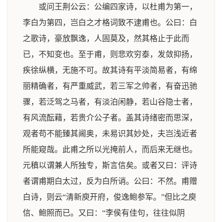
或问王荆公云：公编四家诗，以杜甫为第一，
李白为第四，岂白之才格词致不逮甫也。公曰：白
之歌诗，豪放飘逸，人固莫及，然其格止于此而
已，不知变也。至于甫，则悲欢穷泰，发敛抑扬，
疾徐纵横，无施不可。故其诗有平淡简易者，有绵
丽精确者，有严重威武，若三军之帅者，有奋迅驰
骤，若泛驾之马者，有淡泊闲静，若山谷隐士者，
有风流酝藉，若贵介公子者。盖其诗绪密而思深，
观者苟不能臻其阃奥，未易识其妙处，夫岂浅近者
所能窥哉。此甫之所以光掩前人，而后来无继也。
元稹以谓兼人所独专，斯言信矣。或者又曰：评诗
者谓甫期白太过，反为白所诮。公曰：不然。甫赠
白诗，则云“清新庾开府，俊逸鲍参军。”但比之庾
信、鲍照而已。又曰：“李侯有佳句，往往似阴