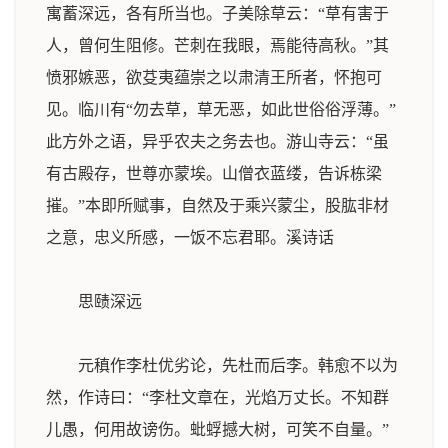
寓蓄深远，各有所当也。子美除草云：“草有害于
人，曾何生阻修。芒刺在我眼，焉能待高秋。”其
愤邪嫉恶，欲芟夷蕴崇之以肃清王所者，怀抱可
见。临川有“勿去草，草无恶，如此世俗俗浮薄。”
此方外之语，异乎农夫之务去也。游山寺云：“虽
有古殿存，世尊亦蒙埃。山僧衣蓝缕，告诉栋梁
摧。”本即所赋事，自然及于乘兴蒙尘，股肱非材
之意，忠义所感，一饭不忘君耶。
溪诗话
思赜深远
元稹作李杜优劣论，先杜而后李。韩愈不以为
然，作诗曰：“李杜文章在，光焰万丈长。不知群
儿愚，何用故谤伤。蚍蜉撼大树，可笑不自量。”