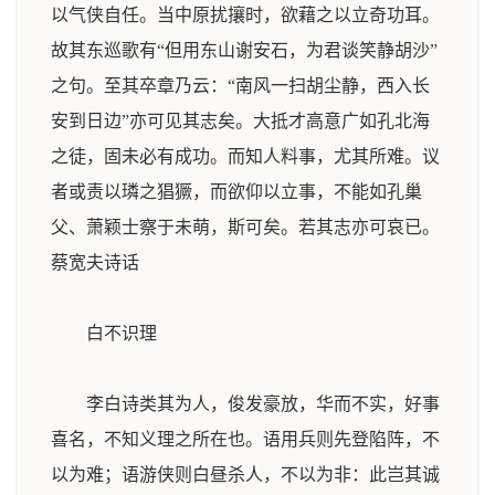
以气侠自任。当中原扰攘时，欲藉之以立奇功耳。
故其东巡歌有“但用东山谢安石，为君谈笑静胡沙”
之句。至其卒章乃云：“南风一扫胡尘静，西入长
安到日边”亦可见其志矣。大抵才高意广如孔北海
之徒，固未必有成功。而知人料事，尤其所难。议
者或责以璘之猖獗，而欲仰以立事，不能如孔巢
父、萧颖士察于未萌，斯可矣。若其志亦可哀已。
蔡宽夫诗话
白不识理
李白诗类其为人，俊发豪放，华而不实，好事
喜名，不知义理之所在也。语用兵则先登陷阵，不
以为难；语游侠则白昼杀人，不以为非：此岂其诚