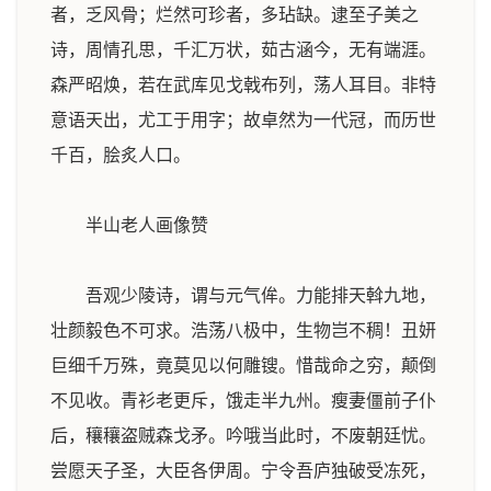
者，乏风骨；烂然可珍者，多玷缺。逮至子美之
诗，周情孔思，千汇万状，茹古涵今，无有端涯。
森严昭焕，若在武库见戈戟布列，荡人耳目。非特
意语天出，尤工于用字；故卓然为一代冠，而历世
千百，脍炙人口。
半山老人画像赞
吾观少陵诗，谓与元气侔。力能排天斡九地，
壮颜毅色不可求。浩荡八极中，生物岂不稠！丑妍
巨细千万殊，竟莫见以何雕锼。惜哉命之穷，颠倒
不见收。青衫老更斥，饿走半九州。瘦妻僵前子仆
后，穰穰盗贼森戈矛。吟哦当此时，不废朝廷忧。
尝愿天子圣，大臣各伊周。宁令吾庐独破受冻死，