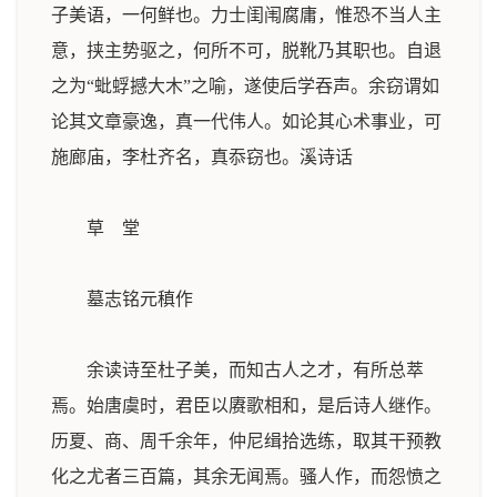
子美语，一何鲜也。力士闺闱腐庸，惟恐不当人主
意，挟主势驱之，何所不可，脱靴乃其职也。自退
之为“蚍蜉撼大木”之喻，遂使后学吞声。余窃谓如
论其文章豪逸，真一代伟人。如论其心术事业，可
施廊庙，李杜齐名，真忝窃也。
溪诗话
草 堂
墓志铭
元稹作
余读诗至杜子美，而知古人之才，有所总萃
焉。始唐虞时，君臣以赓歌相和，是后诗人继作。
历夏、商、周千余年，仲尼缉拾选练，取其干预教
化之尤者三百篇，其余无闻焉。骚人作，而怨愤之