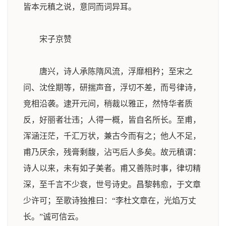
皆本元稹之说，意同而词异耳。
宋子京赞
唐兴，诗人承陈隋风流，浮靡相矜；至宋之
问、沈佺期等，研揣声音，浮切不差，而号律诗，
竞相沿袭。逮开元间，稍裁以雅正，然恃华者质
反，好丽者壮违；人得一概，皆自名所长。至甫，
浑涵汪茫，千汇万状，兼古今而有之；他人不足，
甫乃厌余，残膏剩馥，沾丐后人多矣。故元稹谓：
诗人以来，未有如子美者。甫又善陈时事，律切精
深，至千言不少衰，世号诗史。昌黎韩愈，于文章
少许可；至歌诗独推曰：“李杜文章在，光焰万丈
长。”诚可信云。