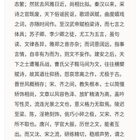
态繁；然犹去风雅日近，尚相比拟。秦汉以来，采
诗之官既废，天下俗谣民讴，歌颂讽赋，曲度嬉戏
之词，亦随时间作。至汉武帝赋柏梁诗，而七言之
体具；苏子卿、李少卿之徒，尤工为五言，虽句
读、文律各异，雅郑之音亦杂；而词意阔远，指事
言情，自非有为而为，则文不妄作。建安之后，天
下之士遭罹兵战，曹氏父子鞍马间为文，往往横槊
赋诗，故其遒壮抑扬，怨哀悲离之作，尤极于古。
晋世风概稍存；宋、齐之间，教失根本，士以简慢
矫饰相尚，文章以风容色泽、放旷精清为高，盖吟
写性灵，流连光景之文也，意义格力无取焉。陵迟
至梁、陈，淫艳刻饰，佻巧小碎之极，又宋、齐之
所不取也。唐兴，学官大振，历世之文，能者互
出。而又沈、宋之流，研练精切，稳顺声势，谓之