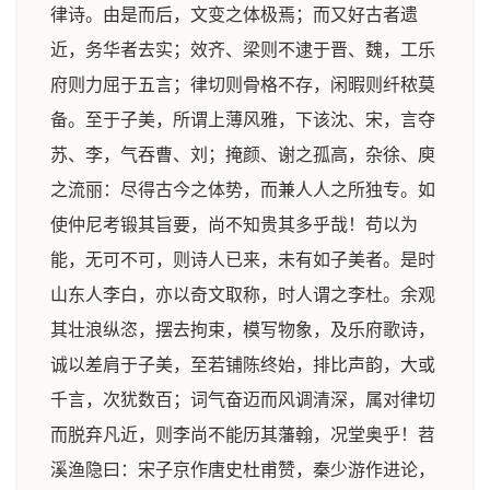
律诗。由是而后，文变之体极焉；而又好古者遗
近，务华者去实；效齐、梁则不逮于晋、魏，工乐
府则力屈于五言；律切则骨格不存，闲暇则纤秾莫
备。至于子美，所谓上薄风雅，下该沈、宋，言夺
苏、李，气吞曹、刘；掩颜、谢之孤高，杂徐、庾
之流丽：尽得古今之体势，而兼人人之所独专。如
使仲尼考锻其旨要，尚不知贵其多乎哉！苟以为
能，无可不可，则诗人已来，未有如子美者。是时
山东人李白，亦以奇文取称，时人谓之李杜。余观
其壮浪纵恣，摆去拘束，模写物象，及乐府歌诗，
诚以差肩于子美，至若铺陈终始，排比声韵，大或
千言，次犹数百；词气奋迈而风调清深，属对律切
而脱弃凡近，则李尚不能历其藩翰，况堂奥乎！苕
溪渔隐曰：宋子京作唐史杜甫赞，秦少游作进论，