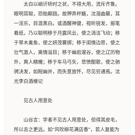
太白以峭讦矫时之状，不得大用，流斥齐鲁。
眼明耳聪，恐贻颠踣。故狎弄杯觞，沈溺曲蘖，耳
一淫乐，目混黑白。或酒醒神健，视听锐发，振笔
着纸，乃以聪明移于月露风云，使之涓洁飞动；移
于草木禽鱼，使之妍茂褰掷；移于闺情边思，使之
壮气激人，离情溢目；移于幽岩邃谷，使之辽历物
外，爽人精魄；移于车马弓矢，悲愤酣歌，使之驰
骋决发，如睨幽并，而失意放怀，尽见穷通焉。
沈
光李白酒楼记
见古人用意处
山谷言：学者不见古人用意处，但得其皮毛，
所以去之更远。如“风吹柳花满店香”，若人复能为