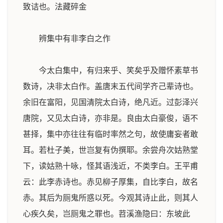
致诘也。
法藏碎金
辨集中有非李白之作
今太白集中，有归来乎、笑矣乎及赠怀素草书
数诗，决非太白作。盖唐末五代间学齐己辈诗也。
余旧在富阳，见国清院太白诗，绝凡近。过彭泽兴
唐院，又见太白诗，亦非是。良由太白豪俊，语不
甚择，集中亦往往有临时率然之句，故使庸妄者敢
耳。若杜子美，世岂复有伪撰耶。余尝舟次姑熟堂
下，读姑熟十咏，怪其语浅近，不类李白。王平甫
云：此李赤诗也。赤见柳子厚集，自比李白，故名
赤。其后为厕鬼所惑以死。今观其诗止此，则其人
心疾久矣，岂厕鬼之罪也。苕溪渔隐曰：东坡此