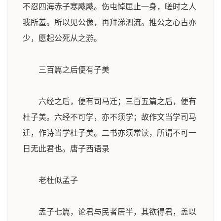
不忍四海赤子寒飕飕。伤屯悼屈止一身，嗟时之人
我所羞。所以见公像，再拜涕泗流。推公之心古亦
少，愿起公死从之游。
三百篇之后便有子美
六经之后，便有司马迁；三百五篇之后，便有
杜子美。六经不可学，亦不须学；故作文当学司马
迁，作诗当学杜子美。二书亦须常读，所谓不可一
日无此君也。
唐子西语录
老杜似孟子
孟子七篇，论君与民者居半，其欲得君，盖以