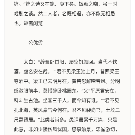
铿。”铿之诗又在鲍、庾下矣。饭颗之嘲，虽一时
戏剧之谈。然二人者，名既相逼，亦不能无相忌
也。
遯斋闲览
二公优劣
太白：“辞粟卧首阳，屡空饥颜回。当代不饮
酒，虚名安在哉。”“君不见梁王池上月，昔照梁王
尊酒中。梁王已去明月在，黄鹤怨解啼春风。分明
感激眼前事，莫惜醉卧桃园东。”又“平原君安在，
科斗生古池。坐客三千人，而今知有谁。”“君不见
孔北海，英风豪气今何在。君不见裴尚书，土坟三
尺蒿藜居。”此类者尚多。愚谓虽累千万篇，只是
此意，非如少陵伤风忧国，感事触景，忠诚激切，