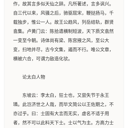
作，故其言多似天仙之辞。凡所著述，言多讽兴。
自三代以来，风骚之后，驰驱屈宋，鞭挞扬马，千
载独步，惟公一人。故王公趋风，列岳结轨，群贤
翕集。卢黄门云：陈拾遗横制短波，天下质文翕然
一变至今朝。诗体尚有梁、陈宫掖之风，至公大
变，扫地并尽，古今文集，遏而不行。唯公文章，
横被六合，可谓力敌造化欤。
论太白人物
东坡云：李太白，狂士也，又尝失节于永王
璘。此岂济世之人哉，而毕文简公以王佐期之，不
亦过乎。曰：士固有大言而无实，虚名不适于用
者，然不可以此料天下士。士以气为主。方高力士