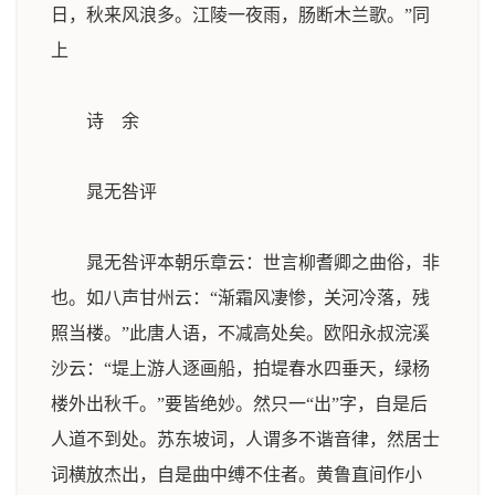
日，秋来风浪多。江陵一夜雨，肠断木兰歌。”
同
上
诗 余
晁无咎评
晁无咎评本朝乐章云：世言柳耆卿之曲俗，非
也。如八声甘州云：“渐霜风凄惨，关河冷落，残
照当楼。”此唐人语，不减高处矣。欧阳永叔浣溪
沙云：“堤上游人逐画船，拍堤春水四垂天，绿杨
楼外出秋千。”要皆绝妙。然只一“出”字，自是后
人道不到处。苏东坡词，人谓多不谐音律，然居士
词横放杰出，自是曲中缚不住者。黄鲁直间作小