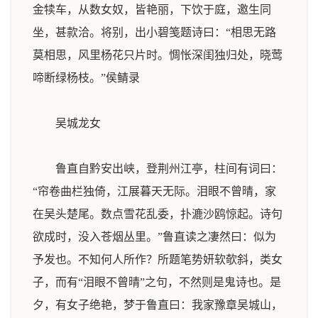
金犊车，从数女奴，皆艳丽，下饮于庭，邀生同
坐，甚款洽。将别，出小碧笺题诗曰：“相思无路
莫相思，风里杨花只片时。惆怅深闺独归处，晓莺
啼断绿杨枝。”
侯鲭录
吴城龙女
鲁直自黔安出峡，登荆州江亭，柱间有词曰：
“帘卷曲栏独倚，江展暮天无际。泪眼不曾晴，家
在吴头楚尾。数点雪花乱委，扑漉沙鸥惊起。诗句
欲成时，没入苍烟丛里。”鲁直读之凄然曰：似为
予发也。不知何人所作？所题笔势妍软欹斜，类女
子，而有“泪眼不曾晴”之句，不然则是鬼诗也。是
夕，有女子绝艳，梦于鲁直曰：我家豫章吴城山，