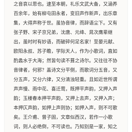
之音哀以思也。逮至本朝，礼乐文武大备，又涵养
百余年，始有柳屯田永者，变旧声作新声，出乐章
集，大得声称于世。虽协音律，而辞语尘下。又有
张子野、宋子京兄弟，沈唐、元绛、晁次膺辈继
出，虽时时有妙语，而破碎何足名家！至晏元献、
欧阳永叔、苏子瞻，学际天人，作为小歌词，直如
酌蠡水于大海；然皆句读不葺之诗尔。又往往不协
音律者，何邪？盖诗文分平侧，而歌词分五音，又
分五声，又分六律，又分清浊轻重。且如近世所谓
声声慢、雨中花、喜迁莺，既押平声韵，又押入声
韵；玉楼春本押平声韵，又押上去声，又押入声；
本押仄声韵，如押上声则协；如押入声，则不可歌
矣。王介甫、曾子固，文章似西汉，若作一小歌
词，则人必绝倒，不可读也。乃知别是一家，知之