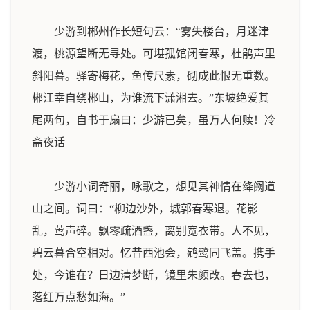
少游到郴州作长短句云：“雾失楼台，月迷津
渡，桃源望断无寻处。可堪孤馆闭春寒，杜鹃声里
斜阳暮。驿寄梅花，鱼传尺素，砌成此恨无重数。
郴江幸自绕郴山，为谁流下潇湘去。”东坡绝爱其
尾两句，自书于扇曰：少游已矣，虽万人何赎！
冷
斋夜话
少游小词奇丽，咏歌之，想见其神情在绛阙道
山之间。词曰：“柳边沙外，城郭春寒退。花影
乱，莺声碎。飘零疏酒盏，离别宽衣带。人不见，
碧云暮合空相对。忆昔西池会，鹓鹭同飞盖。携手
处，今谁在？日边清梦断，镜里朱颜改。春去也，
落红万点愁如海。”