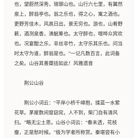
也，望蔚然深秀，琅琊山也。山行六七里，有翼然
泉上，醉翁亭也。翁之乐也，得之心，寓之酒也。
更野芳佳木，风高日出，景无穷也。游也，山肴野
蔌，酒冽泉香，沸觥筹也。太守醉也，喧哗众宾欢
也。况宴酣之乐，非丝非竹，太守乐其乐也。问当
时太守为谁，醉翁是也。”一记凡数百言，此词备
之矣。山谷其善檃括如此！
风雅遗音
荆公山谷
荆公小词云：“平岸小桥千嶂抱，揉蓝一水萦
花草。茅屋数间窗窈窕，人不到，柴门自有清风
扫。”略无尘土思。山谷小词云：“春未透，花枝
瘦，正是愁时候。”极为学者所称赏。秦堪尝有小