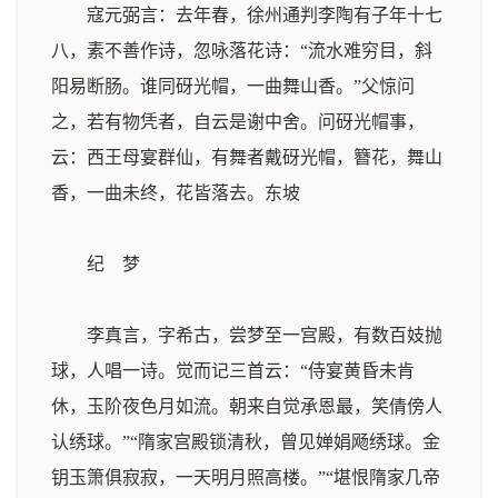
寇元弼言：去年春，徐州通判李陶有子年十七
八，素不善作诗，忽咏落花诗：“流水难穷目，斜
阳易断肠。谁同砑光帽，一曲舞山香。”父惊问
之，若有物凭者，自云是谢中舍。问砑光帽事，
云：西王母宴群仙，有舞者戴砑光帽，簪花，舞山
香，一曲未终，花皆落去。
东坡
纪 梦
李真言，字希古，尝梦至一宫殿，有数百妓抛
球，人唱一诗。觉而记三首云：“侍宴黄昏未肯
休，玉阶夜色月如流。朝来自觉承恩最，笑倩傍人
认绣球。”“隋家宫殿锁清秋，曾见婵娟飏绣球。金
钥玉箫俱寂寂，一天明月照高楼。”“堪恨隋家几帝