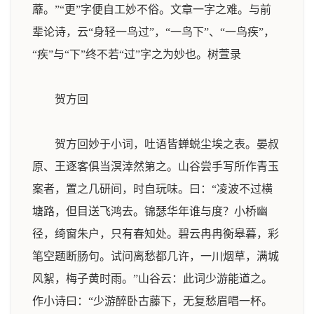
蘼。”“更”字便自工妙不俗。文章一字之难。与前
辈论诗，云“身轻一鸟过”，“一鸟下”、“一鸟疾”，
“疾”与“下”终不若“过”字之为妙也。
树萱录
贺方回
贺方回妙于小词，吐语皆蝉蜕尘埃之表。晏叔
原、王逐客俱当溟涬然第之。山谷尝手写所作青玉
案者，置之几研间，时自玩味。曰：“凌波不过横
塘路，但目送飞鸿去。锦瑟华年谁与度？小桥幽
径，绮窗朱户，只有春知处。碧云冉冉衡皋暮，彩
笔空题断肠句。试问离愁都几许，一川烟草，满城
风絮，梅子黄时雨。”山谷云：此词少游能道之。
作小诗曰：“少游醉卧古藤下，无复愁眉唱一杯。