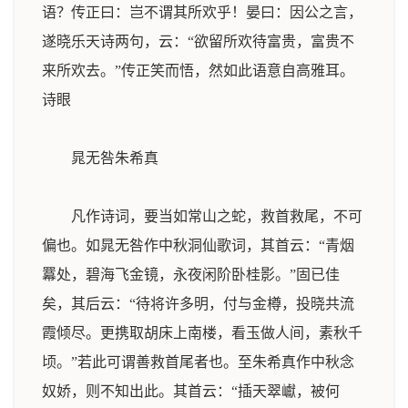
语？传正曰：岂不谓其所欢乎！晏曰：因公之言，
遂晓乐天诗两句，云：“欲留所欢待富贵，富贵不
来所欢去。”传正笑而悟，然如此语意自高雅耳。
诗眼
晁无咎朱希真
凡作诗词，要当如常山之蛇，救首救尾，不可
偏也。如晁无咎作中秋洞仙歌词，其首云：“青烟
羃处，碧海飞金镜，永夜闲阶卧桂影。”固已佳
矣，其后云：“待将许多明，付与金樽，投晓共流
霞倾尽。更携取胡床上南楼，看玉做人间，素秋千
顷。”若此可谓善救首尾者也。至朱希真作中秋念
奴娇，则不知出此。其首云：“插天翠巘，被何