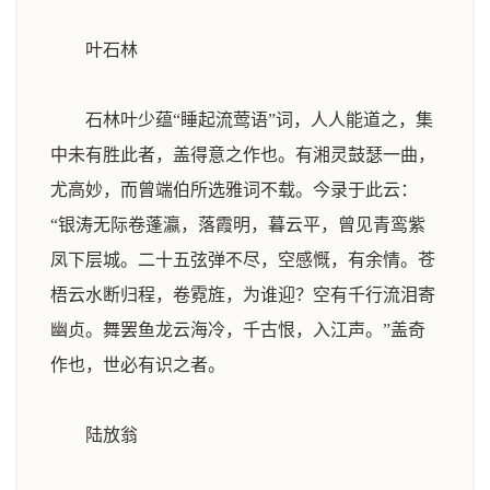
叶石林
石林叶少蕴“睡起流莺语”词，人人能道之，集
中未有胜此者，盖得意之作也。有湘灵鼓瑟一曲，
尤高妙，而曾端伯所选雅词不载。今录于此云：
“银涛无际卷蓬瀛，落霞明，暮云平，曾见青鸾紫
凤下层城。二十五弦弹不尽，空感慨，有余情。苍
梧云水断归程，卷霓旌，为谁迎？空有千行流泪寄
幽贞。舞罢鱼龙云海冷，千古恨，入江声。”盖奇
作也，世必有识之者。
陆放翁