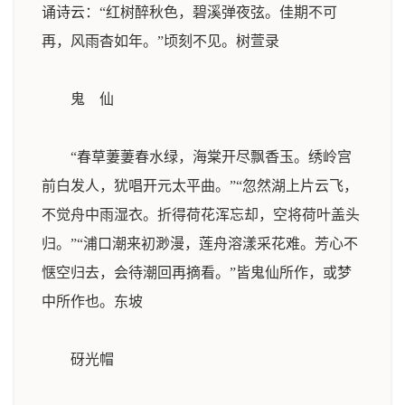
诵诗云：“红树醉秋色，碧溪弹夜弦。佳期不可
再，风雨杳如年。”顷刻不见。
树萱录
鬼 仙
“春草萋萋春水绿，海棠开尽飘香玉。绣岭宫
前白发人，犹唱开元太平曲。”“忽然湖上片云飞，
不觉舟中雨湿衣。折得荷花浑忘却，空将荷叶盖头
归。”“浦口潮来初渺漫，莲舟溶漾采花难。芳心不
惬空归去，会待潮回再摘看。”皆鬼仙所作，或梦
中所作也。
东坡
砑光帽