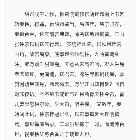
绍兴戊午之秋，枢密院编修官胡铨邦衡上书乞
斩秦桧，得罪，责昭州监当。后四年，慈宁归养，
秦讽台臣，论其前言弗效，除名送新州编管。三山
张仲宗以词送其行云：“梦绕神州路，怅秋风连营
画角，故宫离黍。底事昆仑倾砥柱，九陌黄流乱
注。聚万落千村狐兔。天意从来高难问，况人生易
老悲如许。更南浦，送君去。凉生岸柳销残暑，耿
斜河疏星淡月，断云微度。万里江山知何处？回首
对床夜语。雁不到书成谁与？目断青天怀今古，肯
儿曹恩怨相尔汝。举大白，唱金缕。”又数年，秦
始闻此词，仲宗挂冠已久，以它事追赴大理削籍
焉。事见挥麈后录。二公虽见抑于一时，而流芳百
世，视秦桧犹苏合香之于蜣螂丸也。