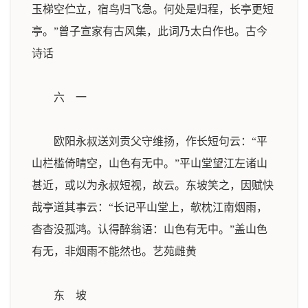
玉梯空伫立，宿鸟归飞急。何处是归程，长亭更短
亭。”曾子宣家有古风集，此词乃太白作也。
古今
诗话
六 一
欧阳永叔送刘贡父守维扬，作长短句云：“平
山栏槛倚晴空，山色有无中。”平山堂望江左诸山
甚近，或以为永叔短视，故云。东坡笑之，因赋快
哉亭道其事云：“长记平山堂上，欹枕江南烟雨，
杳杳没孤鸿。认得醉翁语：山色有无中。”盖山色
有无，非烟雨不能然也。
艺苑雌黄
东 坡