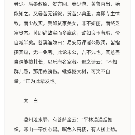
者少。后晏叔原、贺方回、秦少游、黄鲁直出，始
能知之。又晏苦无铺叙，贺苦少典重，秦即专主情
致，而少故实。譬如贫家美女，非不妍丽，而终乏
富贵态。黄即尚故实而多疵病，譬如良玉有瑕，价
自减半矣。苕溪渔隐曰：易安历评诸公歌词，皆指
擿其短，无一免者。此论未公，吾不凭也。其意盖
自谓能擅其长，以乐府名家者。退之诗云：“不知
群儿愚，那用故谤伤。蚍蜉撼大树，可笑不自
量。”正为此辈发也。
太 白
鼎州沧水驿，有菩萨蛮云：“平林漠漠烟如
织，寒山一带伤心碧。暝色入高楼，有人楼上愁。