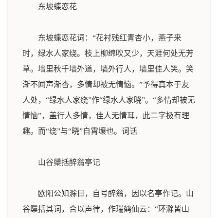
东坡蝶恋花
东坡蝶恋花词：“花衬残红青杏小，燕子来
时，绿水人家绕。枝上柳绵吹又少，天涯何处无芳
草。墙里秋千墙外道，墙外行人，墙里佳人笑。笑
渐不闻声渐杳，多情却被无情恼。”予得真本于友
人处，“绿水人家绕”作“绿水人家晓”。“多情却被无
情恼”，盖行人多情，佳人无情耳，此二字极有理
趣。而“绕”与“晓”自霄壤也。
词话
山谷檃括醉翁亭记
欧阳公知滁日，自号醉翁，因以名亭作记。山
谷檃括其词，合以声律，作瑞鹤仙云：“环滁皆山