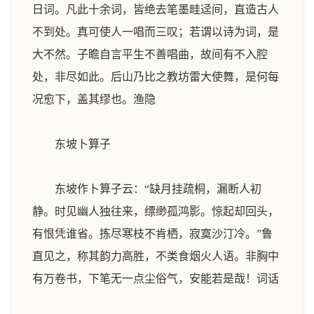
日词。凡此十余词，皆绝去笔墨畦迳间，直造古人
不到处。真可使人一唱而三叹；若谓以诗为词，是
大不然。子瞻自言平生不善唱曲，故间有不入腔
处，非尽如此。后山乃比之教坊雷大使舞，是何每
况愈下，盖其缪也。
渔隐
东坡卜算子
东坡作卜算子云：“缺月挂疏桐，漏断人初
静。时见幽人独往来，缥缈孤鸿影。惊起却回头，
有恨凭谁省。拣尽寒枝不肯栖，寂寞沙汀冷。”鲁
直见之，称其韵力高胜，不类食烟火人语。非胸中
有万卷书，下笔无一点尘俗气，安能若是哉！
词话