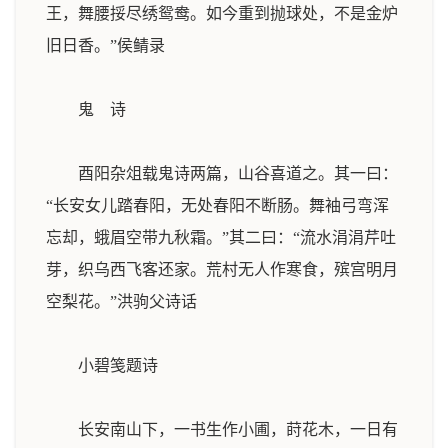
王，舞腰挼尽绣鸳鸯。如今重到抛球处，不是金炉
旧日香。”
侯鲭录
鬼 诗
酉阳杂俎载鬼诗两篇，山谷喜道之。其一曰：
“长安女儿踏春阳，无处春阳不断肠。舞袖弓弯浑
忘却，蛾眉空带九秋霜。”其二曰：“流水涓涓芹吐
芽，织乌西飞客还家。荒村无人作寒食，殡宫明月
空梨花。”
洪驹父诗话
小碧笺题诗
长安南山下，一书生作小圃，莳花木，一日有