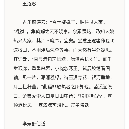
王逐客
古乐府诗云：“今世褦襶子，触热过人家。”
“褦襶”，集韵解之云不晓事。余素畏热，乃知人触
热来人家，其谓不晓事，宜矣。尝爱王逐客作夏词
送将归，不用浮瓜沈李等事，而天然有尘外凉思。
其词云：“百尺清泉声陆续，潇洒碧梧翠竹。面千
步迥廊，重重帘幕，小枕欹寒玉。试展鲛绡看画
轴，见一片，潇湘凝绿。待玉漏穿花，银河垂地，
月上栏杆曲。”此语非触热者之所知也。苕溪渔隐
曰：余尝爱李太白夏日山中诗：“脱巾挂石壁，露
顶洒松风。”其清凉可想也。
漫叟诗话
李景舒信道