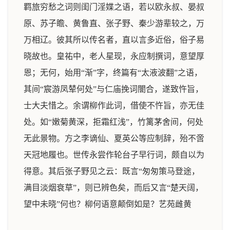
羁旅穷愁之词则闺门淫媟之语，若以欧永叔、晏叔
原、苏子瞻、黄鲁直、张子野、秦少游辈较之，万
万相辽。彼其所以传名者，直以言多近俗，俗子易
晓故也。皇祐中，老人星现，永应制撰词，意望厚
恩；无何，始用“渐”字，终篇有“太液波翻”之语，
其间“宸游凤辇何处”与仁庙挽词闇合，遂致忤旨，
士大夫惜之。余谓柳作此词，借使不忤旨，亦无佳
处。如“嫩菊黄深，拒霜红浅”，竹篱茅舍间，何处
无此景物。方之李谪仙、夏英公等应制辞，殆不啻
天冠地履也。世传永尝作轮台子早行词，颇自以为
得意。其后张子野见之云：既言“匆匆策马登途，
满目淡烟衰草”，则已辨色矣，而后又言“楚天阔，
望中未晓”何也？柳何语意颠倒如是？
艺苑雌黄