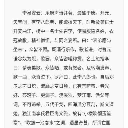
李易安云：乐府声诗并著，最盛于唐。开元、
天宝间，有李八郎者，能歌擅天下，时新及第进士
开宴曲江，榜中一名士先召李，使易服隐名姓，衣
冠故敝，精神惨怚，与同之宴所。曰：“表弟愿与
坐末”，众皆不顾。既酒行乐作，歌者进，时曹元
谦念奴为冠，歌罢，众皆咨嗟称赏。名士忽指李
曰：请表弟歌。众皆哂，或有怒者。及转喉发声，
歌一曲，众皆泣下。罗拜曰：此李八郎也。自后郑
卫之声日炽，流靡之变日烦，已有菩萨蛮、春光
好、莎鸡子、更漏子、浣溪沙、梦江南、渔父等
词，不可遍举。五代干戈，四海瓜分豆剖，斯文道
熄，独江南李氏君臣尚文雅，故有“小楼吹彻玉笙
寒”、“吹皱一池春水”之词，语虽奇甚，所谓亡国