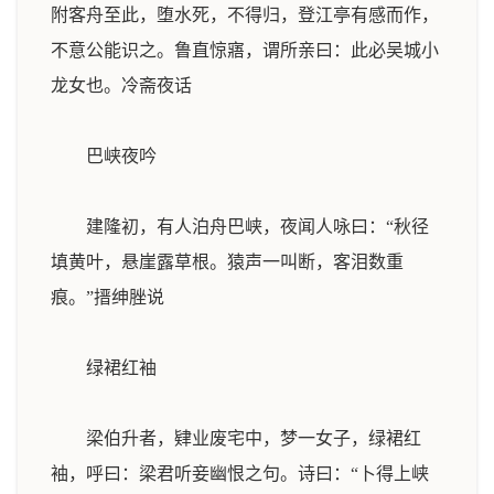
附客舟至此，堕水死，不得归，登江亭有感而作，
不意公能识之。鲁直惊寤，谓所亲曰：此必吴城小
龙女也。
冷斋夜话
巴峡夜吟
建隆初，有人泊舟巴峡，夜闻人咏曰：“秋径
填黄叶，悬崖露草根。猿声一叫断，客泪数重
痕。”
搢绅脞说
绿裙红袖
梁伯升者，肄业废宅中，梦一女子，绿裙红
袖，呼曰：梁君听妾幽恨之句。诗曰：“卜得上峡