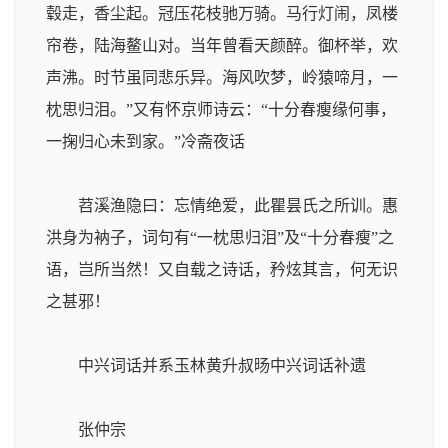
毂走，香尘起。冠压花枝驰万骑。马行灯闹，凤楼
帘卷，陆海鳌山对。当年曾看天颜醉。御杯举，欢
声沸。时节虽同悲乐异。海风吹梦，岭猿啼月，一
枕思归泪。”又有怀京师诗云：“十分春瘦缘何事，
一掬归心未到家。”
冷斋夜话
苕溪渔隐曰：忘情绝爱，此瞿昙氏之所训。惠
洪身为衲子，词句有“一枕思归泪”及“十分春瘦”之
语，岂所当然！又自载之诗话，矜炫其言，何无识
之甚邪！
中兴词话
并系玉林黄升叔旸中兴词话补遗
张仲宗