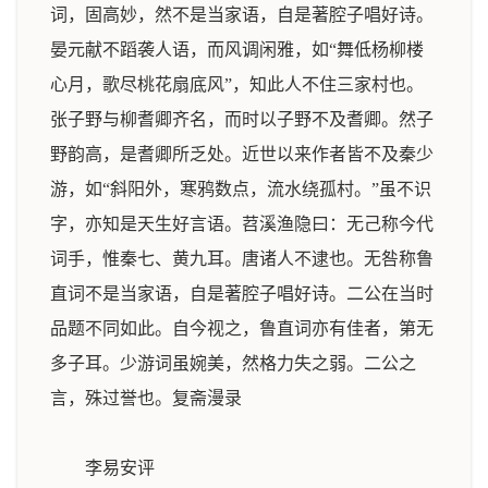
词，固高妙，然不是当家语，自是著腔子唱好诗。
晏元献不蹈袭人语，而风调闲雅，如“舞低杨柳楼
心月，歌尽桃花扇底风”，知此人不住三家村也。
张子野与柳耆卿齐名，而时以子野不及耆卿。然子
野韵高，是耆卿所乏处。近世以来作者皆不及秦少
游，如“斜阳外，寒鸦数点，流水绕孤村。”虽不识
字，亦知是天生好言语。苕溪渔隐曰：无己称今代
词手，惟秦七、黄九耳。唐诸人不逮也。无咎称鲁
直词不是当家语，自是著腔子唱好诗。二公在当时
品题不同如此。自今视之，鲁直词亦有佳者，第无
多子耳。少游词虽婉美，然格力失之弱。二公之
言，殊过誉也。
复斋漫录
李易安评