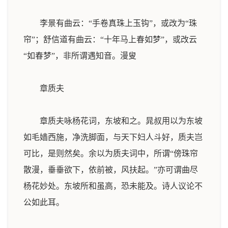
李景有曲云：“手卷真珠上玉钩”，或改为“珠
帘”；舒信道有曲云：“十年马上春如梦”，或改云
“如春梦”，非所谓遇知音。
漫叟
章质夫
章质夫咏杨花词，东坡和之。晁叔用以为东坡
如毛嫱西施，净洗脚面，与天下妇人斗好，质夫岂
可比，是则然矣。余以为质夫词中，所谓“傍珠帘
散漫，垂垂欲下，依前被，风扶起。”亦可谓曲尽
杨花妙处。东坡所和虽高，恐未能及。诗人议论不
公如此耳。