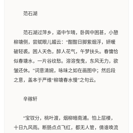
范石湖
范石湖过萍乡，道中乍晴，卧舆中困甚，小憩
柳塘侧，尝赋眼儿媚云：“酣酣日脚紫烟浮，妍暖
破轻裘。困人天色，醉人花气，午梦扶头。春慵恰
似春塘水，一片谷纹愁。溶溶曳曳，东风无力，欲
皱还休。”词意清婉，咏味之如在画图中；然后段
之意，盖本于严维“柳塘春水慢”之句云。
辛稼轩
“宝钗分，桃叶渡，烟柳暗南浦。怕上层楼，
十日九风雨。断肠点点飞红，都无人管，倩谁唤流