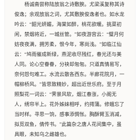
杨诚斋尝称陆放翁之诗敷腴。尤梁溪复称其诗
俊逸；余观放翁之词，尤其敷腴俊逸者也。如水龙
吟云：“韶光妍媚，海棠如醉，桃花欲暖。挑菜初
闲，禁烟将近，一城丝管。”如夜游宫云：“璧月何
妨夜夜满，拥芳柔，恨今年，寒尚浅。”如临江仙
云：“鸠雨催成新绿，燕泥收尽残红，春光还与美
人同。论心空眷眷，分袂却匆匆。只道真情易写，
奈何怨句难工。水流云散各西东。半廊花院月，一
帽柳桥风。”皆思致精妙，超出近世乐府。至于月
照梨花一词云：“霁景风软，烟江春涨，小阁无
人，绣帘半上。花外姊妹相呼，约摴蒲。修蛾忘了
当时样。寻思一饷，感事添惆怅。胸酥臂玉消减，
拟觅双鱼，倩传书。”此篇杂之唐人花间集中，虽
具眼，未知乌之雌雄也。