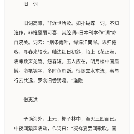
旧 词
旧词高雅，非近世所及。如扑蝴蝶一词，不知
谁作，非惟藻丽可喜，其腔调
○日本刊本作“词”
亦
自婉美。词云：“烟条雨叶，绿遍江南岸。思归倦
客，寻春来较晚。岫边红日初斜，陌上飞花正满，
凄凉数声羌管。怨春短。玉人应在，明月楼中画眉
懒。蛮笺锦字，多时鱼雁断。恨随去水东流，事与
行云共远，罗衾旧香犹暖。”
渔隐
僧惠洪
予谪海外，上元，椰子林中，渔火三四而已。
中夜闻猿声凄动，作词曰：“凝祥宴罢闻歌吹。画