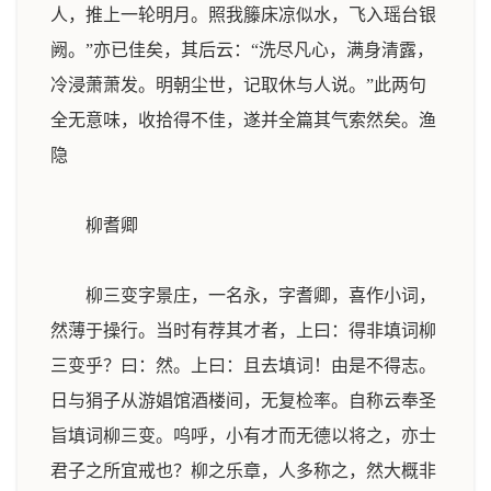
人，推上一轮明月。照我籐床凉似水，飞入瑶台银
阙。”亦已佳矣，其后云：“洗尽凡心，满身清露，
冷浸萧萧发。明朝尘世，记取休与人说。”此两句
全无意味，收拾得不佳，遂并全篇其气索然矣。
渔
隐
柳耆卿
柳三变字景庄，一名永，字耆卿，喜作小词，
然薄于操行。当时有荐其才者，上曰：得非填词柳
三变乎？曰：然。上曰：且去填词！由是不得志。
日与狷子从游娼馆酒楼间，无复检率。自称云奉圣
旨填词柳三变。呜呼，小有才而无德以将之，亦士
君子之所宜戒也？柳之乐章，人多称之，然大概非