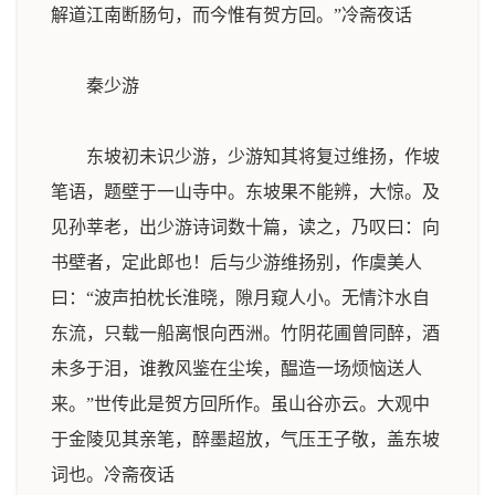
解道江南断肠句，而今惟有贺方回。”
冷斋夜话
秦少游
东坡初未识少游，少游知其将复过维扬，作坡
笔语，题壁于一山寺中。东坡果不能辨，大惊。及
见孙莘老，出少游诗词数十篇，读之，乃叹曰：向
书壁者，定此郎也！后与少游维扬别，作虞美人
曰：“波声拍枕长淮晓，隙月窥人小。无情汴水自
东流，只载一船离恨向西洲。竹阴花圃曾同醉，酒
未多于泪，谁教风鉴在尘埃，醖造一场烦恼送人
来。”世传此是贺方回所作。虽山谷亦云。大观中
于金陵见其亲笔，醉墨超放，气压王子敬，盖东坡
词也。
冷斋夜话