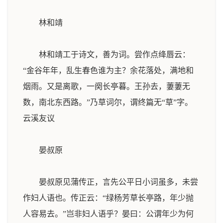
林和靖
林和靖工于诗文，善为词。尝作点绛唇云：
“金谷年年，乱生春色谁为主？余花落处，满地和
烟雨。又是离歌，一阕长亭暮。王孙去，萋萋无
数，南北东西路。”乃草词尔，谓终篇无“草”字。
云溪友议
晏叔原
晏叔原见蒲传正，言先公平日小词虽多，未尝
作妇人语也。传正云：“绿杨芳草长亭路，年少抛
人容易去。”岂非妇人语乎？晏曰：公谓年少为何