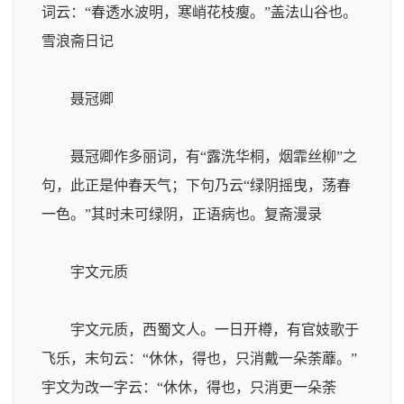
词云：“春透水波明，寒峭花枝瘦。”盖法山谷也。
雪浪斋日记
聂冠卿
聂冠卿作多丽词，有“露洗华桐，烟霏丝柳”之
句，此正是仲春天气；下句乃云“绿阴摇曳，荡春
一色。”其时未可绿阴，正语病也。
复斋漫录
宇文元质
宇文元质，西蜀文人。一日开樽，有官妓歌于
飞乐，末句云：“休休，得也，只消戴一朵荼蘼。”
宇文为改一字云：“休休，得也，只消更一朵荼