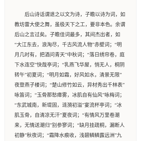
后山诗话谓退之以文为诗，子瞻以诗为词，如
教坊雷大使之舞，虽极天下之工，要非本色。余谓
后山之言过矣。子瞻佳词最多，其间杰出者，如
“大江东去，浪淘尽，千古风流人物”赤壁词；“明
月几时有，把酒问青天”中秋词；“落日绣帘卷，庭
下水连空”快哉亭词；“乳燕飞华屋，悄无人，桐阴
转午”初夏词；“明月如霜，好风如水，清景无限”
夜登燕子楼词；“楚山修竹如云，异材秀出千林表”
咏笛词；“玉骨那愁瘴雾，冰肌自有仙风”咏梅词；
“东武城南，新堤固，涟漪初溢”宴流杯亭词；“冰
肌玉骨，自清凉无汗”夏夜词；“有情风万里卷潮
来，无情送潮归”别参寥词；“缺月挂疏桐，漏断人
初静”秋夜词；“霜降水痕收，浅碧鳞鳞露远洲”九