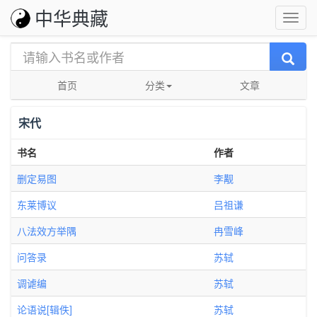
中华典藏
首页
分类
文章
宋代
书名
作者
删定易图
李觏
东莱博议
吕祖谦
八法效方举隅
冉雪峰
问答录
苏轼
调谑编
苏轼
论语说[辑佚]
苏轼