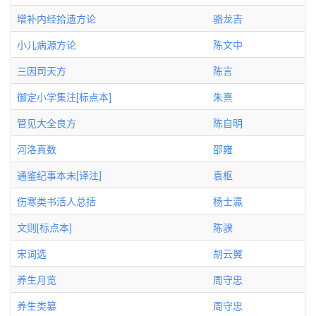
增补内经拾遗方论
骆龙吉
小儿病源方论
陈文中
三因司天方
陈言
御定小学集注[标点本]
朱熹
管见大全良方
陈自明
河洛真数
邵雍
通鉴纪事本末[译注]
袁枢
伤寒类书活人总括
杨士瀛
文则[标点本]
陈骙
宋词选
胡云翼
养生月览
周守忠
养生类纂
周守忠