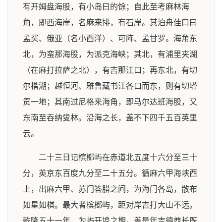
有开姆盘海股，有小岛曰的馀；自此至考麻林海
角，即西海岸，名麻来排，有石岸。其泊舟佳口曰
孟买、俄亚（名小西洋）、可阵、孟甘罗。海角东
北，为蛮那海股，为派克海峡；其北，有浦里夹湖
（在麻打拉萨之北），有吉那江口；再东北，有切
尔楷湖；越恒河、雅鲁藏书江各口而东，则有切塔
贡一地；其南过尼格来海角，即马尔达班海股，又
东南至吞纳叟林。沿海之长，盖不下四千五百英里
云。
二十三日记槟榔屿在赤道北五度十六分至三十
分，英京东百度九分至二十五分。循麻六甲海峡西
上，出麻六甲、苏门答腊之间，为海门各岛，散布
如星如棋。最大者槟榔屿，距对岸吉打大山不远。
乾隆五十一年，为屿开埠之期。盖是年吉德酋长既