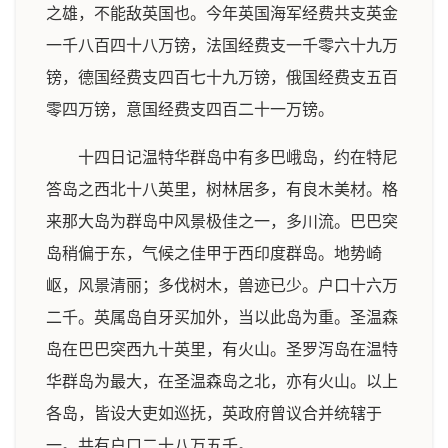
之雄，不能敌英国也。今年英国海军经费共支英金
一千八百四十八万镑，法国经费支一千零六十九万
镑，德国经费支四百七十九万镑，俄国经费支五百
零四万镑，意国经费支四百二十一万镑。
十四日记温特华群岛中有多巴峨岛，约在特尼
答岛之西北十八英里，树林居多，有良木美材。格
来那大岛为群岛中风景极佳之一，多川流。巴巴突
岛稍偏于东，气候之佳甲于西印度群岛。地势崎
岖，风景清丽；多伐树木，兽迹已少。户口十六万
二千。英属岛自牙买加外，当以此岛为重。圣温森
岛在巴巴突西九十英里，有火山。圣罗泻岛在温特
华群岛为最大，在圣温森岛之北，亦有火山。以上
各岛，皆设大吏如巡抚，英政府曾议合并统辖于
一。共有户口二十八万五千。