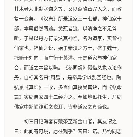
其术者为北魏寇谦之等，又以斋醮章咒入之，而教
复一变矣。《汉志》所录道家三十七部，神仙家十
部，本属截然两途。黄冠者流，以清净之不足耸
听，于是以丹方符录炫其神怪，名为道家，实皆神
仙家也。神仙之说，始于秦汉之方士，盛于魏晋；
托始于刘向，而广衍于葛洪。于是道家与神仙家
合，而道之本旨以晦。《参同契》假借爻象以论作
丹，自标其名曰“周易”，是牵异学以乱圣经也。陶
弘景《真诰》一收，多言仙真授受真诀，而《甄命
篇》实窃佛家四十二经为之。至如地狱托生，乃窃
佛家中鄙陋浅近之说耳，皆非道家之真谛也。
初三日记海客有贩茶至新金山者，其友谓之
曰：此间有奇境，愿往观乎？客曰：诺。乃约同志