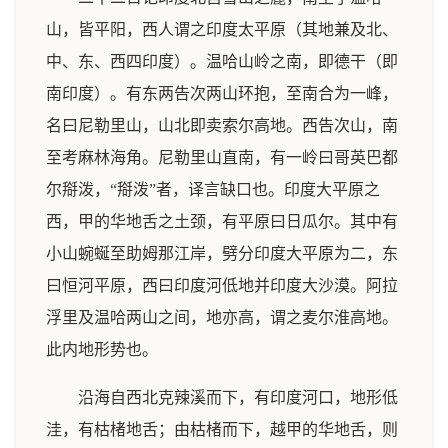
山，皆平阳，西人谓之印度太平原（其地兼及北、
中、东、西四印度）。温哈山岭之南，即德干（即
南印度）。有东两告次两山环抱，至南合为一峰，
名曰尼勒里山，山北即卖索尔高地。西告次山，南
至考麻林海角。尼勒里山直南，有一岭曰哥英巴都
尔搿泼，“搿泼”者，译言缺口也。印度大平原之
西，甲的华地舌之土颈，有平原曰日瓜尔。其中有
小山蜿蜒至助姆那江岸，劈分印度大平原为二，东
曰恒河平原，西曰印度河低地并印度大沙漠。阿拉
浮里及温哈两山之间，地亦高，谓之麦尔淮高地。
此内地形势也。
沿海自西北克辣溪而下，有印度河口，地形低
洼，有枯楮地舌；由枯楮而下，越甲的华地舌，则