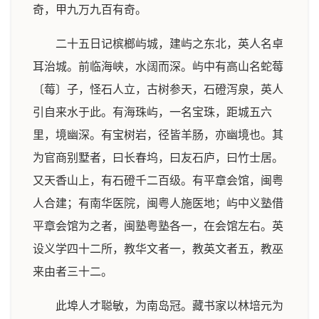
奇，甲九万九百有奇。
二十五日记槟榔屿城，建屿之东北，英人名卓
耳治城。前临海峡，水阔而深。屿中有高山名蛇莓
〔莓〕子，怪石人立，古树参天，石磴泻泉，英人
引自来水于此。有海珠屿，一名宝珠，距城五六
里，境幽深。有宝树岩，径皆羊肠，亦幽境也。其
为官商别墅者，曰长春坞，曰友石庐，曰竹士居。
又天香山上，有石磴千二百级。有平章会馆，闽粤
人合建；有南华医院，闽粤人施医地；屿中义塾借
平章会馆为之者，闽塾粤塾各一，在会馆左右。英
设义学四十二所，教华文者一，教英文者五，教巫
来由者三十二。
此埠人才聪敏，为南岛冠。藏书家以林培元为