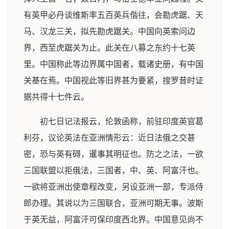
有英甲必丹谈维斯率五百英兵偕往，会勘虎踞、天
马、汉龙三关，拟先勘虎踞关。中国向英索问边
界，西至虎踞关为止。此关在八募之东约十七英
里。中国称此等边界属中国者，载诸史册，有中国
关基在焉。中国视此等旧界甚为要紧，搜罗昔时证
据共得十七件云。
初七日记法报云，伦敦函称，前驻印度英官葛
利芬，议论英法在亚洲情形云：近日法俄之交甚
密，恐与英有碍，暹事其明征也。防之之法，一欲
三国联盟以拒俄法，三国者，中、英、阿富汗也。
一欲将亚洲出使章程改变，另设亚洲一部，专派侍
郎办理。其说以为三国联合，亚洲可期无事。波斯
于英无益，阿富汗可保印度西北界。中国意见尚不