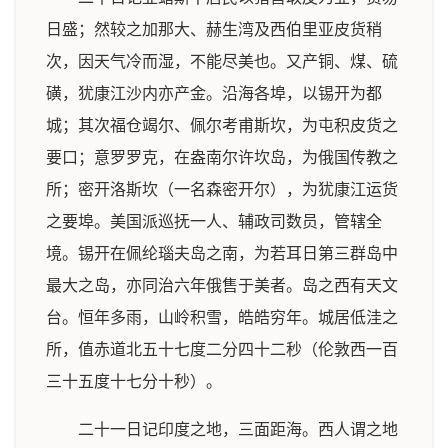
日盛；然较之加那大、赫生湾及西伯里亚皮货稍
次，因天气冷而湿，不能尽美也。又产铜、煤、硫
磺，犹康江沙内亦产金。沿海各埠，以锡开为都
城；其次福仓竭尔、佩尔考甫斯坎，为屯积皮货之
要口；意罗罗克，在盎南尔许坎岛，为俄国传教之
所；密开洛斯坎（一名森密开尔），为犹康江运货
之要埠。美国派巡抚一人、辅政司数员，管辖全
境。锡开在佩纶瑙夫岛之南，为若耳日第三群岛中
最大之岛，亦同治六年俄售于美者。岛之西有天文
台。恒年多雨，山岭积雪，皓皓穷年。城居低洼之
所，值赤道北五十七度二分四十二秒（伦敦西一百
三十五度十七分十秒）。
二十一日记印度之地，三面距海。西人谓之地