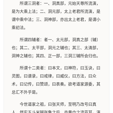
所谓三洞者：一、洞真部，元始天尊所流演，
是为大乘上法；二、洞元部，太上老君所流演，是
谓中乘中法；三、洞神部，亦出太上老君，是谓小
乘初法。
所谓四辅者：者一、太元部，洞真之部〔辅〕
也；其二、太平部，洞元之辅也；其三、太清部，
洞神之辅也；其四、正一部，三洞三辅所会归也。
所谓十二类者：曰本文，曰神符，曰玉诀，曰
灵图，曰谱录，曰戒律，曰威仪，曰方法，曰众
术，曰记传，曰赞颂，曰表奏。欲考道家源委，其
总汇不外乎是。
今世道家之祖，曰张天师，至明乃改号曰真
人，然实五斗米贼张鲁之后，亦黄巾之流亚耳。演