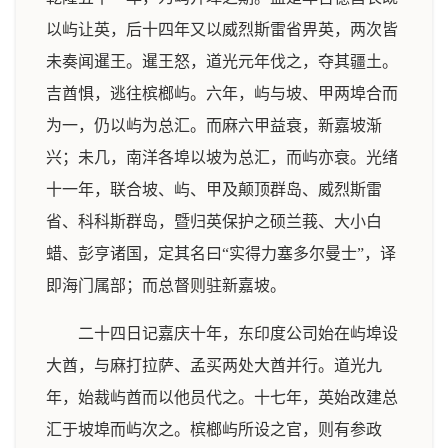
以屿让英，后十四年又以威烈斯雷省畀英，两次皆
未奏闻暹王。暹王怒，道光元年伐之，夺其疆土。
吉酋惧，逃往槟榔屿。六年，屿与坡、甲两埠合而
为一，仍以屿为总汇。而麻六甲益衰，新嘉坡渐
兴；未几，南洋各埠以坡为总汇，而屿亦衰。光绪
十一年，联合坡、屿、甲及颠顶群岛、威烈斯雷
省、科科斯群岛，暨归英保护之硕兰莪、大小白
蜡、彭亨诸国，定其名曰“实得力塞多尔曼士”，译
即海门属部；而总督则驻新嘉坡。
二十四日记嘉庆十年，东印度公司始在屿埠设
大酋，与麻打拉萨、孟买两处大酋并行。道光九
年，始裁屿酋而以他员代之。十七年，英始改建总
汇于坡埠而屿次之。槟榔屿所设之官，则有参政