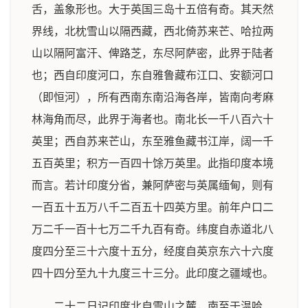
舌，盖象形也。大于英国三岛十五倍有奇。其天然
界线，北枕雪山以隔西藏，西北倚苏来芒、哈拉两
山以隔阿富汗、俾路芝，东尽阿萨密，此界于陆者
也；西自印度河口，东自雅鲁藏布江口、安额河口
（即恒河），所有西南东南沿海各岸，皆南向考麻
林海角而尽，此界于海者也。南北长一千八百六十
英里；西自苏来芒山，东至雅鱼藏书江岸，阔一千
五百英里；积方一百四十馀万英里。此指印度本境
而言。若计印度分省，兼阿萨密与英属缅甸，则有
一百五十五万八千二百五十四英方里。前年户口二
万二千一百十七万二千九百有奇。纬度自赤道北八
度四分至三十六度十五分，经度自英京东六十六度
四十四分至九十九度三十三分。此印度之疆域也。
二十二日记印度北自雪山之麓，南至于温哈