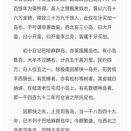
百馀年为英所得。英人之禁贩黑奴也，曾以六百十
六万金镑，赎奴三十万九千馀人，此仅在牙买加一
岛也，不可谓非善政矣。西北有三小岛，曰大开
蛮，曰小开蛮，曰开蛮孛兰克，皆属于牙买加。
初十日记巴哈麻群岛，亦英国属岛也。有小岛
数百，大半不过礁石，计共五千英方里。民约四
万，白人仅五之一。除极南因那快一岛外，形势低
平而狭长，有荒瘠者，亦有松杉等树者。其会城曰
纳埽，在纽泼老位屯司小岛上。有名散德林岛者，
即一千四百九十二年可仓波之所托足也。
因那快之东，土克司各岛，当一千八百四十九
年，已不列于巴哈麻群岛中；今颇繁盛，与西北之
开考司各岛，同辖于牙买加。