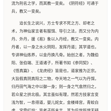
流为刑名之学，而其教一变矣。《阴符经》可通于
兵，教又一变矣。
迨长生之说兴，方士专求不死之方、却老之
术，为神仙家言者有服饵、导引之法，而又分为内
丹、外丹，援《易》象以入丹经，教又一变矣。内
丹者，以一身之水火阴阳，发挥丹道；其学道也，
专讲神仙炼养，以金丹换凡骨。始创之者，为魏伯
阳、张伯端、王道诸子，所著书如《参同契》、
《悟真篇》、《龙虎经》皆是也，道家推为正宗。
大旨假真阴真阳之二物，夺天地之一气以为丹饵，
归丹田气海之中以御一身；则一身之气翕然归之，
若众星之拱北极。其言虽似有理，然若方技家言变
浅为智，一息得道，婴儿姹女，金楼绛宫，青蛟白
虎，宝鼎红炉：皆老子所未言，其为后世所增无疑