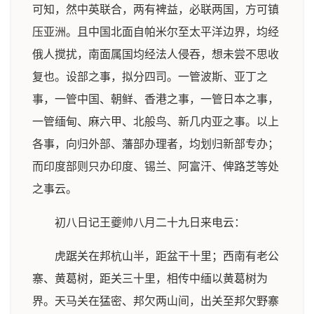
可知，然中英联合，两有裨益，必联两国，方可镇
压亚洲。且中国北面自帕米尔至太平洋边界，均经
俄人搅扰，南面属国均经法人侵吞，想未尝不思收
复也。设部之事，拟分四司。一管波斯、亚丁之
事，一管中国、朝鲜、香港之事，一管日本之事，
一管缅甸、麻六甲、北般鸟、新几内亚之事。以上
各事，向归外部、藩部办理者，均划归新部专办；
而印度部则只办印度、锡兰、阿富汗、俾路芝等处
之事云。
初八日记王夔帅八月二十九日来电云：
虎踞关在邦杭山半，距盆干十里；西南有老公
寨、黄葛树，距关三十里，相传中缅以黄葛树为
界。天马关在猛密、邦欠两山间，出关至邦欠野寨