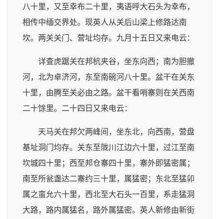
八十里，又至幸布二十里，夷语呼大石头为幸布，
相传中缅交界处。现英人从关后山梁上修路达南
坎。两关关门、营址均存。九月十五日又来电云：
详查虎踞关在邦杭夹谷，坐东向西；南为胆撤
河，北为卓济河，东至南碗河八十里。盆干在关东
十里，由腾至关必由之路。盆干看哨寨则在关西南
二十馀里。二十四日又来电云：
天马关在邦欠两峰间，坐东北，向西南，营盘
基址洞门均存。关东至陇川江边六十里，过江至南
坎城四十里；西至邦仓寨四十里，寨外即猛密属；
南至所瓮盏达二寨约三十里，属猛密；东北至猛卯
属之蛮允六十里，西北至大石头一百里，系走猛洞
大路，路内属猛名，路外属猛密。英人新修由新街