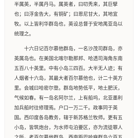
半属英，半属丹马。属英者，曰叨秃来，其巨擘
也；曰浮金告大，有铜矿；曰恩尼甘大，其地宜
牧。以上皆利华群岛也，英设总督于安地禺亚岛以
统理之。
十六日记百尔慕他群岛，一名沙茂司群岛，亦
英属岛也。在美国北喀尔勒那邦、哈透司海角东南
五百八十英里。中有小岛三四百。大半无人迹；有
人烟者十六岛，其最大者百尔慕他也，计二十英方
里。会城曰哈密尔登。群岛地势低平，地土肥沃，
气候如春。有一岛名阿尔兰，上有船坞，北亚墨利
加兵船时往修理焉。户口一万二千。政事同于英
国。西印度各岛教务，辖于新苏格兰牧师。更有五
小岛，皆筑炮台，为水师屯泊要区，亦为流徒罪人
之所。考百尔慕他群岛，西南距巴哈麻群岛六百五