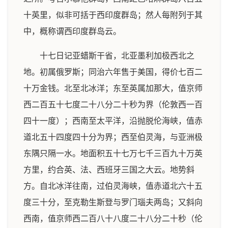
十英里，似非可括于西印度群岛；然人每附列于其
中，概称谓西印度群岛云。
十七日记亚蜡斯干省，北亚墨利加极西北之
地。初属俄罗斯；同治六年售于美国，得价七百二
十万金钱。北至北冰洋；东至英属加那大，值京师
西二百五十七度二十八分二十秒为界（伦敦西一百
四十一度）；西南至太平洋，沿抛脱伦海峡，值赤
道北五十四度四十分为界；西至伯灵海，与亚洲极
东隅只隔一水。地面积五十七万七千三百九十万英
方里，约合英、法、西班牙三国之大云。地势斜
方。自北冰洋往南，过伯灵海峡，值赤道北六十五
度三十分，至克勒生斯登与罗门瑙夫两岛；又斜向
西南，值京师西二百八十八度二十八分二十秒（伦