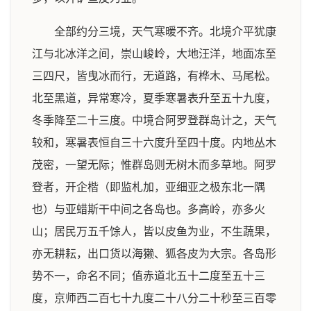
全部约分三境，天气寒暖不齐。北境介平犹康
江与北冰洋之间，崇山峻岭，大地汪洋，地面冻至
三四尺，皆曳冰而行，无道路，有桦木、马尾松。
北至黑道，异常寒冷，夏季寒暑表升至五十九度，
冬季降至二十三度。中境合阿罗登群岛计之，天气
较和，寒暑表恒自三十六度升至四十度。内地丛木
茂密，一望无际；惟群岛则无树木而多草地。阿罗
登者，开企楷（即监札加，亚细亚之极东北一隅
也）与亚蜡斯干中间之各岛也。多高岭，亦多火
山；居民万五千馀人，皆以皮鱼为业，不生蔬果，
亦无耕耘，出口货以海獭、狐各皮为大宗。各岛形
势不一，命名不同；值赤道北五十二度至五十三
度，京师西二百七十九度二十八分二十秒至三百零