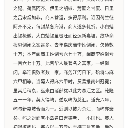
之锡、荷属阿齐、伊里之胡椒、劳匿之甘蜜、日里
之吕宋烟加非，商人营运，多得厚利。近因荷兰征
阿齐不克，每封禁各海港，商人遂多耗折。小白蜡
出锡极微，大白蜡锡虽极旺而径运新嘉坡，故华商
报穷倒闭之案甚多。去年嘉庆商李姓倒闭，欠债数
十万；本年闽商王姓倒亏六七十万，闽商李姓倒亏
一百六七十万。此皆华人最著名之富家，一经倒
闭，牵连俱败者数十家。商务江河日下，殆将与麻
六甲相等。当葡人得麻六甲时，贸易推南州冠冕；
虽其后稍衰，巫来由诸部犹以此为总汇之区。乾隆
五十一年，英人得屿，遂以屿为总汇。道光六年，
屿与新嘉坡合而为一。近则以披为总汇，而屿亦衰
矣。屿之对面有小岛名曰吉德者，一小国也。英人
初得槟榔屿，每岁以一万元向吉德王赁其地，后改