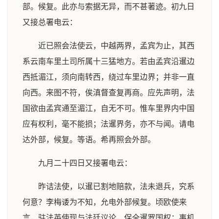
部。候复。此亦与索据无异，而不甚著迹。初九日
又接总署电云：
近已照会法使云，中越两界，孟宾为止，其西
系云南车里土司所属十三猛地方。若由孟宾沿暹边
西抵湄江，须向南转西，绕过车里边界；并非一直
向西。来图不符，俟滇督查复再商。应先声明，法
国欲由孟宾通至湄江，自无不可。惟车里界内中国
应有权利，毫不能损；法暹界务，亦不与闻。请电
达外部，候复。等语。希再照会外部。
九月二十四日又接署电云：
昨诘法使，以暹已割地赔款，法未退兵，究系
何意？李梅诿为不知，允电外部候复。顷欧使来
言，驻法英使现与法廷议论，保全暹罗国权；事机