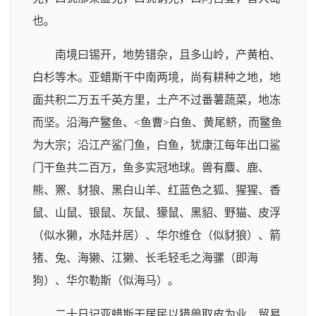
也。
南境曰锡开，地势错杂，且多山岭，产黄柏、
白杉等木。亚蜡斯干中南两境，尚有耕种之地，地
面共积二万五千英方里，土产不过番薯蔬菜，地冻
而坚。沿海产鳘鱼、<鱼曹>白鱼、黄尾鲚，而鳘鱼
为大宗；沿江产鲨门鱼，白鱼，犹康江每年出口鲨
门干鱼共二百万，鱼多实冠地球。兽有麋、鹿、
熊、罴、豺狼、黑白山羊、红蓝色之狐、猩猩、香
鼠、山鼠、银鼠、灰鼠、獴鼠、黑貂、野猫、皮浮
（似水獭，水陆并居）、华尔维仓（似豺狼）、箭
猪、兔、海獭、江獭、长毛轻毛之海骡（即海
狗）、华尔勒斯（似海马）。
二十日记亚蜡斯干居民以猎兽取皮为业，贸易