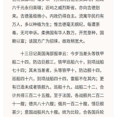
六千元永归英辖；近屿之威烈斯省，亦向吉德划
来。吉德虽极微小，内政仍得自主。流寓华民约有
万人，多以种植为生；惟吉德毫无纲纪，每遭荼
毒，无可申诉。柔佛国有华人数万，开荒垦种，国
赖以富；该国方广为招徕，故政稍宽大。
十三日记英国海部报单云：今岁当差头等铁甲
船二十四，防边巨舰三，铁甲巡船六十，别项战船
七十四；其未当差者，头等铁甲十，防边舰十四，
巡船四十六，别项战船四十四，雷艇不在其内；更
有已造未成者铁舰九，巡船十九，战船二十二，合
计共得三百二十五艘。至于法国，各战舰共二百二
十一艘；德共八十六艘；俄共一百二十艘，惜巨舰
甚少；意国战船共九十艘。统为比较，合各国兵轮