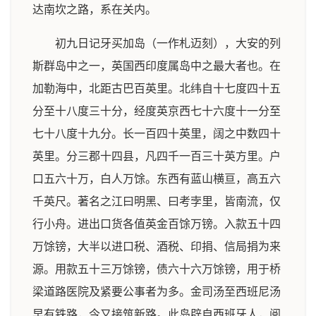
达南坎之路，系在关内。
初九日记牙买加岛（一作札迈刻），大安的列
斯群岛中之一，英国西印度属岛中之最大者也。在
加勒海中，北距古巴百英里。北纬自十七度四十五
分至十八度三十分，经度英京西七十六度十一分至
七十八度十九分。长一百四十英里，阔之中数四十
英里。分三郡十四县，凡四千一百三十英方里。户
口五六十万，白人万馀。东西有蓝山横亘，高五六
千英尺。著名之江曰明黑、曰考孛里，皆南流，仅
行小舟。进出口货各值英金百馀万镑。入款五十四
万馀镑，大半以进口税、酒税、印捐、信局捐为来
源。用款五十三万馀镑，债六十六万馀镑，用于桥
梁道路医院及紧要公事者为多。金司汤至西班尼汤
早有铁路，今又接筑新路。此岛辟自西班牙人，阅