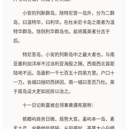
小安的列斯群岛，除特尼答一岛外，分为二群
岛，曰温特华，曰利华。在杜米尼卡岛之南者为温
特华群岛，馀则利华群岛也。兹将属英者分志于
后。
特尼答岛，小安的列斯岛中之最大者也，与南
亚墨利加洋岸不过派利亚海股之隔，西南西北皆距
陆地不远。岛面积一千七百五十四英方里。户口十
一万。会城曰抛叨西拼因，南一城曰圣否乃杜。英
于是岛设大吏如巡抚以治之。
十一日记新嘉坡总领事黄遵宪禀称：
槟榔屿商务日微，局势大变。盖屿本一岛，素
无土产，全赖他处转输。从前盛时，英属大小白蜡