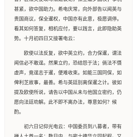
甚紧，欲中国助力。希电庆常，向外部告以闻英与
贵国商议，保全暹权，中国亦有此意，极愿调停。
看其如何答复，相机应付，要以践言，此即隐助英
势。十月初四日又接署电云：
欧使以法反复，欲中英立约，合力保暹，谓法
闻信必不敢逞。然果立约，恐结怨于法；倘法不慑
虚声，竟逞志于暹，便难收束。如能三国同保，如
俾利芝故事，最善。希与英廷别离保暹之计。彼如
提及欧使所说，请告以中国从未与他国立密约，仍
愿向法廷劝解。此不即不离办法，尊意如何？候
酌。
初六日记仰光电云：中国委员到八募者，带有
掸人土酋一名；数日内，与密士德华立同起程。又