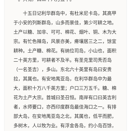
十五日记利华群岛中，有杜米尼卡岛，其高甲
于小安的列斯群岛，山多而景佳，第少可耕之地。
土产以糖、加非、可可、棉花、烟叶、铜、木为大
宗。有忙色辣岛，风景亦美，瘠壤居三之二，馀宜
耕种。土产糖、棉花。有纳位司岛，小山也，面积
二十英方里，可耕者不及半。有圣克里司秃否岛
（一名圣吉），多山。东北六十英里有岛曰安贵
拉，其属也。有安地禺亚岛，在利华群岛中为最
大，面积十万八千英方里；户口三万五千。糖、棉
花为土产大宗。首城曰圣召恒。南岸有口曰英吉利
者，水师要口，亦西印度群岛最佳海口之一。有排
部大岛，在安地禺亚岛之北，其属也，低平而肥，
多树木，人以牧为业。有浮金各岛，约小岛百馀，