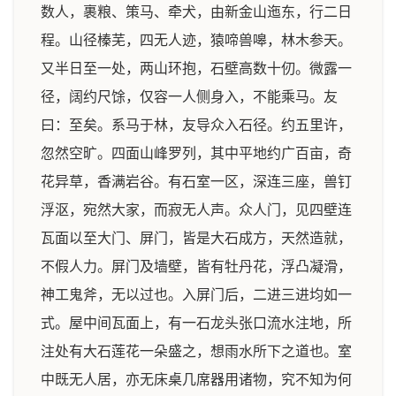
数人，裹粮、策马、牵犬，由新金山迤东，行二日
程。山径榛芜，四无人迹，猿啼兽嗥，林木参天。
又半日至一处，两山环抱，石壁高数十仞。微露一
径，阔约尺馀，仅容一人侧身入，不能乘马。友
曰：至矣。系马于林，友导众入石径。约五里许，
忽然空旷。四面山峰罗列，其中平地约广百亩，奇
花异草，香满岩谷。有石室一区，深连三座，兽钉
浮沤，宛然大家，而寂无人声。众人门，见四壁连
瓦面以至大门、屏门，皆是大石成方，天然造就，
不假人力。屏门及墙壁，皆有牡丹花，浮凸凝滑，
神工鬼斧，无以过也。入屏门后，二进三进均如一
式。屋中间瓦面上，有一石龙头张口流水注地，所
注处有大石莲花一朵盛之，想雨水所下之道也。室
中既无人居，亦无床桌几席器用诸物，究不知为何