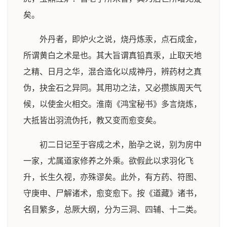
矣。
外丹者，即炉火之说，烧丹炼汞，点石成金，
所谓黄白之术是也。其大旨谓真铅真汞，止取天地
之精、日月之华，混合造化以成神丹，辨药材之真
伪，抉金石之异同。其用功之法，又必攒族周天气
候，以使金火相交。淮南《鸿宝秘书》多言烧炼，
大抵皆出羽流伪托，教又变而愈变矣。
初二日记至于容成之术，胎孕之说，别为房中
一家，尤属道家修养之外乘。欲假此以求羽化飞
升，长生久视，亦殊谬矣。此外，有方药、符图、
守庚申、尸解诸术，愈变愈下。按《道藏》诸书，
名目繁多，总厥大纲，分为三洞、四辅、十二类。