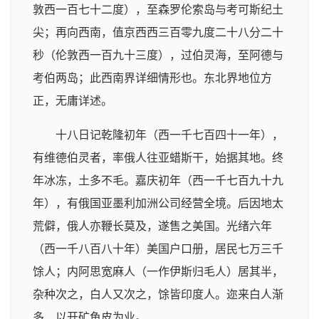
敦西一百七十二度），至森罗伦索岛与考可斯纪土
尖；再向西南，值京西西三百零九度二十八分二十
秒（伦敦西一百九十三度），过伯灵海，至阿德与
考伯两岛；此西南界详细情形也。东北界地位方
正，无庸详述。
十八日记乾隆初年（西一千七百四十一年），
有维德伯灵者，率俄人往亚蜡斯干，始据其地。终
年冰冻，土多不毛。嘉庆初年（西一千七百九十九
年），有俄国亚墨利加洲公司经营全境。后因地太
荒僻，俄人亦鞭长莫及，遂售之美国。光绪六年
（西一千八百八十年）美国户口册，居民七万三千
馀人；内阿思宽麻人（一作伊斯归毛人）居其半，
杂种次之，白人又次之，馀皆印度人。迩来白人渐
多，以开矿鱼皮为业。