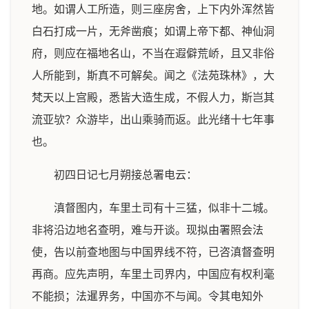
地。如谓人工所造，则三座房舍，上下内外浑然皆
白石打成一片，无斧凿痕；如谓上帝下都、神仙洞
府，则应在福地名山，不当在遐僻荒峤，且又非俗
人所能到，斯真不可解矣。闻之《法苑珠林》，大
梵天以上宫殿，悉皆大造生成，不假人力，斯岂其
流亚欤？众游毕，出山乘骑而返。此光绪十七年事
也。
初四日记七月朔接总署电云：
滇督图内，车里土司有十三猛，似非十二城。
非将沿边地名查明，难与开谈。现拟由署照会法
使，告以前查地图与中国界线不符，已咨滇督查明
再商。应先声明，车里土司界内，中国应有权利毫
不能损；法暹界务，中国亦不与闻。令其电知外