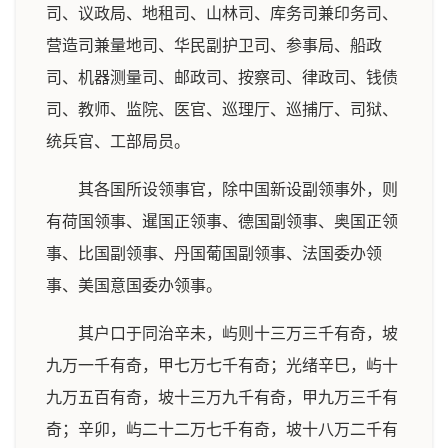
司、议政局、地租司、山林司、库务司兼印务司、
营造司兼量地司、华民副护卫司、参事局、船政
司、机器测量司、邮政司、按察司、律政司、钱债
司、教师、监院、医官、巡理厅、巡捕厅、司狱、
统兵官、工部局员。
其各国所设领事官，除中国新设副领事外，则
有荷国领事、暹国正领事、德国副领事、奥国正领
事、比国副领事、丹国葡国副领事、法国委办领
事、美国意国委办领事。
其户口于同治辛未，屿则十三万三千有奇，坡
九万一千有奇，甲七万七千有奇；光绪辛巳，屿十
九万五百有奇，坡十三万九千有奇，甲九万三千有
奇；辛卯，屿二十二万七千有奇，坡十八万二千有