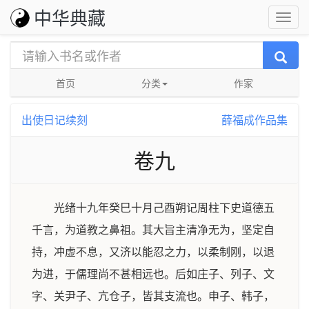
中华典藏
首页
分类
作家
出使日记续刻
薛福成作品集
卷九
光绪十九年癸巳十月己酉朔记周柱下史道德五
千言，为道教之鼻祖。其大旨主清净无为，坚定自
持，冲虚不息，又济以能忍之力，以柔制刚，以退
为进，于儒理尚不甚相远也。后如庄子、列子、文
字、关尹子、亢仓子，皆其支流也。申子、韩子，