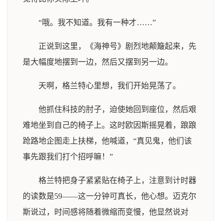
“哦。我不知道。我有一种才……”
正说到这里，《海神号》剧烈地颠簸起来，先
是大幅度地摆到一边，然后又摆到另一边。
天啊，格兰特心里想，我们开始晃荡了。
他抓住科技的肘子，迫使她回到座位，然后艰
难地坐到自己的椅子上。这时欧因斯摇晃着，踉踉
跄路地企图走上扶梯，他喊道，“真见鬼，他们该
事先跟我们打个招呼嘛！”
格兰特把身子紧紧贴在椅子上，注意到计时器
的读数是59——这一分钟可真长，他心想。迈克尔
斯说过，时间感将随着微缩而变慢，他显然说对