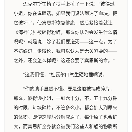
迈克尔斯在椅子扶手上捶了一下说：“彼得逊
小姐，你在说瞎话。如果我们设法到达了血块，把
它破坏了，使宾恩斯恢复健康，然后紧接着就让
《海神号》被砸得粉碎，那么你认为会发生什么情
况呢？就是说，除了我们要送死——这一点，为了
不妨碍进一步辩论，我可以认为是无关紧要的——
之外，还会怎么样呢？这还会要了宾恩斯的命。”
“这我们懂，”杜瓦尔口气生硬地插嘴说。
“你的助手显然不懂。要是这船被捣成碎片，
那么，彼得逊小姐，一到六十分，不，五十九分钟
的时限，每块碎片，不管多么小，都会扩大到原来
的体积。即使这艘船分解成原子，每个原子也会扩
大，而宾思所全身就会被我们这些人和船的物质所