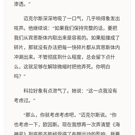
渗透。”
迈克尔斯深深地吸了一口气，几乎响得象发出
吱声。他继续说：“如果我们保持完整的话，要把
我们从宾恩斯体内取出来是容易的。如果船撞成了
碎片，那就没有办法把每一快碎片都从宾恩斯体内
冲涮出来。不管彻底到什么程度，总会留下点什
么，这就足够在解除微缩时把他弄死。你明白
吗？”
科拉好象有点泄气了。她说：“这一点我没有
考虑过。”
“那么，你就考虑考虑吧，”迈克尔斯说。“你
也考虑一下，欧因斯。现在我想再一次弄清楚《海
神号》到底能不能经受得了布朗运动的影响。我要