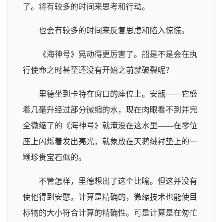
了。将有较多的时间来思考和行动。
也会有较多的时间来反复思虑和陷入惊慌。
《海神号》晃动得更厉害了。船是不是会在执
行使命之时甚至还没有开始之前就破裂呢？
里德坐到卡特在窗口的座位上。安瓿——它盛
着几毫升经过部分微缩的水，现在肉眼看不到并完
全微缩了的《海神号》就淹没在这水里——在零位
座上闪烁着发出亮光，就象放在天鹅绒衬垫上的一
颗珍贵宝石似的。
不管怎样，里德想出了这个比喻。但这并没有
使他得到安慰。计算是精确的，微缩技术也能使目
标物的大小符合计算的精确性。可是计算是在匆忙