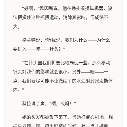
“好啊，”欧因斯说。他在挣扎着操纵机器，设
法把握住这种摇摆运动，消除其影响，但成绩不
大。
格兰特说：“听我说，我们为什么——为什么
要进入——噢——针头？”
“在针头里我们将要比较局促一些。那么移动
针头对我们的影响就会很小。另外——噢——一
点，我们要尽可能不让微缩了的水注射到宾恩斯体
内。”
科拉说了声，“啊，哎呀！”
她的头发都披散下来了，当她枉费心机地，想
把头发理一理，撩出眼睛的时候，差一点儿摔倒