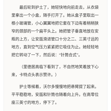
最后轮到护土了，她轻快地向前走去，从衣袋
里拿出一个小盒，随手打开了。她从盒子里取出一
根小玻璃管，小心翼翼地把它套在下边有着稍稍狭
窄的颈部的一个扁平头上。她把管子垂直地放在安
瓶的上方，让安瓿滑进管口十分之二、三英寸远的
地方，直到空气压力紧紧把它吸住为止。她轻轻地
把它转动了一下，然后说：“针筒合式”。
（里德居高临下看到了，不自然地笑着放下心
来，卡特点头表示赞许。）
护士等候着，沃尔多慢慢地把悬臂提了起来。
平平稳稳地，安瓿和针筒也随着向上升。在高零位
座三英寸的地方，停下了。