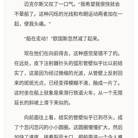
迈克尔斯又叹了一口气。“我希望我很快就会
不晕船了。这种闪烁的光线和布朗运动两者加在一
起，使我头痛。”
“船在走动！”欧国斯忽然减了起来。
现在他们在向前得去，这种感觉是错不了的。
在远处，皮下注射器针头的弧形管壁似乎比以前结
实了，这是因为经过微缩的光波，从管壁上反射回
来的斑斑光点，已经变得模糊不清，融成一片了。
这时坐在船上就象是乘滑行铁道火车，从一个无限
延长的斜坡上滑下来似的。
向前面往上看，结实的管壁似乎已到尽头，成
了个忽闪忽闪的小小圆圈。这圆圈慢慢扩大，然后
加快了速度，接着裂开大口，把船带进一个令人难