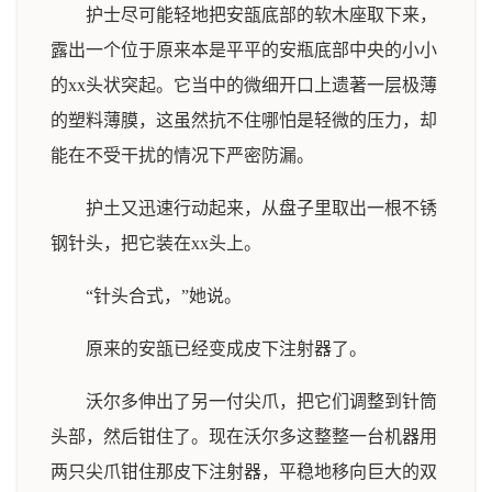
护士尽可能轻地把安瓿底部的软木座取下来，
露出一个位于原来本是平平的安瓶底部中央的小小
的xx头状突起。它当中的微细开口上遗著一层极薄
的塑料薄膜，这虽然抗不住哪怕是轻微的压力，却
能在不受干扰的情况下严密防漏。
护土又迅速行动起来，从盘子里取出一根不锈
钢针头，把它装在xx头上。
“针头合式，”她说。
原来的安瓿已经变成皮下注射器了。
沃尔多伸出了另一付尖爪，把它们调整到针筒
头部，然后钳住了。现在沃尔多这整整一台机器用
两只尖爪钳住那皮下注射器，平稳地移向巨大的双