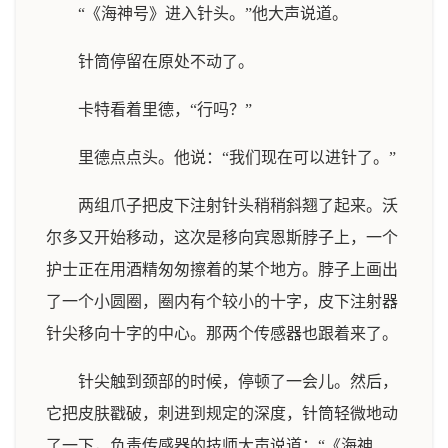
“《海神号》进入针头。”他大声说道。
针筒停留在原处不动了。
卡特看着里德，“行吗？”
里德点点头。他说：“我们现在可以进针了。”
两组爪子把皮下注射针头稍稍斜翘了起来。沃
尔多又开始移动，这次是移向宾恩斯脖子上，一个
护士正在用酒精匆匆擦着的某个地方。脖子上画出
了一个小圆圈，圈内有个较小的十字，皮下注射器
针尖移向十字的中心。那两个传感器也跟着来了。
针尖触到颈部的时候，停顿了一会儿。然后，
它把皮肤戳破，刺进到规定的深度，针筒轻微地动
了一下，负责传感器的技师大声说道：“《海神