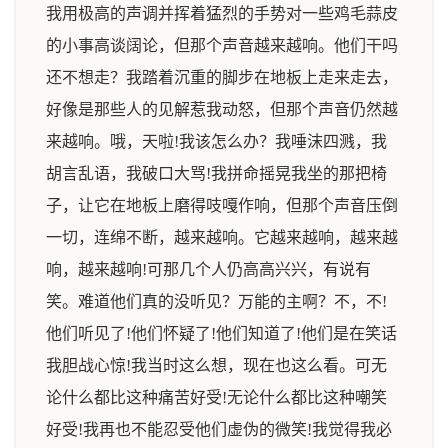
我用极高的声调并挥着猛烈的手势对一些鸡毛蒜皮
的小事高谈阔论，但那个声音越来越响。他们干吗
还不想走？我踏着沉重的脚步在地板上走来走去，
好像是那些人的见解惹我动怒，但那个声音仍然越
来越响。哦，天啦!我该怎么办？我唾沫四溅，我
胡言乱语，我破口大骂!我拼命摇晃我坐的那把椅
子，让它在地板上磨得吱嘎作响，但那个声音压倒
一切，连绵不断，越来越响。它越来越响，越来越
响，越来越响!可那几个人仍高高兴兴，有说有
笑。难道他们真的没听见？万能的主啊？不，不!
他们听见了!他们怀疑了!他们知道了!他们是在笑话
我胆战心惊!我当时这么想，现在也这么看。可无
论什么都比这种痛苦好受!无论什么都比这种嘲笑
好受!我再也不能忍受他们虚伪的微笑!我觉得我必