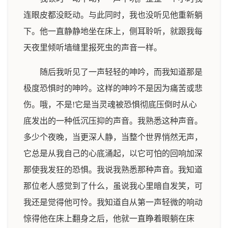
连眼皮都没眨动。与此同时，我也没听见他重新躺
下。他一直静静地坐在床上，侧耳聆听，就跟我每
天夜里倾听墙缝里报死虫的声音一样。
随后我听见了一声轻轻的呻吟，而我知道那是
极度恐惧时的呻吟。这样的呻吟不是因为痛苦或悲
伤。哦，不是!它是当灵魂被恐惧彻底压倒时从心
底发出的一种低沉压抑的声音。我熟悉这种声音。
多少个夜晚，当更深人静，当整个世界悄然无声，
它总是从我自己的心底涌起，以它可怕的回响加深
那使我发狂的恐惧。我说我熟悉那种声音。我知道
那位老人感觉到了什么，虽说我心里暗自发笑，可
我还是觉得他可怜。我知道自从第一声轻微的响动
惊得他在床上翻身之后，他就一直睁着眼躺在床