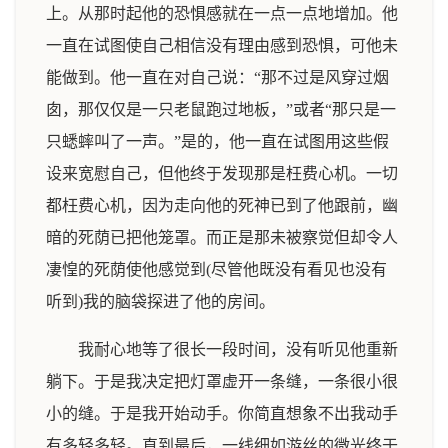
上。从那时起他的恐惧感就在一点一点地增加。他
一直在试图使自己相信没有理由感到恐惧，可他未
能做到。他一直在对自己说：“那不过是风穿过烟
囱，那仅仅是一只老鼠跑过地板，”或者“那只是一
只蟋蟀叫了一声。”是的，他一直在试图用这些假
设来宽慰自己，但他终于发现那是枉费心机。一切
都枉费心机，因为走向他的死神已到了他跟前，幽
暗的死荫已把他笼罩。而正是那未被察觉但却令人
凄惶的死荫使他感觉到(尽管他既没有看见也没有
听到)我的脑袋探进了他的房间。
我耐心地等了很长一段时间，没有听见他重新
躺下。于是我决定把灯罩虚开一条缝，一条很小很
小的缝。于是我开始动手。你简直想象不出我动手
有多轻多轻。直到最后，一线细如游丝的微光终于