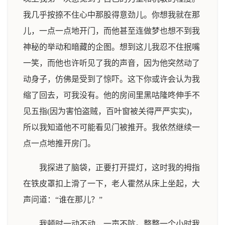
我几乎按捺不住心中那股得意劲儿。你想我就在那
儿，一点一点地开门，而他甚至连做梦也想不到我
神秘的举动和暗藏的企图。想到这儿我忍不住抿嘴
一笑，而他也许听见了我的声音，因为他突然动了
动身子，仿佛是受到了惊吓。这下你或许会认为我
缩了回去，可我没有。他的房间里黑咕隆咚伸手不
见五指(因为害怕盗贼，百叶窗被关得严严实实)，
所以我知道他不可能看见门被推开。我依然继续一
点一点地推开房门。
我探进了脑袋，正要打开提灯，这时我的拇指
在铁皮罩扣上滑了一下，老人霍然从床上坐起，大
声问道：“谁在那儿？”
我顿时一动不动，一声不吭。整整一个小时我