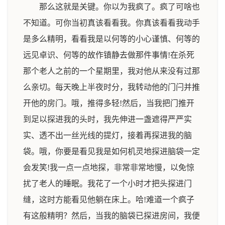
那么这就是关键。你以为我疯了。疯了可啥也
不知道。可你当初真该看看我。你真该看看我动手
是多么精明，看看我是以何等的小心谨慎、何等的
远见卓识、何等的故作镇静去做那件事情!在杀死
那个老人之前的一个星期里，我对他从来没有过那
么亲切。每天晚上半夜时分，我转动他的门闩并推
开他的房门。哦，推得多轻!然后，当我把门推开
到足以探进我的头时，我先伸进一盏遮得严严实
实、透不出一丝光线的提灯，接着再探进我的脑
袋。哦，你要是看见我是如何机灵地探进脑袋一定
会发笑!我一点一点地探，非常非常地慢，以免惊
扰了老人的睡眠。我花了一个小时才把头探进门
缝，这时方能看见他躺在床上。哈!难道一个疯子
有这般精明？然后，当我的脑袋已探进房间，我便