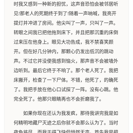
时我又感到一种新的担忧，这声音恐怕会被邻居听
见!那老人的死期终于到了!随着一声呐喊，我亮开
提灯并冲进了房间。他尖叫了一声，只叫了一声。
转眼之间我已把他拖到床下，并且把那沉重的床倒
过来压在他身上。眼见大功告成，我不禁喜笑颜
开。但在好几分钟内，那颗心仍发出低沉的跳动
声。不过它并没使我感到恼火，那声音不会被墙外
边听到。最后它终于不响了。那个老人死了。我把
床搬开，检查了一下尸体。不错，他死了，的确死
了。我把手放在他心口试探了一阵。没有心跳。他
完全死了。他那只眼睛再也不会折磨我了。
如果你现在还认为我发疯，那待我讲完我是如
何精明地藏尸灭迹之后你就不会那么认为了。当时
夜色将尽，而我干得飞快但悄然无声。首先我是把