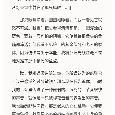
从灯罩缝中射在了那只鹰眼上。|||||
那只眼睛睁着，圆圆地睁着，而我一看见它就
怒不可遏。我当时把它看得清清楚楚，一团浑浊的
蓝色，蒙着一层可怕的阴翳，它使我每根骨头的骨
髓都凉透；但我看不见脸上的其余部分和老人的躯
体，因为仿佛是出于本能，我将那道光线丝毫不差
地对准了那个该死的蓝点。
瞧，我难道没告诉过你，你所误认为的疯狂只
不过是感觉的过分敏锐？那么现在我告诉你，当时
我的耳朵里传进了一种微弱的、沉闷的、节奏很快
的声音，就像是一只被棉花包着的表发出的声音。
我也熟悉那种声音。那是老人的心在跳动。它使我
更加狂怒，就像是咚咚的战鼓声激发出了士兵的勇