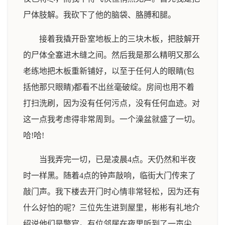
尸体肢解。我砍下了他的脑袋、胳膊和腿。
接着我撬开卧室地板上的三块木板，把肢解开
的尸体全塞进木缝之间。然后我是那么精明又那么
老练地把木板重新铺好，以至于任何人的眼睛(包
括他那只眼睛)都看不出丝毫破绽。房间也用不着
打扫洗刷，因为没有任何污点，没有任何血迹。对
这一点我考虑得非常周到。一个澡盆就盛了一切。
哈!哈!
当我弄完一切，已是凌晨4点。天仍然和半夜
时一样黑。随着4点的钟声敲响，临街大门传来了
敲门声。我下楼去开门时心情非常轻松，因为还有
什么好怕的呢？三位先生进到屋里，彬彬有礼地介
绍说他们是警官。有位邻居在夜里听到了一声尖