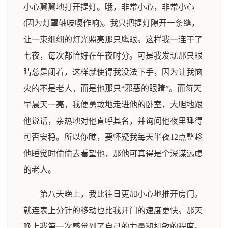
小心翼翼地打开提灯。哦，非常小心，非常小心
(因为灯罩轴吱嘎作响)。我只把提灯隙开一条缝，
让一束细细的灯光照亮那只鹰眼。这样我一连干了
七夜，每次都恰好在午夜时分。可是我发现那只眼
睛总是闭着，这样就使得我没法下手，因为让我恼
火的不是老人，而是他那只“邪恶的眼睛”。而每天
早晨天一亮，我便勇敢地走进他的卧室，大胆地跟
他说话，亲热地对他直呼其名，并询问他夜里睡得
可否安稳。所以你瞧，要怀疑我每天半夜12点整趁
他睡觉时偷偷去看望他，那他可真得是个深谋远虑
的老人。
第八天晚上，我比往日更加小心地推开房门。
就连表上分针的移动也比我开门的速度更快。那天
晚上我第一次感觉到了自己的力量和机敏的程度。