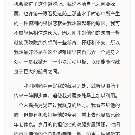
机会躲进了这个避难所。我说不清自己为何要躲
藏。也许第一眼看见这船上那些水手时心中所产生
的一种模糊的畏惧感就是我想躲起来的原因。我可
不愿轻易相信这伙人，因为刚才对他们的匆匆一瞥
就使我隐隐约约感到一些新奇、怀疑和不安。所以
我想最好还是在这个避难所里替自己弄一个藏身之
处。于是我掀开了一小块活动甲板，以便能随时藏
身于巨大的船骨之间。
我刚刚勉强弄好我的藏身之处，就听见船舱里
传来一阵脚步声，迫使我对藏身处马上加以利用。
一个人摇摇晃晃走过我藏身的地方。我看不见他的
脸，但却有机会打量他的全身，看上去他显然已经
年老体衰。岁月的负担使他的双腿步履蹒跚，时间
的重压使他的全身颤颤巍巍。他一边用一种我听不