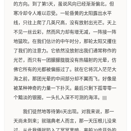
的方向。到了第5天，虽说风向已经渐渐偏北，但
寒冷却令人难以忍受。一轮昏黄的太阳露出水平
线，只往上爬了几英尺高，没有放射出光芒。天上
不见一丝云彩，然而风力却有增无减，一阵接一阵
地猛吹。在我们估计的中午时分，那轮太阳又攫住
了我们的注意力。它依然没放射出我们通常称作的
光芒，而只有一团朦朦胧胧没有热辐射的光晕，仿
佛它所有的光都被偏振过了。就在它将沉入茫茫大
海之前，那团光晕的中间部分却不翼而飞，好像是
被某种神奇的力量一下扑灭。最后只剩下孤零零一
个黯淡的银圈，一头扎入深不可测的海洋。|||||
我们徒然地等待第6天出现。对我来说，那一
天尚未到来；就瑞典老人而言，那一天压根儿没来
过。从此我俩就陷入了冥冥黑暗。离船20步开外的