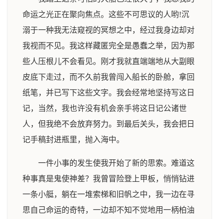
命运之光正在聚向焦点。这些不可思议的人哟!沉
溺于一种我无法窥视的冥想之中，经过我身边却对
我视而不见。我这样藏匿完全是愚蠢之举，因为那
些人压根儿不会看见。刚才我就直端端地从大副眼
皮底下走过，而不久前我曾闯入船长的卧舱，拿回
纸笔，并已写下这些文字。我会经常地坚持写这日
记，当然，我也许没有机会亲手将这日记公诸世
人，但我绝不会放弃努力。到最后关头，我会把日
记手稿封进瓶里，抛入海中。
一件小事的发生使我开始了新的思索。难道这
种事真是鬼使神差？我曾冒险登上甲板，悄悄钻进
一条小艇，躺在一堆索梯和旧帆之中，我一边在寻
思自己命运的奇特，一边却不知不觉地用一柄柏油