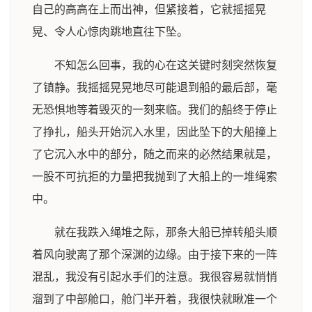
自己的高高在上而出神，但紧接着，它就摇摇晃
晃、令人心惊肉跳地直往下坠。
不知怎么回事，我的心在这关键时刻突然恢复
了镇静。我摇摇晃晃地尽可能退到船的最后部，毫
无恐惧地等着毁灭的一刻来临。我们的船终于停止
了挣扎，船头开始沉入水里，因此坠下的大船撞上
了它沉入水中的部分，随之而来的必然结果就是，
一股不可抗拒的力量把我抛到了大船上的一堆绳索
中。
就在我跌入绳堆之际，那条大船已掉转船头顺
着风向驶离了那个深渊的边缘。由于接下来的一阵
混乱，我没有引起水手们的注意。我很容易就悄悄
溜到了中部舱口，舱门半开着，我很快就瞅准一个