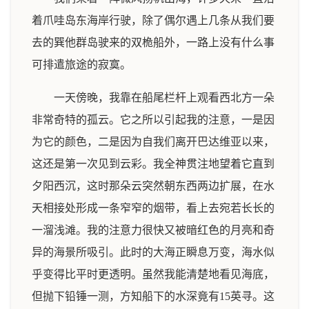
着爪哇岛东海岸行驶，除了偶尔遇上几条从我们要
去的巽他群岛驶来的双桅船外，一路上没有什么事
可排遣旅途的寂寞。
一天傍晚，我靠在船尾栏杆上观看西北方一朵
非常奇特的孤云。它之所以引起我的注意，一是因
为它的颜色，二是因为自我们离开巴达维亚以来，
这还是第一次见到云彩。我全神贯注地望着它直到
夕阳西沉，这时那朵云突然朝东西两边扩展，在水
天相接处形成一条窄窄的烟带，看上去宛若长长的
一溜浅滩。我的注意力很快又被暗红色的月亮和奇
异的海景所吸引。此时的大海正瞬息万变，海水似
乎变得比平时更透明。虽然我能清楚地看见海底，
但抛下铅锤一测，方知船下的水深竟有15英寻。这