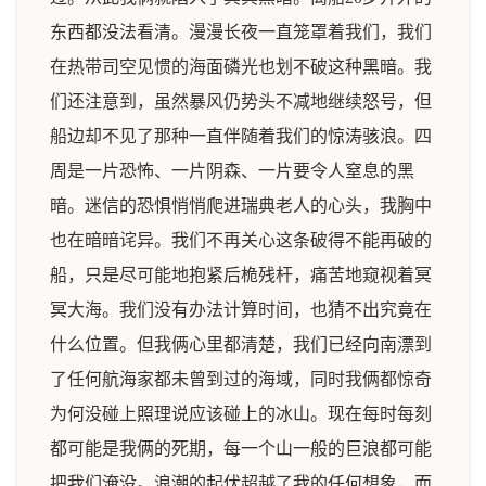
东西都没法看清。漫漫长夜一直笼罩着我们，我们
在热带司空见惯的海面磷光也划不破这种黑暗。我
们还注意到，虽然暴风仍势头不减地继续怒号，但
船边却不见了那种一直伴随着我们的惊涛骇浪。四
周是一片恐怖、一片阴森、一片要令人窒息的黑
暗。迷信的恐惧悄悄爬进瑞典老人的心头，我胸中
也在暗暗诧异。我们不再关心这条破得不能再破的
船，只是尽可能地抱紧后桅残杆，痛苦地窥视着冥
冥大海。我们没有办法计算时间，也猜不出究竟在
什么位置。但我俩心里都清楚，我们已经向南漂到
了任何航海家都未曾到过的海域，同时我俩都惊奇
为何没碰上照理说应该碰上的冰山。现在每时每刻
都可能是我俩的死期，每一个山一般的巨浪都可能
把我们淹没。浪潮的起伏超越了我的任何想象，而