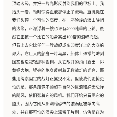
顶端边缘，并把一片光影反射到我们的甲板上。我
抬头一看，顿时惊得血液都停止了流动。直挺挺在
我们头顶一个可怕的高度，在一座险峻的浪山陡峭
的边缘，正漂浮着一艘也许有4000吨重的巨轮。虽
然它正被一个比它的船身高出100倍的浪峰托起，
但看上去它比任何一艘战舰或东印度洋上的大商船
都大。它巨大的船身一片乌黑，船体上通常的雕刻
图案也没减轻那种色调。从它敞开的炮门露出一排
黄铜大炮，锃亮的炮身反射着无数战灯的光亮，那
些用绳索固定的战灯正摇曳不定。但使我们更惊更
怕的是，那条船竟不顾超乎自然的巨浪和肆无忌惮
的飓风，依旧张着它的风帆。我们开始只看见它的
船头，因为它刚从那幽暗恐怖的漩涡底被举向高
处，并在那可怕的浪尖上滞留了片刻，仿佛是在为