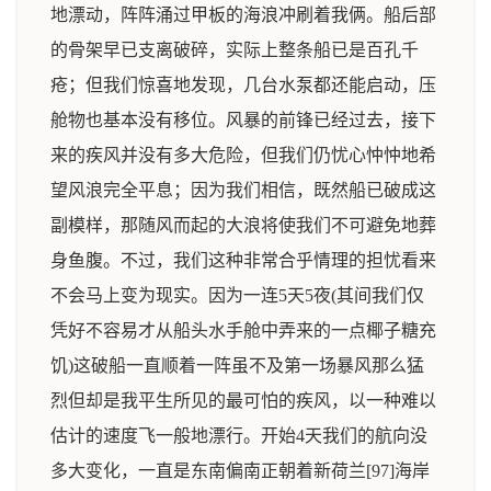
地漂动，阵阵涌过甲板的海浪冲刷着我俩。船后部
的骨架早已支离破碎，实际上整条船已是百孔千
疮；但我们惊喜地发现，几台水泵都还能启动，压
舱物也基本没有移位。风暴的前锋已经过去，接下
来的疾风并没有多大危险，但我们仍忧心忡忡地希
望风浪完全平息；因为我们相信，既然船已破成这
副模样，那随风而起的大浪将使我们不可避免地葬
身鱼腹。不过，我们这种非常合乎情理的担忧看来
不会马上变为现实。因为一连5天5夜(其间我们仅
凭好不容易才从船头水手舱中弄来的一点椰子糖充
饥)这破船一直顺着一阵虽不及第一场暴风那么猛
烈但却是我平生所见的最可怕的疾风，以一种难以
估计的速度飞一般地漂行。开始4天我们的航向没
多大变化，一直是东南偏南正朝着新荷兰[97]海岸