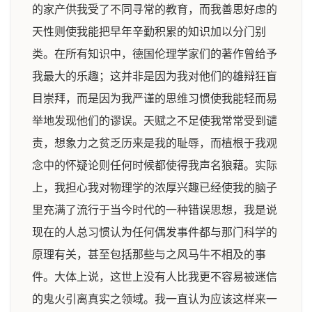
的家产供我受了不同寻常的教育，而我善思好虑的
天性则使我能把早年辛勤积累的知识加以分门别
类。在所有知识中，德国伦理学家们的著作曾给予
我最大的乐趣；这并非是因为我对他们的雄辩狂盲
目崇拜，而是因为我严谨的思维习惯使我能轻而易
举地发现他们的谬误。天赋之不足使我常常受到谴
责，想象力之贫乏历来是我的耻辱，而植根于我观
念中的怀疑论则任何时候都使得我声名狼藉。实际
上，我担心我对物理学的浓厚兴趣已经使我的脑子
里充满了流行于当今时代的一种错误思想，我是说
现在的人总习惯认为任何偶发事件都与那门科学的
原理有关，甚至包括那些与之风马牛不相及的事
件。大体上说，这世上没有人比我更不容易被迷信
的鬼火引离真实之领域。我一直认为应该这样来一