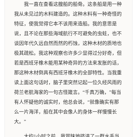
我一直在查看这艘船的船骨。这条船是用一种
我从未见过的木料建造的。这种木料有一种奇怪的
特征，使我觉得它本不该用来造船。我的意思是
说，且不论在那些海域航行不可避免的虫蛀，也不
谈因年代久远自然而然的朽蚀，这种木材的质地也
极其疏松。我这种观察也许多少显得过分好奇，但
若是西班牙橡木能用某种奇异的方法来发胀的话，
那这种木材倒具有西班牙橡木的全部特性。当我重
读上面这句话时，脑子里突然记起一位久经风雨的
荷兰老航海家的一句古怪箴言。“千真万确，”每当
有人怀疑他的诚实时，他总会说，“就像确实有那
么一片海洋，船在其中会像人的身体一样慢慢长
大。”
大约1小时之前，我冒昧地挤进了一群水手当