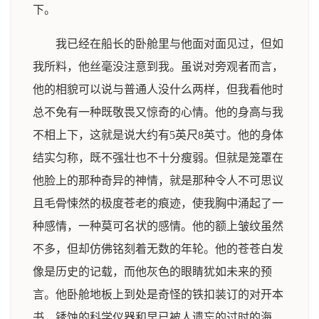
下。
我已经在船长的卧舱里与他面对面见过，但如
我所料，他丝毫没注意到我。虽说对旁观者而言，
他的相貌可以说与普通人没什么两样，但我看他时
总不免有一种既敬畏又惊奇的心情。他的身高与我
不相上下，这就是说大约有5英尺8英寸。他的身体
结实匀称，既不强壮也不十分瘦弱。但就是笼罩在
他脸上的那种奇异的神情，就是那种令人不可思议
且毛骨悚然的极度苍老的痕迹，使我胸中涌起了一
种感情，一种莫可名状的感情。他的额上皱纹虽然
不多，但却仿佛铭刻着无数的年轮。他的苍苍白发
像是历史的记载，而他灰色的眼睛犹如未来的预
言。他卧舱地板上到处是奇怪的铁扣装订的对开本
书、锈蚀的科学仪器和早已被人遗忘的过时的海