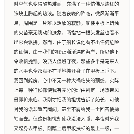
时空气也变得酷热难耐，充满了一种仿佛从烧红的
铁块上腾起的热浪。随着夜晚的降临，微风渐渐平
息，周围是一片难以想象的寂静。舵楼甲板上蜡烛
的火苗毫无跳动的迹象，两指拈一根头发丝也看不
出它会飘拂。然而，由于船长说他看不出任何危险
的征候，由于我们的船正渐渐漂向海岸，所以他下
令收帆抛锚。没派人值班守夜，那些多半是马来人
的水手也全都满不在乎地摊开身子在甲板上睡下。
我回到舱房，心中不无一种大祸临头的预感。实际
上每一种征候都使我有充分的理由判定一场热带风
暴即将来临。我刚才把我的担忧告诉了船长，可他
对我的话却置若罔闻，甚至不屑给我一个回答便拂
袖而去。但这份担忧却使我没法入睡，半夜时分我
又起身去甲板。刚踏上后甲板扶梯的最上一级，一