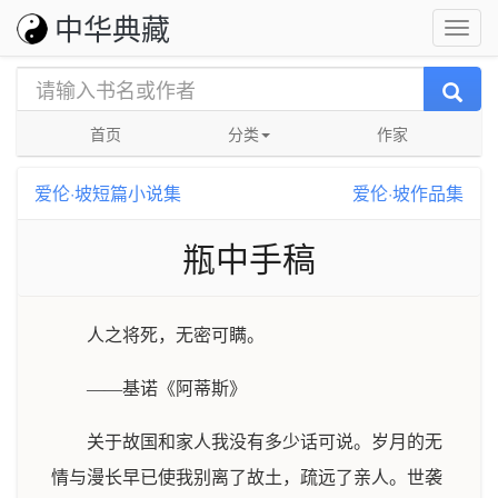
中华典藏
首页
分类
作家
爱伦·坡短篇小说集
爱伦·坡作品集
瓶中手稿
人之将死，无密可瞒。
——基诺《阿蒂斯》
关于故国和家人我没有多少话可说。岁月的无
情与漫长早已使我别离了故土，疏远了亲人。世袭