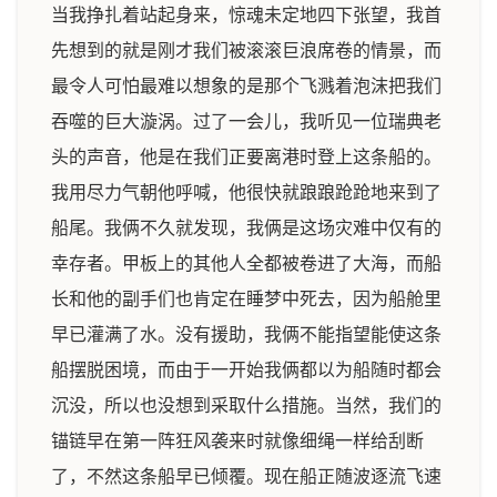
当我挣扎着站起身来，惊魂未定地四下张望，我首
先想到的就是刚才我们被滚滚巨浪席卷的情景，而
最令人可怕最难以想象的是那个飞溅着泡沫把我们
吞噬的巨大漩涡。过了一会儿，我听见一位瑞典老
头的声音，他是在我们正要离港时登上这条船的。
我用尽力气朝他呼喊，他很快就踉踉跄跄地来到了
船尾。我俩不久就发现，我俩是这场灾难中仅有的
幸存者。甲板上的其他人全都被卷进了大海，而船
长和他的副手们也肯定在睡梦中死去，因为船舱里
早已灌满了水。没有援助，我俩不能指望能使这条
船摆脱困境，而由于一开始我俩都以为船随时都会
沉没，所以也没想到采取什么措施。当然，我们的
锚链早在第一阵狂风袭来时就像细绳一样给刮断
了，不然这条船早已倾覆。现在船正随波逐流飞速