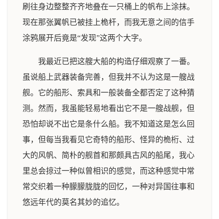
刷往身边整整齐齐地叠在一只桶上的帆布上涂抹。
现在那张翼帆已被挂上桅杆，而我无意之间的信手
涂鸦展开后竟是“发现”这两个大字。
我最近已把这艘大船的构造仔细观察了一番。
虽说船上武器装备完善，但我并不认为这是一艘战
舰。它的船形、索具和一般装备全都否定了这种猜
测。然而，我虽能轻易地看出它不是一艘战舰，但
恐怕却说不出它是条什么船。我不知道这是怎么回
事，但每当我看见它奇特的船形、怪异的桅桁、过
大的风帆、简朴的舰首和那颇具古风的船尾，我心
里总会掠过一种似曾相识的感觉，而这种感觉中常
常交织着一种朦朦胧胧的回忆，一种对异国往事和
悠远年代的莫名其妙的追忆。