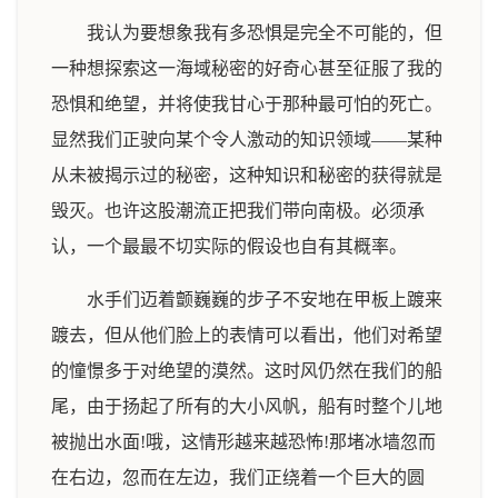
我认为要想象我有多恐惧是完全不可能的，但
一种想探索这一海域秘密的好奇心甚至征服了我的
恐惧和绝望，并将使我甘心于那种最可怕的死亡。
显然我们正驶向某个令人激动的知识领域——某种
从未被揭示过的秘密，这种知识和秘密的获得就是
毁灭。也许这股潮流正把我们带向南极。必须承
认，一个最最不切实际的假设也自有其概率。
水手们迈着颤巍巍的步子不安地在甲板上踱来
踱去，但从他们脸上的表情可以看出，他们对希望
的憧憬多于对绝望的漠然。这时风仍然在我们的船
尾，由于扬起了所有的大小风帆，船有时整个儿地
被抛出水面!哦，这情形越来越恐怖!那堵冰墙忽而
在右边，忽而在左边，我们正绕着一个巨大的圆