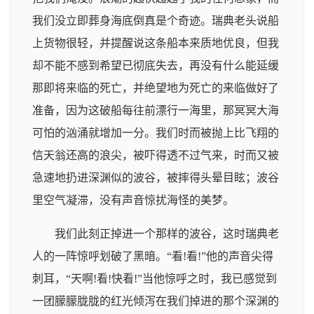
我们没立即葬身海底倒真是个奇迹。瑞典老头说船
上货物很轻，并提醒说这条船本来质地优良，但我
却不能不感到希望已彻底失去，再没有什么能延缓
那即将来临的死亡，并绝望地为死亡的来临做好了
准备，因为这破船每往前漂行一海里，那冥冥大海
可怕的汹涌就增加一分。我们时而被抛上比飞翔的
信天翁还高的浪尖，被吓得透不过气来，时而又被
急速地扔进深渊似的波谷，被摔得头晕目眩；波谷
里空气凝滞，没有声音惊扰海怪的美梦。
我们此刻正掉进一个那样的波谷，这时瑞典老
人的一阵惊呼划破了黑暗。“看!看!”他的声音尖得
刺耳，“天啊!看!快看!”当他惊呼之时，我已感觉到
一团朦朦胧胧的红光倾泻在我们掉进的那个深渊的