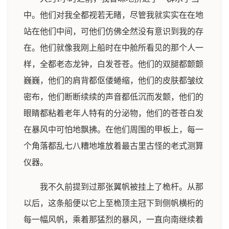
中。他们对我全都视若无睹，尽管我就实实在在地
站在他们中间，可他们仿佛全然没有意识到我的存
在。他们就像我刚上船时在中舱所看见的那个人一
样，全都老态龙钟，白发苍苍。他们的双腿都颤颤
巍巍，他们的肩背都伛偻蜷缩，他们的皮肤都皱纹
密布，他们断断续续的声音都低沉而发颤，他们的
眼睛都粘着老年人特有的分泌物，他们的苍苍白发
在暴风中可怕地飘拂。在他们周围的甲板上，每一
个角落都乱七八糟地堆放着最古里古怪的老式测算
仪器。
我不久前提到过那张翼帆被挂上了桅杆。从那
以后，这条船便以它上至桅顶主冠下到侧帆横桁的
每一幅风帆，乘着那猛烈的暴风，一直向南继续着