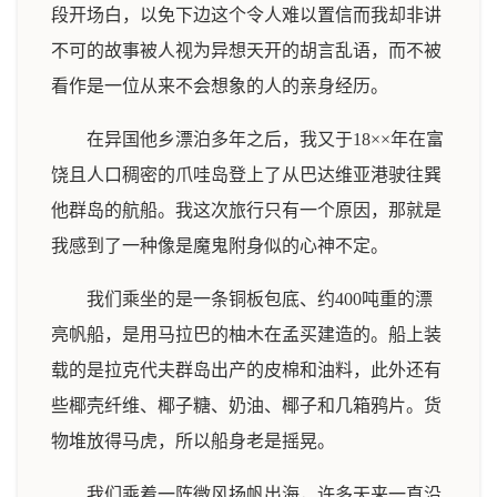
段开场白，以免下边这个令人难以置信而我却非讲
不可的故事被人视为异想天开的胡言乱语，而不被
看作是一位从来不会想象的人的亲身经历。
在异国他乡漂泊多年之后，我又于18××年在富
饶且人口稠密的爪哇岛登上了从巴达维亚港驶往巽
他群岛的航船。我这次旅行只有一个原因，那就是
我感到了一种像是魔鬼附身似的心神不定。
我们乘坐的是一条铜板包底、约400吨重的漂
亮帆船，是用马拉巴的柚木在孟买建造的。船上装
载的是拉克代夫群岛出产的皮棉和油料，此外还有
些椰壳纤维、椰子糖、奶油、椰子和几箱鸦片。货
物堆放得马虎，所以船身老是摇晃。
我们乘着一阵微风扬帆出海，许多天来一直沿