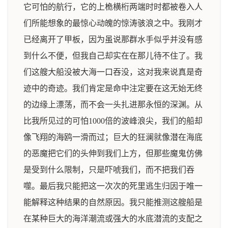
它可怕的航行，它的上桅横桁两端时时都被卷入人
们所能想象的最惊心动魄的惊涛骇浪之中。我刚才
已经离开了甲板，因为虽说那群水手似乎并没有感
到什么不便，但我自己却实在在那儿待不住了。我
们这艘大船没被大海一口吞没，这对我来说真是奇
迹中的奇迹。我们肯定是命中注定要在这无始无终
的边缘上漂荡，而不会一头扎进那永恒的深渊。从
比我所见过的可怕1000倍的波峰浪尖，我们的船却
像飞翔的海鸥一滑而过；巨大的狂澜就像潜在海底
的恶魔把它们的头伸到我们上方，但那些魔鬼仿佛
是受到什么限制，只是吓唬我们，而不把我们吞
噬。最后我只能把这一次次的死里逃生归因于唯一
能解释这种结果的自然原因。我只能推测这艘船是
在某种巨大的海洋潮流或强大的水底潜流的支配之