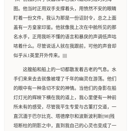
图。他当时正用双手支撑着头，用愤然不安的眼睛
盯着一份文件，我认为那是一份诏封令，总之上面
盖有一方皇家印鉴。他就像我上次在中舱所见的那
名水手，正用我听不懂的语言和暴戾的声调低声咕
哝着什么。尽管说话人就在我跟前，可他的声音却
似乎从1英里开外传来。|||||
这艘船和船上的一切都散发着古老的气息。水
手们来来去去就像被埋了千年的幽灵在游荡。他们
的眼中有一种急切不安的神情。当他们的身影在船
灯灯光的辉映下横在我的道上，我心里便有一种前
所未有的感受，尽管我平生专爱与古董打交道，一
直沉湎于巴尔比克、塔德摩尔和波斯波利斯[98]残
垣断柱的阴影之中，直到我自己的心灵也变成了一