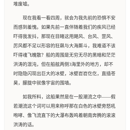
堆废墟。
现在我看一看四周，就会为我先前的恐惧不安
而感到羞愧。如果先前一直伴随着我们的疾风已经
吓得我发抖，那现在目睹这用飓风、台风、罡风、
厉风都不足以形容的狂飙与大海厮斗，我难道不该
吓得魂飞魄散？船的周围是无穷无尽的黑暗和茫茫
洪涛的混沌，但在船舷两侧3海里外的地方，却不
时隐隐闪现出巨大的冰壁，冰壁岧岧仡仡，直插苍
昊，朦胧中就像宇宙的围墙。
如我所料，这船果然是在一股潮流之中——假
若潮流这个词可以用来称呼那在白色的冰壁旁怒吼
咆哮、像飞流直下的大瀑布轰鸣着朝南奔腾的滚滚
洪涛的话。