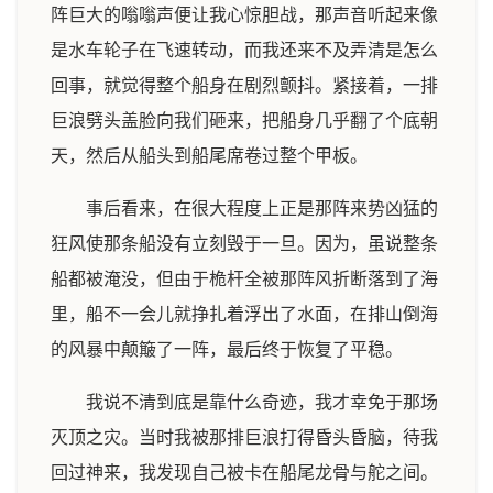
阵巨大的嗡嗡声便让我心惊胆战，那声音听起来像
是水车轮子在飞速转动，而我还来不及弄清是怎么
回事，就觉得整个船身在剧烈颤抖。紧接着，一排
巨浪劈头盖脸向我们砸来，把船身几乎翻了个底朝
天，然后从船头到船尾席卷过整个甲板。
事后看来，在很大程度上正是那阵来势凶猛的
狂风使那条船没有立刻毁于一旦。因为，虽说整条
船都被淹没，但由于桅杆全被那阵风折断落到了海
里，船不一会儿就挣扎着浮出了水面，在排山倒海
的风暴中颠簸了一阵，最后终于恢复了平稳。
我说不清到底是靠什么奇迹，我才幸免于那场
灭顶之灾。当时我被那排巨浪打得昏头昏脑，待我
回过神来，我发现自己被卡在船尾龙骨与舵之间。