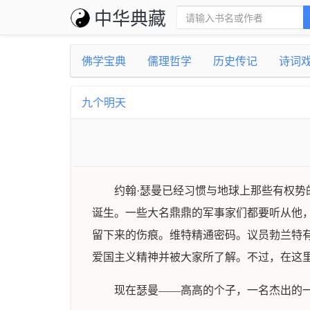
中华典藏
佛学宝典
儒理哲学
历史传记
诗词
九个明天
约翰·瑟曼已经习惯与地球上那些有权
诞生。一些大名鼎鼎的军事家们都要听从他
留下来的伤痕。维特精通密码。议员勃兰特有
爱国主义精神并被大家所了解。不过，在这
现在瑟曼——高高的个子，一名杰出的一