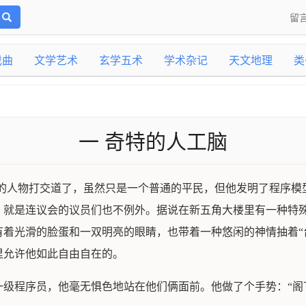
留
戏曲
文学艺术
玄学五术
学术杂记
天文地理
类
一 奇特的人工脑
势的人物打交道了，虽然只是一个普通的平民，但他发明了程序模
，就是连议会的议员们也不例外。据说在新五角大楼里有一种特
着光滑的脸蛋和一双明亮的眼睛，也带着一种悠闲的神情抽着“
里允许他如此自由自在的。
级程序员，他毫无惧色地站在他们俩面前。他做了个手势：“阁