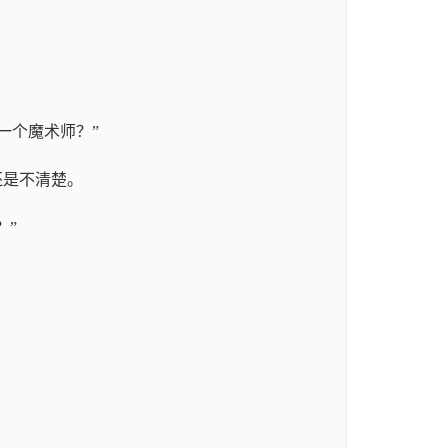
一个魔术师？”
还是不清楚。
？”