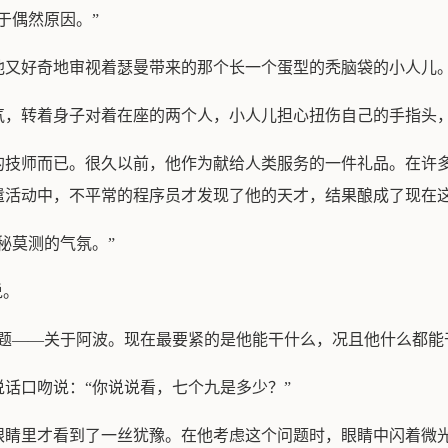
于偶然原因。”
他又好奇地审视着瑟曼带来的那个长一个蛋型的秃脑袋的小人儿
气，转着身子对着在座的两个人，小人儿担心扭伤自己的手指头
的技师而已。很久以前，他作为献给人类服务的一件礼品。在许
遣活动中，不平常的程序员才发现了他的天才，结果酿成了现在
秘莫测的气氛。”
说。
题——关于阿波。现在最要紧的是他能干什么，况且他什么都能
话口吻说：“你说说看，七个九是多少？”
睛里才看到了一丝犹豫。在他考虑这个问题时，眼睛中闪着微光