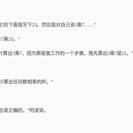
它的下面我写下23。然后我对自己说3乘7……”
乘23。”
计算出3乘7，因为那是我工作的一个步骤。我先算出3乘7是21。
。
以计算出任何数相乘的积。”
总是正确的。”阿波说。