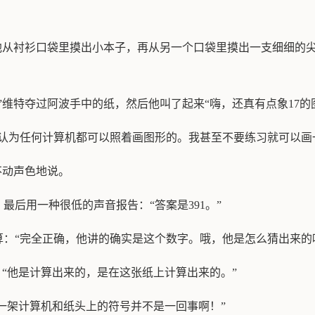
。他从衬衫口袋里摸出小本子，再从另一个口袋里摸出一支细细的
”维特夺过阿波手中的纸，然后他叫了起来“嗨，还真有点象17的
认为任何计算机都可以照着画图形的。我甚至不要练习就可以画一
不动声色地说。
最后用一种很低的声音报告：“答案是391。”
：“完全正确，他讲的确实是这个数字。哦，他是怎么猜出来的
，“他是计算出来的，是在这张纸上计算出来的。”
“一架计算机和纸头上的符号并不是一回事啊！”