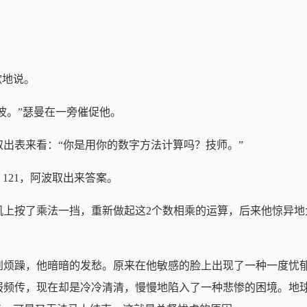
歉地说。
波。”瑟曼在一旁催促他。
出表来看：“你是用你的数字方法计算吗？技师。”
，121，阿波取出来答案。
机上按了乘法一挡，重新做起这2个数相乘的运算，后来他惊异地
到烦躁，他暗暗的发愁。原来在他敏感的脸上出现了一种一度忧郁
报频传，现在却是冷冷清清，慢慢地陷入了一种悲惨的困境。地