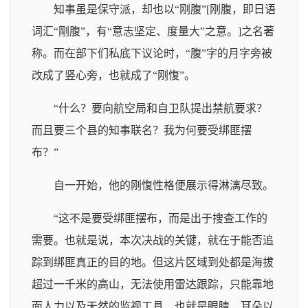
知事虽是保守派，却也以“刚腹”[刚腹，即日语
词汇“剛腹”，有“意志坚定、度量大”之意。]之名著
称。而在部下们私底下议论时，“腹”字的月字旁被
改成了竖心旁，也就成了“刚愎”。
“什么？要向航空局和自卫队提出禁航要求？
而且要三个县的知事联名？我为何要受绑匪摆
布？”
自一开始，他的刚愎性格便展示得淋漓尽致。
“这不是要受绑匪摆布，而是出于搜查工作的
需要。也就是说，本次决战的关键，就在于能否追
踪到绑匪真正的目的地。但这片区域到处都是海拔
超过一千米的高山，无法使用雷达跟踪，只能靠地
面人力以及天然的监视工具，也就是眼睛、耳朵以