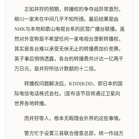
正如井狩的预期，转播权的争夺战异常激烈，
柳川一家夹在中间几乎不知所措。最后结果是由
NHK与本地和歌山电视台系的民营广播台联播。虽
然对外宣称是不希望任何一家电视台垄断转播权，
其实是各台难以承受无休无止的转播费加价竞赛。
英子事后悄悄透露，各台的转播费共计达一亿两千
万日元，是井狩所估计数额的十二倍。
转播权问题解决后，KDD[KDD，即日本的国
际电信电话株式会社。]宣布该节目将通过卫星向
世界各地转播。
而井狩等人，根本无暇理会外界的这些事情。
警方忙于设置三县联合搜查总部，统一作战方