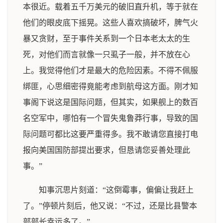
本很近。载着五千万美元的破旧直升机，等于就在
他们的眼皮底下摇晃。这些人喜欢搞破坏，脾气火
暴又贪财，至于事件关系到一个日本老太太的生
死，对他们而言就像一只虱子一般，并不放在心
上。我觉得他们才是最大的危险因素。不得不佩服
绑匪，心思细密得竟能考虑到航母这方面。刚才知
事阁下说这是国际问题，但其实，如果舰上的数百
名空军中，哪怕有一个冒失鬼鲁莽行事，导致的国
际问题可都比这要严重得多。我不敢请您直接打电
报向美国国防部提出要求，但恳请您妥善处理此
事。”
知事沉思片刻道：“这倒霉事，偏偏让我赶上
了。”停顿片刻后，他又说：“不过，还是比县警本
部部长幸运多了。”