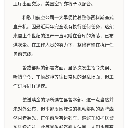
卫厅出面交涉，美国空军亦将予以配合。
和歌山航空公司一大早便忙着整修西科斯基式
直升机。因最近两年完全没有执行任何任务，这架
来自上个世纪的遗产一直沉睡在仓库的角落，已布
满灰尘。在工作人员的努力下，整修有望在执行任
务前完成。
警戒部队的部署方面，虽多次发生指令失误、
听错命令、车辆故障等往日常见的混乱场面，但工
作进展同样迅速。
装送赎金的场所选在县警本部。这一点当然并
未对外公布，但本部周围埋设的机动部队的盾牌森
然闪着寒光，正午前后有运钞车、巡逻车和护送警
车陆续抵达，此等景象必然引人注目，人们也都有