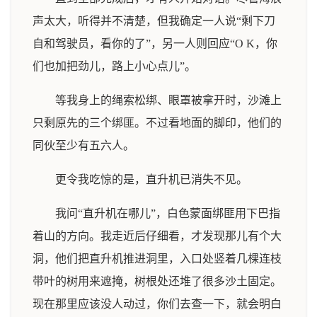
声太大，听得并不清楚，但我确定一人说“剩下刀
自和驾驶员，看你的了”，另一人则回应“O K，你
们也加把劲儿，路上小心点儿”。
等我身上的绳索松绑、眼罩被拿开时，沙滩上
只剩原先的三个绑匪。不过看地面的脚印，他们的
同伙至少有五六人。
更令我吃惊的是，直升机已消失不见。
我问“直升机在哪儿”，白色蒙面绑匪用下巴指
着山的方向。我走近后仔细看，才发现那儿有个大
洞，他们把直升机推进洞里，入口处竖着几棵连枝
带叶的树用来遮掩，树根处还堆了很多沙土固定。
现在那里应该没人动过，你们去查一下，就会明白