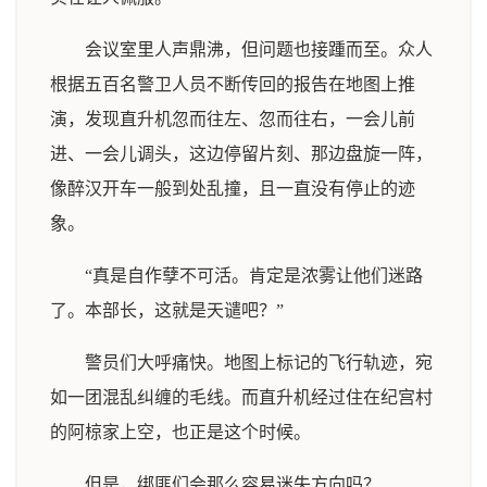
会议室里人声鼎沸，但问题也接踵而至。众人
根据五百名警卫人员不断传回的报告在地图上推
演，发现直升机忽而往左、忽而往右，一会儿前
进、一会儿调头，这边停留片刻、那边盘旋一阵，
像醉汉开车一般到处乱撞，且一直没有停止的迹
象。
“真是自作孽不可活。肯定是浓雾让他们迷路
了。本部长，这就是天谴吧？”
警员们大呼痛快。地图上标记的飞行轨迹，宛
如一团混乱纠缠的毛线。而直升机经过住在纪宫村
的阿椋家上空，也正是这个时候。
但是，绑匪们会那么容易迷失方向吗？