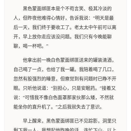
黑色蒙面绑匪本是个不苟言笑、极其冷淡的
人，但昨夜他难得心情好，告诉我说：“明天是最
后一天，我们终于要收工了。老太太中午前可以离
开，早上放你走应该没问题。我们只有今晚能聊
聊，喝一杯吧。”
他拿出前一晚白色蒙面绑匪送来的罐装清酒，
自己喝了一点，也给了我一罐。我陪着喝了几口，
忽然有股强烈的睡意，但察觉到有问题时已睁不开
眼。只听他说道：“别担心，只是安眠药。”接着又
说：“可惜我不像白色面罩那家伙那么矮，不然就
能坐你的直升机了。”之后我就失去了意识。
早上醒来，黑色蒙面绑匪已不见踪影，洞里只
剩下我一人。我想起他昨晚的话，连忙下山。以上