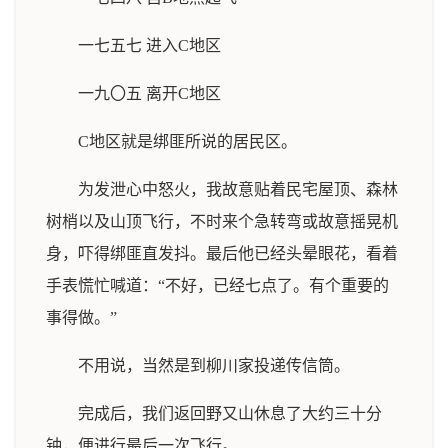
一七五七 进入C地区
一九〇五 离开C地区
C地区就是绑匪所说的居民区。
为发泄心中怒火，我故意贴着民宅屋顶、森林
树梢以及山顶飞行，不时来个急转弯或故意摇晃机
身，吓得绑匪直发抖。最后他已经头晕眼花，看着
手表慌忙喊道：“不好，已经七点了。有个重要的
事得做。”
不用说，当然是到柳川家投递传信筒。
完成后，我们返回野又山休息了大约三十分
钟，便进行最后一次飞行。