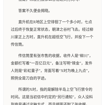
答案不久便会揭晓。
直升机在R地区上空徘徊了一个多小时，七点
过后终于恢复正常状态，朝津之谷村飞去。经过柳
川家正上方时，直升机在超低空飞行，并投下一个
传信筒。
传信筒里有张市售的收据，收件人是“柳川”，
金额栏写着“一百亿日元”，备注写明“赎金”，发件
人则是“彩虹童子”，背面写着“X时为晚上九点”，
照例全是刀自的字迹。
所谓的X时，指的是解除半岛上空飞行禁令的
时间。这是当初信中约定的“另行通知”，众人没料
到竟是通过这种方式，而且绑匪还附了张收据。