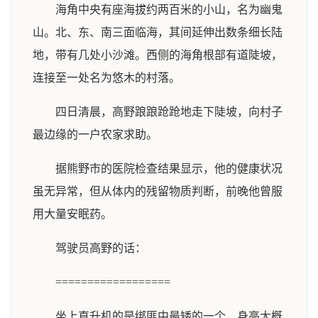
海角中央有座海拔约两百米的小山，名为幽鬼
山。北、东、南三面临海，其间延伸出数条细长陆
地，带有几处小沙滩。西侧的海角根部有道陡坡，
连接至一处名为悠木的村落。
四日清晨，高野踉踉跄跄地走下陡坡，向村子
最边缘的一户农家求助。
据熊野市的医院检查结果显示，他的健康状况
虽无异常，但从体内的残留物质判断，前晚他曾服
用大量安眠药。
驾驶员高野的话：
==================
坐上直升机的是绑匪中最矮的一个，身高大概