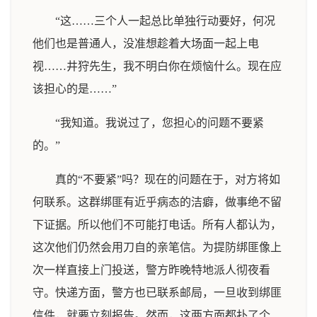
“这……三个人一起总比单独行动要好，何况
他们也是普通人，没准想趁着大场面一起上电
视……井狩先生，我不明白你在烦恼什么。现在应
该担心的是……”
“我知道。我说过了，您担心的问题不要紧
的。”
真的“不要紧”吗？现在的问题在于，对方将如
何联系。这群绑匪有近乎病态的洁癖，做事绝不留
下证据。所以他们不可能打电话。所有人都认为，
这次他们仍然会用刀自的亲笔信。为提防绑匪像上
次一样直接上门投送，警方昨晚特地派人彻夜看
守。快递方面，警方也已联系邮局，一旦收到绑匪
信件，就要立刻报告。然而，这两方面都扑了个