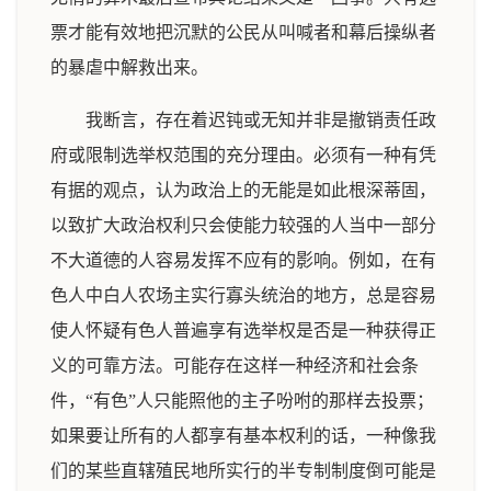
票才能有效地把沉默的公民从叫喊者和幕后操纵者
的暴虐中解救出来。
我断言，存在着迟钝或无知并非是撤销责任政
府或限制选举权范围的充分理由。必须有一种有凭
有据的观点，认为政治上的无能是如此根深蒂固，
以致扩大政治权利只会使能力较强的人当中一部分
不大道德的人容易发挥不应有的影响。例如，在有
色人中白人农场主实行寡头统治的地方，总是容易
使人怀疑有色人普遍享有选举权是否是一种获得正
义的可靠方法。可能存在这样一种经济和社会条
件，“有色”人只能照他的主子吩咐的那样去投票；
如果要让所有的人都享有基本权利的话，一种像我
们的某些直辖殖民地所实行的半专制制度倒可能是