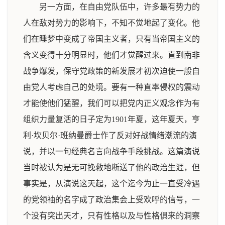
另一方面，在自由党队伍中，许多最有势力的
人在敌对势力的影响下，不知不觉地起了变化。他
们在睡梦中变成了帝国主义者，只有当帝国主义的
含义变得十分明显时，他们才觉醒过来。直到南非
战争爆发，保守党政策的新发展才初次迫使一般自
由党人考虑自己的处境。要有一种直率侵权的震动
才能使他们猛醒，我们可以把党内正义观念作为有
组织力量复活的日子定为1901年夏，这年夏天，亨
利·坎贝尔·班纳曼爵士作了反对好战情绪潮流的演
说，并以一句经典名言向战争手段挑战。这篇演说
当时被认为是无可挽救地断送了他的政治生涯，但
事实是，从演说这天起，这个迄今为止一直受冷遇
的党领袖的名字成了政治集会上受欢呼的信号，一
个没有突出天才，只有性格以及与性格俱来的洞察