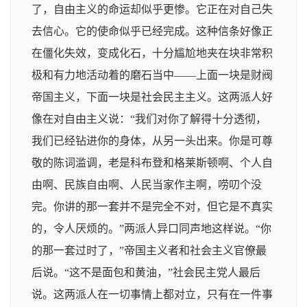
了，自由主义的命运却似乎更惨。它正在对自己失
去信心。它的使命似乎已经完成。这种信条好像正
在僵化失效，变成化石，十分尴尬地夹在块非常积
极和有力地活动着的磨石当中——上面一块是财阀
帝国主义，下面一块是社会民主主义。这两派人好
像在对自由主义说：“我们对你了解得十分透彻，
我们已经钻进你的身体，从另一头出来。你是可尊
敬的陈词滥调，老是科布登和格莱斯顿啊、个人自
由啊、民族自由啊、人民当家作主啊，唠叨个没
完。你讲的那一套并不是完全不对，但它是不真实
的，令人厌烦的。”两派人异口同声地这样说。“你
的那一套过时了，”帝国主义者和社会主义官僚最
后说。“这不是面包和黄油，”社会民主党人最后
说。这两派人在一切事情上都对立，只有在一件事