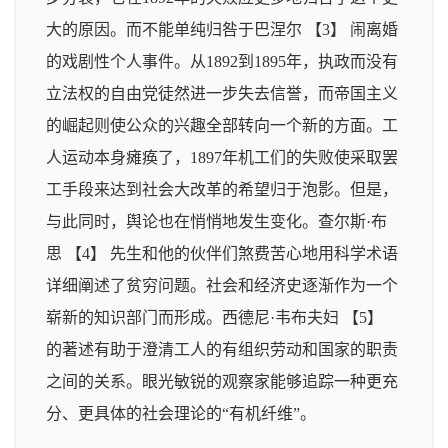
大的原因。而不能单纯归咎于巴涅尔 【3】 闹离婚
的戏剧性个人事件。从1892到1895年，执政而没有
立法权的自由党徒然进一步失去信誉，而帝国主义
的崛起则使公众的兴趣全部转向一个新的方面。工
人运动本身瘫痪了，1897年机工们的失败使采取罢
工手段来达到社会大改革的希望归于泡影。但是，
与此同时，舆论也在悄悄地发生变化。查尔斯·布
思 【4】 先生和他的伙伴们煞费苦心地用科学术语
详细阐述了贫穷问题。社会和经济史逐渐作为一个
崭新的知识部门而形成。西德尼·韦布夫妇 【5】
的著述有助于澄清工人的有组织劳动和国家的职责
之间的关系。眼光敏锐的观察家能够追踪一种更充
分、更具体的社会理论的“有机纤维”。