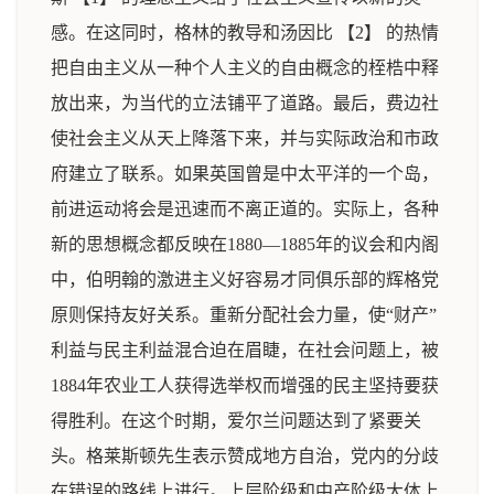
感。在这同时，格林的教导和汤因比 【2】 的热情
把自由主义从一种个人主义的自由概念的桎梏中释
放出来，为当代的立法铺平了道路。最后，费边社
使社会主义从天上降落下来，并与实际政治和市政
府建立了联系。如果英国曾是中太平洋的一个岛，
前进运动将会是迅速而不离正道的。实际上，各种
新的思想概念都反映在1880—1885年的议会和内阁
中，伯明翰的激进主义好容易才同俱乐部的辉格党
原则保持友好关系。重新分配社会力量，使“财产”
利益与民主利益混合迫在眉睫，在社会问题上，被
1884年农业工人获得选举权而增强的民主坚持要获
得胜利。在这个时期，爱尔兰问题达到了紧要关
头。格莱斯顿先生表示赞成地方自治，党内的分歧
在错误的路线上进行。上层阶级和中产阶级大体上