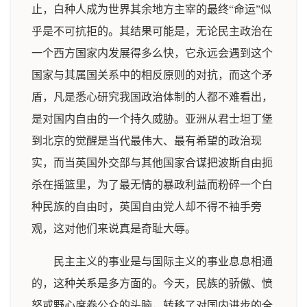
止，白种人成为世界其余地方主宰的最终“命运”似
乎是不可抗拒的。其结果可能是，无论民主政治在
一个西方国家内发展得多么快，它永远会遇到这个
国家与其属国关系中的相反原则的对抗，而这个矛
盾，凡是悉心研究我国政治体制的人都不难看出，
是对国内自由的一个持久威胁。亚洲从君士坦丁堡
到北京的觉醒是当代最伟大、最有希望的政治现
实，而当英国外交部与其他国家合谋把波斯自由扼
杀在摇篮里，为了最无情的暴政利益而粉碎一个白
种民族的自由时，英国自由党人却不得不袖手旁
观，这对他们来说真是奇耻大辱。
民主主义的事业是与国际主义的事业息息相通
的，这种关系是多方面的。今天，民族的骄傲、愤
怒或野心席卷公众的头脑，转移了对国内进步的全