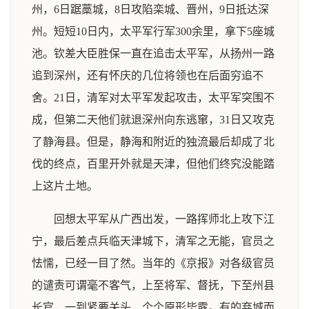
州，6日踞藁城，8日攻陷栾城、晋州，9日抵达深
州。短短10日内，太平军行军300余里，拿下5座城
池。钦差大臣胜保一直在追击太平军，从扬州一路
追到深州，还有怀庆的几位将领也在后面穷追不
舍。21日，清军对太平军发起攻击，太平军突围不
成，但第二天他们就退深州向东逃窜，31日又攻克
了静海县。但是，静海和附近的独流最后却成了北
伐的终点，百里开外就是天津，但他们终究没能踏
上这片土地。
回想太平军从广西出发，一路挥师北上攻下江
宁，最后差点兵临天津城下，清军之无能，官员之
怯懦，已经一目了然。当年的《京报》对各级官员
的谴责可谓毫不客气，上至将军、督抚，下至州县
长官，一到紧要关头，个个原形毕露。有的弃城而