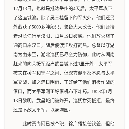
12月13日，也就是抵达岳州的4天后，太平军攻下
了这座城池。除了吴三桂留下的军火外，他们还另
外截获了5000多艘船只，装备大大改善。他们紧接
着沿长江行至汉阳，12月19日破城。他们放火烧了
通商口岸汉口，随后便渡江攻打武昌。总督以守湖
南为由未至，湖北巡抚已尽全力防御，此时从湖南
赶来的向荣援军距离武昌城不过3里开外，太平军
被夹在援军和守军之间，但双方似乎都不愿与太平
军交战，加之连日阴雨，正好给了他们消极作战的
借口，而太平军则正好借机布下炸药。1853年1月
13日黎明，武昌城门被炸开，巡抚拼死抵拒，最终
还是不敌太平军，以身殉国。
此时赛尚阿已被革职，徐广缙接任钦差，但他