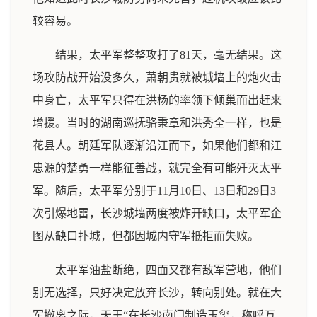
较容易。
结果，太平军整整攻打了81天，毫无结果。这
场攻防战开始没多久，萧朝贵就被城墙上的炮火击
中身亡，太平军只得在洪杨的率领下倾巢而出赶来
增援。当时的湖南巡抚骆秉章和洪秀全一样，也是
花县人。朝廷军队逐渐沿江而下，如果他们都和江
忠源的楚勇一样能征善战，就完全有可能歼灭太平
军。随后，太平军分别于11月10日、13日和29日3
次引爆地雷，长沙城墙两度被炸开缺口，太平军企
图从缺口扑城，但都因城内守军抵拒而失败。
太平军油盐断绝，四面又都有敌军营地，他们
别无选择，只好决定放弃长沙，转向别处。就在大
军撤离之际，天王“在长沙南门制造玉玺，称呼万