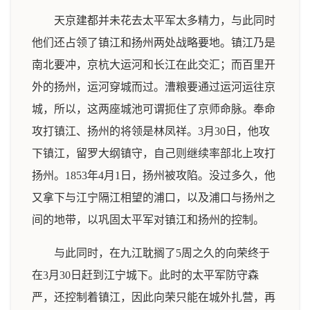
天京建都并未花去太平军太多精力，与此同时
他们还占领了镇江和扬州两处战略要地。镇江乃是
南北要冲，京杭大运河和长江在此交汇；而百里开
外的扬州，运河穿城而过。漕粮要通过运河运往京
城，所以，这两座城池可谓扼住了京师命脉。奉命
攻打镇江、扬州的将领是林凤祥。3月30日，他攻
下镇江，留罗大纲镇守，自己则继续率部北上攻打
扬州。1853年4月1日，扬州被攻陷。没过多久，他
又拿下与江宁隔江相望的浦口，以及浦口与扬州之
间的地带，以巩固太平军对镇江和扬州的控制。
与此同时，在九江耽搁了5周之久的向荣终于
在3月30日赶到江宁城下。此时的太平军防守森
严，还控制着镇江，因此向荣只能在城外扎营，再