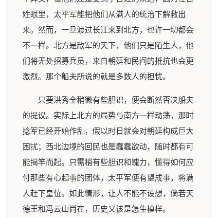
姓眼里，太平军能把他们从满人的统治下解救出
来。然而，一旦渡过长江来到北方，也许一切都会
不一样。北方是敌军的天下，他们只是陌生人，他
们将无处招募兵员，来自朝廷和民间的抵抗也会更
激烈。那个船夫所说的就是多数人的担忧。
只要洪秀全稍微有些胆识，便会断然否决船夫
的提议。实际上北方的局势与南方一样动荡，那时
捻军已经开始作乱，假以时日就会对朝廷构成巨大
困扰；西北边境的回民也是蠢蠢欲动，随时都有可
能揭竿而起。只需稍有些胆识和魄力，懂得如何应
付那些有心起事的团体，太平军便有望成事，将满
人赶下皇位。如此情形，让人不能不设想，倘若天
德王和冯云山尚在，历史又该是怎生模样。