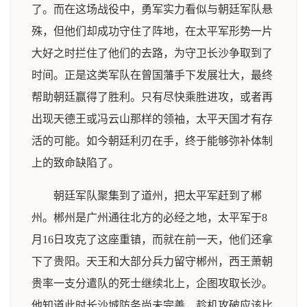
了。而在这场战役中，勇军实力看似与朝廷军队悬
殊，但他们却成功守住了阵地，在太平军形势一片
大好之时拦住了他们的去路，为守卫长沙争取到了
时间。正是这类军队在曾国藩手下发展壮大，最终
帮助朝廷赢得了胜利。只有尽快乘胜进攻，或者再
出现天德王或冯云山那样的领袖，太平天国才有存
活的可能。如今朝廷利刃在手，终于能够弥补体制
上的致命缺陷了。
朝廷军队聚集到了道州，把太平军赶到了郴
州。郴州是广州通往北方的必经之地，太平军于8
月16日攻克了这座重镇，而就在前一天，他们还拿
下了贵阳。天王和大部分兵力留守郴州，西王萧朝
贵率一支分遣队的死士继续北上，企图攻取长沙。
他知道此时长沙城防务尚未完善，趁机攻破应该比