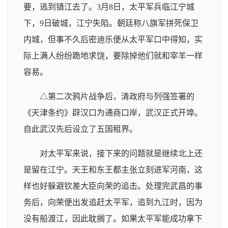
要，逃到镇江去了。3月8日，太平军兵临江宁城
下，9日破城，江宁失陷。朝廷称八旗军拼死保卫
内城，但事不久后密迪乐便从太平军口中得知，实
际上满人纷纷跪地求饶，要除掉他们就和宰羊一样
容易。
△第二次鸦片战争后，清政府与列强签署的
《天津条约》辟汉口为通商口岸，武汉正式开埠。
自此武汉先后设立了五国租界。
对太平军来说，接下来的问题就是继续北上还
是留在江宁。天王和东王都主张立刻进军河南，这
样也好躲避钦差大臣向荣的追击。处理完武昌的事
务后，向荣便出发追赶太平军，追到九江时，因为
没有船渡江，因此耽搁了。如果太平军能成功拿下