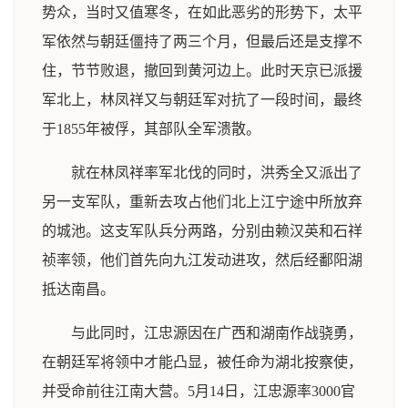
势众，当时又值寒冬，在如此恶劣的形势下，太平
军依然与朝廷僵持了两三个月，但最后还是支撑不
住，节节败退，撤回到黄河边上。此时天京已派援
军北上，林凤祥又与朝廷军对抗了一段时间，最终
于1855年被俘，其部队全军溃散。
就在林凤祥率军北伐的同时，洪秀全又派出了
另一支军队，重新去攻占他们北上江宁途中所放弃
的城池。这支军队兵分两路，分别由赖汉英和石祥
祯率领，他们首先向九江发动进攻，然后经鄱阳湖
抵达南昌。
与此同时，江忠源因在广西和湖南作战骁勇，
在朝廷军将领中才能凸显，被任命为湖北按察使，
并受命前往江南大营。5月14日，江忠源率3000官