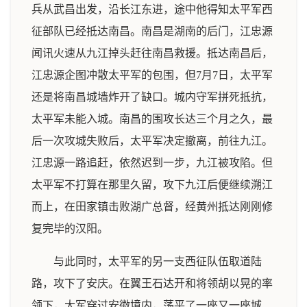
兵从武昌出发，沿长江东进，途中他得知太平军西
征部队已经抵达南昌。南昌是湖南的后门，江忠源
闻讯火速从九江掉头赶往南昌救援。抵达南昌后，
江忠源企图冲散太平军的包围，但7月7日，太平军
还是将南昌城墙炸开了缺口。城内守军拼死抵抗，
太平军未能入城。南昌的围攻长达三个月之久，最
后一次攻城失败后，太平军决定撤离，前往九江。
江忠源一路追赶，依然迟到一步，九江被攻陷。但
太平军不打算在那里久留，攻下九江后便继续溯江
而上，在田家镇击败湖广总督，经黄州抵达刚刚修
复完毕的汉阳。
与此同时，太平军的另一支西征队伍取道陆
路，攻下了安庆。在翼王石达开和将领胡以晃的率
领下，大军穿过安徽境内，荡平了一座又一座城