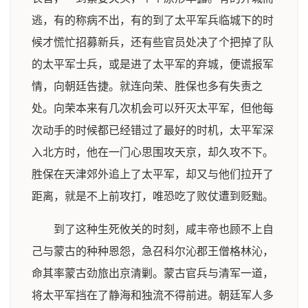
逃，有的称病不出，有的到了太平军兵临城下的时
候才慌忙招募新兵，还有些官员处决了个把掉了队
的太平军士兵，或是进了太平军的弃城，便谎报军
情，向朝廷告捷。就连向荣、胜保也多有失责之
处。向荣本来有几次机会可以歼灭太平军，但他每
次动手的时候都已经错过了最好的时机，太平军深
入北方时，他在一门心思围攻天京，却久攻不下。
胜保在天津郊外追上了太平军，却又与他们拉开了
距离，就是不上前攻打，唯恐吃了败仗遭到贬黜。
到了这种生死攸关的时刻，咸丰帝也顾不上自
己与蒙古的种种恩怨，急召科尔沁郡王僧格林沁，
命其率蒙古劲旅出京清剿。蒙古官兵与清军一道，
将太平军挡在了静海和独流不得前进。朝廷军人多