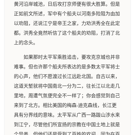
黄河沿岸城池，日后攻打京师便有很大胜算。但是
正如前文所述，军中有个船夫以河南多险阻为由加
以劝阻，还说江宁是帝王之家，力劝洪秀全在此定
都。洪秀全竟然听信了这个船夫的劝阻，打消了北
上的念头。
如果那时太平军乘胜追击，要攻克京城也并非
难事。但也许那个船夫所表达的是多数太平军将士
的心声，他们不愿渡过长江远赴北国。自古以来，
这道天堑就将中国南北一分为二，往长江以北走几
里地，周遭气氛便完全不一样了；你会感觉到自己
来到了北方。相比美国的梅森-迪克森线，长江更
具有分界线的意味。太平军从广西一路跋山涉水来
到江宁，尽管他们所宣扬的宗教在中国土地上就是
个异类，但他们还是受到了百姓的欢迎，因为在百