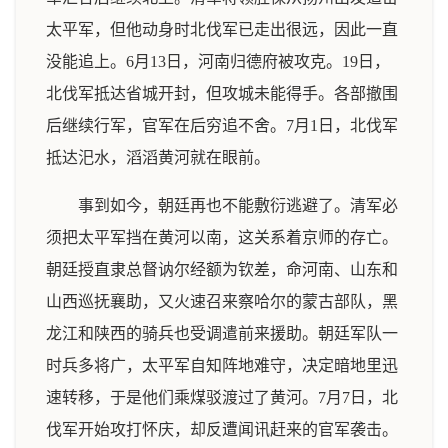
太平军，但他动身时北伐军已走出很远，因此一直
没能追上。6月13日，河南归德府被攻克。19日，
北伐军抵达省城开封，但攻城未能得手。各部撤围
后继续行军，官军在后穷追不舍。7月1日，北伐军
抵达汜水，滔滔黄河就在眼前。
事到如今，朝廷再也不能敷衍逃避了。清军必
须把太平军挡在黄河以南，这关系着京师的存亡。
朝廷授直隶总督讷尔经额为钦差，命河南、山东和
山西巡抚襄助，又火速召来察哈尔的蒙古部队，黑
龙江和陕西的骑兵也受调遣前来援助。朝廷军队一
时兵多将广，太平军自知阵地难守，决定暗地里迅
速转移，于是他们乘煤驳渡过了黄河。7月7日，北
伐军开始攻打怀庆，却反遭闻讯赶来的官军袭击。