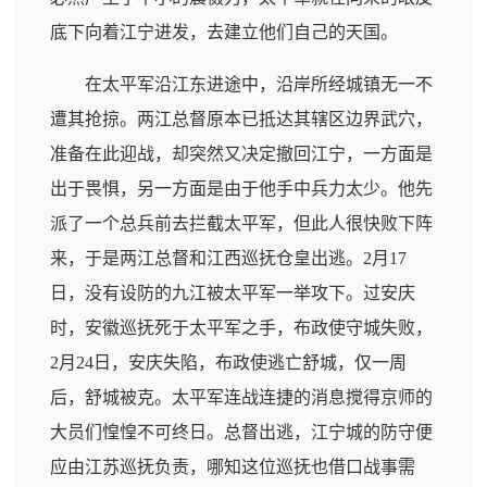
底下向着江宁进发，去建立他们自己的天国。
在太平军沿江东进途中，沿岸所经城镇无一不
遭其抢掠。两江总督原本已抵达其辖区边界武穴，
准备在此迎战，却突然又决定撤回江宁，一方面是
出于畏惧，另一方面是由于他手中兵力太少。他先
派了一个总兵前去拦截太平军，但此人很快败下阵
来，于是两江总督和江西巡抚仓皇出逃。2月17
日，没有设防的九江被太平军一举攻下。过安庆
时，安徽巡抚死于太平军之手，布政使守城失败，
2月24日，安庆失陷，布政使逃亡舒城，仅一周
后，舒城被克。太平军连战连捷的消息搅得京师的
大员们惶惶不可终日。总督出逃，江宁城的防守便
应由江苏巡抚负责，哪知这位巡抚也借口战事需