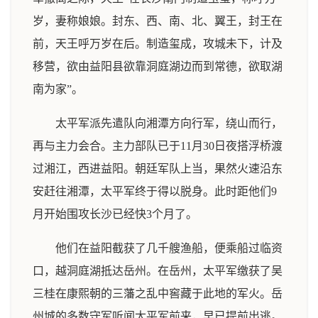
岁，妻称娘娘。封东、西、南、北、翼王，封王在
前，天王呼万岁在后。制造玺成，攻城未下，计及
移营，欲由益阳县欲靠洞庭湖边而到常德，欲取湖
南为家”。
太平军派先遣队向湘潭方向行军，绕山而行，
再与主力会合。主力部队已于11月30日夜搭浮桥渡
过湘江，西进益阳。朝廷军队上当，果然火速沿东
安赶往湘潭，太平军终于得以脱身。此时距他们9
月开始围攻长沙已经快3个月了。
他们在益阳截获了几千艘渔船，便乘船过临资
口，越洞庭湖抵达岳州。在岳州，太平军缴获了吴
三桂在康熙朝的三藩之乱中窖藏于此地的军火。岳
州城的多数守军听闻太平军前来，早已提前出逃。