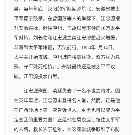
邑。当年年底，汉阳的军队回师皖北，安徽省被太
平军置于鼓掌。在曾国藩等人的举荐下，江忠源擢
升安徽巡抚，赶往庐州，与胡以晃率领的10万太平
军对峙。刘长佑和江忠源之弟江忠濬想赶来增援，
却遭到太平军堵截，无法前行。1854年1月14日，
太平军开始攻城，庐州城内将寡兵微，双方兵力悬
殊。守军殊死相抗，庐州城最终还是被太平军攻
破，江忠源投水自尽。
江忠源殉国，清廷失去了一名不世之将才。因
为英年早逝，江忠源未登得名人堂，然而，正是他
在广西沙场上第一次告诉世人，乡勇也可以成为平
定变乱的重要力量；正是他在蓑衣渡口挡住太平军
的去路，救长沙于危难，为这座省城争取到了布防