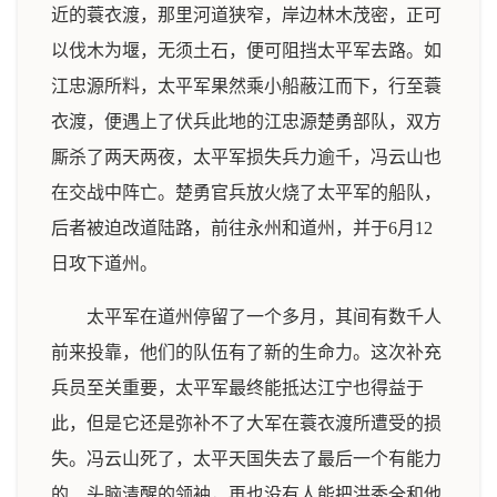
近的蓑衣渡，那里河道狭窄，岸边林木茂密，正可
以伐木为堰，无须土石，便可阻挡太平军去路。如
江忠源所料，太平军果然乘小船蔽江而下，行至蓑
衣渡，便遇上了伏兵此地的江忠源楚勇部队，双方
厮杀了两天两夜，太平军损失兵力逾千，冯云山也
在交战中阵亡。楚勇官兵放火烧了太平军的船队，
后者被迫改道陆路，前往永州和道州，并于6月12
日攻下道州。
太平军在道州停留了一个多月，其间有数千人
前来投靠，他们的队伍有了新的生命力。这次补充
兵员至关重要，太平军最终能抵达江宁也得益于
此，但是它还是弥补不了大军在蓑衣渡所遭受的损
失。冯云山死了，太平天国失去了最后一个有能力
的、头脑清醒的领袖，再也没有人能把洪秀全和他