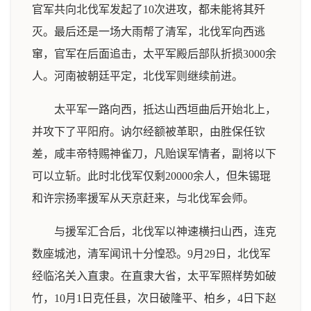
官军共向北伐军发起了10次进攻，都未能将其歼
灭。最后还是一场大雨帮了清军，北伐军向西逃
窜，官军在后面追击，太平军殿后部队折损3000余
人。河南被朝廷平定，北伐军则继续前进。
太平军一路向西，抵达山西垣曲后开始北上，
并攻下了平阳府。讷尔经额被革职，由胜保任钦
差，咸丰帝特赐神雀刀，凡贻误军情者，副将以下
可以立斩。此时北伐军仅剩20000余人，但朱锡琨
和许宗扬率援军从天京赶来，与北伐军会师。
与援军汇合后，北伐军以神速横扫山西，连克
数座城池，清军闻讯十分惶恐。9月29日，北伐军
经临洺关入直隶。在直隶大省，太平军照样势如破
竹，10月1日克任县，次日破隆平、柏乡，4日下赵