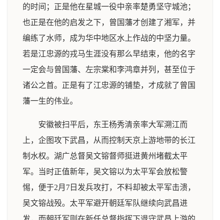
的时间；正是他在星城一役中亲率楚勇坚守城池；
也正是在他的启发之下，曾国藩才创建了湘军，并
编练了水师，成为华中地区水上作战的中坚力量。
若是江忠源的戎马生涯没有那么早结束，他的名字
一定会与曾国藩、左宗棠和李鸿章并列，甚至位于
诸公之首。正是有了江忠源的铺垫，才成就了曾国
藩一生的伟业。
安徽被扫平后，东王杨秀清亲率大军溯江而
上，企图攻下武昌，从而控制天京上游地带的长江
制水权。湖广总督吴文镕督师挺进黄州堵截太平
军。当时正值新年，吴文镕以为太平军会放松警
惕，便于2月7日发兵攻打，不料却被太平军击溃，
吴文镕战殁。太平军避开朝廷军队继续向武昌进
发，而朝廷军则在新任总督指挥下退守武昌上游的