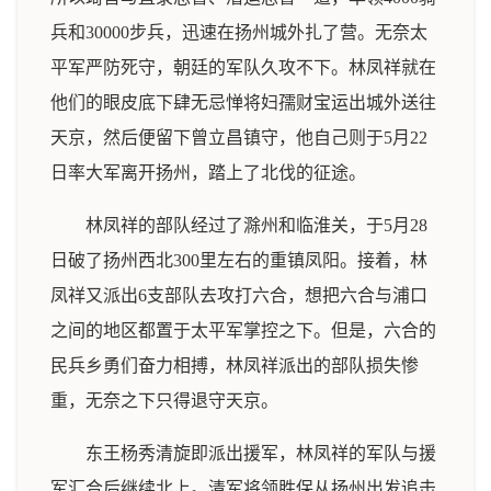
兵和30000步兵，迅速在扬州城外扎了营。无奈太
平军严防死守，朝廷的军队久攻不下。林凤祥就在
他们的眼皮底下肆无忌惮将妇孺财宝运出城外送往
天京，然后便留下曾立昌镇守，他自己则于5月22
日率大军离开扬州，踏上了北伐的征途。
林凤祥的部队经过了滁州和临淮关，于5月28
日破了扬州西北300里左右的重镇凤阳。接着，林
凤祥又派出6支部队去攻打六合，想把六合与浦口
之间的地区都置于太平军掌控之下。但是，六合的
民兵乡勇们奋力相搏，林凤祥派出的部队损失惨
重，无奈之下只得退守天京。
东王杨秀清旋即派出援军，林凤祥的军队与援
军汇合后继续北上。清军将领胜保从扬州出发追击