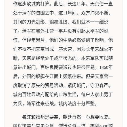
作逐步攻城的打算。此后，长达11年，天京便一直
处于清军的包围之中，这11年间，双方冲突不断，
其间的刀光剑影、输赢胜败，我们就不一一细说
了。清军在城外扎营一事并没有引起太平军的恐
慌，但经年累月，他们的生活必然受到了影响，他
们不得不把天京当成一座大营，因为长年来战火不
断，天京是经常处于戒严状态的。本来军队可以随
意进出城门，百姓良民要通过也是很容易。1860年
后，外国的舰艇在江面上频繁往来。但是天京曾一
度取消了原先的贸易活动，紧闭城门，守卫森严。
城内百姓靠政府配给的口粮生活，每户人家出男丁
为兵，随军往来征战。城内法度十分严整。
镇江和扬州是要塞，朝廷自然一心想要收复。
所以琦善与直隶总督、漕运总督一道，率领4000骑