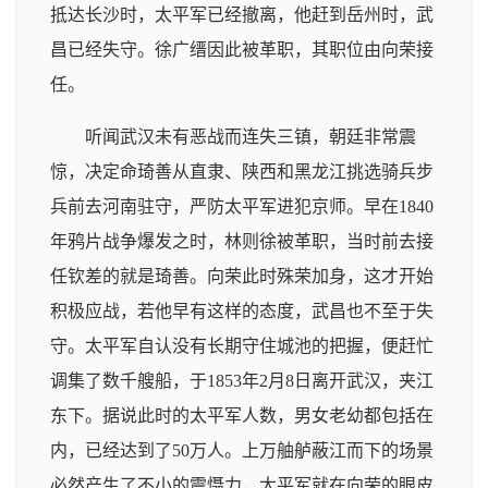
抵达长沙时，太平军已经撤离，他赶到岳州时，武
昌已经失守。徐广缙因此被革职，其职位由向荣接
任。
听闻武汉未有恶战而连失三镇，朝廷非常震
惊，决定命琦善从直隶、陕西和黑龙江挑选骑兵步
兵前去河南驻守，严防太平军进犯京师。早在1840
年鸦片战争爆发之时，林则徐被革职，当时前去接
任钦差的就是琦善。向荣此时殊荣加身，这才开始
积极应战，若他早有这样的态度，武昌也不至于失
守。太平军自认没有长期守住城池的把握，便赶忙
调集了数千艘船，于1853年2月8日离开武汉，夹江
东下。据说此时的太平军人数，男女老幼都包括在
内，已经达到了50万人。上万舳舻蔽江而下的场景
必然产生了不小的震慑力，太平军就在向荣的眼皮