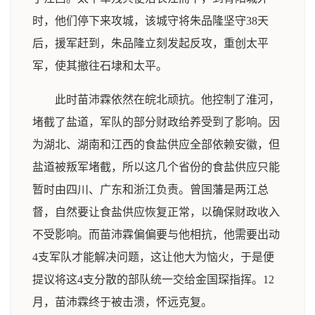
时，他们停下来攻城，该城守将朱品隆坚守38天
后，援军赶到，朱品隆立刻发起反攻，重创太平
军，使其撤往石埭和太平。
此时苗沛霖依然在皖北顽抗。他控制了淮河，
堵截了盐道，军队的部分财政给养受到了影响。因
为湖北、湖南和江西的食盐供应全部依赖安徽，但
盐道被叛军堵截，所以这几个省份的食盐供应只能
暂时由四川、广东和浙江负责。曾国藩是两江总
督，自然要让食盐供应恢复正常，以确保财政收入
不受影响。而苗沛霖偏偏要与他相抗，他需要出动
4支军队才能解决问题，这让他大为恼火，于是便
提议将这4支分散的部队统一交给金国琛指挥。12
月，苗沛霖终于被击溃，怀远克复。