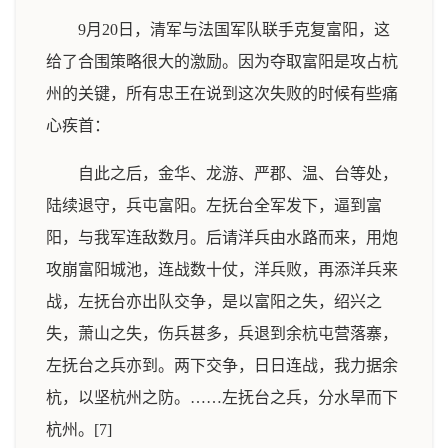
9月20日，清军与法国军队联手克复富阳，这
给了合围策略很大的激励。因为夺取富阳是攻占杭
州的关键，所有忠王在说到这次失败的时候有些痛
心疾首：
自此之后，金华、龙游、严郡、温、台等处，
陆续退守，兵屯富阳。左抚台全军发下，逼到富
阳，与我军连敌数月。后请洋兵由水路而来，用炮
攻崩富阳城池，连战数十仗，洋兵败，再添洋兵来
战，左抚台亦出队交争，是以富阳之失，绍兴之
失，萧山之失，伤兵甚多，兵退到余杭屯营落寨，
左抚台之兵亦到。两下交争，日日连战，我力据余
杭，以坚杭州之防。……左抚台之兵，分水旱而下
杭州。[7]