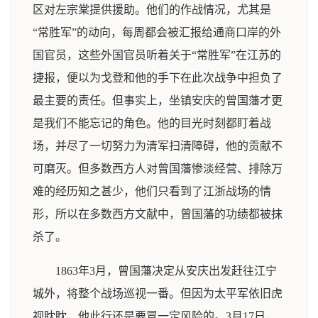
区对左宗棠提供援助。他们的作战情况，尤其是
“常胜军”的动向，每周都会被汇报给通商口岸的外
国官员，这些外国官员听着关于“常胜军”在江苏的
捷报，便以为戈登和他的手下在此次战争中担负了
最主要的责任。但事实上，坐镇安庆的曾国藩才更
是我们不能忘记的角色。他的目光时刻都盯着战
场，并尽了一切努力为清军扫清障碍，他的贡献不
可磨灭。但多数西方人对曾国藩惨淡经营、排除万
难的经历知之甚少，他们只看到了江浙战场的情
形，所以在多数西方文献中，曾国藩的功绩都被抹
杀了。
1863年3月，曾国藩决定从安庆出发赶往江宁
城外，将整个战场巡视一番。但因为太平军依旧虎
视眈眈，他此行还是要冒一定风险的。3月17日，