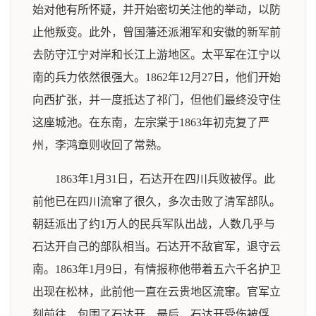
始对他有所怀疑，并开始密切关注他的举动，以防
止他叛变。此外，曾国藩还派湘军和安徽的新军前
去防守江宁对岸和长江上游地区。太平军在江宁以
南的兵力依然很强大。1862年12月27日，他们开始
向西扩张，并一度抵达了祁门，但他们最终没守住
这座城池。在东南，左宗棠于1863年初克复了严
州，李鸿章则收回了常熟。
1863年1月31日，石达开在四川兵败被俘。此
前他已在四川流窜了很久，多次击败了清军部队。
朝廷派出了约1万人的民兵军队出战，人数几乎与
石达开自己的部队相当。石达开不敌官军，退守云
南。1863年1月9日，有情报称他带着五六千名护卫
出现在松林，此前他一直在云贵地区流窜。官军立
刻前往，包围了石达开，最后，石达开受伤被俘，