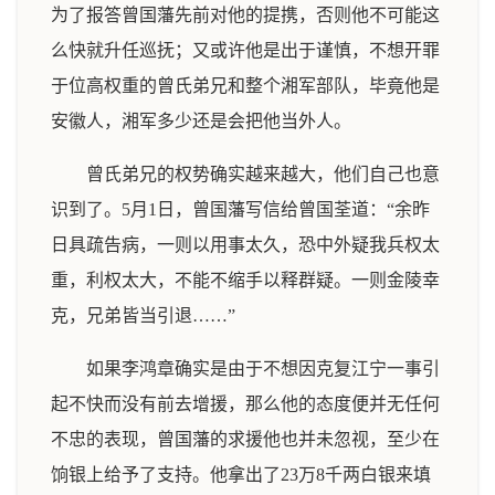
为了报答曾国藩先前对他的提携，否则他不可能这
么快就升任巡抚；又或许他是出于谨慎，不想开罪
于位高权重的曾氏弟兄和整个湘军部队，毕竟他是
安徽人，湘军多少还是会把他当外人。
曾氏弟兄的权势确实越来越大，他们自己也意
识到了。5月1日，曾国藩写信给曾国荃道：“余昨
日具疏告病，一则以用事太久，恐中外疑我兵权太
重，利权太大，不能不缩手以释群疑。一则金陵幸
克，兄弟皆当引退……”
如果李鸿章确实是由于不想因克复江宁一事引
起不快而没有前去增援，那么他的态度便并无任何
不忠的表现，曾国藩的求援他也并未忽视，至少在
饷银上给予了支持。他拿出了23万8千两白银来填