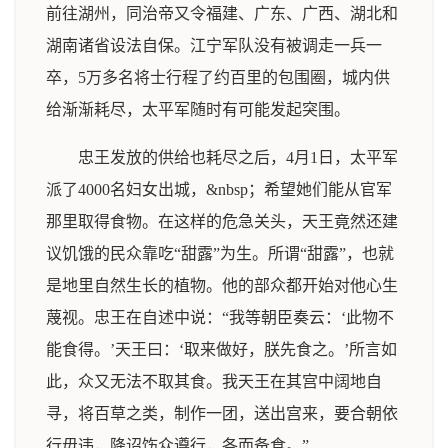
前往湖州，同治帝又令福建、广东、广西、湖北和
湖南诸省设法自保。江宁军队没有被调走一兵一
卒，5万多名将士行程了约百里的包围圈，城内供
给渐渐耗尽，太平军随时有可能发起突围。
忠王发放的供给也耗尽之后，4月1日，太平军
派了4000名妇女出城，&nbsp；希望她们能从官军
那里取得食物。在这样的危急关头，天王竟然还建
议饥饿的民众靠吃“甜露”为生。所谓“甜露”，也就
是地里自然生长的植物。他的部众都开始对他心生
蔑视。忠王在自述中说：“我等朝臣奏云：‘此物不
能食得。’天王曰：‘取来做好，朕先食之。’所言如
此，众又无法不取其食。我天王在其宫中阔地自
寻，将百草之类，制作一团，送出宫来，要合朝依
行毋违，降诏饬众遵行，各而备食。”