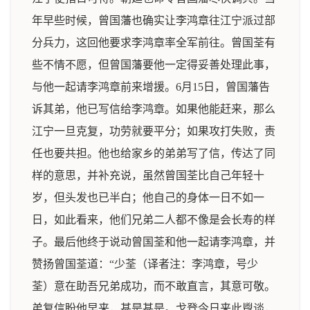
年早些时候，曾国藩也确实让李鸿章往江宁派过部
分兵力，这回他要求李鸿章率全军前往。曾国荃有
些不情不愿，但曾国藩要他一定得妥善处理此事，
与他一起请李鸿章前来增援。6月15日，曾国藩告
诉其弟，他已写信给李鸿章。如果他能赶来，那么
江宁一旦克复，功劳就要平分；如果攻打失败，责
任也要共担。他也给家乡的弟弟写了信，传达了同
样的意思，并补充说，虽然曾国荃比自己年轻十
岁，但头发也已半白；他自己的身体一日不如一
日，如此看来，他们兄弟二人都不像是会长寿的样
子。最后他终于说动曾国荃和他一起请李鸿章，并
赞扬曾国荃道：“少荃（译者注：李鸿章，号少
荃）意在助吾兄弟成功，而不敢直言，其意可敬。
弟复信盼他早来，甚是甚是。戈登今日来此鬯谈，