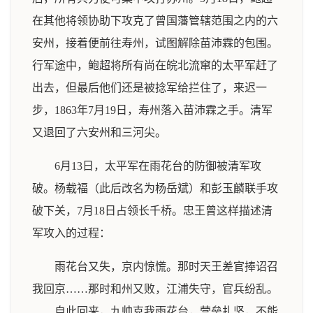
在其他将领协助下攻克了曾国藩管辖范围之内的六
安州，接着便前往寿州，试图解除苗沛霖的包围。
行军途中，鲍超将所有尚在皖北流窜的太平军赶了
出去，但最后他们还是被捻军给拦住了，来迟一
步，1863年7月19日，寿州落入苗沛霖之手。清军
又退回了六安州和三河尖。
6月13日，太平军在雨花台的防御被清军攻
破。杨载福（此后改名为杨岳斌）和彭玉麟联手攻
破下关，7月18日占领长千桥。忠王曾这样描述清
军攻入的过程：
雨花台又失，京内惊慌。那时天王差官捧诏召
我回京……那时和州又败，江浦失守，官兵纷乱。
……自此回来，九帅克我雨花台，营垒扎坚，不能