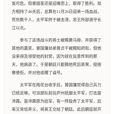
岌可危。但曾国荃还是迎难而上，取得了胜利。双
方相持了46天后，总算在11月26日迎来一场血战，
死伤数千人，太平军终于被击溃，忠王所部退守长
江以北。
参与了这场战斗的将士被赐黄马褂，并获得了
其他的嘉奖，曾国藩幼弟曾贞干被赐知府衔，但他
没来得及领受他的封赏，因为就在旨意传到的那
天，他病逝了。于是朝廷只能赐他死后哀荣，授按
察使衔，并对他追赠了谥号。
太平军在雨花台收手后，曾国藩觉得自己兵力
已经足够，可派部队前往庐州抵御太平军，打击苗
沛霖。苗沛霖原为捻军，有一阵投奔了太平军，后
来又背信弃义，将英王交给了朝廷。此后朝廷就开