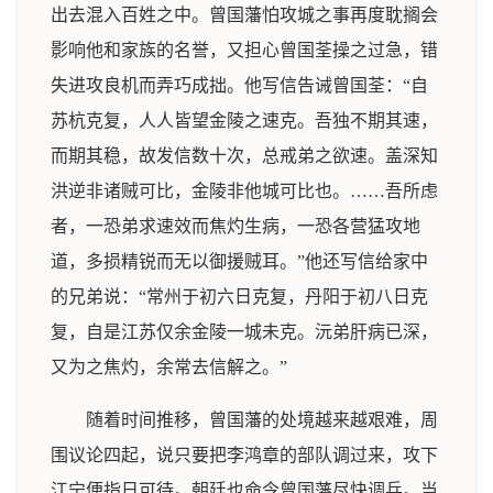
出去混入百姓之中。曾国藩怕攻城之事再度耽搁会
影响他和家族的名誉，又担心曾国荃操之过急，错
失进攻良机而弄巧成拙。他写信告诫曾国荃：“自
苏杭克复，人人皆望金陵之速克。吾独不期其速，
而期其稳，故发信数十次，总戒弟之欲速。盖深知
洪逆非诸贼可比，金陵非他城可比也。……吾所虑
者，一恐弟求速效而焦灼生病，一恐各营猛攻地
道，多损精锐而无以御援贼耳。”他还写信给家中
的兄弟说：“常州于初六日克复，丹阳于初八日克
复，自是江苏仅余金陵一城未克。沅弟肝病已深，
又为之焦灼，余常去信解之。”
随着时间推移，曾国藩的处境越来越艰难，周
围议论四起，说只要把李鸿章的部队调过来，攻下
江宁便指日可待。朝廷也命令曾国藩尽快调兵。当