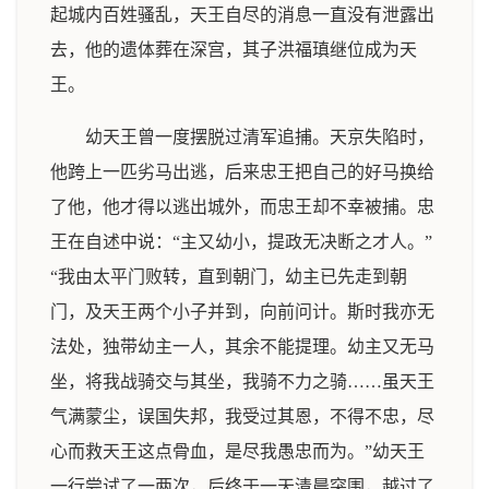
起城内百姓骚乱，天王自尽的消息一直没有泄露出
去，他的遗体葬在深宫，其子洪福瑱继位成为天
王。
幼天王曾一度摆脱过清军追捕。天京失陷时，
他跨上一匹劣马出逃，后来忠王把自己的好马换给
了他，他才得以逃出城外，而忠王却不幸被捕。忠
王在自述中说：“主又幼小，提政无决断之才人。”
“我由太平门败转，直到朝门，幼主已先走到朝
门，及天王两个小子并到，向前问计。斯时我亦无
法处，独带幼主一人，其余不能提理。幼主又无马
坐，将我战骑交与其坐，我骑不力之骑……虽天王
气满蒙尘，误国失邦，我受过其恩，不得不忠，尽
心而救天王这点骨血，是尽我愚忠而为。”幼天王
一行尝试了一两次，后终于一天清晨突围，越过了