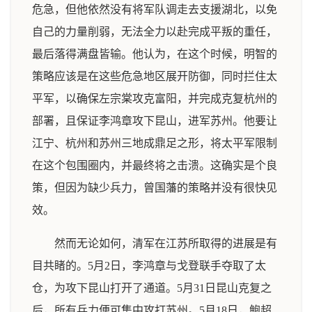
危急，但他依然没有将军队调走去支援湖北，以免
自己的力量削弱，无法全力以赴完成平叛的重任，
最后落得满盘皆输。他认为，在这个时候，明智的
策略应该是在这些危急地区展开防御，同时拦住太
平军，以确保左宗棠攻克富阳，并完成克复杭州的
部署，且保证李鸿章攻下昆山，进军苏州。他要让
江宁、杭州和苏州三地成鼎足之形，将太平军限制
在这个包围圈内，并最终将之击溃。这确实是个良
策，但因为缺少兵力，曾国藩的策略并没有很快见
效。
然而无论如何，清军在江苏所取得的进展是有
目共睹的。5月2日，李鸿章与戈登联手夺取了太
仓，为攻下昆山打开了通道。5月31日昆山克复之
后，所有兵力便可集中攻打苏州。5月18日，鲍超