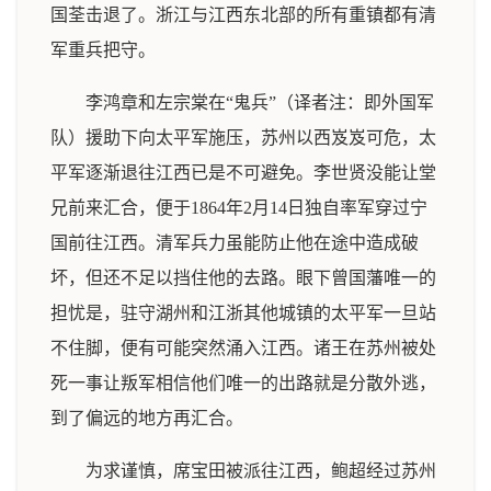
国荃击退了。浙江与江西东北部的所有重镇都有清
军重兵把守。
李鸿章和左宗棠在“鬼兵”（译者注：即外国军
队）援助下向太平军施压，苏州以西岌岌可危，太
平军逐渐退往江西已是不可避免。李世贤没能让堂
兄前来汇合，便于1864年2月14日独自率军穿过宁
国前往江西。清军兵力虽能防止他在途中造成破
坏，但还不足以挡住他的去路。眼下曾国藩唯一的
担忧是，驻守湖州和江浙其他城镇的太平军一旦站
不住脚，便有可能突然涌入江西。诸王在苏州被处
死一事让叛军相信他们唯一的出路就是分散外逃，
到了偏远的地方再汇合。
为求谨慎，席宝田被派往江西，鲍超经过苏州