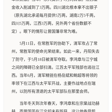
金收入削减到了3万两。四川湖北根本拿不出银子
（原先湖北承诺每月提供5万两，湖南2万5千两，
四川5万两，江西3万两，另外两个省份数额不
定）。眼下的情形让曾国藩非常为难。
5月11日，在常胜军的协助下，清军攻占了常
州，常胜军的使命光荣结束。如此一来，丹阳失去
了防守，于5月18日被清军夺取。李鸿章与江宁城
之间的障碍已全部扫清。江苏太平军残部也逃往江
西。当年6月，清军精锐在杨岳斌和鲍超等将领的
率领下在江西与太平军开战，主要作战地点在瑞
州，以防所有溃退的太平军部队在那里会师。
当年冬天到次年春天，李鸿章和左宗棠战功赫
赫，而曾国荃在江宁却未有所获，这让他备受煎