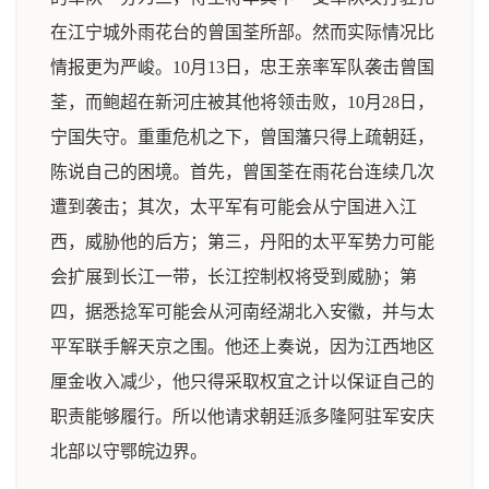
在江宁城外雨花台的曾国荃所部。然而实际情况比
情报更为严峻。10月13日，忠王亲率军队袭击曾国
荃，而鲍超在新河庄被其他将领击败，10月28日，
宁国失守。重重危机之下，曾国藩只得上疏朝廷，
陈说自己的困境。首先，曾国荃在雨花台连续几次
遭到袭击；其次，太平军有可能会从宁国进入江
西，威胁他的后方；第三，丹阳的太平军势力可能
会扩展到长江一带，长江控制权将受到威胁；第
四，据悉捻军可能会从河南经湖北入安徽，并与太
平军联手解天京之围。他还上奏说，因为江西地区
厘金收入减少，他只得采取权宜之计以保证自己的
职责能够履行。所以他请求朝廷派多隆阿驻军安庆
北部以守鄂皖边界。