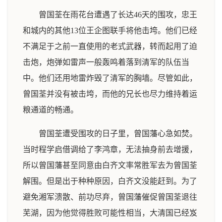
曾国荃在雨花台遭遇了长达46天的围攻，忠王
和城内的其他13位王企图联手将他击垮。他们已经
不满足于之前一直使用的老式武器，转而起用了迫
击炮，炮弹如雷声一般轰鸣着落到清军的队伍当
中。他们还用地雷炸毁了清军的胸墙。尽管如此，
曾国荃并没有被击垮，而他的兄长也尽力维持着运
粮通道的畅通。
曾国荃遭受围攻的日子里，曾国藩心急如焚。
当时程学启借调给了李鸿章，无法抽身前去增援，
所以曾国藩甚至同意由白齐文率常胜军去为曾国荃
解围。但是出于种种原因，白齐文没能赶到。为了
避免湘军溃散、前功尽弃，曾国藩催促曾国荃退往
芜湖，因为他觉得胜败可能性相当，大清国已经岌