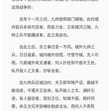
这场战争的：
去年十一月之间，九帅放倒南门城墙，此时城
内官兵多尚可足食，而各力全，又有城河之隔，九
帅之兵不能踊进者，此之来由也。
自此之后，京之事日变一不同。城外九帅之
兵，日日逼紧，城内格外惊慌，守营守城，无人可
用。凡是城外有文通者，何人扑拾到不报天王处，
私开敌人之文者，抄斩全家。
自九帅兵近城边时，天王即早降严诏，阖城不
敢违逆，不遵天王旨命，私开敌人之文，通奸引
诱，有人报信者，官封王位，知情不报，舆奸同
罪，命王次兄学获椿砂剥皮法治，而何人不畏死