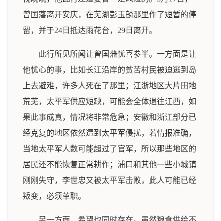
曾国藩离开安庆，在芜湖彭玉麟那里作了短暂的停
留，并于24日抵达雨花台，29日离开。
此行所见所闻让曾国藩忧喜参半。一方面是让
他忧心的事，比如长江沿岸的贫苦村民被迫逃到岛
上去避难，许多人死在了那里；江浙地区大片田地
荒芜，太平军供应短缺，可能会全体退往江西，如
果此事成真，情况将非常危急；安徽和浙江部分已
经克复的地区依然遭到太平军侵扰，若情报准确，
当地太平军人数可能超过了官军，所以那些地区的
居民还不能恢复正常耕作；浦口和其他一些小城镇
刚刚失守，李世忠又被太平军击败，此人可能已经
叛变，必须革职。
另一方面，希望也同时存在。虽然粮食供给不