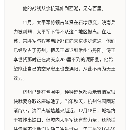
他的战线从余杭延伸到西湖，足有百里。
11月，太平军将领古隆贤在石埭叛变，皖南兵
力被削弱，太平军不得不从这个地区撤离。在江
苏，常胜军与程学启所部正向天京步步进逼，他们
已经攻占了苏州，把忠王逼退到常州与丹阳。侍王
李世贤那时正在离天京200里不到的溧阳县，他希
望能让自己的堂兄忠王也去溧阳，从此不再为天王
效力。
杭州已处在包围中，种种迹象都预示着清军很
快就要夺取这座城池了。当年秋天，杭州包围圈渐
渐缩小，清军离城墙越来越近。12月18日，城墙终
于被炸出缺口，但城内太平军还有些力量，还能拦
住清军不让他们从缺口冲进城内。忠王是这样描述