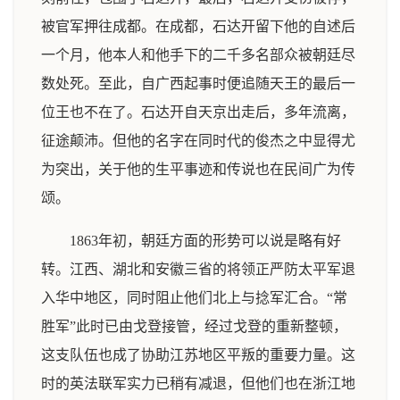
被官军押往成都。在成都，石达开留下他的自述后
一个月，他本人和他手下的二千多名部众被朝廷尽
数处死。至此，自广西起事时便追随天王的最后一
位王也不在了。石达开自天京出走后，多年流离，
征途颠沛。但他的名字在同时代的俊杰之中显得尤
为突出，关于他的生平事迹和传说也在民间广为传
颂。
1863年初，朝廷方面的形势可以说是略有好
转。江西、湖北和安徽三省的将领正严防太平军退
入华中地区，同时阻止他们北上与捻军汇合。“常
胜军”此时已由戈登接管，经过戈登的重新整顿，
这支队伍也成了协助江苏地区平叛的重要力量。这
时的英法联军实力已稍有减退，但他们也在浙江地