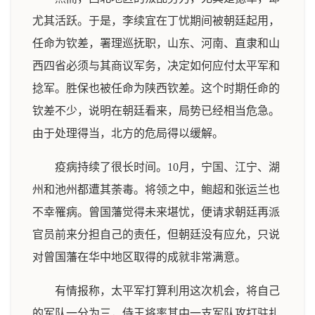
尤其活跃。于是，李续宜在丁忧期间被朝廷起用，
任命为钦差，署理巡抚职，山东、河南、直隶和山
西四省必须与其商议军务，决定如何应付太平军和
捻军。胜保也被任命为陕西钦差。这个时期任命的
钦差不少，说明在朝廷看来，局势已经相当危急。
由于处理得当，北方的危局得以缓解。
疫病持续了很长时间。10月，宁国、江宁、湖
州和池州都遭其荼毒。将领之中，鲍超和张运兰也
不幸罹病。曾国藩觉得未来堪忧，便请求朝廷再派
官员前来分担自己的责任，但朝廷没有应允，只说
对曾国藩在华中地区取得的成就非常满意。
有情报称，太平军打算利用这次机会，将自己
的军队一分为三，侍王将率其中一支军队攻打驻扎