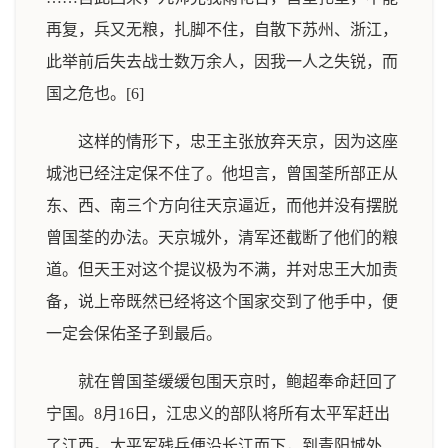
再复，兵又无粮，扎脚不住，自散下苏州、浙江，
此举前后失去战士数万余人，因我一人之失锐，而
国之危也。[6]
这样的情形下，忠王主张放弃天京，因为这座
城池已经注定保不住了。他坦言，曾国荃所部正从
东、西、南三个方向往天京逼近，而他并没有摆脱
曾国荃的办法。天京城外，清军还截断了他们的粮
道。但天王对这个提议极为不满，并对忠王大加责
备，说上帝既然已经将这个国家交到了他手中，便
一定会保佑圣子到最后。
就在曾国荃缓缓包围天京时，鲍超奉命赶回了
宁国。8月16日，江忠义的部队将所有太平军赶出
了江西。太平军残兵便沿长江而下，到青阳城外