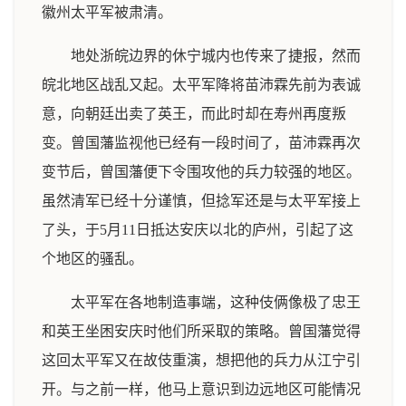
徽州太平军被肃清。
地处浙皖边界的休宁城内也传来了捷报，然而
皖北地区战乱又起。太平军降将苗沛霖先前为表诚
意，向朝廷出卖了英王，而此时却在寿州再度叛
变。曾国藩监视他已经有一段时间了，苗沛霖再次
变节后，曾国藩便下令围攻他的兵力较强的地区。
虽然清军已经十分谨慎，但捻军还是与太平军接上
了头，于5月11日抵达安庆以北的庐州，引起了这
个地区的骚乱。
太平军在各地制造事端，这种伎俩像极了忠王
和英王坐困安庆时他们所采取的策略。曾国藩觉得
这回太平军又在故伎重演，想把他的兵力从江宁引
开。与之前一样，他马上意识到边远地区可能情况