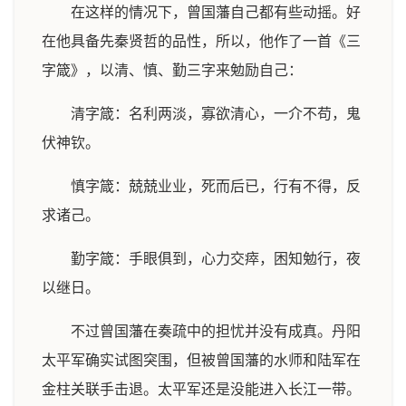
在这样的情况下，曾国藩自己都有些动摇。好
在他具备先秦贤哲的品性，所以，他作了一首《三
字箴》，以清、慎、勤三字来勉励自己：
清字箴：名利两淡，寡欲清心，一介不苟，鬼
伏神钦。
慎字箴：兢兢业业，死而后已，行有不得，反
求诸己。
勤字箴：手眼俱到，心力交瘁，困知勉行，夜
以继日。
不过曾国藩在奏疏中的担忧并没有成真。丹阳
太平军确实试图突围，但被曾国藩的水师和陆军在
金柱关联手击退。太平军还是没能进入长江一带。