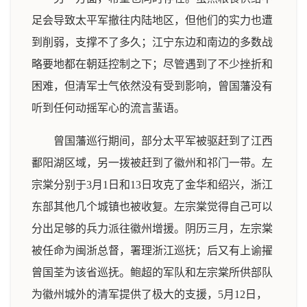
足会导致太平军撤往内陆地区，但他们的实力也遭
到削弱，支撑不了多久；江宁东边和南边的多数战
略要地都在朝廷控制之下；尽管遇到了不少挫折和
困难，但清军士气依然没有受到影响，曾国藩没有
听到任何动摇军心的流言蜚语。
曾国藩巡行期间，部分太平军被驱赶到了江西
鄱阳湖区域，另一拨被赶到了徽州和祁门一带。左
宗棠分别于3月1日和13日攻克了金华和绍兴，浙江
东部其他几个城镇也被收复。左宗棠觉得自己可以
分出足够的兵力派往徽州增援。阴历三月，左宗棠
被任命为闽浙总督，署理浙江巡抚；后又有上谕擢
曾国荃为该省巡抚。鲍超的军队和左宗棠所供部队
为徽州城外的清军提供了极大的支援，5月12日，