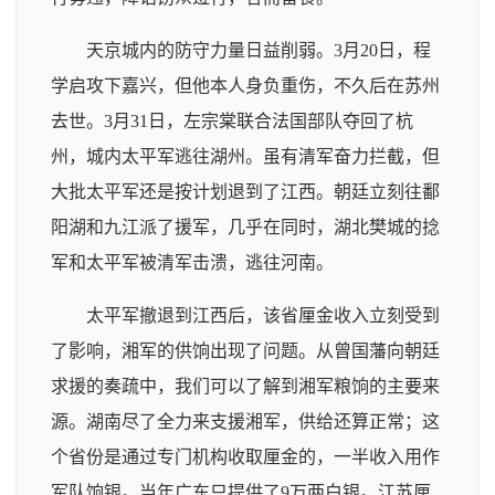
天京城内的防守力量日益削弱。3月20日，程
学启攻下嘉兴，但他本人身负重伤，不久后在苏州
去世。3月31日，左宗棠联合法国部队夺回了杭
州，城内太平军逃往湖州。虽有清军奋力拦截，但
大批太平军还是按计划退到了江西。朝廷立刻往鄱
阳湖和九江派了援军，几乎在同时，湖北樊城的捻
军和太平军被清军击溃，逃往河南。
太平军撤退到江西后，该省厘金收入立刻受到
了影响，湘军的供饷出现了问题。从曾国藩向朝廷
求援的奏疏中，我们可以了解到湘军粮饷的主要来
源。湖南尽了全力来支援湘军，供给还算正常；这
个省份是通过专门机构收取厘金的，一半收入用作
军队饷银。当年广东只提供了9万两白银。江苏厘