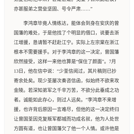
亦甚服弟之营垒坚固、号令严肃……”
李鸿章毕竟人情练达，能体会到身在安庆的曾
国藩的难处，于是他找了个明显的借口，说要去浙
江增援，恳请暂不赶赴江宁。实际上左宗棠在浙江
根本不需要援手。对于李鸿章的这一决定，曾国藩
欣然接受，这样一来他也算是“保住了颜面”。7月
13日，他在信中说：“少荃信阅过，其片稿则已抄
寄余处矣。现少荃屡次奏咨信函，似始终不欲来攻
金陵。若深知弟军之千辛万苦，不欲分此垂成之功
者。诚能如此存心，则过人远矣。”李鸿章不来增
援，也许背后原因一言难尽，但他的这一决定终归
让曾国荃因克复叛军都城而功成名就，他为人处世
方圆有道，也让曾国藩欠了他一个人情。或许他是