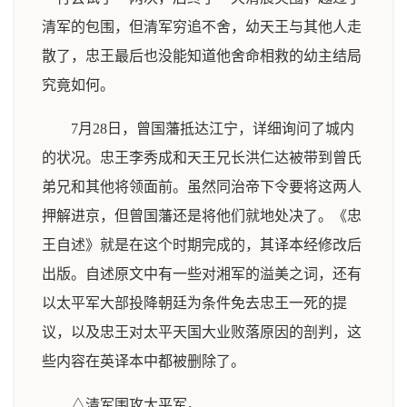
清军的包围，但清军穷追不舍，幼天王与其他人走
散了，忠王最后也没能知道他舍命相救的幼主结局
究竟如何。
7月28日，曾国藩抵达江宁，详细询问了城内
的状况。忠王李秀成和天王兄长洪仁达被带到曾氏
弟兄和其他将领面前。虽然同治帝下令要将这两人
押解进京，但曾国藩还是将他们就地处决了。《忠
王自述》就是在这个时期完成的，其译本经修改后
出版。自述原文中有一些对湘军的溢美之词，还有
以太平军大部投降朝廷为条件免去忠王一死的提
议，以及忠王对太平天国大业败落原因的剖判，这
些内容在英译本中都被删除了。
△清军围攻太平军。