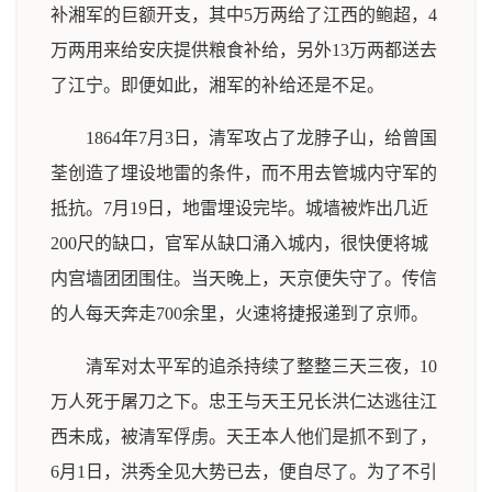
补湘军的巨额开支，其中5万两给了江西的鲍超，4
万两用来给安庆提供粮食补给，另外13万两都送去
了江宁。即便如此，湘军的补给还是不足。
1864年7月3日，清军攻占了龙脖子山，给曾国
荃创造了埋设地雷的条件，而不用去管城内守军的
抵抗。7月19日，地雷埋设完毕。城墙被炸出几近
200尺的缺口，官军从缺口涌入城内，很快便将城
内宫墙团团围住。当天晚上，天京便失守了。传信
的人每天奔走700余里，火速将捷报递到了京师。
清军对太平军的追杀持续了整整三天三夜，10
万人死于屠刀之下。忠王与天王兄长洪仁达逃往江
西未成，被清军俘虏。天王本人他们是抓不到了，
6月1日，洪秀全见大势已去，便自尽了。为了不引