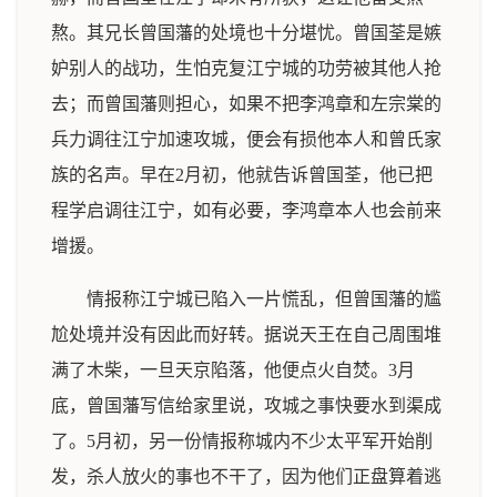
熬。其兄长曾国藩的处境也十分堪忧。曾国荃是嫉
妒别人的战功，生怕克复江宁城的功劳被其他人抢
去；而曾国藩则担心，如果不把李鸿章和左宗棠的
兵力调往江宁加速攻城，便会有损他本人和曾氏家
族的名声。早在2月初，他就告诉曾国荃，他已把
程学启调往江宁，如有必要，李鸿章本人也会前来
增援。
情报称江宁城已陷入一片慌乱，但曾国藩的尴
尬处境并没有因此而好转。据说天王在自己周围堆
满了木柴，一旦天京陷落，他便点火自焚。3月
底，曾国藩写信给家里说，攻城之事快要水到渠成
了。5月初，另一份情报称城内不少太平军开始削
发，杀人放火的事也不干了，因为他们正盘算着逃