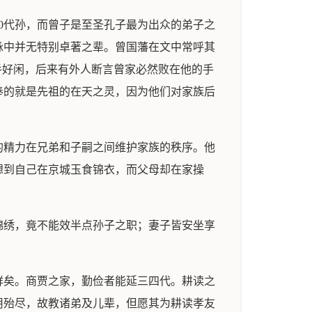
0代孙，而曾子是至圣孔子最为出众的弟子之
脉中并无特别卓著之辈。曾国藩在文中常呼其
手好闲，后来有外人断言曾家必然败在他的手
奉的就是先祖的在天之灵，因为他们对家族后
的精力在兄弟和子嗣之间维护家族的秩序。他
想到自己在京城玉食锦衣，而父母却在家操
锦绣，竟不能效半点孙子之职；妻子皆安坐享
鲜矣。商贾之家，勤俭者能延三四代。耕读之
用殆尽，故教诸弟及儿辈，但愿其为耕读孝友