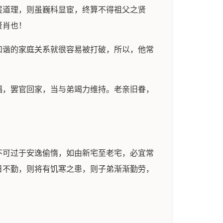
层道理，则虽巍科显宦，终算不得祖父之贤
贤肖也！
和谐的家庭关系就很容易被打破，所以，他常
福，罢官回家，当与弟竭力维持。老亲旧眷，
不可过于安逸偷惰，如由新宅至老宅，必宜常
日不勤，则将有饥寒之患，则子弟渐渐勤劳，