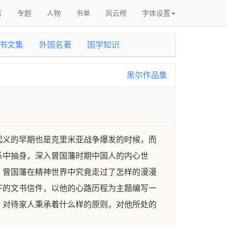
言
专题
人物
书单
风云榜
字体设置
书文集
外国名著
国学知识
黑尔作品集
起义的早期也是克里米亚战争爆发的时候，而
系中抽身，深入曾国藩时期中国人的内心世
，曾国藩在精神世界中究竟走过了怎样的漫漫
下的文书信件，以他的心路历程为主题编写一
、对待家人秉承着什么样的原则，对他所处的