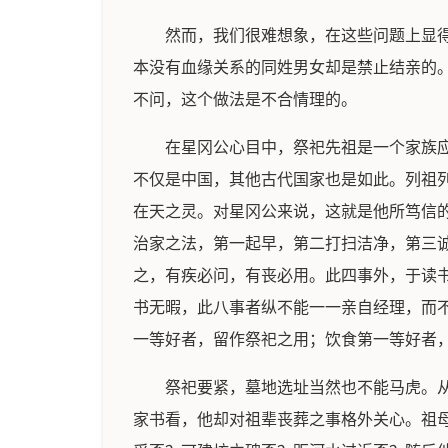
然而，我们很难想象，在这些问题上显
本没有血缘关系的同姓男女却是禁止结亲的
不问，这个做法是不合情理的。
在星冈公心目中，祭祀先祖是一个家族
不仅是中国，其他古代国家也是如此。列祖
在天之灵。对星冈公来说，这就是他所笃信
治家之法，第一起早，第二打扫洁净，第三
之，有疾必问，有丧必用。此四事外，于读
书无暇，此八事者纵不能一一亲自经理，而
一等好者，留作祭祀之用；饮食第一等好者
祭祀要紧，墓地选址当然也不能马虎。
家书看，他却对祖辈丧葬之事格外关心。祖