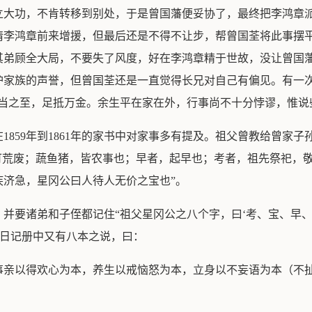
立大功，不肯转移到别处，于是曾国藩便妥协了，最终把李鸿章
李鸿章前来增援，但最后还是不得不让步，帮曾国荃将此事摆平。
其弟顾全大局，不要失了风度，好在李鸿章精于世故，没让曾国
护家族的声誉，但曾国荃还是一直觉得长兄对自己有偏见。有一
当之至，足抵万金。余生平在家在外，行事尚不十分悖谬，惟说
1859年到1861年的家书中对家事多有提及。祖父曾教给曾家
可荒废；蔬鱼猪，皆农事也；早者，起早也；考者，祖先祭祀，
疾济急，星冈公曰人待人无价之宝也”。
并要诸弟和子侄都记住“祖父星冈公之八个字，曰‘考、宝、早、
余日记册中又有八本之说，曰：
事亲以得欢心为本，养生以戒恼怒为本，立身以不妄语为本（不