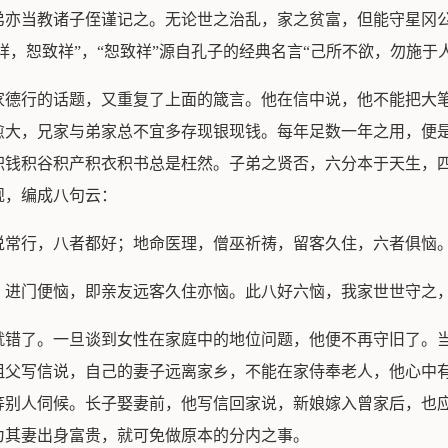
弟亦当教诸子侄谨记之。无论世之治乱，家之贫富，但能守星冈
祥，恕致祥”，“恕致祥”源自孔子的经典名言“己所不欲，勿施于人
居家德行的话题，又重复了上面的箴言。他在信中说，他不能把大
愈大，兄家与弟家总不宜多存现银现钱。每年足数一年之用，便
积钱积谷积产积衣积书总是枉然。子弟之贤否，六分本于天生，
规，编成八句云：
说常行，八者都好；地命医理，僧巫祈祷，留客久住，六者俱恼
，进门便恼，即亲友远客久住亦恼。此八好六恼，我家世世守之，
就错了。一旦谈到女性在家庭中的地位问题，他便不再守旧了。
祖父写信说，自己的妻子远离家乡，不能在家侍奉老人，他心中
等别人伺候。长子娶妻前，他写信回家说，新娘嫁入曾家后，也
为其妻出身富贵，就可免做原本的分内之事。