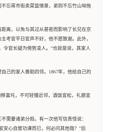
则不忘蒋市街卖菜篮情景，弟则不忘竹山坳拖
着距离，以免与其过从甚密而影响了长兄在京
为主考官平日官声不好，他不愿致谢。此外，
，令官长疑为倚势凌人。”也就是说，其家人
己的家人善助四邻。1867年，他给自己的
初移富圫，不可轻慢近邻，酒饭宜松，礼貌宜
。
任不需要诸弟分担。有一次他写信责怪说：
宜安心自管功课而已，何必问其他哉？”后