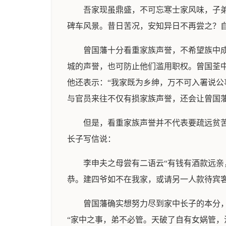
吾家现虽鼎盛，不可忘寒士家风味，子
碑车风景。昔日苦况，安知异日不再尝之？
曾国藩十分看重家族声誉，不希望族中
城的声誉，也可防止他们滥用职权。曾国荃
他还表示：“我家既为乡绅，万不可入署说公
与官员来往不仅有损家族声誉，还会让曾国
但是，看重家族声誉并不代表要疏远贫苦
长子写信说：
李申夫之母尝有二语云“有钱有酒款远
恭。建四爷如不在我家，或请另一人款待宾
曾国藩确实想努力尽到家中长子的本分
“家中之事，弟不必管。天破了自有女娲管，