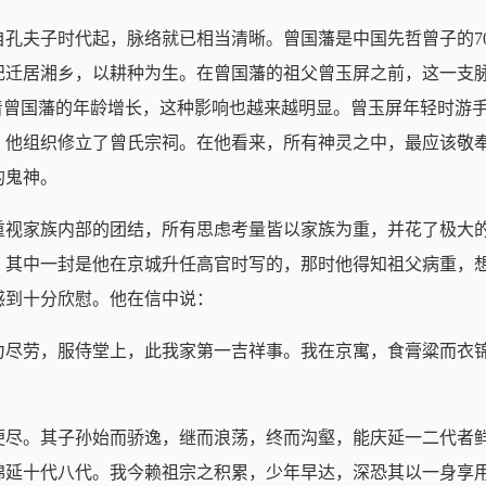
自孔夫子时代起，脉络就已相当清晰。曾国藩是中国先哲曾子的7
世纪迁居湘乡，以耕种为生。在曾国藩的祖父曾玉屏之前，这一支
着曾国藩的年龄增长，这种影响也越来越明显。曾玉屏年轻时游
，他组织修立了曾氏宗祠。在他看来，所有神灵之中，最应该敬
的鬼神。
重视家族内部的团结，所有思虑考量皆以家族为重，并花了极大
。其中一封是他在京城升任高官时写的，那时他得知祖父病重，
感到十分欣慰。他在信中说：
力尽劳，服侍堂上，此我家第一吉祥事。我在京寓，食膏粱而衣
。
便尽。其子孙始而骄逸，继而浪荡，终而沟壑，能庆延一二代者
绵延十代八代。我今赖祖宗之积累，少年早达，深恐其以一身享