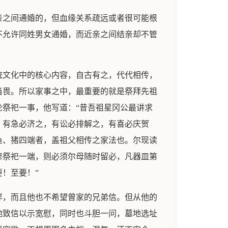
亲之间通婚的，但血缘关系疏远或者很可能根
不允许同姓男女通婚，而近亲之间结亲却不管
统文化中的核心内容，自古有之，代代相传，
当畏。所以家事之中，最重要的就是祭拜先祖
祭祀一事，他写道：“昔吾祖星冈公最讲求
，有急必济之，有讼必排解之，有喜必庆贺
鱼、猪四端者，盖祖父相传之家法也。尔现读
修祭祀一端，则必须尔母随时留必，凡器皿第
！至要！”
样，而且他也不希望曾家的兄弟信。但从他的
地致信以示宽慰，同时也斗胆一问，墓地选址