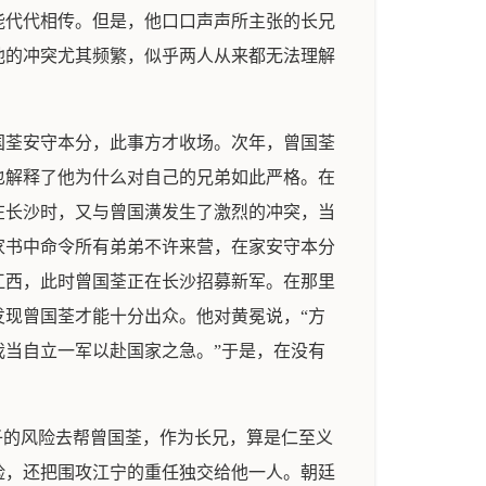
能代代相传。但是，他口口声声所主张的长兄
他的冲突尤其频繁，似乎两人从来都无法理解
国荃安守本分，此事方才收场。次年，曾国荃
也解释了他为什么对自己的兄弟如此严格。在
藩在长沙时，又与曾国潢发生了激烈的冲突，当
家书中命令所有弟弟不许来营，在家安守本分
江西，此时曾国荃正在长沙招募新军。在那里
现曾国荃才能十分出众。他对黄冕说，“方
当自立一军以赴国家之急。”于是，在没有
子的风险去帮曾国荃，作为长兄，算是仁至义
险，还把围攻江宁的重任独交给他一人。朝廷