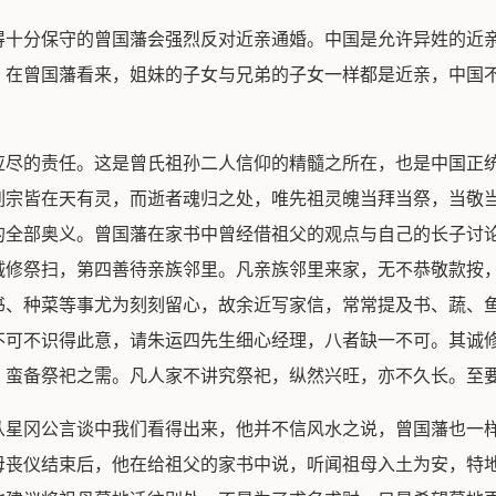
得十分保守的曾国藩会强烈反对近亲通婚。中国是允许异姓的近
。在曾国藩看来，姐妹的子女与兄弟的子女一样都是近亲，中国
应尽的责任。这是曾氏祖孙二人信仰的精髓之所在，也是中国正
列宗皆在天有灵，而逝者魂归之处，唯先祖灵魄当拜当祭，当敬
的全部奥义。曾国藩在家书中曾经借祖父的观点与自己的长子讨论
诚修祭扫，第四善待亲族邻里。凡亲族邻里来家，无不恭敬款按
书、种菜等事尤为刻刻留心，故余近写家信，常常提及书、蔬、
不可不识得此意，请朱运四先生细心经理，八者缺一不可。其诚
，蛮备祭祀之需。凡人家不讲究祭祀，纵然兴旺，亦不久长。至要
从星冈公言谈中我们看得出来，他并不信风水之说，曾国藩也一
母丧仪结束后，他在给祖父的家书中说，听闻祖母入土为安，特