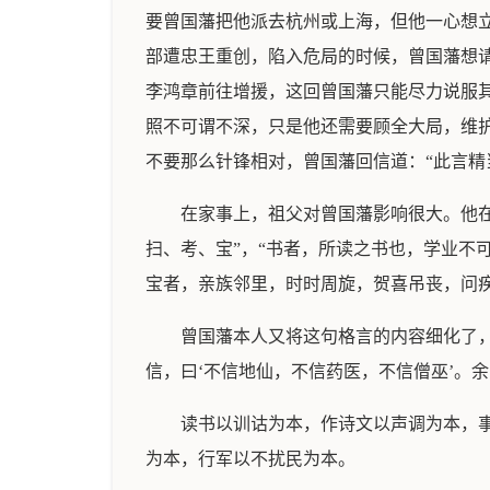
要曾国藩把他派去杭州或上海，但他一心想
部遭忠王重创，陷入危局的时候，曾国藩想请
李鸿章前往增援，这回曾国藩只能尽力说服
照不可谓不深，只是他还需要顾全大局，维
不要那么针锋相对，曾国藩回信道：“此言精
在家事上，祖父对曾国藩影响很大。他在
扫、考、宝”，“书者，所读之书也，学业不
宝者，亲族邻里，时时周旋，贺喜吊丧，问
曾国藩本人又将这句格言的内容细化了，
信，曰‘不信地仙，不信药医，不信僧巫’。
读书以训诂为本，作诗文以声调为本，
为本，行军以不扰民为本。