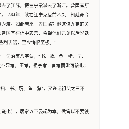
派去了江苏，把左宗棠派去了浙江。曾国荃所
1864年，就在江宁克复前不久，朝廷命令
藩为难。如此看来，曾国藩对他这位九弟的关
次曾国荃在信中表示，希望他们兄弟以后说话
些利害话，至今悔恨至极。”
子孙一句治家八字诀，“书、蔬、鱼、猪、早、
敬奉显考，王考，祖宗考，言考而妣可该也；
扫、书、蔬、鱼、猪’，又谨记祖父之三不
扯谎也），居家以不晏起为本，做官以不要钱