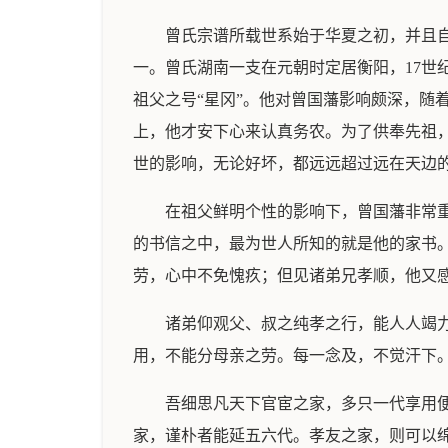
曾氏宗谱所载世系始于华夏之初，并且
一。曾氏湖南一支在元朝时定居衡阳，17
祖父之号“星冈”。他对曾国藩影响颇深，随
上，他才安下心来认真务农。为了供奉先祖
世的影响，无论好坏，都远远超过远在天边
在祖父鲜明个性的影响下，曾国藩非常
的书信之中，最为世人所知的就是他的家书
劳，心中不免愧疚；但见诸弟兄孝顺，他又
诸弟仰观父、叔之纯孝之行，能人人竭
用，不能分母亲之劳。每一念及，不觉汗下
吾细思凡天下官宦之家，多只一代享用
家，谨朴者能延五六代。孝友之家，则可以