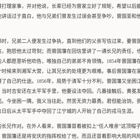
潢打理家事，并对他说，长辈已经为曾家立好了规矩，希望以后
他讲话过于直白，他与兄弟们曾发生过误会甚至争吵，曾国荃和
读书时，兄弟二人便发生过争执，直到他们的父亲写信过来，要曾
信，抱怨他太过苛刻；而曾国藩在回信里讲了一通长兄的责任，
围的人都愿意听他劝告，唯独自己的弟弟不肯领情。1854年曾国
个时候来到湘军大营，让其兄长的处境更为艰难。事后曾国藩在
了自己的仕途。1856年，局势于清军十分不利，曾国藩又坐困
。当时吉安还在太平军手里，他要设法夺回。几番接触后，黄冕发
视。今坐困一隅，我义当往赴。然苦无资力募勇。君但能治饷，我
位日后从太平军手中夺回了江宁城的人开始了自己的戎马生涯。
的长兄作对。在外人看来，曾国藩冒着被扣上“任人唯亲”这顶帽
，曾国藩还是将安庆的指挥权给了他，而且还冒着影响大局的风