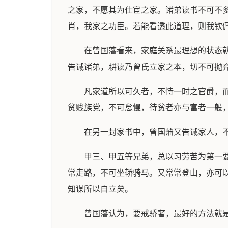
之家，不愿其为仕宦之家。诸弟读书不可不
肖，我家之功臣。若能看透此道理，则我钦
在曾国藩看来，家庭关系最理想的状态
告诫诸弟，耕读乃曾氏立家之本，切不可抛
凡家道所以可久者，不恃一时之官爵，
贫贱族党，不可怠慢，待贫者亦与富者一般
在另一封家书中，曾国藩又告诫家人，
甲三、甲五等兄弟，总以习劳苦为第一
常走路，不可坐轿骑马。又常常登山，亦可
知谋所以自立矣。
曾国藩认为，要戒骄奢，最好的方法就是