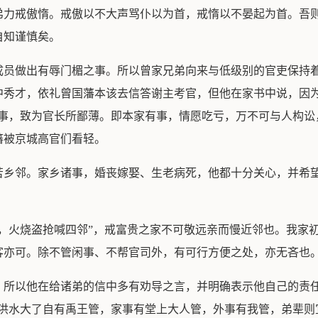
弟力戒傲惰。戒傲以不大声骂仆以为首，戒惰以不晏起为首。吾
自知谨慎矣。
成员做出有辱门楣之事。所以曾家兄弟向来与低级别的官吏保持
中秀才，依礼曾国藩本该去信答谢主考官，但他在家书中说，因
事，致为官长所鄙薄。即本家有事，情愿吃亏，万不可与人构讼
藩被京城高官们看轻。
乡邻。家乡诸事，婚丧嫁娶、生老病死，他都十分关心，并希望自
亲，火烧盗抢喊四邻”，戒富贵之家不可敬远亲而慢近邻也。我家
客亦可。除不管闲事、不帮官司外，有可行方便之处，亦无吝也
，所以他在给诸弟的信中多有劝导之言，并明确表示他自己的责
洪水大了自有禹王管，家事有堂上大人管，外事有我管，弟辈则