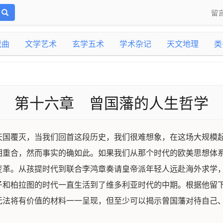
留
戏曲
文学艺术
玄学五术
学术杂记
天文地理
类
第十六章 曾国藩的人生哲学
天国覆灭，当我们回首这段历史，我们很难想象，在这场大规模
相重合，然而事实的确如此。如果我们从那个时代的欧美思想体
变革。从孩提时代到联合李鸿章奏请皇帝派年轻人远赴海外求学
子和柏拉图的时代一直生活到了维多利亚时代的中期。根据他留
无法将有价值的材料一一呈现，但至少可以揭示曾国藩对待自己