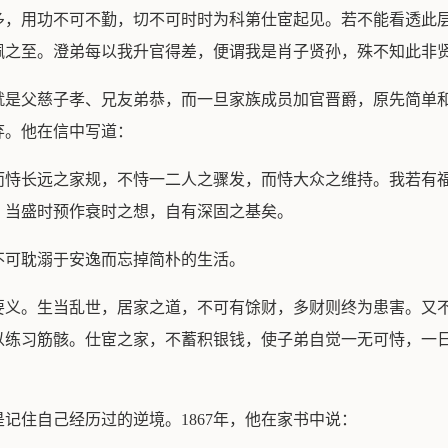
多，用功不可不勤，切不可时时为科第仕宦起见。若不能看透此
佩之至。澄弟每以我升官得差，便谓我是肖子贤孙，殊不知此非
就是父慈子孝、兄友弟恭，而一旦家族成员加官晋爵，原先简单
弃。他在信中写道：
而恃长远之家规，不恃一二人之骤发，而恃大众之维持。我若有
，当盛时预作衰时之想，自有深固之基矣。
不可耽溺于安逸而忘掉简朴的生活。
要义。生当乱世，居家之道，不可有馀财，多财则终为患害。又
以练习筋骸。仕宦之家，不蓄积银钱，使子弟自觉一无可恃，一
记住自己经历过的逆境。1867年，他在家书中说：