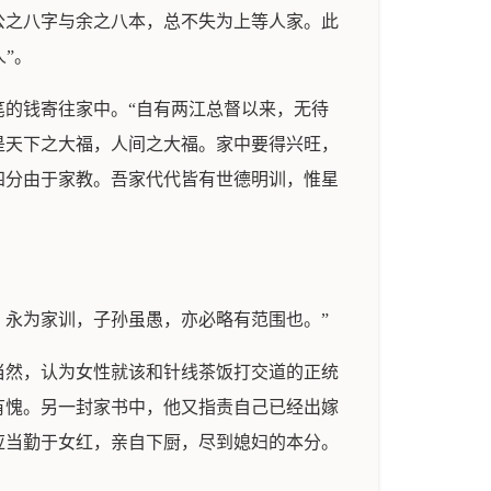
公之八字与余之八本，总不失为上等人家。此
”。
笔的钱寄往家中。“自有两江总督以来，无待
是天下之大福，人间之大福。家中要得兴旺，
四分由于家教。吾家代代皆有世德明训，惟星
。
永为家训，子孙虽愚，亦必略有范围也。”
当然，认为女性就该和针线茶饭打交道的正统
有愧。另一封家书中，他又指责自己已经出嫁
应当勤于女红，亲自下厨，尽到媳妇的本分。