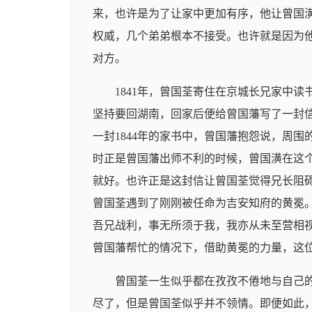
来，也许是为了让家中更加有序，他让曾国
权威，几个弟弟根本不接受。也许就是因为
对方。
1841年，曾国荃寄住在京城长兄家中
坚持要回湖南，回家后便给曾国藩写了一封
一封1844年的家书中，曾国藩抱怨说，周
时正是曾国藩出师不利的时候，曾国潢在这
就好。也许正是这封信让曾国荃觉得兄长阻碍
曾国荃遇到了刚刚被任命为吉安知府的黄冕
吾兄战利，事无所须于我，我亦从未至营相
曾国藩帮忙的情况下，借助黄冕的力量，这
曾国荃一生似乎都在孜孜不倦地与自己
尽了，但是曾国荃似乎并不领情。即便如此