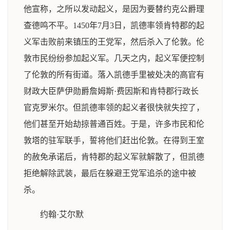
他宣称，之所以发动起义，是因为要替约克公爵理
查德鸣不平。1450年7月3日，凯德率领肯特郡的起
义军击败前来镇压的王党军，然后杀入了伦敦。伦
敦市民纷纷参加起义军。几天之内，起义军便控制
了伦敦的所有街道。落入凯德手里被处决的高官有
财政大臣萨伊勋爵詹姆斯·费因斯和肯特郡行政长
官克罗米尔。但凯德率领的起义者很快就失控了，
他们甚至开始劫掠普通百姓。于是，许多市民和伦
敦塔的驻军联手，誓将他们赶出伦敦。在得到王室
的赦免承诺后，肯特郡的起义军就解散了，但凯德
拒绝解除武装，最后在躲避王党军追杀的途中被
杀。
约翰·艾尔默