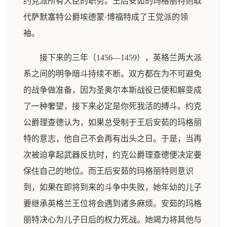
约克派所有大臣的职务。王后安茹的玛格丽特则取
代萨默塞特公爵埃德蒙·博福特成了王党派的领
袖。
接下来的三年（1456—1459），英格兰两大派
系之间的明争暗斗持续不断。双方都在为不可避免
的战争做准备，因为圣奥尔本斯战役已使和解变成
了一种奢望，接下来必定是你死我活的搏斗。约克
公爵理查德认为，如果总受制于王后安茹的玛格丽
特的意志，他自己不会再有出头之日。于是，当再
次被迫拿起武器反抗时，约克公爵理查德便决定要
保住自己的地位。而王后安茹的玛格丽特则意识
到，如果在即将到来的斗争中失败，她年幼的儿子
要继承英格兰王位将会遇到诸多麻烦。安茹的玛格
丽特决心为儿子日后的权力死战。她竭力将其他与