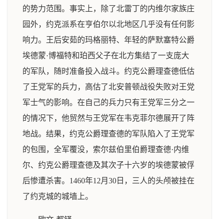
的势力范围。事实上，除了北雷丁的内维尔家族庄
园外，约克派系在亨伯尔以北地区几乎没有任何影
响力。王后安茹的玛格丽特、年轻的萨默塞特公爵
埃德蒙·博福特和珀西父子在北方集结了一支庞大
的军队，随时准备投入战斗。约克公爵理查德低估
了王党军的兵力，高估了北安普顿战役失败对王党
军士气的影响。在自己的兵力只有王党军三分之一
的情况下，他贸然与王党军在韦克菲尔德展开了阵
地战。结果，约克公爵理查德的军队陷入了王党军
的包围，全军覆没，索尔兹伯里伯爵理查德·内维
尔、约克公爵理查德及其次子十六岁的埃德蒙被俘
后惨遭杀害。1460年12月30日，三人的头颅被挂在
了约克城的城墙上。