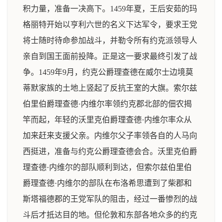
积力量，准备一决高下。1459年夏，王后安茹的玛
格丽特开始以亨利六世的名义下达军令，要求王党
将士随时待命参加战斗，并勒令所有约克派领导人
亲自到国王面前投降。正是这一要求最终引发了战
争。1459年9月，约克公爵理查德在威尔士边境莫
蒂默家族的土地上竖起了反抗王室的大旗。索尔兹
伯里伯爵理查德·内维尔率领约克郡北部的佃农揭
竿而起，年轻的沃里克伯爵理查德·内维尔率众从
加来赶来支援父亲。内维尔父子率领各自的人马向
西挺进，准备与约克公爵理查德会合。沃里克伯爵
理查德·内维尔的部队顺利到达，但索尔兹伯里伯
爵理查德·内维尔的部队在布洛希思遭到了柴郡和
斯塔福德郡的王党军队的阻击，经过一番惨烈的战
斗后才抵达目的地。但伦敦和东部各地众多的约克