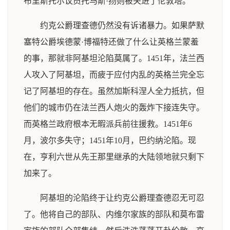
布里斯托尔议员托马斯·扬则被关进了伦敦塔。
约克公爵理查德仍然没有诉诸暴力。如果萨默
塞特公爵埃德蒙·博福特还做了什么让英格兰蒙羞
的事，那就非阿基坦沦陷莫属了。1451年，法兰西
人攻入了阿基坦，而疲于应付内乱的英格兰完全忘
记了阿基坦的存在。虽然加斯科涅人全力抵抗，但
他们的城市仍在法兰西人炮火的轰炸下接连失守。
而英格兰政府根本无暇派兵前往援救。1451年6
月，波尔多失守；1451年10月，巴约纳沦陷。现
在，亨利六世从先王那里继承的大陆领地就只剩下
加来了。
阿基坦的沦陷终于让约克公爵理查德忍无可忍
了。他将自己的部队、内维尔家族的部队和莫布雷