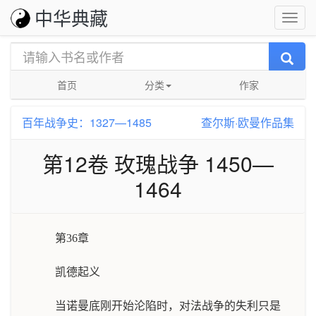
中华典藏
首页
分类
作家
百年战争史：1327—1485
查尔斯·欧曼作品集
第12卷 玫瑰战争 1450—
1464
第36章
凯德起义
当诺曼底刚开始沦陷时，对法战争的失利只是