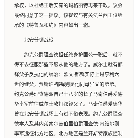
承权，以杜绝王后安茹的玛格丽特再来干政。议会
最终同意了这一提议。该提议与有关法兰西王位继
承的《特鲁瓦和约》内容如出一辙。
北安普顿战役
约克公爵理查德担任终身护国公一职后，就不
得不去征服那些不服从他的地方了。威尔士就有都
铎父子反抗他的统治：欧文·都铎实际上是亨利六
世的继父，贾斯珀·都铎则是他同母异父的弟弟。
约克公爵理查德派自己十八岁的长子马奇伯爵爱德
华率军前往威尔士攻打都铎父子。马奇伯爵爱德华
曾在北安普顿战场上有过不俗表现。约克公爵理查
德本人及其内弟索尔兹伯里伯爵理查德·内维尔则
率军远征北方地区。北方地区是兰开斯特家族控制