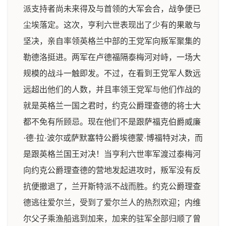
派支持者尚未来得及与首领的大军会合，战争便已
尘埃落定。这次，亨利六世表现出了少有的果敢与
坚决，亲自率领英格兰中部的王党军向叛军聚集的
勒德洛挺进。两军在卢德福隔泰梅河对峙，一场大
规模的战斗一触即发。不过，在看到王党军人数远
远超出他们的人数，并且率领王党军与他们作战的
就是英格兰一国之君时，约克公爵理查德的将士大
都不免有所顾忌。现在他们不是跟萨福克伯爵威廉
·德·拉·波尔或萨默塞特公爵埃德蒙·博福特对决，而
是跟英格兰国王对决！当亨利六世率军渡过泰梅河
向约克公爵理查德的营地发起进攻时，叛军没有反
抗便撤退了，兰开斯特派不战而胜。约克公爵理查
德逃往爱尔兰，受到了爱尔兰人的热烈欢迎；内维
尔父子乘渔船逃到加来，加来的驻军全部归顺了曾