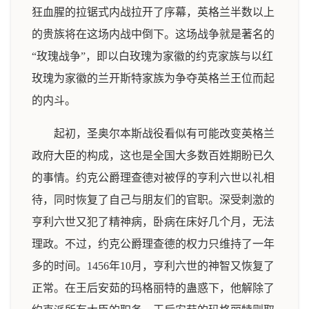
狂血腥的拉锯式内战拉开了序幕，英格兰半数以上
的贵族将在这场内战中倒下。这场战争就是著名的
“玫瑰战争”，即以白玫瑰为家徽的约克家族与以红
玫瑰为家徽的兰开斯特家族为争夺英格兰王位而起
的内斗。
起初，圣奥尔本斯战役看似有可能改变英格兰
政府大臣的构成，这也是全国大多数百姓期盼已久
的事情。约克公爵理查德对被俘的亨利六世以礼相
待，同时恢复了自己与朋友们的官职。深受刺激的
亨利六世又犯了精神病，卧病在床好几个月，无法
理政。不过，约克公爵理查德的权力只维持了一年
多的时间。1456年10月，亨利六世的神智又恢复了
正常。在王后安茹的玛格丽特的蛊惑下，他解除了