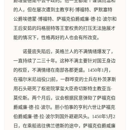
爵理查德是不会干政的。他一生都是个谨慎而温和
的人，但在屡次遭到主教亨利·博福特、萨默塞特
公爵埃德蒙·博福特、萨福克伯爵威廉·德·拉·波尔和
王后安茹的玛格丽特等王室权贵的打压无法施展才
能的情况下，性格再好的人也会有所改变。
诺曼底失陷后，英格兰人的不满情绪爆发了，
一直持续了二三十年。这种不满主要针对国王身边
的权臣，不满情绪在南部各郡更盛。1450年1月，
在福尔米尼战役[2]前，一群哗变的士兵在朴茨茅斯
用石头砸死了枢密院掌玺大臣奇切斯特主教亚当·
莫伦斯。两个月后，议会根据民意弹劾了萨福克伯
爵威廉·德·拉·波尔。胆小怕事的亨利六世让萨福克
伯爵威廉·德·拉·波尔到国外避避风头。1450年5月2
日，在乘船逃往佛兰德斯的途中，萨福克伯爵威廉