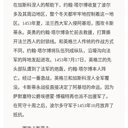
在加斯科涅人的帮助下，约翰·塔尔博收复了波尔
多及其周边地区，整个冬天都牢牢地控制着这一地
区。1453年夏，法兰西大军入侵阿基坦，围攻卡斯
蒂永。英勇的约翰·塔尔博急忙前去救援，打算撕
开法兰西人的封锁线。和英格兰人传统的作战方式
不同，约翰·塔尔博将队伍列成纵队，沿壕沟向法
军的阵地发起进攻。1453年7月17日，英格兰的先
头部队遭到了法军的炮轰，约翰·塔尔博本人阵
亡。经过一番激战，英格兰和加斯科涅人全军覆
没。卡斯蒂永战役直接决定了阿基坦的命运。因为
萨默塞特公爵埃德蒙·博福特再也派不出援军了。
在死守十周之后，波尔多守军于1453年10月放弃了
抵抗。