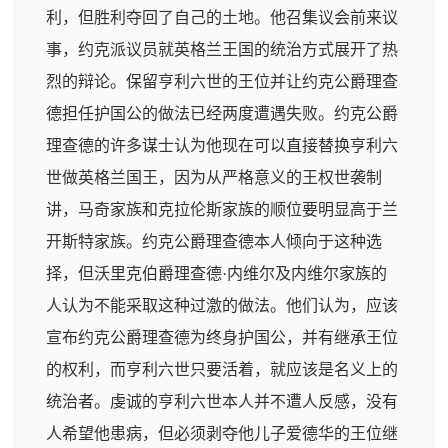
利，但胜利夺回了自己的土地。他召集议会前来议
事，约克派议员就英格兰王国的统治方式展开了热
烈的辩论。保留亨利六世的王位并让约克公爵理查
德担任护国公的做法已经两度遭遇失败。约克公爵
理查德的许多谋士认为他现在可以直接替换亨利六
世做英格兰国王，因为从严格意义的王权世袭制
讲，马奇家族和克拉伦斯家族的顺位要明显高于兰
开斯特家族。约克公爵理查德本人倾向于这种选
择，但沃里克伯爵理查德·内维尔及内维尔家族的
人认为不能采取这种过激的做法。他们认为，应该
宣布约克公爵理查德为终身护国公，并有继承王位
的权利，而亨利六世只要活着，就应该是名义上的
统治者。虔诚的亨利六世本人并不遭人反感，没有
人希望他患病，但必须剥夺他儿子爱德华的王位继