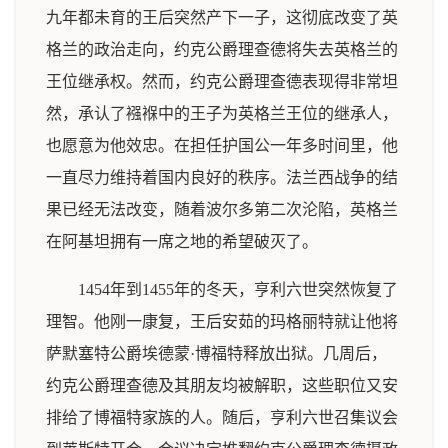
九年都未育的王后突然产下一子，这彻底改变了英
格兰的政治走向，约克公爵理查德将失去英格兰的
王位继承权。然而，约克公爵理查德表现得非常坦
然，承认了襁褓中的王子为英格兰王位的继承人，
也愿意为他效忠。在担任护国公一年多时间里，他
一直尽力维持着国内良好的秩序。法兰西战争的结
果已经无法改变，随着波尔多第二次沦陷，英格兰
在阿基坦拥有一席之地的希望破灭了。
1454年到1455年的冬天，亨利六世突然恢复了
理智。他刚一康复，王后安茹的玛格丽特就让他将
萨默塞特公爵埃德蒙·博福特释放出狱。几周后，
约克公爵理查德及其朋友均被解职，这些职位又安
排给了博福特家族的人。随后，亨利六世召集议会