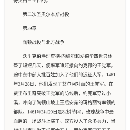
得英格兰王位的。
第二次圣奥尔本斯战役
第39章
陶顿战役与北方战争
沃里克伯爵理查德·内维尔和爱德华四世只休
整了短短几天，便率军追赶撤向约克郡的王党军。
途中东中部大批百姓加入了他们的远征大军。1461
年3月28日，他们发现了艾尔河对面的王党军。在
费里布里奇突破王党军的防线后，约克军穿过小
溪，冲向了陶顿山坡上王后安茹的玛格丽特率领的
部队。1461年3月29日是棕树节[4]，玫瑰战争中最
血腥的一场战斗上演了。双方投入了众多兵力，当