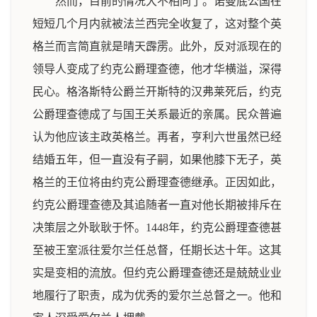
然而，目前的情况大不相同了。诺曼底公国在
短短几个月内就被法兰西完全收复了，这对整个英
格兰而言简直就是晴天霹雳。此外，反对派现在的
领导人变成了约克公爵理查德，他才华横溢，深得
民心。格洛斯特公爵兰开斯特的汉弗莱死后，约克
公爵理查德成了与国王关系最近的亲属。民众普遍
认为他应该主政英格兰。再者，亨利六世虽然已经
结婚五年，但一直没有子嗣，如果他膝下无子，英
格兰的王位将由约克公爵理查德继承。正因如此，
约克公爵理查德及其追随者一直对他长期被排斥在
决策层之外耿耿于怀。1448年，约克公爵理查德甚
至被王室派往爱尔兰任总督，任期长达十年。这其
实是变相的流放。但约克公爵理查德还是兢兢业业
地履行了职责，成为优秀的爱尔兰总督之一。他和