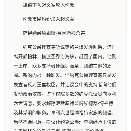
凯德率领起义军攻入伦敦
伦敦市民纷纷加入起义军
萨伊勋爵詹姆斯·费因斯被杀害
约克公爵理查德听说英格兰爆发骚乱后，连忙
离开都柏林，横渡圣乔治海峡，赶回了国内。他刚
一上岸，众多支持者便蜂拥而至，团结在他的周
围。新的内战一触即发。但约克公爵理查德只是发
表宣言反对王室权臣，并让议会中的支持者向他们
发动政治攻击。占下议院多数的约克派议员向亨利
六世请愿，要求解除萨默塞特公爵埃德蒙·博福特
及其党羽的职务。亨利六世是博福特家族的傀儡，
当然不会同意。提议让约克公爵理查德继承王位的