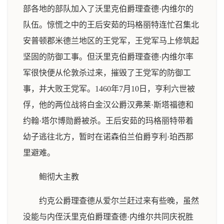
部各地的部队加入了沃里克伯爵理查德·内维尔的
队伍。惊慌之中的王后安茹的玛格丽特连忙召集北
安普顿郡米德兰地区的王党军，王党军马上修筑起
坚固的防御工事。但沃里克伯爵理查德·内维尔率
军很快便从伦敦杀过来，摧毁了王党军的防御工
事，并大败王党军。1460年7月10日，亨利六世被
俘，他的两位战将白金汉公爵汉弗莱·斯塔福德和
约翰·塔尔博勋爵被杀。王后安茹的玛格丽特带着
幼子逃往北方，暂时在诺森伯兰伯爵亨利·珀西那
里避难。
鲍彻大主教
约克公爵理查德从爱尔兰赶过来有些晚，虽然
没能与内侄沃里克伯爵理查德·内维尔共同庆祝胜