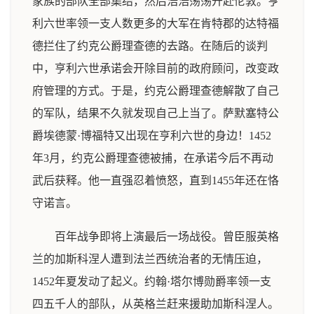
家族的部队全部集结，然后浩浩荡荡开赴伦敦。亨
利六世率领一支人数更多的大军在肯特郡的达特福
德拦住了约克公爵理查德的去路。在随后的谈判
中，亨利六世承诺会开除目前的政府顾问，改变政
府管理的方式。于是，约克公爵理查德解散了自己
的军队，结果不久就发现自己上当了。萨默塞特公
爵埃德蒙·博福特又出现在亨利六世的身边！1452
年3月，约克公爵理查德被捕，在承诺今后不再动
武后获释。他一直强忍着愤怒，直到1455年还在恪
守诺言。
百年战争即将上演最后一场战役。曾臣服英格
兰的加斯科涅人遭到法兰西统治者的无情压迫，
1452年夏发动了起义。约翰·塔尔博勋爵率领一支
四五千人的部队，从英格兰赶来援助加斯科涅人。