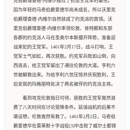
克伯爵理查德·内维尔接过了抗击王党军的重任。
因为年轻的马奇伯爵爱德华尚未成名，所以沃里克
伯爵理查德·内维尔自然就成了约克派的首领。沃
里克伯爵理查德·内维尔率领伦敦、肯特郡和东部
各郡的约克派人马在圣奥尔本斯摆开阵势，准备迎
战来犯的王党军。1461年2月17日，战斗打响，王
党军士气如虹，再次获胜。约克军兵败如山倒，向
西逃去，给王党军留出了通往伦敦的大道。亨利六
世被解救出来。为给亨利六世压惊并庆祝胜利，王
后安茹的玛格丽特处决了两名被俘的约克派主将。
看到攻克伦敦指日可待，获胜的王党军竟然浪
费了八天时间在讨论受降条件。延误战机的后果不
堪设想，伦敦竟然有救了。1461年2月2日，马奇伯
爵爱德华在莫蒂默十字战役[3]中击败了威尔士都铎