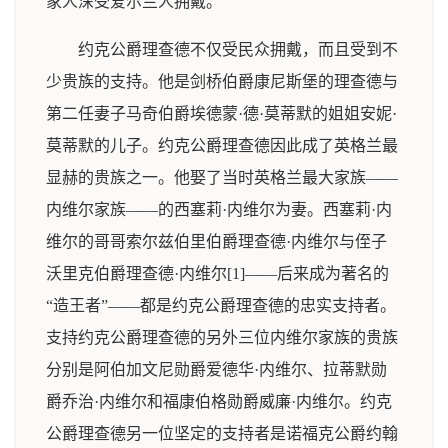
家人深受爱尔兰人拥戴。
约克公爵理查德不仅受民众拥戴，而且受到不
少贵族的支持。他是剑桥伯爵康尼斯堡的理查德与
第二任妻子马奇伯爵埃德蒙·德·莫蒂默的姐姐安妮·
莫蒂默的儿子。约克公爵理查德因此成了英格兰最
显赫的贵族之一。他娶了当时英格兰最大家族——
内维尔家族——的西塞莉·内维尔为妻。西塞莉·内
维尔的哥哥索尔兹伯里伯爵理查德·内维尔与侄子
沃里克伯爵理查德·内维尔[1]——后来成为著名的
“造王者”——都是约克公爵理查德的忠实支持者。
支持约克公爵理查德的另外三位内维尔家族的贵族
分别是阿伯加文尼勋爵爱德华·内维尔、拉蒂默勋
爵乔治·内维尔和福康伯格勋爵威廉·内维尔。约克
公爵理查德另一位坚定的支持者是诺福克公爵约翰