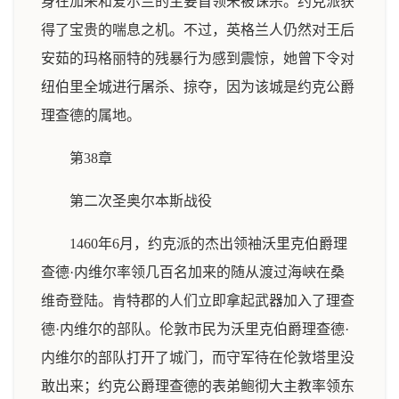
身在加来和爱尔兰的主要首领未被诛杀。约克派获
得了宝贵的喘息之机。不过，英格兰人仍然对王后
安茹的玛格丽特的残暴行为感到震惊，她曾下令对
纽伯里全城进行屠杀、掠夺，因为该城是约克公爵
理查德的属地。
第38章
第二次圣奥尔本斯战役
1460年6月，约克派的杰出领袖沃里克伯爵理
查德·内维尔率领几百名加来的随从渡过海峡在桑
维奇登陆。肯特郡的人们立即拿起武器加入了理查
德·内维尔的部队。伦敦市民为沃里克伯爵理查德·
内维尔的部队打开了城门，而守军待在伦敦塔里没
敢出来；约克公爵理查德的表弟鲍彻大主教率领东