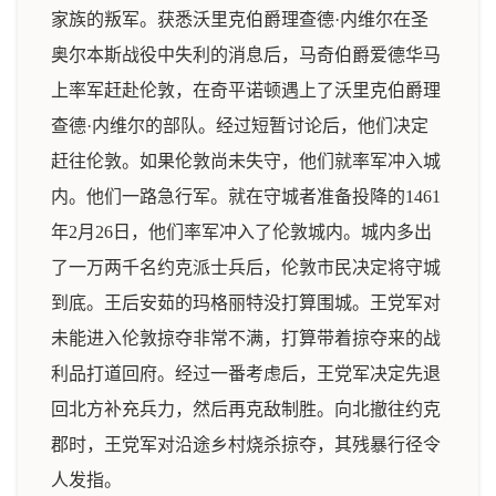
家族的叛军。获悉沃里克伯爵理查德·内维尔在圣
奥尔本斯战役中失利的消息后，马奇伯爵爱德华马
上率军赶赴伦敦，在奇平诺顿遇上了沃里克伯爵理
查德·内维尔的部队。经过短暂讨论后，他们决定
赶往伦敦。如果伦敦尚未失守，他们就率军冲入城
内。他们一路急行军。就在守城者准备投降的1461
年2月26日，他们率军冲入了伦敦城内。城内多出
了一万两千名约克派士兵后，伦敦市民决定将守城
到底。王后安茹的玛格丽特没打算围城。王党军对
未能进入伦敦掠夺非常不满，打算带着掠夺来的战
利品打道回府。经过一番考虑后，王党军决定先退
回北方补充兵力，然后再克敌制胜。向北撤往约克
郡时，王党军对沿途乡村烧杀掠夺，其残暴行径令
人发指。