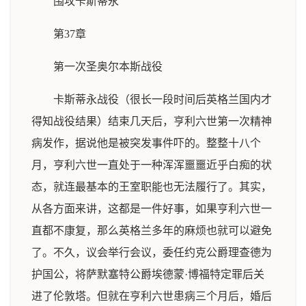
围攻卡斯蒂永
第37章
第一次圣奥尔本斯战役
卡斯蒂永战役（很长一段时间后英格兰国内才
得知战役结果）结束几天后，亨利六世第一次精神
病发作，据说他是被突发事件吓的。整整十八个
月，亨利六世一直处于一种浑浑噩噩近乎白痴的状
态，就连最基本的王室职能也无法履行了。其实，
从各方面来讲，这都是一件好事，如果亨利六世一
直都不康复，那么英格兰多年的麻烦也就可以避免
了。不久，议会举行会议，委任约克公爵理查德为
护国公，将萨默塞特公爵埃德蒙·博福特定罪后关
进了伦敦塔。但就在亨利六世患病三个月后，婚后