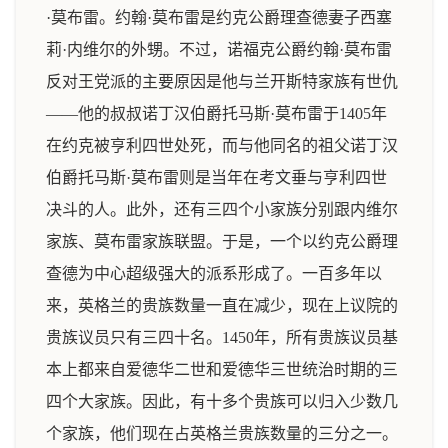
·莫布雷。约翰·莫布雷是约克公爵理查德妻子西塞
莉·内维尔的外甥。不过，诺福克公爵约翰·莫布雷
反对王党派的主要原因是他与兰开斯特家族有世仇
——他的叔叔诺丁汉伯爵托马斯·莫布雷于1405年
在约克被亨利四世处死，而与他同名的祖父诺丁汉
伯爵托马斯·莫布雷则是当年在考文垂与亨利四世
决斗的人。此外，还有三四个小家族分别跟内维尔
家族、莫布雷家族联盟。于是，一个以约克公爵理
查德为中心超级强大的派系形成了。一百多年以
来，英格兰的贵族数量一直在减少，现在上议院的
贵族议员只有三四十名。1450年，所有贵族议员基
本上都来自爱德华二世和爱德华三世统治时期的三
四个大家族。因此，有十多个贵族可以归入少数几
个家族，他们现在占英格兰贵族数量的三分之一。