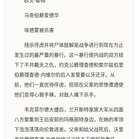
欧文·都铎
马奇伯爵爱德华
埃德蒙被杀害
残杀俘虏并将尸体肢解是战争进行到现在为止
发生过的最严重的暴行。这一暴行使内战的双方结
下了不共戴天之仇，约克公爵理查德和索尔兹伯里
伯爵理查德·内维尔的后人发誓要以牙还牙。从
前，他们一直优待俘虏，但现在父辈的悲惨遭遇使
他们变得心狠手辣，对敌人痛下杀手。
韦克菲尔德大捷后，兰开斯特家族大军从四面
八方聚集到王后安茹的玛格丽特身边，在她的率领
下浩浩荡荡向伦敦进发。父亲和姑父战死后，沃里