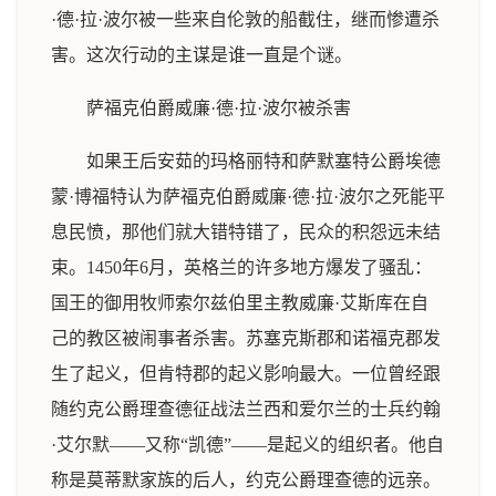
·德·拉·波尔被一些来自伦敦的船截住，继而惨遭杀
害。这次行动的主谋是谁一直是个谜。
萨福克伯爵威廉·德·拉·波尔被杀害
如果王后安茹的玛格丽特和萨默塞特公爵埃德
蒙·博福特认为萨福克伯爵威廉·德·拉·波尔之死能平
息民愤，那他们就大错特错了，民众的积怨远未结
束。1450年6月，英格兰的许多地方爆发了骚乱：
国王的御用牧师索尔兹伯里主教威廉·艾斯库在自
己的教区被闹事者杀害。苏塞克斯郡和诺福克郡发
生了起义，但肯特郡的起义影响最大。一位曾经跟
随约克公爵理查德征战法兰西和爱尔兰的士兵约翰
·艾尔默——又称“凯德”——是起义的组织者。他自
称是莫蒂默家族的后人，约克公爵理查德的远亲。