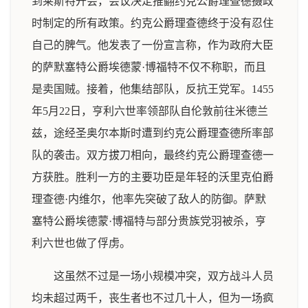
到莱斯特开会，会议决定推翻约克公爵理查德摄政
时制定的所有政策。约克公爵理查德终于没有忍住
自己的脾气。他发表了一份宣言称，作为政府大臣
的萨默塞特公爵埃德蒙·博福特不仅不称职，而且
是卖国贼。接着，他集结部队，反抗王党军。1455
年5月22日，亨利六世率领部队自伦敦前往米德兰
兹，途经圣奥尔本斯时遭到约克公爵理查德所率部
队的袭击。双方拔刀相向，最终约克公爵理查德一
方获胜。胜利一方的主要功臣是年轻的沃里克伯爵
理查德·内维尔，他率先突破了敌人的防御。萨默
塞特公爵埃德蒙·博福特与部分贵族党羽被杀，亨
利六世也做了俘虏。
这虽然不过是一场小规模冲突，双方战斗人员
均未超过两千，丧生者也不过几十人，但为一场疯