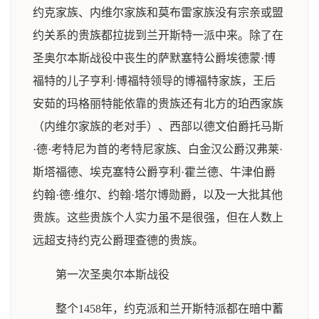
约克家族、内维尔家族和莫布雷家族没有宗亲或盟
约关系的贵族都拉拢到兰开斯特一派中来。除了在
圣奥尔本斯战役中丧生的萨默塞特公爵埃德蒙·博
福特的儿子亨利·博福特领导的博福特家族，王后
安茹的玛格丽特能依靠的贵族还有北方的珀西家族
（内维尔家族的老对手）、西部以德文伯爵托马斯
·德·考特尼为首的考特尼家族、白金汉公爵汉弗莱·
斯塔福德、埃克塞特公爵亨利·霍兰德、牛津伯爵
约翰·德·维尔、约翰·塔尔博勋爵，以及一大批其他
贵族。这些贵族个人实力虽不是很强，但在人数上
远超支持约克公爵理查德的贵族。
第一次圣奥尔本斯战役
整个1458年，约克派和兰开斯特派都在暗中蓄