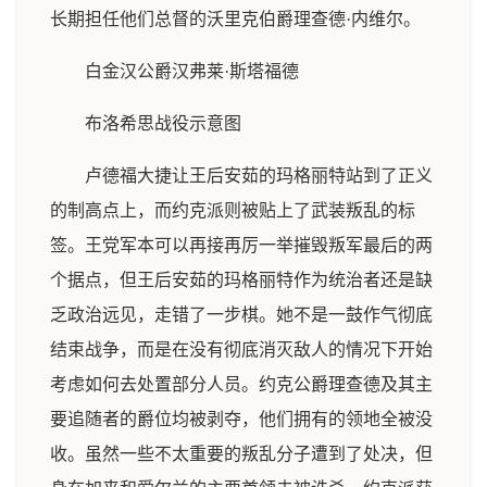
长期担任他们总督的沃里克伯爵理查德·内维尔。
白金汉公爵汉弗莱·斯塔福德
布洛希思战役示意图
卢德福大捷让王后安茹的玛格丽特站到了正义
的制高点上，而约克派则被贴上了武装叛乱的标
签。王党军本可以再接再厉一举摧毁叛军最后的两
个据点，但王后安茹的玛格丽特作为统治者还是缺
乏政治远见，走错了一步棋。她不是一鼓作气彻底
结束战争，而是在没有彻底消灭敌人的情况下开始
考虑如何去处置部分人员。约克公爵理查德及其主
要追随者的爵位均被剥夺，他们拥有的领地全被没
收。虽然一些不太重要的叛乱分子遭到了处决，但