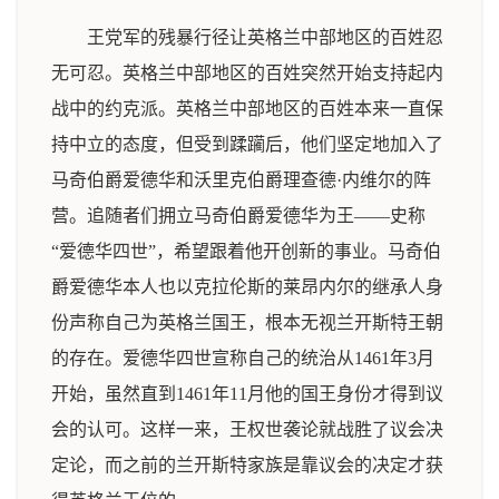
王党军的残暴行径让英格兰中部地区的百姓忍
无可忍。英格兰中部地区的百姓突然开始支持起内
战中的约克派。英格兰中部地区的百姓本来一直保
持中立的态度，但受到蹂躏后，他们坚定地加入了
马奇伯爵爱德华和沃里克伯爵理查德·内维尔的阵
营。追随者们拥立马奇伯爵爱德华为王——史称
“爱德华四世”，希望跟着他开创新的事业。马奇伯
爵爱德华本人也以克拉伦斯的莱昂内尔的继承人身
份声称自己为英格兰国王，根本无视兰开斯特王朝
的存在。爱德华四世宣称自己的统治从1461年3月
开始，虽然直到1461年11月他的国王身份才得到议
会的认可。这样一来，王权世袭论就战胜了议会决
定论，而之前的兰开斯特家族是靠议会的决定才获