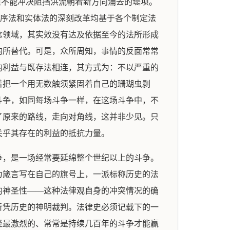
，但不能冲决阻挡洪流朝着新方向涌去的堤坝。
程序法和实体法的深刻改革均基于各个制定法
念领域，其实效没有达及依据至今的法所形成
的所替代。可是，众所周知，事情的反面常常
的利益与既存法相连，其方式为：不以严重的
着把一个用无数触须紧固着自己的珊瑚虫剥
斗争，如同每场斗争一样，在这场斗争中，不
了原来的路线，走向对角线，这并非少见。只
关乎其存在的利益的抵抗力量。
争，是一场经常要延绵整个世纪以上的斗争。
为箴言写在自己的旗号上，一派标称历史的法
的神圣性——这种法律观自身的冲突情况的确
听凭历史的神明裁判。法律史必须记载下的一
经最激烈的、常常是持续几百年的斗争才能赢