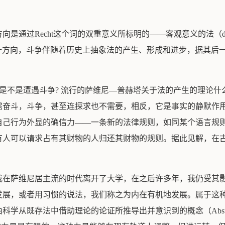
Recht这个词的双重意义所标明的——客观意义的法（das Recht i
n Sinn）。据其前一方向，斗争伴随着历史上抽象法的产生、形成和进步
竟是不是遭遇斗争? 流行的萨维尼—普赫塔关于法的产生的理论
需奋斗，斗争，甚至连探求也不需要，相反，它是事实的静默作
自己行为外显的确信力——一条新的法律规则，如同某个语言规
以请求占有其财物的人归还其财物的规则。据此见解，在古罗马，与支配
在萨维尼居主流的时代离开了大学，在之后许多年，我仍受其影
发展，或者用习惯的说法，我们称之为内在有机地发展。属于这
既存法中借助理论的论证所推导出并意识到的概念（Abstraction