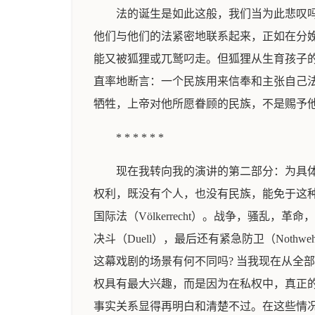
法的诞生是如此这般，我们当为此悲叹吗
他们与他们的法紧密地联系起来，正如在分
能又被狐狸或兀鹫叼走。但狐狸从生育孩子
直率地断言：一个民族用来信奉和主张自己
牺牲，上帝对他所愿眷顾的民族，不是赐予
* * * * * *
现在我转向我的演讲的第二部分：为具
权利，既没有个人，也没有民族，能免于这种危险，
国际法（Völkerrecht）。战争，骚乱，革命，私刑（
决斗（Duell），最后还有紧急防卫（No
这幕戏剧的场景有何不同吗? 当我现在从全
权具有最大兴趣，而是因为在私权中，真正
事实关系显得再明白和清楚不过。在这些情