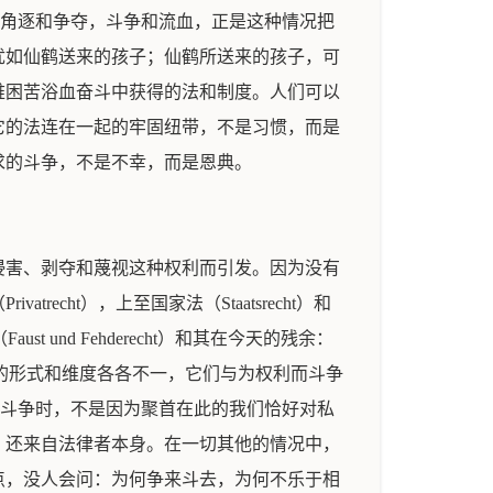
之角逐和争夺，斗争和流血，正是这种情况把
犹如仙鹤送来的孩子；仙鹤所送来的孩子，可
难困苦浴血奋斗中获得的法和制度。人们可以
它的法连在一起的牢固纽带，不是习惯，而是
求的斗争，不是不幸，而是恩典。
侵害、剥夺和蔑视这种权利而引发。因为没有
ht），上至国家法（Staatsrecht）和
aust und Fehderecht）和其在今天的残余：
斗争的形式和维度各各不一，它们与为权利而斗争
的斗争时，不是因为聚首在此的我们恰好对私
，还来自法律者本身。在一切其他的情况中，
点，没人会问：为何争来斗去，为何不乐于相