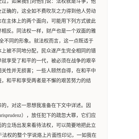
驶过，如果我们对他们说：法权就是斗争，他
全正确的，这全如不费吹灰之力得到他人劳动
念在主体上的两个面向，可能用下列方式彼此
好相反。同法权一样，财产也是一个双面的雅
得完全不同的形象。就法权而言，这一点既适于
体上被不同地分配，民众遂产生完全相同的错
举就享受了和平的一代，被必须在战争的艰辛
相关性并无损害；一些人颐然自得，在和平中
晓，和平和享受两者是不懈的艰苦努力的结
等的，对这一思想我准备在下文中详述。因
prudenz），放任犯下的疏忽大罪，它们应
面的立场出发来看待法权，可以简要地把此立
其关于法权的整个学说烙上片面性印记，一如我在