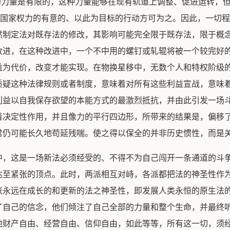
因素的力量是有限的，这种力量能够在现有轨道上调整、促进运转
亦即，国家权力的有意的、以此为目标的行动方可为之。因此，一切
然制定法对既存法的修改，其影响可能完全限于既存法，限于概
改进，在这种改进中，一个不中用的螺钉或轧辊将被一个较完好
益为代价，改变才能实现。在物换星移中，无数个人和特权阶级
质疑这种法律规则或者制度，意味着对所有这些利益宣战，意味
利益以自我保存欲望的本能方式的最激烈抵抗，并由此引发一场
着决定性作用，并且像力的平行四边形，所带来的结果是，偏移
常仍可能长久地苟延残喘。使之得以保全的并非历史惯性，而是
中，这是一场新法必须经受的、不得不为自己闯开一条通道的斗
达至紧张的顶点。此时，两派相互对峙，各派都把法的神圣性作
张永远在成长的和更新的法之神圣性，即发展人类永恒的原生法
了自己的信念，他们倾注了自己全部的力量和整个生命，并最终
地财产自由、经营自由、信仰自由，如此等等，所有这一切，须