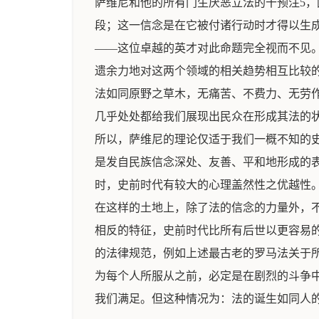
萨维尼和他的所有门生厌恶立法的干预注5
段；这一信念是在它被付诸行动时才得以生
——这位卓越的英才对此命题完全视而不见
遗余力地对这两个领域的相关趋势相互比较
法如同原野之草木，无痛苦、不费力、无劳
几乎处处都给我们展现出民众在形成其法的
所以，萨维尼的理论仅适于我们一概不知的
是发自民族信念深处、友善、平和地形成的
时，史前时代有较大的心理盖然性之优越性。
在这样的土地上，除了法的信念的力量外，
相反的特征，史前时代比所有后世以更容易
的法律规范，例如上述最古老的罗马法关于
为每个人所服从之前，必定是在剧烈的斗争
我们满足。但这种情况为：法的诞生如同人