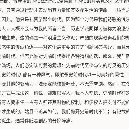
，因此，普赫塔的习惯法理论完全误解了习惯的真实意义。之于普
成，只有通过行动才表现出其力量和其支配生活的使命——质言
。因此，他只是礼赞了那个时代。因为那个时代是我们诗歌的浪
的人，大概不会认为我的断言不当：历史学派同样可被称为浪漫
作地生成，这的确是一种浪漫主义作派；严酷的现实教诲我们的
状态中的惨烈角逐——对这个最重要的方式问题回答各异；而且
史前时代。但若允许对史前时代提出各种猜想的话，那么，我与
表演场，人们必定认可我的猜想：史前时代至少与法的可见的历
史前时代! 曾有一种风气，即赋予史前时代以一切美好的秉性
不要其他的驱动力，法便定能枝繁叶茂，本无需拳剑。然而，在
的方式生成法这一假说，却难以服人。我本人坚信，史前时代在
所有人要求任一占有人归还其财物的权利，和债权人把支付不能
中才生成的。姑且不论其如何，我们撇开史前时代不计；有记载
的诞生，通常伴随着剧烈的分娩阵痛。