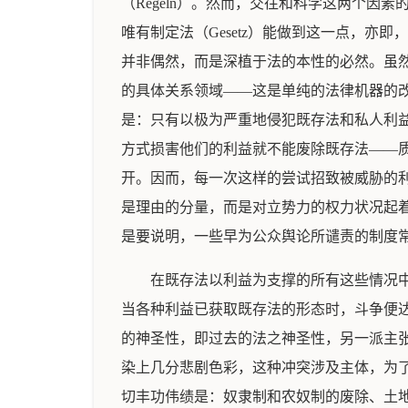
（Regeln）。然而，交往和科学这两个
唯有制定法（Gesetz）能做到这一点，
并非偶然，而是深植于法的本性的必然。虽
的具体关系领域——这是单纯的法律机器的
是：只有以极为严重地侵犯既存法和私人利
方式损害他们的利益就不能废除既存法——
开。因而，每一次这样的尝试招致被威胁的
是理由的分量，而是对立势力的权力状况起
是要说明，一些早为公众舆论所谴责的制度
在既存法以利益为支撑的所有这些情况
当各种利益已获取既存法的形态时，斗争便
的神圣性，即过去的法之神圣性，另一派主
染上几分悲剧色彩，这种冲突涉及主体，为
切丰功伟绩是：奴隶制和农奴制的废除、土