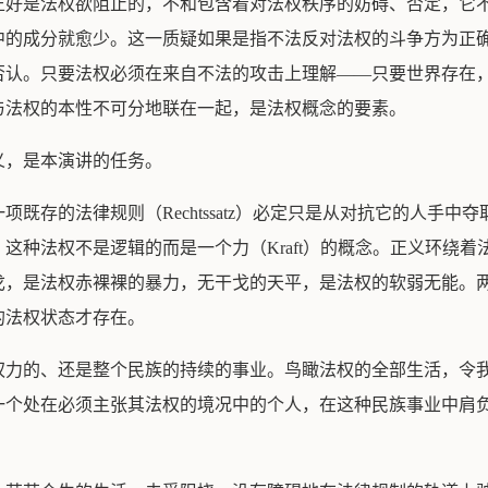
正好是法权欲阻止的，不和包含着对法权秩序的妨碍、否定，它
中的成分就愈少。这一质疑如果是指不法反对法权的斗争方为正
否认。只要法权必须在来自不法的攻击上理解——只要世界存在
与法权的本性不可分地联在一起，是法权概念的要素。
义，是本演讲的任务。
既存的法律规则（Rechtssatz）必定只是从对抗它的人手
这种法权不是逻辑的而是一个力（Kraft）的概念。正义环绕
戈，是法权赤裸裸的暴力，无干戈的天平，是法权的软弱无能。
的法权状态才存在。
权力的、还是整个民族的持续的事业。鸟瞰法权的全部生活，令
一个处在必须主张其法权的境况中的个人，在这种民族事业中肩