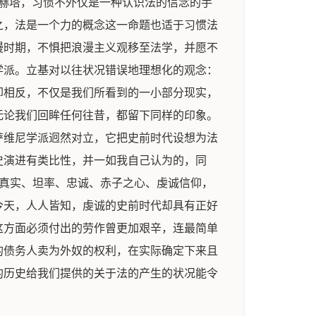
赫塔，习惯不外仅是一种认识法的信念的手
之，法是一个力的概念这一命题也适于习惯法
漫时期，不惧把浪漫主义观移至法学，并愿不
学派。立基对以往状况错误地理想化的观念：
却相反，不仅是我们所看到的一小部分现实，
无论我们回眸任何往昔，都留下同样的印象。
萨维尼学派迥然对立，它把史前时代设想为法
史演进有类比性，并一如我自己认为的，同
：真实、坦率、忠诚、赤子之心、虔诚信仰，
今天，人人皆知，虔诚的史前时代却具有正好
这方面必须付出的劳作曾更加艰辛，连最简单
的债务人卖为外奴的权利，在实际确定下来且
的历史给我们提供的关于法的产生的状况能令