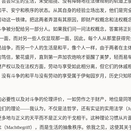
。芸芸众生的生活，未受阻挠、没有障碍地在法律规制的轨道上
和平、安宁和秩序的状态。从其自身的经验立场出发，他们是完
劳动这一铁律。把这两者弄混有其原因，即财产权概念和法权概
斗争被分配给另一部分人。如果我们问一问法权概念，答案将正
只展现这一面，而对另一些人仅显现那一面，因此，每个人从那里获
是战争，而另一个人的生活是和平，像个人一样，由于两者在主
的笃信，繁花盛开，直到第一声加农炮响才驱醒了美梦，轻而易
财产权以及在法权方面，劳动与享受如此相分离，但它们的休戚
。没有斗争的和平与没有劳动的享受属于伊甸园岁月，历史只知
的必要性以及对斗争的伦理评价，一如劳作之于财产，地位是同
的理论——我认为，不仅是法哲学，还有实证的实用法学（Juris
更多地与正义的天平而不是正义的干戈相干。这种理论习惯从片
Machtbegriff），而是生活的抽象秩序。依我之见，这使