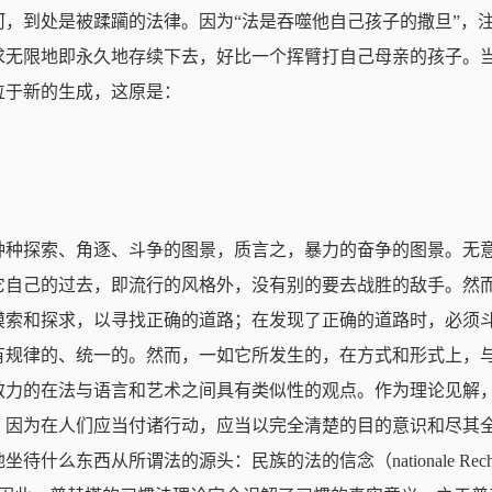
，到处是被蹂躏的法律。因为“法是吞噬他自己孩子的撒旦”，
求无限地即永久地存续下去，好比一个挥臂打自己母亲的孩子。
位于新的生成，这原是：
种种探索、角逐、斗争的图景，质言之，暴力的奋争的图景。无
它自己的过去，即流行的风格外，没有别的要去战胜的敌手。然
摸索和探求，以寻找正确的道路；在发现了正确的道路时，必须
有规律的、统一的。然而，一如它所发生的，在方式和形式上，
效力的在法与语言和艺术之间具有类似性的观点。作为理论见解
，因为在人们应当付诸行动，应当以完全清楚的目的意识和尽其
东西从所谓法的源头：民族的法的信念（nationale Rechts