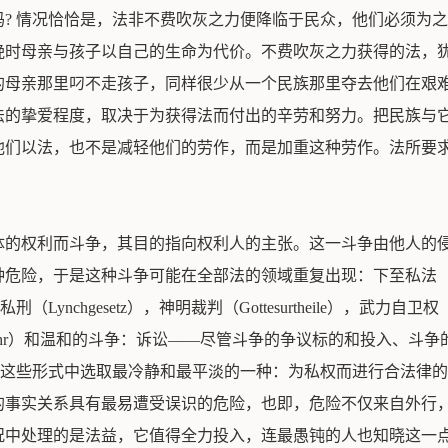
? 情况恰恰是，法非不费吹灰之力便降临于民众，他们必须为
娩时母亲与孩子以自己的生命为代价。不费吹灰之力获得的法，
的母亲那里叼不走孩子，同样很少从一个民族那里夺去他们在艰
法的挚爱程度，取决于为获得法而付出的辛劳和努力。把民族与
他们以法，也不是减轻他们的劳作，而是加重这种劳作。法所要
体的权利而斗争，其目的指向权利人的主张。这一斗争由他人的
于是这种斗争可能在全部法的领域重复出现：下至私法（Privatrec
Lynchgesetz），神明裁判（Gottesurtheile），武力自卫权（F
thwehr）和温和的斗争：诉讼——尽管斗争的争议标的和投入、
部这些形式中选取最冷静和最平淡的一种：为私权而进行合法律
的事实关系具有最易遭受误识的危险，也即，危险不仅来自外行
况中处理的是法益，它值得全力投入，连最愚钝的人也知晓这一