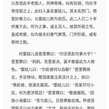
以吾观此半老丽人，风神骨格，似有别调，均在寻
常佳丽之上，此妇人盖名雷姞儿。其夫名西门，慈
爱好善之心，与雷姞儿称为良匹。此二人已二十年
侨寓于此，所为之事，咸主活人，故其所居之宅，
虽成老屋，似为彼夫妇善气摩荡，门宇阶级，咸有
慈祥之致。
时雷姞儿语意里赛曰：“尔还思赴坎拿大乎？”
意里赛曰：“妈妈，吾意甚决，盖不敢留此为人物
色。”雷姞儿曰：“尔赴彼何以自聊？”意里赛闻
言，手足悸动，眼泪遂直注其活计之上，徐曰：
“第赴彼，徐谋生路耳。”雷姞儿曰：“吾家尽可小
驻，何为更涉窎远？”意里赛曰：“敬谢盛贶。”因
指小海雷曰：“吾为是儿，日夜弗敢自逸。昨夜吾
梦贩子以凶力来索。”言次，股弁不可自止。雷姞