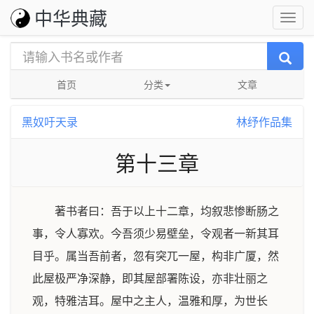
中华典藏
首页
分类
文章
黑奴吁天录
林纾作品集
第十三章
著书者曰：吾于以上十二章，均叙悲惨断肠之
事，令人寡欢。今吾须少易壁垒，令观者一新其耳
目乎。属当吾前者，忽有突兀一屋，构非广厦，然
此屋极严净深静，即其屋部署陈设，亦非壮丽之
观，特雅洁耳。屋中之主人，温雅和厚，为世长