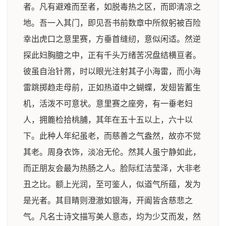
者。凡有避难而至者，如脱毒热之区，而即清凉之
地。吾一入其门，即见吾书前数章中所叙躬被百险
幸出虎口之意里赛，方垂首缝纫，意似闲适。然逆
探此妇胸臆之中，正有千头万绪苦况盘结横亘者。
彼虽自治针黹，时以眼光注射其子小海雷，而小海
雷跳掷趋走母前，正如热道中之蝴蝶，发翅皆蓄生
机，活泼不可意状。意里赛之座旁，有一垂老妇
人，拥簏检拾桃脯，其年在五十五以上，六十以
下。此种人年纪虽老，而慈善之气盎然，故亦不觉
其老。周身衣饰，淡冶无伦。然其人虽宁静如此，
而正朋友会最为热肠之人。脸际红洁莹泽，大非老
丑之比。额上光润，至可鉴人，似道气所蕴，发为
是光者。其目睛则澄澈如银海，开阖皆含慈悲之
气。凡名士诗文描写美人意态，均为少艾而发，然