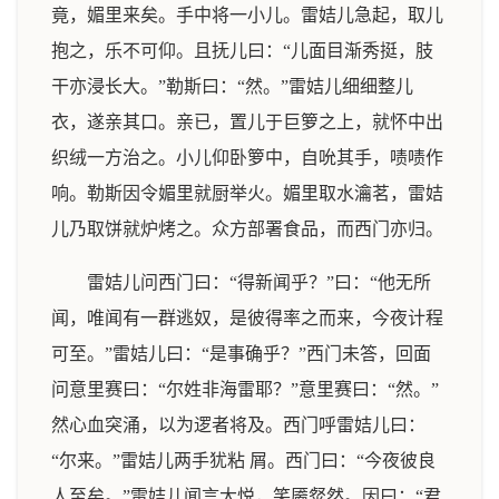
竟，媚里来矣。手中将一小儿。雷姞儿急起，取儿
抱之，乐不可仰。且抚儿曰：“儿面目渐秀挺，肢
干亦浸长大。”勒斯曰：“然。”雷姞儿细细整儿
衣，遂亲其口。亲已，置儿于巨箩之上，就怀中出
织绒一方治之。小儿仰卧箩中，自吮其手，啧啧作
响。勒斯因令媚里就厨举火。媚里取水瀹茗，雷姞
儿乃取饼就炉烤之。众方部署食品，而西门亦归。
雷姞儿问西门曰：“得新闻乎？”曰：“他无所
闻，唯闻有一群逃奴，是彼得率之而来，今夜计程
可至。”雷姞儿曰：“是事确乎？”西门未答，回面
问意里赛曰：“尔姓非海雷耶？”意里赛曰：“然。”
然心血突涌，以为逻者将及。西门呼雷姞儿曰：
“尔来。”雷姞儿两手犹粘 屑。西门曰：“今夜彼良
人至矣。”雷姞儿闻言大悦，笑靥粲然。因曰：“君