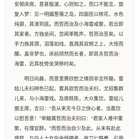
安顿床席，意甚殷渥，心则知之，而口不能言，旋
复入梦：见一明媚葱蒨之岛，四面匝以秾花，水色
纯碧，其清到底。而哲而治及小海雷咸聚，若云即
其家者。方独坐间，忽闻革靴声，哲而治至矣。以
手力挽其颈，泪落如线，直溅其双颊之上，大惊而
醒。盖非梦也，床前颀然而长者，即其夫哲而治·
海雷，近其枕旁坐哭移时矣。
明日向晨，而意里赛欣慰之情则非言所罄。雷
姞儿夫妇辨色已起，置具款哲而治夫妇，尤招集群
儿来，与小海雷戏。及席既陈，大众集饮，雷姞儿
据主席，言曰：“吾从来无今日之快心者，当轰饮
以慰吾意！”举觞属哲而治夫妇曰：“君家人难中重
聚，在理宜醉。”而哲而治自少及此，从未有赴此
盛筵，与白人士女杂坐倾襟者。故刀匕觞罍，引用