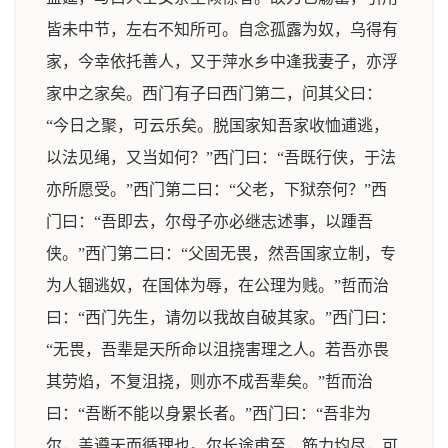
皆未中节，左右不知所可。自念孤露为奴，乌得有
家，今幸依托善人，又于萍水乡中逢我妻子，亦浮
家中之家矣。西门有子曰西门第二，问其父曰：
“今日之聚，可云乐矣。脱国家知吾家收恤逋逃，
以法见绳，又当如何？”西门曰：“吾既行侠，于法
亦所愿受。”西门第二曰：“父老，下狱奈何？”西
门曰：“吾即去，尔母子亦必继志述事，以踵吾
侠。”西门第二曰：“父固无畏，然吾国家立制，专
为人锢逃奴，在国体为辱，在公理为贱。”哲而治
曰：“西门先生，请勿以我故自破其家。”西门曰：
“无畏，吾辈是天所命以沮挠害理之人。若吾亦畏
其劳焰，不复沮挠，则亦不成吾辈矣。”哲而治
曰：“吾断不能以身累长者。”西门曰：“吾非为
尔，盖遵天而循理也。尔长途甫至，筋力均尽，可