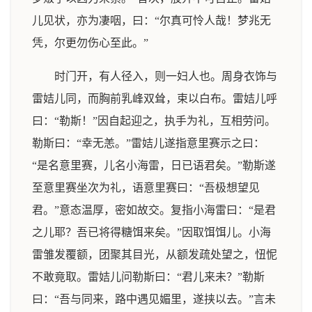
儿见状，亦为凄咽，曰：“尔真可怜人哉！梦兆无
凭，尔更勿伤心至此。”
时门开，有人径入，则一妇人也。周身衣饰与
雷姞儿同，而胸前乳峰双耸，束以白布。雷姞儿呼
曰：“勒斯！”因自起迎之，执手为礼，互相劳问。
勒斯曰：“幸无恙。”雷姞儿遂指意里赛示之曰：
“是名意里赛，儿名小海雷，日已语君矣。”勒斯遂
至意里赛坐次为礼，语意里赛曰：“吾极想望见
君。”意态温厚，密如故交。复指小海雷曰：“是君
之儿耶？吾已将得糖饵来矣。”因取饵饵儿。小海
雷雏发覆额，团聚其目光，从额发疏处望之，忸怩
不敢竟取。雷姞儿问勒斯曰：“君儿来未？”勒斯
曰：“吾与同来，路中遇见媚里，遂挟以去。”言未