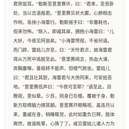
君熟饭耳。”勒斯至意里赛许，曰：“君来，至吾卧
处，当以吉语报君。”意里赛见状大震，心肺相击
作响，急挟小海雷行。勒斯摇手曰：“非噩耗也，
但来勿怖。”既入，即阖其扉，拥抱小海雷曰：“儿
大好，今夜见阿翁矣。”小海雷愕视，不省何语。
而门辟，雷姞儿亦至，曰：“天怜君贞，故海雷君
得从万死中逃脱至此。”意里赛闻言，热血大涌，
奔胸塞喉，喜极转不能声，但噫气默坐。雷姞儿
曰：“君且壮其胆，海雷君与大侠同来，可安抵吾
地。”意里赛低声曰：“今夜可至耶？”语至此，目
瞪视，意似晕。少苏，则身已在榻，覆被于身，勒
斯方取樟脑力擦其额。意里赛开眼略视，盖连月以
来，重戚在身，稍睡辄觉，此时如重负已释，肢体
爽然，故虽眩晕，心殊了了。咸见雷姞儿诸人力为