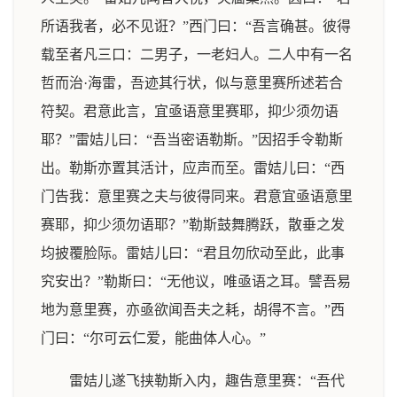
所语我者，必不见诳？”西门曰：“吾言确甚。彼得
载至者凡三口：二男子，一老妇人。二人中有一名
哲而治·海雷，吾迹其行状，似与意里赛所述若合
符契。君意此言，宜亟语意里赛耶，抑少须勿语
耶？”雷姞儿曰：“吾当密语勒斯。”因招手令勒斯
出。勒斯亦置其活计，应声而至。雷姞儿曰：“西
门告我：意里赛之夫与彼得同来。君意宜亟语意里
赛耶，抑少须勿语耶？”勒斯鼓舞腾跃，散垂之发
均披覆脸际。雷姞儿曰：“君且勿欣动至此，此事
究安出？”勒斯曰：“无他议，唯亟语之耳。譬吾易
地为意里赛，亦亟欲闻吾夫之耗，胡得不言。”西
门曰：“尔可云仁爱，能曲体人心。”
雷姞儿遂飞挟勒斯入内，趣告意里赛：“吾代