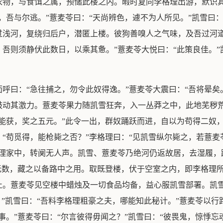
衣物，与食饵之属，预储此楼之内。暇时复同李格理出游，默识
，吾与尔逃。”薏麦苓曰：“天尚辨色，遽不为人所见。”凯雪曰
过浅河，复绕归后户，潜匿上楼。彼狗善嗅人之气味，及吾过河
吾则须静伏此数日，以乘其惫。”薏麦苓大悦曰：“此策良佳。”
呼曰：“急往捕之，勿令此奴得逸。”薏麦苓大震曰：“吾将晕矣。
鼓动其激力。薏麦苓果力随凯雪狂奔，入一丛莽之中，此地芜秽
能获，奖之五元。”此令一出，群奴踊跃而进，自以为苟得二奴
“苟觅得，能枪毙之否？”李格理曰：“见凯雪纵尔毙之，若薏
格理家中，转阒无人声。凯雪、薏麦苓乃绝河仍返故居，去湿履，
无数，藏之以备路中之用。取既登楼，伏于空室之内，即李格理
止。薏麦苓见空楼中蜡烛及一切食品均备，益心服凯雪部署。凯雪
？”凯雪曰：“吾料李格理粗豪之夫，哪能知此秘计。”薏麦苓以
事。”薏麦苓曰：“尔言彼得毋闻之？”凯雪曰：“彼畏鬼，惊悸忘