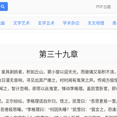
PDF古籍
戏曲
文学艺术
玄学五术
学术杂记
天文地理
类
第三十九章
，家具剥损者，积如丘山，窦小窗以迎天光，而玻璃又垢积不涤
数日漫无音响，寻见出其尸瘗之，时时闻有鬼哭之声。传闻方极惊
雪闻之，智计忽萌，即思以此鬼室，悚动李格理。盖凯雪卧室，即
。正尔纷纭，李格理适自外归，怪之，凯雪曰：“吾思更易一室。
“吾倦极思睡。”李格理曰：“何因失睡？”凯雪曰：“我言之，恐逢