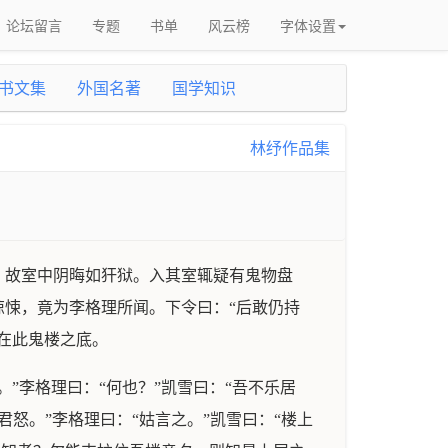
论坛留言
专题
书单
风云榜
字体设置
书文集
外国名著
国学知识
林纾作品集
，故室中阴晦如犴狱。入其室辄疑有鬼物盘
悚，竟为李格理所闻。下令曰：“后敢仍持
在此鬼楼之底。
”李格理曰：“何也？”凯雪曰：“吾不乐居
君怒。”李格理曰：“姑言之。”凯雪曰：“楼上