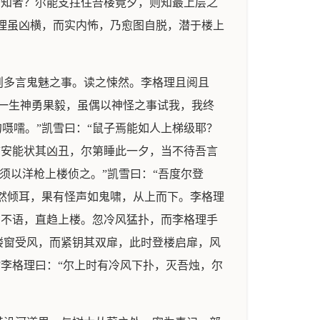
安知者？尔能支拄住吾楼竟夕，则知最上层之
格理虽凶横，而实内怖，乃愈图自脱，潜于楼上
则多言鬼魅之事。读之悚然。李格理且阅且
一生神勇果毅，虽偶以神怪之事试我，我终
嗫嚅。”凯雪曰：“鼠子焉能如人上梯级耶？
言安能状其凶丑，尔第睡此一夕，当不待吾言
日须以洋枪上楼侦之。”凯雪曰：“吾度尔登
怃然倾耳，果有怪声如鬼啸，从上而下。李格理
雪不语，直趋上楼。忽冷风猛扑，而李格理手
楼窗受风，而紧钥其双扉，此时登楼启扉，风
”李格理曰：“尔上时有冷风下扑，灭吾烛，尔