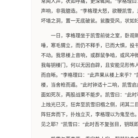
常闻人声，状如呼痛，更深辄闻。”李格理曰
声响，非我臆造。”李格理大怒，欲鞭凯雪，
坏墙之洞，置一无底破瓮。瓮腹受风，状如
一日，李格理坐于凯雪前徙之室，卧观
唾，寒毛猬立，而仍不释手，已而大惧，投
不动。我思楼上音响，或群鼠争啮，或风冲微
我每钥楼门，何以无因自辟，且安能见形怖人
而自晰。”李格理曰：“此声果从楼上来乎？”
楼，当舍枪而遁。”此时钟适十二响，凯雪启
面如死灰，两股战栗不能步。凯雪曰：“此时
上烛光已灭，狂奔至凯雪旧榻之侧，闭其二
阵狂奔而下，扑烛立灭，李格理以为鬼至也。
见之耶？”凯雪曰：“此时吾不复张目，钥既