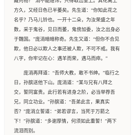
藏何物？”涓不能隐讳，只得取出呈上。其花离土
方久，又经日色已半萎矣。先生道：“你知此花之
名乎？乃马儿铃也。一开十二朵，为汝荣盛之年
数，采于鬼谷，见日而萎，鬼傍加委，汝之出身必
于魏国。”庞涓暗暗称奇。先生又道：“但你不合见
欺，他日必以欺人之事还被人欺，不可不戒。我有
八字，你牢记在心：遇羊而荣，遇马而瘁。”
庞涓再拜道：“吾师大教，敢不书绅。”临行之
日，孙膑送他下山。庞涓道：“某与兄有八拜之
交，誓同富贵。此行若有进身之阶，必当举荐吾
兄，同立功业。”孙膑道：“吾弟此言，果真实
否？”庞涓立誓道：“弟若谬言，当死于万箭之
下！”孙膑道：“多谢厚情，何须如此重誓！”两下
流泪而别。