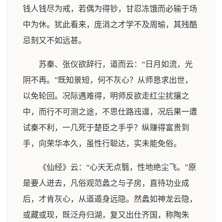
钱人钱尽为戒，若偶为得钞，甘忍冻饿而必输于场
中为休。犹此看来，庞涓之才学不及周瑜，其残酷
忌刻又不如远甚。
苏秦、张仪欲辞行，道而云：“日月如流，光
阴不再。”既知景短，何不灰心？从师恳求出世，
以免轮回。况际遇难得，明师反欲走红尘扰攘之
中，而行不可测之途，不思仕路迍邅，况后果一遭
试秦不利，一几死于楚臣之手乎？纵赚得富贵到
手，向荣华本久，虽性行聪达，实未能免俗。
《仙经》云：“心天无点翳，性地绝尘飞。”原
是要人迸去，凡俗观范蠡之与子房，直待功业成
后，才肯灰心，从道遁身远隐。然蠡如神龙云隐，
或藏或现，既泛舟归湖，复又出仕齐国，称陶朱