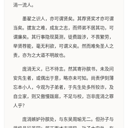
涓一流人。
墨翟之识人，亦可谓贤矣。其荐贤奖才亦可谓
当矣。拔友之难，成友之志，而师弟不居其功，可
谓廉矣。其行事隐现莫测，徒费跋涉，不畏繁劳，
举贤荐能，毫无利欲，可谓义矣。然而难免圣人之
责，亦为之大道不明故也。
庞涓无义，已不待言。然其寄孙膑书，未及问
安先生者，或偶出于意，略亦未可知。尚责伊刻薄
忘本小人，今观为子弟者，于先生处多所狡诈，及
自立家，则又傲慢跋扈，不足与校，岂非庞涓之罪
人乎？
庞涓嫉妒孙膑处，与东吴周瑜无二。但孙子与