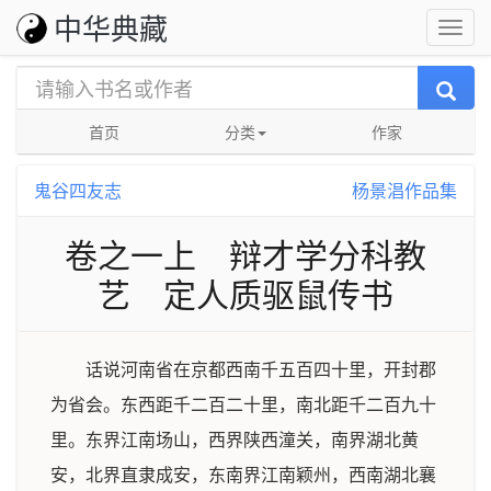
中华典藏
首页
分类
作家
鬼谷四友志
杨景淐作品集
卷之一上 辩才学分科教
艺 定人质驱鼠传书
话说河南省在京都西南千五百四十里，开封郡
为省会。东西距千二百二十里，南北距千二百九十
里。东界江南场山，西界陕西潼关，南界湖北黄
安，北界直隶成安，东南界江南颖州，西南湖北襄