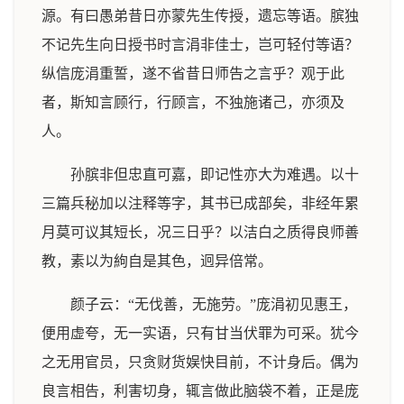
源。有曰愚弟昔日亦蒙先生传授，遗忘等语。膑独
不记先生向日授书时言涓非佳士，岂可轻付等语？
纵信庞涓重誓，遂不省昔日师告之言乎？观于此
者，斯知言顾行，行顾言，不独施诸己，亦须及
人。
孙膑非但忠直可嘉，即记性亦大为难遇。以十
三篇兵秘加以注释等字，其书已成部矣，非经年累
月莫可议其短长，况三日乎？以洁白之质得良师善
教，素以为絇自是其色，迥异倍常。
颜子云：“无伐善，无施劳。”庞涓初见惠王，
便用虚夸，无一实语，只有甘当伏罪为可采。犹今
之无用官员，只贪财货娱快目前，不计身后。偶为
良言相告，利害切身，辄言做此脑袋不着，正是庞