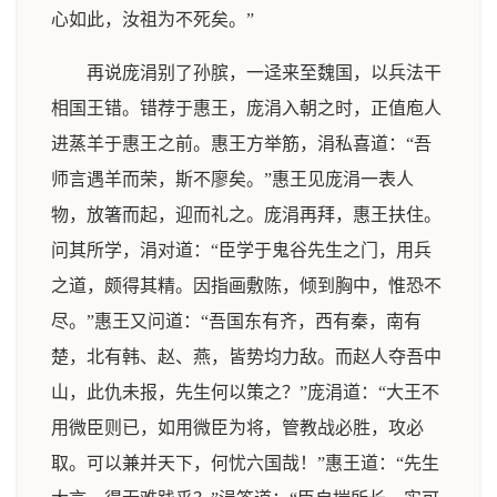
心如此，汝祖为不死矣。”
再说庞涓别了孙膑，一迳来至魏国，以兵法干
相国王错。错荐于惠王，庞涓入朝之时，正值庖人
进蒸羊于惠王之前。惠王方举筋，涓私喜道：“吾
师言遇羊而荣，斯不廖矣。”惠王见庞涓一表人
物，放箸而起，迎而礼之。庞涓再拜，惠王扶住。
问其所学，涓对道：“臣学于鬼谷先生之门，用兵
之道，颇得其精。因指画敷陈，倾到胸中，惟恐不
尽。”惠王又问道：“吾国东有齐，西有秦，南有
楚，北有韩、赵、燕，皆势均力敌。而赵人夺吾中
山，此仇未报，先生何以策之？”庞涓道：“大王不
用微臣则已，如用微臣为将，管教战必胜，攻必
取。可以兼并天下，何忧六国哉！”惠王道：“先生