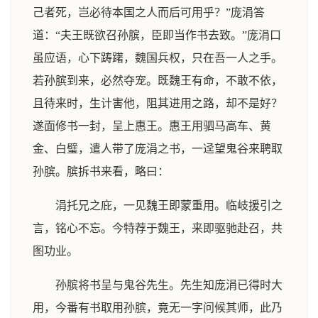
己者死，岂必待本国之人而后可用乎？”庞涓答
道：“夫王既欲召孙膑，臣即当作书去致。”庞涓口
虽应语，心下踌躇，魏国兵权，只在吾一人之手。
若孙膑到来，必然夺宠。既魏王有命，不敢不依，
且待来时，生计害他，阻其进用之路，却不是好？
遂面修书一封，呈上惠王。惠王用驷马高车、黄
金、白璧，遣人带了庞涓之书，一迳望鬼谷来聘取
孙膑。膑拆书来看，略曰：
涓托兄之庇，一见魏王即蒙重用。临岐援引之
言，铭心不忘。今特荐于魏王，来即驱驰赴召，共
图功业。
孙膑将书呈与鬼谷先生。先生知庞涓已得时大
用，今番有书取用孙膑，竟无一字问候其师，此乃