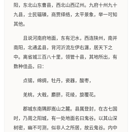
阳，东北山东曹县，西北山西辽州。九府十州九十
九县，士民辐辏，商贾绎络，太平景象，举一可知
其他。
且说河南府地面，东有汜水，西连陕州，南并
南阳，北通孟县，背河沂流左伊右瀍，居天下之
中。离省城三百八十里，领管十县，其地所出，有
数种佳品，曰：
点锡，绵绸，牡丹，瓷器，酸枣，
羌桃，大戟，麝脐，花绫，旋覆花。
郡城东南隅即嵩山之麓。县属登封，在古七国
时，乃周之阳城，有一处地面名曰鬼谷。以其山深
树密，幽不可测，似非人之所居，故云鬼谷。内中