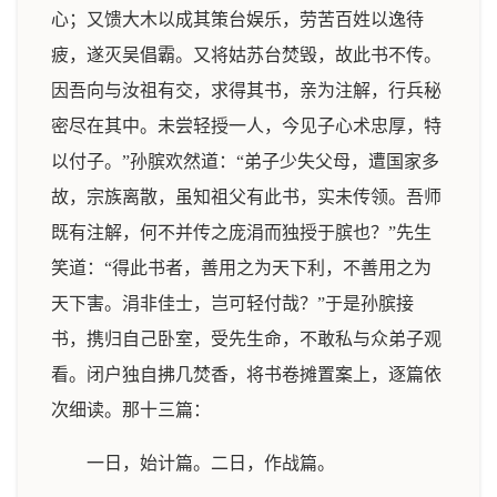
心；又馈大木以成其策台娱乐，劳苦百姓以逸待
疲，遂灭吴倡霸。又将姑苏台焚毁，故此书不传。
因吾向与汝祖有交，求得其书，亲为注解，行兵秘
密尽在其中。未尝轻授一人，今见子心术忠厚，特
以付子。”孙膑欢然道：“弟子少失父母，遭国家多
故，宗族离散，虽知祖父有此书，实未传领。吾师
既有注解，何不并传之庞涓而独授于膑也？”先生
笑道：“得此书者，善用之为天下利，不善用之为
天下害。涓非佳士，岂可轻付哉？”于是孙膑接
书，携归自己卧室，受先生命，不敢私与众弟子观
看。闭户独自拂几焚香，将书卷摊置案上，逐篇依
次细读。那十三篇：
一日，始计篇。二日，作战篇。