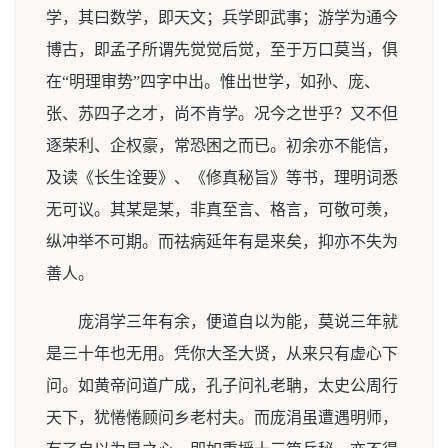
学，其曰数学，即天文；兵学即武事；游学为通今
博古，即孟子所谓先觉觉后觉，至于万口莫当，俱
在“明理审势”四字中出。惟出世学，如孙、庞、
张、苏四子之才，尚不肯学。况今之世乎？又不但
逐荣利、企权豪，常恐困之而已。初余亦不能信，
及读《长生诠要》、《修真秘旨》等书，理明词悉
无可议。其某是某，非真至言、格言，可敬可羡，
纵冲举不可期。而祛病延年有是来矣，抑亦不失为
善人。
庞涓学三年有余，便道自以为能，莫说三年就
是三十年也无用。凭你大圣大贤，从来只有虚心下
问。如黄帝问道广成，孔子问礼老聃，太史公周行
天下，犹惓惓顾问乡老村夫。而庞涓虽遭遇明师，