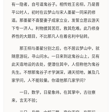
有一隐者，自号道鬼谷子。相传姓王名栩，乃是晋
平公时人，初时在云梦山与宋人墨翟一同采药修
道。那墨翟不喜娶妻子成家立业，发誓立愿云游天
下专一济人。利物拔其苦厄，救其危难。此乃修身
养性的大题目，不比那凡人在着名利中钻转。
那王栩与墨翟分别之后，也不居云梦山中，就
随意游玩，寻山问水。一日来到这鬼谷山上，见有
此天造地设的去处，便潜住其中，人但称他为鬼谷
先生。不想那鬼谷子才学渊深，通天彻地，兼及几
家学问，人不能较量。你道他那几家学问？
一日，数学，日星象纬，在其掌中，古往察
来，言无不验；