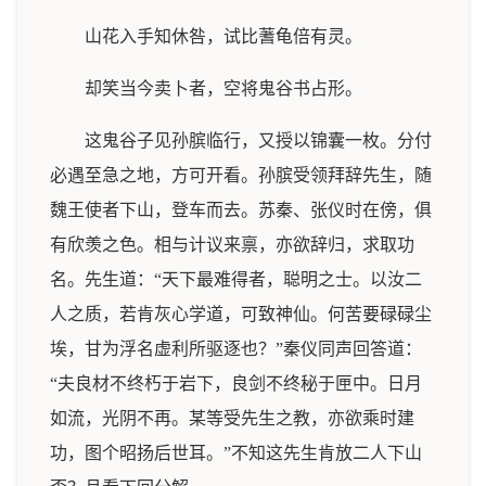
山花入手知休咎，试比蓍龟倍有灵。
却笑当今卖卜者，空将鬼谷书占形。
这鬼谷子见孙膑临行，又授以锦囊一枚。分付
必遇至急之地，方可开看。孙膑受领拜辞先生，随
魏王使者下山，登车而去。苏秦、张仪时在傍，俱
有欣羡之色。相与计议来禀，亦欲辞归，求取功
名。先生道：“天下最难得者，聪明之士。以汝二
人之质，若肯灰心学道，可致神仙。何苦要碌碌尘
埃，甘为浮名虚利所驱逐也？”秦仪同声回答道：
“夫良材不终朽于岩下，良剑不终秘于匣中。日月
如流，光阴不再。某等受先生之教，亦欲乘时建
功，图个昭扬后世耳。”不知这先生肯放二人下山