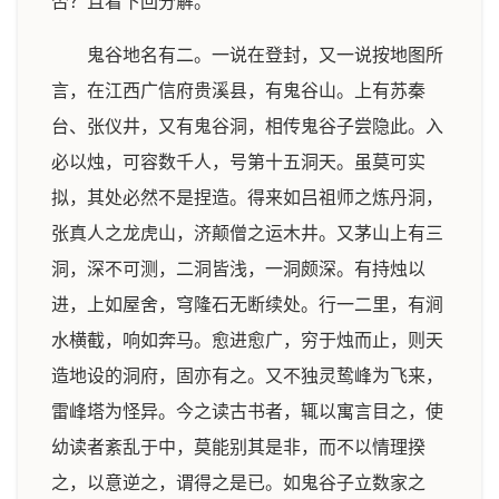
否？且看下回分解。
鬼谷地名有二。一说在登封，又一说按地图所
言，在江西广信府贵溪县，有鬼谷山。上有苏秦
台、张仪井，又有鬼谷洞，相传鬼谷子尝隐此。入
必以烛，可容数千人，号第十五洞天。虽莫可实
拟，其处必然不是捏造。得来如吕祖师之炼丹洞，
张真人之龙虎山，济颠僧之运木井。又茅山上有三
洞，深不可测，二洞皆浅，一洞颇深。有持烛以
进，上如屋舍，穹隆石无断续处。行一二里，有涧
水横截，响如奔马。愈进愈广，穷于烛而止，则天
造地设的洞府，固亦有之。又不独灵鸷峰为飞来，
雷峰塔为怪异。今之读古书者，辄以寓言目之，使
幼读者紊乱于中，莫能别其是非，而不以情理揆
之，以意逆之，谓得之是已。如鬼谷子立数家之