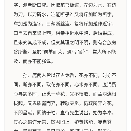
字，测者断曰成。因取笔书板道，左边为水，右边
为刀，以刀斫水，岂能断乎？又将斤加斷为断字，
车加辵为连字，曰藕断丝连。复将斤加辵作近字，
曰自去自来梁上燕，相亲相近水中鸥，后婚果成。
且未究其成不成，但究其理之明不明，则有合放鬼
谷所断。至於“遇羊而荣，遇马而瘁”，常人所不能
及，而亦不能强说。
孙、庞两人皆以花占休咎，花亦不同，时亦不
同，断亦不同，取花亦不同，心术亦不同。庞涓费
心寻毅多时，止觅一草花，又不慎取，而孟浪连根
拔起。又思质弱而弃，转辗寻觅，仍取所弃之花，
不即呈献，阴纳于袖。直待先生说出，始为享奉。
其心之猾诈无常，欺君罔上，妒贤妨能，妄自尊