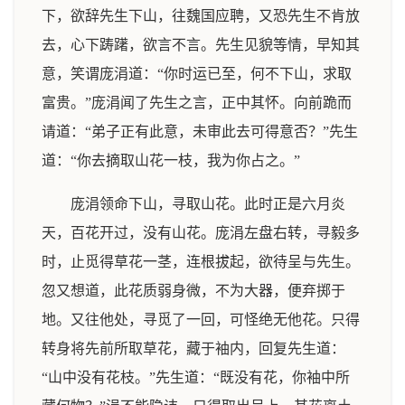
下，欲辞先生下山，往魏国应聘，又恐先生不肯放
去，心下踌躇，欲言不言。先生见貌等情，早知其
意，笑谓庞涓道：“你时运已至，何不下山，求取
富贵。”庞涓闻了先生之言，正中其怀。向前跪而
请道：“弟子正有此意，未审此去可得意否？”先生
道：“你去摘取山花一枝，我为你占之。”
庞涓领命下山，寻取山花。此时正是六月炎
天，百花开过，没有山花。庞涓左盘右转，寻毅多
时，止觅得草花一茎，连根拔起，欲待呈与先生。
忽又想道，此花质弱身微，不为大器，便弃掷于
地。又往他处，寻觅了一回，可怪绝无他花。只得
转身将先前所取草花，藏于袖内，回复先生道：
“山中没有花枝。”先生道：“既没有花，你袖中所