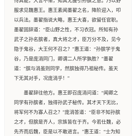
恃其能，大言不惭，知其无援引孙膑之意。乃以野
服求见魏惠王。惠王素闻墨翟之名，降阶迎入，叩
以兵法。墨翟指说大略，惠王大喜，欲留任官职。
墨翟固辞道：“臣山野之性，不习衣冠。所知有孙
武子之孙名膑者，真大将之才，臣万分不及，见今
隐于鬼谷，大王何不召之？”惠王道：“孙膑学于鬼
谷，乃是庞涓同门，卿谓二人所学孰胜？”墨翟
道：“膑与涓虽则同学，然膑独得乃祖秘传。虽天
下无其对手，况庞涓乎！”
墨翟辞往他方。惠王即召庞涓问道：“闻卿之
同学有孙膑者，独得孙武子秘传。其才天下无比，
将军何不为寡人召之？”庞涓答道：“臣非不知孙膑
之才，但膑是齐人，宗族皆在于齐。今若仕魏，必
先齐而后魏，臣是以不敢进言。”惠王道：“士为知