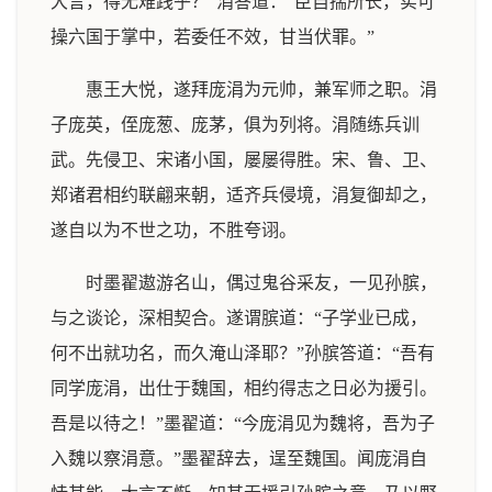
大言，得无难践乎？”涓答道：“臣自揣所长，实可
操六国于掌中，若委任不效，甘当伏罪。”
惠王大悦，遂拜庞涓为元帅，兼军师之职。涓
子庞英，侄庞葱、庞茅，俱为列将。涓随练兵训
武。先侵卫、宋诸小国，屡屡得胜。宋、鲁、卫、
郑诸君相约联翩来朝，适齐兵侵境，涓复御却之，
遂自以为不世之功，不胜夸诩。
时墨翟遨游名山，偶过鬼谷采友，一见孙膑，
与之谈论，深相契合。遂谓膑道：“子学业已成，
何不出就功名，而久淹山泽耶？”孙膑答道：“吾有
同学庞涓，出仕于魏国，相约得志之日必为援引。
吾是以待之！”墨翟道：“今庞涓见为魏将，吾为子
入魏以察涓意。”墨翟辞去，逞至魏国。闻庞涓自