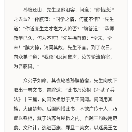
孙膑还山，先生见他泪容，问道：“你惜庞涓
之去么？”孙膑道：“同学之情，何能不惜？”先生
道：“你道庞生之才堪为大将否？”膑答道：“承师
教学已久，何为不可？”先生摇首道：“全未，全
未！”膑大惊，请问其故，先生不言。到了次日，
向众弟子道：“我夜间恶闻鼠声，汝等轮流值宿，
为吾驱鼠。”
众弟子如命。其夜轮着孙膑值宿，先生向枕下
取出一卷文书，告膑道：“此书乃汝祖《孙武子兵
法》十三篇，向因汝祖献于吴王阖闾。阖闾用其
族，大破楚师。后阖闾惜此书，不欲广传于人，乃
置以铁柜，藏于姑苏台屋楹之内。自越王勾践用范
蠡、文种计，选进西施、郑旦二美女，以迷吴王之