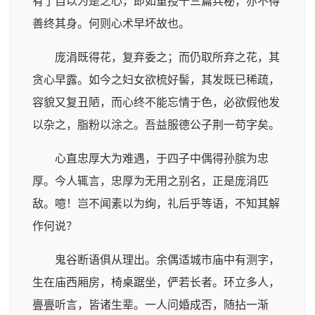
有了自以为是之心，即如重授十三篇兵秘，亦不得
善终其身。何则心术早坏故也。
庞涓既得花，复弃委之；而仍取所弃之花，其
贪心早露。如今之妇女欲梳好髻，其发既已稀疏，
容貌又复丑陋，而心终不能忘情于色，必欲假他发
以杂之，脂粉以涂之。吾益服德公子荆一苟字矣。
心直忠厚大为难遇，于四子中偶得孙膑为忠
厚。今人辄言，忠厚为无用之别名，正是庞涓匹
敌。噫！岂不闻素以为绚，礼后乎等语，不知其解
作何说？
鬼谷断语俱从理出。余偶适城市庙中有测字，
生在庙西厢房，椅桌踞坐，俨若长者。环立多人，
亹亹听言，皆诸生辈。一人问婚成否，随拈一渐