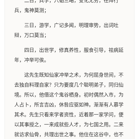
二日，兵学，六韬三略，变化无穷，在阵行
兵，鬼神莫测；
三日，游学，广记多闻，明理审势，出词吐
辩，万口莫当；
四日，出世学，修真养性，服食引导，祛病延
年，冲举可俟。
这先生既知仙家冲举之术，为何屈身世间，不
去独自料理自家？只为要度几个聪明弟子，同归仙
境。所以，他借这个鬼谷栖身。初时偶然入市，为
人占卜，所言吉凶，休咎应驱如神。渐渐有人慕学
其术。先生只看来学者资性，近着那一家学问，便
以其事授之，一来成就些人才，为七国之用。二来
就访求仙骨，共理出世之事。他住在这谷中，也不