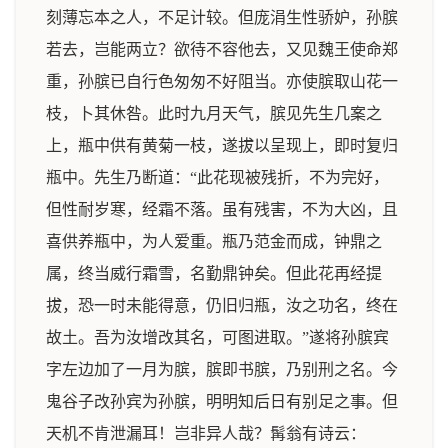
刻薄忘本之人，不足计较。但庞涓生性骄妒，孙膑
若去，岂能两立？欲待不容他去，又见魏王使命郑
重，孙膑已自行色匆匆不好阻当。亦使膑取山花一
枝，卜其休咎。此时九月天气，膑见先生几案之
上，瓶中供有黄菊一枝，遂拔以呈现上，即时复归
瓶中。先生乃断道：“此花现被残折，不为完好，
但性耐岁寒，经霜不落。虽有残害，不为大凶，且
喜供养瓶中，为人爱重。瓶乃范金而成，钟鼎之
属，终当威行霜雪，名勤鼎钟矣。但此花再经提
拔，恐一时未能得意，仍旧归瓶，汝之功名，终在
故土。吾为汝增改其名，可图进取。”遂将孙膑宾
字左边加了一月为膑，膑即书膑，乃别刑之名。今
鬼谷子改孙宾为孙膑，明明知后日有别足之事。但
天机不肯泄漏耳！岂非异人哉？髯翁有诗云：