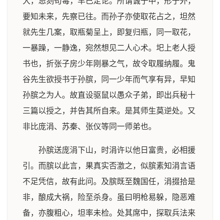
大，忌刻苟毒，早已定论。所谓诚于中，形于外，
要知未来，先察已往。而孙子亦使取花占之，坦然
就先生几案，取瓶菊呈上，即复归瓶，同一取花，
一暴躁，一静逸，宛然想见二人心术。圯上老人授
书也，折张子房少年刚暴之气，故令取履纳履。鬼
谷先生欲授书于孙膑，同一少年而气享有异，早知
孙膑之为人。故直设驱鼠以愚众子弟，即出兵秘十
三篇以授之，并告其所自来。是其师生莫逆处。又
非比庞涓、苏秦、张仪等同一师弟也。
孙膑送庞涓下山，时涓许以他日富贵，必相援
引。而膑以此言，果真实否激之，似膑素知涓言语
不足凭信，故有此问。及膑既至魏国任，涓掇拾是
非，酿成大祸，险至杀身。虽曰明枪易躲，隐恶难
备，亦腹粗心，坦率未检。处其席中，探取兵法来