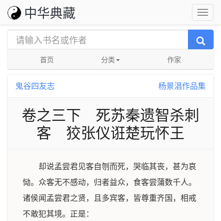
中华典藏
首页
分类
作家
鬼谷四友志
杨景淐作品集
卷之三下 死苏秦遗智杀刺
客 狡张仪诳楚玩怀王
却说孟尝君见客自刎而死，哭临其丧，甚为哀
恸。众客无不感动，归者益众，食客尝蒲数千人。
诸侯闻孟尝君之贤，且多宾客，皆尊重齐国，相戒
不敢犯其境。正是：