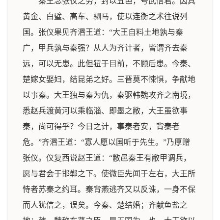
秦王念张仪之劳，封以五邑，号武信君。因具
黄金、白璧、高车、驷马，使以连衡之术往说列
国。张仪果见齐湣王道：“大王自料土地孰与秦
广，甲兵孰与秦强？从人为齐计者，皆谓齐去秦
远，可以无患。此但狃于目前，不顾后患。今秦、
楚嫁女娶妇，结昆弟之好。三晋莫不悚惧，争献地
以事秦。大王独与秦为仇，秦驱韩魏攻齐之南境，
悉赵兵渡黄河以乘临淄、即墨之敝，大王虽欲事
秦，尚可得乎？今日之计，事秦者安，背秦者
危。”齐湣王道：“寡人愿以国听于先生。”乃厚赠
张仪。仪复西说赵王道：“敝邑秦王有敝甲调兵，
愿与君会于邯郸之下。使微臣先闻于左右，大王所
恃者苏秦之约耳。秦背燕逃齐又以反诛，一身不保
而人犹信之，误矣。今秦、楚结婚；齐献鱼盐之