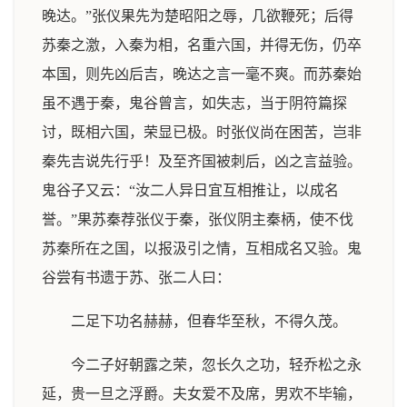
晚达。”张仪果先为楚昭阳之辱，几欲鞭死；后得
苏秦之激，入秦为相，名重六国，并得无伤，仍卒
本国，则先凶后吉，晚达之言一毫不爽。而苏秦始
虽不遇于秦，鬼谷曾言，如失志，当于阴符篇探
讨，既相六国，荣显已极。时张仪尚在困苦，岂非
秦先吉说先行乎！及至齐国被刺后，凶之言益验。
鬼谷子又云：“汝二人异日宜互相推让，以成名
誉。”果苏秦荐张仪于秦，张仪阴主秦柄，使不伐
苏秦所在之国，以报汲引之情，互相成名又验。鬼
谷尝有书遗于苏、张二人曰：
二足下功名赫赫，但春华至秋，不得久茂。
今二子好朝露之荣，忽长久之功，轻乔松之永
延，贵一旦之浮爵。夫女爱不及席，男欢不毕输，