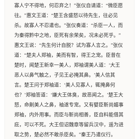
寡人宁不得地，何忍弃之！”张仪自请道：“微臣愿
往。”惠文王道：“楚王含盛怒以待先生，往必见
杀。故寡人不忍遣也。”张仪奏道：“杀臣一人，而
为秦得黔中之地，臣死有余荣矣，况未必死乎。”
惠文王说：“先生何计自脱？试为寡人言之。”张仪
道：“楚夫人郑袖，美而有智，得王之宠。臣昔在
楚时，闻楚王新幸一美人，郑袖谓美人道：‘大王
恶人以鼻气触之，子见王必掩其鼻。’美人信其
言。楚王问于郑袖道：‘美人见寡人，辄掩鼻何
也？’郑袖答道：‘嫌大王体臭，故恶闻之。’楚王大
怒，命劓美人之鼻，袖遂专宠。又有嬖臣靳尚媚事
郑袖，内外用事。而臣与靳尚相善，臣自料能借其
庇，可以不死。大王但诏魏章等留兵汉中，遥为进
取之势，楚必然不敢杀臣矣。”秦王乃遣仪行。