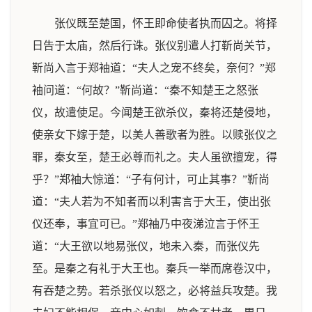
张仪既至楚国，怀王即命使者执而囚之。将择
日告于太庙，然后行诛。张仪别遣人打靳尚关节，
靳尚入言于郑袖道：“夫人之宠不终矣，奈何？”郑
袖问道：“何故？”靳尚道：“秦不知楚王之怒张
仪，故遣使足。今闻楚王欲杀仪，秦将还楚侵地，
使亲女下嫁于楚，以美人善歌者为胜。以赎张仪之
罪，秦女至，楚王必尊而礼之。夫人虽欲擅宠，得
乎？”郑袖大惊道：“子有何计，可止其事？”靳尚
道：“夫人若为不知者而以利害言于大王，使出张
仪还奉，事宜可已。”郑袖乃中夜涕泣言于怀王
道：“大王欲以地易张仪，地未入秦，而张仪先
至。是秦之有礼于大王也。秦兵一举而席卷汉中，
有吞楚之势。若杀张仪以怒之，必将益兵攻楚。我