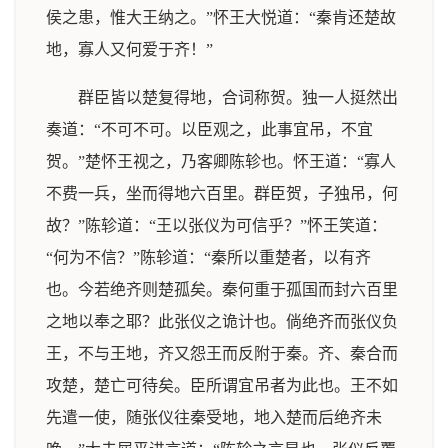
侯之患，惟大王纳之。”怀王大悦道：“秦肯还楚故
地，寡人又何爱于齐！”
群臣皆以楚复得地，合词称贺。独一人挺然出
奏道：“不可不可。以臣观之，此事宜吊，不宜
贺。”楚怀王视之，乃客卿陈轸也。怀王道：“寡人
不费一兵，坐而得地六百里。群臣贺，子独吊，何
故？”陈轸道：“王以张仪为可信乎？”怀王笑道：
“何为不信？”陈轸道：“秦所以重楚者，以有齐
也。今若绝齐则楚孤矣。秦何重于孤国而封六百里
之地以奉之耶？此张仪之诡计也。倘绝齐而张仪负
王，不与王地，齐又怨王而反附于秦。齐、秦合而
攻楚，楚亡可待矣。臣所谓宜吊者为此也。王不如
先遣一使，随张仪往秦受地，地入楚而后绝齐未