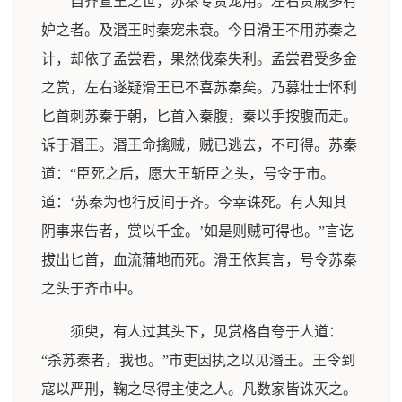
自齐宣王之世，苏秦专贵宠用。左右贵戚多有
妒之者。及湣王时秦宠未衰。今日滑王不用苏秦之
计，却依了孟尝君，果然伐秦失利。孟尝君受多金
之赏，左右遂疑滑王已不喜苏秦矣。乃募壮士怀利
匕首刺苏秦于朝，匕首入秦腹，秦以手按腹而走。
诉于湣王。湣王命擒贼，贼已逃去，不可得。苏秦
道：“臣死之后，愿大王斩臣之头，号令于市。
道：‘苏秦为也行反间于齐。今幸诛死。有人知其
阴事来告者，赏以千金。’如是则贼可得也。”言讫
拔出匕首，血流蒲地而死。滑王依其言，号令苏秦
之头于齐市中。
须臾，有人过其头下，见赏格自夸于人道：
“杀苏秦者，我也。”市吏因执之以见湣王。王令到
寇以严刑，鞠之尽得主使之人。凡数家皆诛灭之。