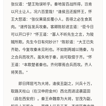
张仪道：“楚王殆误听乎。秦地皆百战所得，岂肯
以尺土让人，况六百里哉！”逢侯丑还报怀王，怀
王大怒道：“张仪果是反覆小人，吾得之必生食其
肉。”遂传旨发兵攻秦。客卿陈轸进言道：“臣今日
可以开口乎？”怀王道：“寡人不听先生之言，为陖
贼所欺。先生今日有何妙计？”陈轸道：“大王已失
齐助，今复攻秦未见利也。不如割两城以赂秦，与
之合兵而攻齐。虽失地于秦，尚可取偿于齐。”怀
王道：“本欺楚者秦也。齐何罪焉合兵而攻。齐人
将笑吾。”
即日拜屈丐为大将，逢侯丑副之，兴兵十万，
取路天柱山（在汉申府金州）西北而进迳袭蓝田
（县在西安府）。秦王命魏章为大将，甘茂为副，