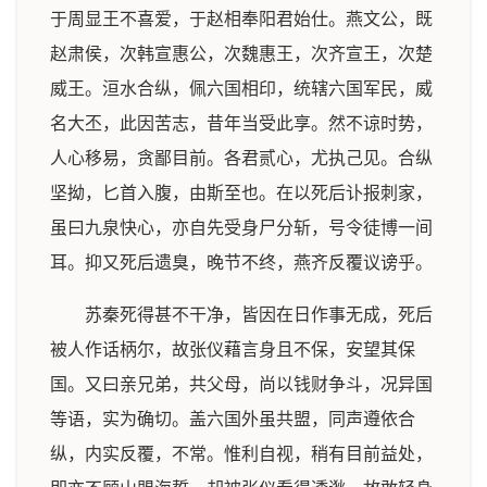
于周显王不喜爱，于赵相奉阳君始仕。燕文公，既
赵肃侯，次韩宣惠公，次魏惠王，次齐宣王，次楚
威王。洹水合纵，佩六国相印，统辖六国军民，威
名大丕，此因苦志，昔年当受此享。然不谅时势，
人心移易，贪鄙目前。各君贰心，尤执己见。合纵
坚拗，匕首入腹，由斯至也。在以死后讣报刺家，
虽曰九泉快心，亦自先受身尸分斩，号令徒博一间
耳。抑又死后遗臭，晚节不终，燕齐反覆议谤乎。
苏秦死得甚不干净，皆因在日作事无成，死后
被人作话柄尔，故张仪藉言身且不保，安望其保
国。又曰亲兄弟，共父母，尚以钱财争斗，况异国
等语，实为确切。盖六国外虽共盟，同声遵依合
纵，内实反覆，不常。惟利自视，稍有目前益处，