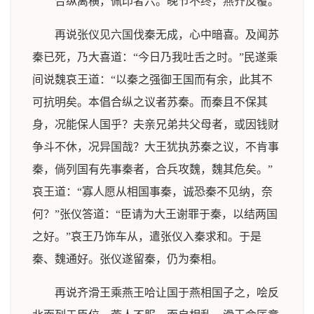
合纵离横，佩印者六。晚节不终，燕齐反覆。
再说张仪见六国伐秦无成，心中暗喜。及闻苏
秦已死，乃大喜道：“今日乃我吐舌之时。”民遂乘
间说魏哀王道：“以秦之强御王国而有余，此其不
可抗明矣。本倡合纵之议者苏秦。而秦且不保其
身，况能保人国乎？夫亲兄弟共父母者，或因钱财
争斗不休，况异国哉？大王犹执苏秦之议，不肯事
秦，倘列国有先事秦者，合兵攻魏，魏其危矣。”
哀王道：“寡人愿从相国事秦，诚恐秦不见纳，奈
何？”张仪答道：“臣请为大王谢罪于秦，以结两国
之好。”哀王乃饰车从，遣张仪入秦求和。于是
秦、魏通好。张仪遂留秦，仍为秦相。
再说齐滑王乘燕王哈让国于燕相国子之，哙反