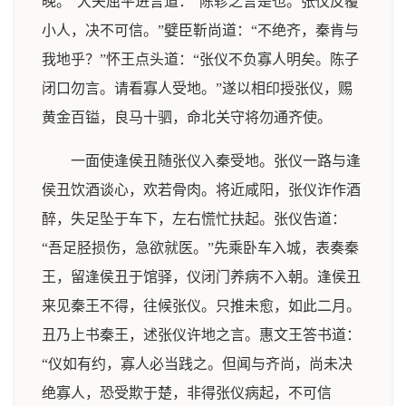
晚。”大夫屈平进言道：“陈轸之言是也。张仪反覆
小人，决不可信。”嬖臣靳尚道：“不绝齐，秦肯与
我地乎？”怀王点头道：“张仪不负寡人明矣。陈子
闭口勿言。请看寡人受地。”遂以相印授张仪，赐
黄金百镒，良马十驷，命北关守将勿通齐使。
一面使逢侯丑随张仪入秦受地。张仪一路与逢
侯丑饮酒谈心，欢若骨肉。将近咸阳，张仪诈作酒
醉，失足坠于车下，左右慌忙扶起。张仪告道：
“吾足胫损伤，急欲就医。”先乘卧车入城，表奏秦
王，留逢侯丑于馆驿，仪闭门养病不入朝。逢侯丑
来见秦王不得，往候张仪。只推未愈，如此二月。
丑乃上书秦王，述张仪许地之言。惠文王答书道：
“仪如有约，寡人必当践之。但闻与齐尚，尚未决
绝寡人，恐受欺于楚，非得张仪病起，不可信