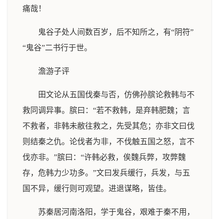
痛哉！
鬼谷子处人间数百岁，后不知所之，有“阴符”
“鬼谷”二书行于世。
澹游子评
田文论从五国伐秦与否，仿佛孙膑论救韩与不
救同调异事。膑曰：“若不救韩，是弃韩肥魏；言
不救者，非韩未敝往救之，先受其危；亦非文曰伐
则结秦之仇。论伐者为非，不伐触五国之怒，言不
伐亦非。”膑曰：“许韩必救，俟魏兵弊，攻弊魏
存，危韩力少功多。”文曰发兵缓行，兵发，与五
国不异，缓行则可观望。进退谋略，皆佳。
苏秦居河南洛阳，学于鬼谷，艰难于秦不用，