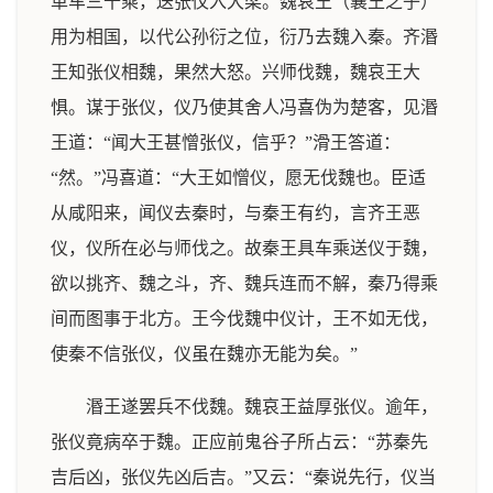
革车三十乘，送张仪入大梁。魏哀王（襄王之子）
用为相国，以代公孙衍之位，衍乃去魏入秦。齐湣
王知张仪相魏，果然大怒。兴师伐魏，魏哀王大
惧。谋于张仪，仪乃使其舍人冯喜伪为楚客，见湣
王道：“闻大王甚憎张仪，信乎？”滑王答道：
“然。”冯喜道：“大王如憎仪，愿无伐魏也。臣适
从咸阳来，闻仪去秦时，与秦王有约，言齐王恶
仪，仪所在必与师伐之。故秦王具车乘送仪于魏，
欲以挑齐、魏之斗，齐、魏兵连而不解，秦乃得乘
间而图事于北方。王今伐魏中仪计，王不如无伐，
使秦不信张仪，仪虽在魏亦无能为矣。”
湣王遂罢兵不伐魏。魏哀王益厚张仪。逾年，
张仪竟病卒于魏。正应前鬼谷子所占云：“苏秦先
吉后凶，张仪先凶后吉。”又云：“秦说先行，仪当