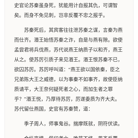
史官论苏秦虽身死，犹能用计自报其仇，可谓智
矣。而身不免见刺，岂非反覆不忠之报乎。
苏秦死后，其宾客往往泄苏秦之谋，言秦为燕
而仕齐。湣王始悟苏秦之诈，自是与燕有隙。欲使
孟尝君将兵伐燕，苏代说燕王纳质子以和齐，燕王
从之。使苏厉引质子来见湣王。湣王恨苏秦不已，
欲囚苏厉。苏厉呼叫道：“燕王欲以国依秦，臣之
兄弟陈大王之威德，以为事秦不如事齐，故使臣纳
质请平，大王奈何疑死者之心，而加生者之罪
乎？”湣王悦，乃厚待苏厉，厉遂委质为齐大夫。
苏代留仕燕国，史官有苏秦赞，道：
季子周人，师事鬼谷。揣摩既就，阴符伏读。