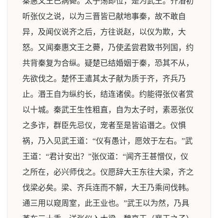
秦惠文王已病薨。太子荡即位，是为武王。齐湣初
听张仪之说，以为三晋皆已献地事秦，故不敢自
异，及闻仪说齐之后，方往说赵，以仪为欺，大
怒。又闻秦惠文王之薨，乃使孟尝君致书列国，约
共背秦复为合纵。疑楚已结婚姻于秦，恐其不从，
先欲伐之。楚怀王遣其太子献为质于齐，齐兵乃
止。湣王自为纵约长，结连诸侯。约能得张仪者赏
以十城。秦武王生性粗直，自为太子时，素恶张仪
之多诈，群臣先忌仪，宠者至是皆谄谮之。仪惧
祸，乃入见武王道：“仪有愚计，愿效于左右。”武
王道：“君计安出？”张仪道：“闻齐王甚憎仪，仪
之所在，必兴师伐之。仪愿辞大王东往大梁，齐之
伐梁必矣。梁、齐兵连而不解，大王乃乘间伐韩。
通三用以窥周室，此王业也。”武王以为然，乃具