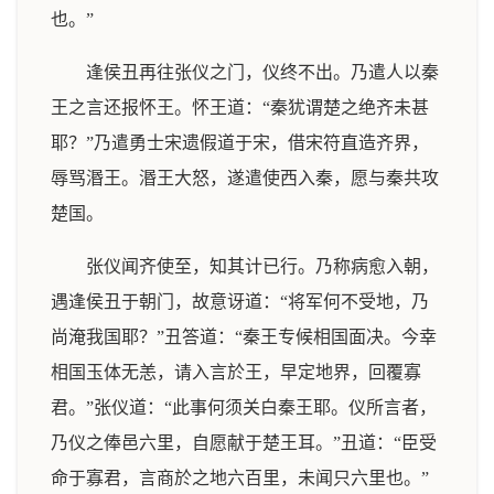
也。”
逢侯丑再往张仪之门，仪终不出。乃遣人以秦
王之言还报怀王。怀王道：“秦犹谓楚之绝齐未甚
耶？”乃遣勇士宋遗假道于宋，借宋符直造齐界，
辱骂湣王。湣王大怒，遂遣使西入秦，愿与秦共攻
楚国。
张仪闻齐使至，知其计已行。乃称病愈入朝，
遇逢侯丑于朝门，故意讶道：“将军何不受地，乃
尚淹我国耶？”丑答道：“秦王专候相国面决。今幸
相国玉体无恙，请入言於王，早定地界，回覆寡
君。”张仪道：“此事何须关白秦王耶。仪所言者，
乃仪之俸邑六里，自愿献于楚王耳。”丑道：“臣受
命于寡君，言商於之地六百里，未闻只六里也。”