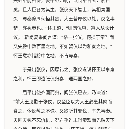
夫妇不能相保，妾中心如刺，饮食不甘者，累日
矣。且人臣各为其主，张仪天下智士，其相秦国
久，与秦偏厚何怪其然，大王若厚仪以礼，仪之事
楚，亦犹秦也。”怀王道：“卿勿忧容，寡人从长计
议。”靳尚复乘间言道：“杀一张仪，何损于秦？而
又失黔中数百里之地。不如留仪以为和秦之地。”
怀王意亦惜黔中之地，不肯与秦。
于是出张仪，因厚礼之。张仪遂说怀王以事秦
之利，怀王即遣张仪归秦，通两国之好。
屈平出使齐国而归，闻张仪已去，乃谏道：
“前大王见欺于张仪，仪至臣以为大王必烹其肉而
食之，今反赦之不诛。又欲听其邪说，率先事秦。
夫匹夫犹不忘仇仇，况君乎？未得秦欢而先触天下