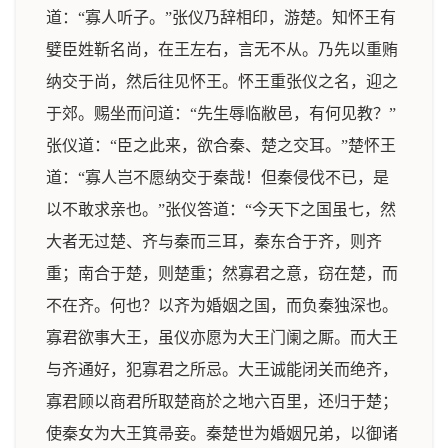
道：“寡人听子。”张仪乃辞相印，游楚。知怀王有
嬖臣姓靳名尚，在王左右，言无不从。乃先以重贿
纳交于尚，然后往见怀王。怀王重张仪之名，迎之
于郊。赐坐而问道：“先生辱临敝邑，有何见教？”
张仪道：“臣之此来，欲合秦、楚之交耳。”楚怀王
道：“寡人岂不愿纳交于秦哉！但秦侵伐不已，是
以不敢求亲也。”张仪答道：“今天下之国虽七，然
大者无过楚、齐与秦而三耳，秦东合于齐，则齐
重；南合于楚，则楚重；然寡君之意，窃在楚，而
不在齐。何也？以齐为婚姻之国，而负秦独深也。
寡君欲事大王，虽仪亦愿为大王门阑之厮。而大王
与齐通好，犯寡君之所忌。大王诚能闭关而绝齐，
寡君顾以商君所取楚商於之地六百里，还归于楚；
使秦女为大王箕帚妾。秦楚世为婚姻兄弟，以御诸