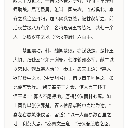
起兵十万拒之。一面使人征兵于齐，齐将匡章亦帅
师助战。屈丐虽勇，怎当二国夹攻，连战俱北。秦
齐之兵追至丹阳，屈丐聚兵复战，被甘茂斩之。前
后获首级八万有余，名将逢侯丑等皆死，共七十余
人，尽取汉中之地（今汉中府）六百里。
楚国震动，韩、魏闻楚败，亦谋袭楚。楚怀王
大惧，乃使屈平如齐谢罪。使陈轸如秦军，献二城
以求和。魏章遣人请命于秦王。惠文王道：“寡人
欲得黔中之地（今贵州省），请以商于地易之。如
允便可罢兵。”魏章奉秦王之命，使人言于怀王。
怀王道：“寡人不愿得地，愿得张仪而甘心焉。如
上国肯以张仪界楚，寡人情愿献黔中之地为谢。”
秦左右忌嫉张仪者，皆道：“以一人而易数百里之
地，利莫大焉。”秦惠文王道：“张仪吾股肱之臣，