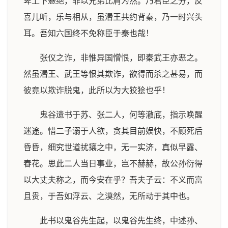
卑上下悬绝，非以兄弟比肩为然。乃君臣之分，反
喜儿听，乐与相从，虽湣王共约背秦，乃一时兴头
耳。吾知六国终不免称臣于秦也哉！
张仪之诈，非惟异国憎恨，即秦武王亦恶之。
然虽湣王、武王等恨其欺诈，欲得而杀之甚易，而
彼竟以欺诈脱鬼，此所以为大狡狯也乎！
鬼谷遗书于苏、张二人，何等澈底，指示唤醒
迷途。惜二子溺于人欲，贪其目前娱快，不顾死后
昏昏，细究世道扰攘之中，无一实济，真似早露、
春花。思此二人当日事业，岂不赫赫，故公孙衍得
以大丈夫称之，而今安在乎？吾夫子云：不义而富
且贵，于吾如浮云、之漠然，无所动于其中也。
此书以鬼谷先生起，以鬼谷先生终，中述孙、