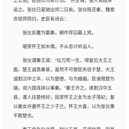
之公愤。臣窃以为非计也。”怀王悔，使人驾招车
追之。张仪已星驰出郊二日矣。张仪既还秦，魏章
亦班师而归，史臣有诗云：
张仪反覆为嬴秦，朝作俘囚暮上宾。
堪笑怀王如木偶，不从忠计听谄人。
张仪谓秦王道：“仪万死一生，得复见大王之
面，楚王诚畏秦甚，虽然不可使臣失信于楚，大王
诚割汉中之半，以为楚德，与为婚姻。臣请借楚为
端，说六国连袂以事秦。”秦王许之，遂割汉中五
县，遣人往楚修好；因求怀王之女为太子荡妃；复
以秦女许妻怀王之少子兰。怀王大喜，以为张仪果
不欺楚也。