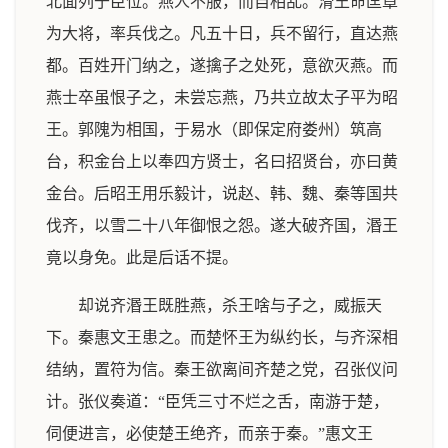
北面列于臣位。燕人不服，而自相乱。滑王命匡章
为大将，率兵伐之。凡五十日，兵不留行，直达燕
都。百姓开门纳之，遂擒子之处死，意欲灭燕。而
燕士卒虽恨子之，未尝忘燕，乃共立故太子平为昭
王。郭隗为相国，于易水（即保定府娄州）筑高
台，积金台上以奉四方贤士，名曰招贤台，亦曰黄
金台。后昭王用乐毅计，说赵、韩、魏、秦等国共
伐齐，以雪二十八年御恨之怨。遂大破齐国，湣王
竟以身免。此是后话不提。
却说齐湣王既胜燕，杀王啥与子之，威振天
下。秦惠文王患之。而楚怀王为纵约长，与齐深相
结纳，置符为信。秦王欲离间齐楚之党，召张仪问
计。张仪奏道：“臣凭三寸不烂之舌，南游于楚，
伺便进言，必使楚王绝齐，而亲于秦。”惠文王