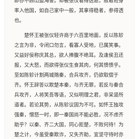
即亦不顾山盟海誓。却被张仪看得透逖，故敢轻身
率入他国，如自己家中一般，其拿得稳者，参得透
也。
楚怀王被张仪轻许商于六百里地面，反以陈轸
之言为非，令闭口勿言，看寡人受地，已属笑事。
又益好佞称庆其总，欲人捧腹不绝耳。及逢侯丑还
报，又大怒，而欲得张仪生食其肉，何其愦愦乎。
至如陈轸计割两城赂秦，合兵攻齐，仍欲取偿于
齐。怀王辞答以欺楚本秦，与齐无罪，若反与秦合
兵攻齐，人将笑吾等语，又似明理之君，非呆竖所
道者。若论其势，从陈轸议固为不可。如怀王独攻
强秦，憎怒一时，即一秦国尚不能必胜，况不虑齐
助乎？以秦、齐二大国，同心拒楚，不败何待！为
楚之计，今虽受秦欺诈，又失齐助，宜坚守待时亦