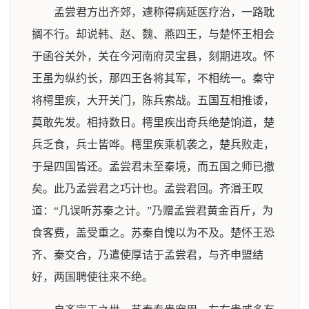
孟尝君方出齐郊，遽称得病延医疗治，一路耽
搁不行。却说韩、赵、魏、燕四王，与楚怀王相会
于函谷关外，关在今河南府灵宝县，刻期进攻。怀
王虽为纵约长，那四王各将其军，不相统一。秦守
将樗里疾，大开关门，陈兵索战。五国互相推诿，
莫敢先发。相持数日。樗里疾出奇兵绝楚饷道，楚
兵乏食，兵士皆哗。樗里疾乘机袭之，楚兵败走，
于是四国皆还。孟尝君未至秦境，而五国之师已撤
矣。此乃孟尝君之巧计也。孟尝君回。齐湣王叹
道：“几误听苏秦之计。”乃赠孟尝君黄金百斤，为
食客费，盖受重之。苏秦自愧以为不及。楚怀王恐
齐、秦交合，乃遣使厚诘于孟尝君，与齐申盟结
好，两国聘使往来不绝。