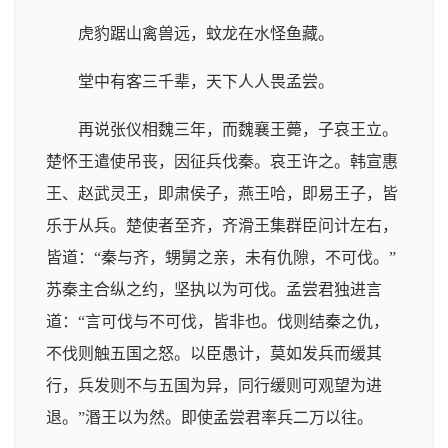
虎豹踞山禽兽远，蚊龙在水怪鱼藏。
堂中有客三千辈，天下人人畏孟尝。
再说张仪相魏三年，而魏襄王薨，子哀王立。
楚怀王遣使吊丧，因征兵伐秦。哀王许之。韩宣惠
王、赵武灵王，即肃侯子，燕王哈，即易王子，皆
乐于从兵。楚使者至齐，齐滑王集群臣问计左右，
皆道：“秦与齐，甥舅之亲，未有仇隙，不可伐。”
苏秦主合纵之约，坚执以为可伐。孟尝君独进言
道：“言可伐与不可伐，皆非也。伐则结秦之仇，
不伐则触五国之怒。以臣愚计，莫如发兵而缓其
行，兵发则不与五国为异，同行缓则可观望为进
退。”湣王以为然。即使孟尝君率兵二万以往。