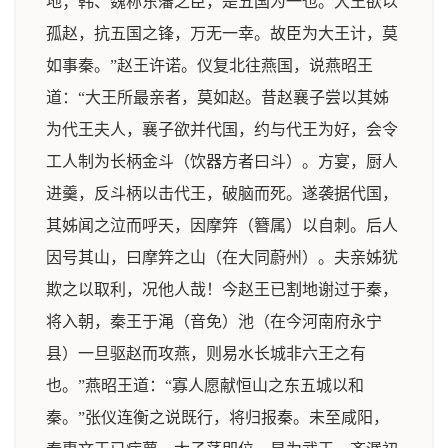
地；韩、魏称东藩之臣，是五国为一也。大王欲以
孤赵，抗五国之锋，万无一幸。故臣为大王计，莫
如事秦。”赵王许诺。仪复北往燕国，说燕昭王
道：“大王所最亲者，莫如赵。昔赵襄子尝以其姊
为代王夫人，襄子欲并代国，约与代王为好，会令
工人制为长柄金斗（饮器方者曰斗）。方宴，厨人
进羹，反斗柄以击代王，破脑而死。遂袭据代国，
其姊闻之泣而呼天，因摩筓（簪属）以自刺。后人
因号其山，曰摩筓之山（在大同蔚州）。夫亲姊犹
欺之以取利，况他人哉！今赵王已割地谢过于秦，
将入朝，秦王于渑（音免）池（在今河南府永宁
县）一旦驱赵而攻燕，则易水长城非六王之有
也。”燕昭王道：“寡人愿献恒山之东五城以和
秦。”张仪连衡之说既行，将归报秦。未至咸阳，