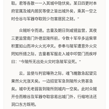
取。君等各散一一入其城中隐伏矣。某日四更时本
府官属及城内居民等使之皆出城外矣，乘其一空之
时仓谷与军器夺取则少勿害居民之财。”
众贼听令而退。吉童及期日到咸镜监营，其夜
三更监营南门外德显陵所前，令数十军卒多运柴草
积置如山而冲火火光冲天。参奉与陵军遭意外火灾
罔知所措之际，吉童着军服走入城中叩营门而疾呼
曰：“今陵所无出处火灾时急陵军没死。”
云，监使与判官睡熟之际，魂飞魄散急起望见
果然火光涨天矣。一边招官军急到陵所火势甚急
矣。城中无老弱皆到陵所则城内一空矣。此时众贼
开仓而粮谷及军器夺取容易出城门外，行缩地法还
洞口东方既明。