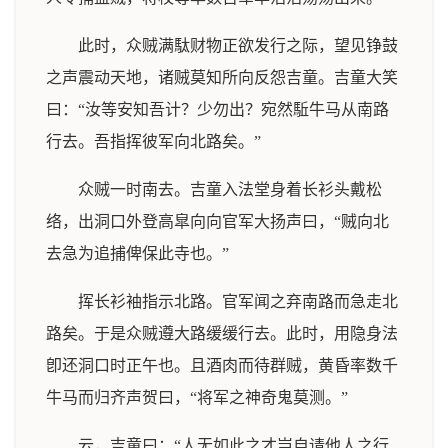
此时，众贼满駄财物正欲发行之际，望见铮鼓
之声震动天地，诸贼莫知所向反怨吉童。吉童大笑
曰：“汝等安知吾计？少勿出？宛然駈牛马从南路
行去。吾指挥彼军向北路矣。”
众贼一时南去。吉童入法堂身着长衫头戴松
络，出洞口外登高皐向向官军大扬声曰，“贼向北
去急为追捕俾保此寺也。”
挥长衫袖指示北路。官军闻之弃南路而急走北
路矣。于是众贼遵大路缓缓行去。此时，用隐身法
卽还洞口时正午也。且酒肉而待群贼，黄昏率数千
牛马而归齐声贺曰，“将军之神奇鬼莫测。”
云，吉童曰：“人无如此之才岂自请他人之行