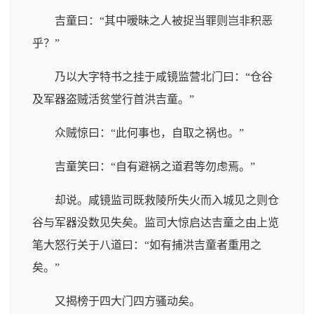
吉童曰：“其中暧昧之人被捉当罪则岂非积恶
乎？”
乃以大字特书之挂于咸镜监营北门曰：“仓谷
及军器盗贼活贫堂行首洪吉童。”
众贼惊曰：“此何事也，自取之祸也。”
吉童笑曰：“自有避祸之道君等勿虑焉。”
却说。咸镜监司既救陵所失火而入城见之则仓
谷与军器没数见失矣。监司大惊启达吉童之由上览
笔大怒行关于八道曰：“如有捕洪吉童者重用之
矣。”
又揭榜于四大门四方骚动矣。