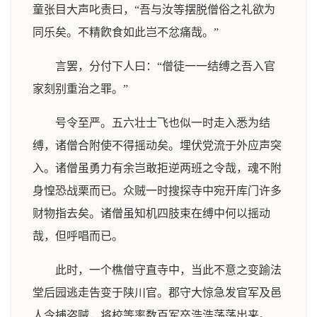
童张目大声叱责曰，“吾与汝等摆脱僧俗之礼欲为
同乐矣。不精飮食如此岂不忿痛哉。”
言罢，分付下人曰：“僧徒一一结缚之吾入官
家刻别重治之罪。”
号令至严。五六壮士飞也似一时走入悉为结
缚，诸僧合附使不得摇动矣。埋伏党流于外应声突
入。诸僧虽勇力有余岂敢拒逆两班之令哉，魂不附
身惶恐战栗而已。众贼一时搜探寺中宛开库门许多
财物指去矣。诸僧虽知机四肢束在缚中何以摇动
哉，但呼唱而已。
此时，一个樵僧守直寺中，当此不意之变踰法
堂后园逃走告变于陕川官。郡守大惊急发官军及邑
人令捕盗贼，将校等率数百军卒浩浩荡荡出来。