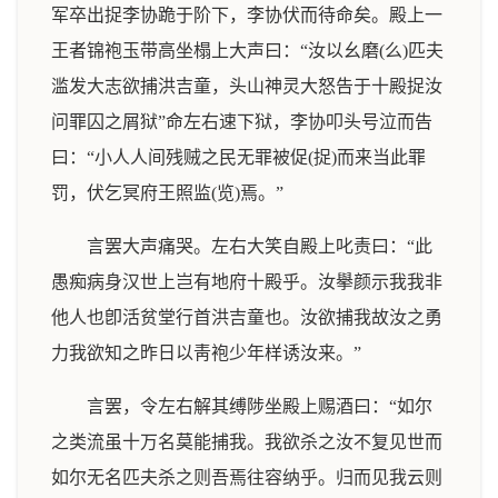
军卒出捉李协跪于阶下，李协伏而待命矣。殿上一
王者锦袍玉带高坐榻上大声曰：“汝以幺磨(么)匹夫
滥发大志欲捕洪吉童，头山神灵大怒告于十殿捉汝
问罪囚之屑狱”命左右速下狱，李协叩头号泣而告
曰：“小人人间残贼之民无罪被促(捉)而来当此罪
罚，伏乞冥府王照监(览)焉。”
言罢大声痛哭。左右大笑自殿上叱责曰：“此
愚痴病身汉世上岂有地府十殿乎。汝擧颜示我我非
他人也卽活贫堂行首洪吉童也。汝欲捕我故汝之勇
力我欲知之昨日以靑袍少年样诱汝来。”
言罢，令左右解其缚陟坐殿上赐酒曰：“如尔
之类流虽十万名莫能捕我。我欲杀之汝不复见世而
如尔无名匹夫杀之则吾焉往容纳乎。归而见我云则