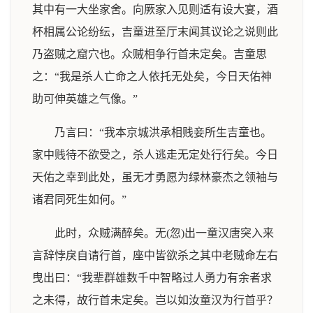
其中有一大坐家舍。向厥家入见则适有设大宴，酒
杯相属公论纷纭，吉童进至厅末闻其议论之说则此
乃盗贼之窟穴也。众贼相争行首未定矣。吉童思
之：“我是杀人亡命之人依托无处矣，今日天佑神
助可伸英雄之气像。”
乃言曰：“我本京城洪承相贱妾所生吉童也。
家中贱待不欲受之，杀人逃走无定处行行矣。今日
天佑之幸到此处，虽无才勇愿为绿林豪杰之领袖与
诸君同死生如何。”
此时，众贼满醉矣。无(忽)出一童汉唐突入来
言辞悖戾自请行首，座中皆欲杀之其中老贼命左右
曳出曰：“我辈群雄数千中智略过人勇力有余者求
之未得，故行首未定矣。岂以如汝童汉为行首乎？