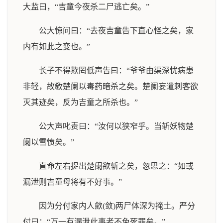
大监曰，“吉童今夜杀二尸逃亡矣。”
公大惊问曰：“去夜吉童告下直心怪之矣，家
内有如此之变也。”
长子不得欺罔低声告曰：“爷爷由渠深忧病患
非轻，故敎楚阑以毒药暗杀之矣。楚阑妄遣刺客欲
灭其迹矣，反为吉童之所杀也。”
公大声叱责曰：“汝何以狭窄乎。当斩妖物楚
阑以雪愤矣。”
直命左右捉出楚阑欲斩之矣，忽思之：“如或
漏泄则吉童母将有不好事。”
因为分付家内人歛(敛)两尸体深为掩土。严分
付曰：“万一有漏泄此事者不免死罪矣。”