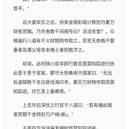
首乎。”
设大宴欢乐之后，持来金银彩缎计数则为累万
财各赏赐。乃作舍数千间揭号曰？活活贫堂？。众
贼遍行八道有不义财物则夺取之，至贫无依晩不娶
妻者及遭父母丧未掩土者则救济之。
却说。此时陕川官卒卽行数百里莫知踪迹归告
此意于意于官家。郡守大惊奏闻于国家曰：“无出
处盗贼数千名白昼伐海印寺，累巨万财物夺取而莫
知踪迹。伏乞圣上垂察焉。”
上览毕后深忧之行官于八道曰：“若有捕此贼
者赏赐千金特封万户候(侯)。”
于是四方汹汹遍发捕校然莫知踪迹矣。