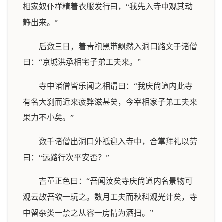
相家奴仆样精着衣服发行曰，“我先入寺中观其动
静出来。”
后数三日，着靑袍黑带飘然入洞口路文于诸僧
曰：“京城洪承相宅子弟工夫来。”
寺中诸僧皆乐闻之相谓曰：“我庆尙道内此寺
有名大刹而近来疲弊滋甚矣，今宰相家子弟工夫来
果力不小矣。”
数千诸僧出洞口外祗迎入寺中，合掌拜礼以劳
曰：“远路行次平安否？”
吉童正色曰：“吾闻汝矣寺庆尙道内名景物可
观云故吾欲一玩之。数月工夫而秋科观光计矣，寺
中留杂类一禁之从容一房精为洒扫。”