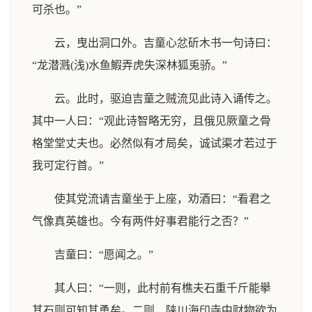
可杀也。”
云，曳出洞口外。吉童心忿斫木书一句诗曰：
“龙潜溅(浅)水鱼鰕弄虎失深林狐兎骄。”
云。此时，驱迫吉童之贼流见此诗入诵传之。
其中一人曰：“观此诗智略无穷，且俄见厥童之骨
格堂堂丈夫也。必然似有才局矣，诚试渠才若过于
我可定行首。”
使其党流请吉童坐于上座，劝酒曰：“看君之
气像真英雄也。今有两件好事君能行之否？”
吉童曰：“愿闻之。”
其人曰：“一则，此村前有樵夫石重千斤能擧
其石则可知其勇矣。二则，陕川海印寺中财物欲为