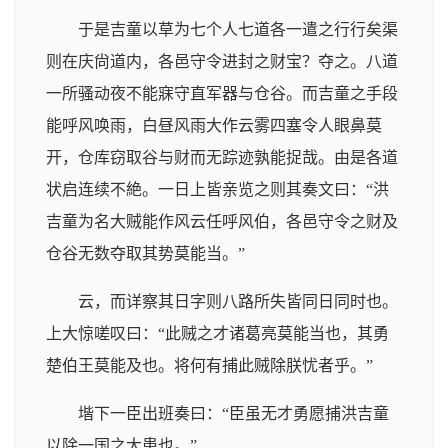
于是吉童以草为七个人七道各一遣之行行矣渠
则在庆尙道内，各邑守令进封之财宝？夺之。八道
一所骚动夜不能寐守直军器与仓谷。而吉童之手段
能呼风唤雨，白昼风雨大作云雾四塞令人眼鼻莫
开，仓库窃取谷与财而无踪迹孰能捉哉。由是各道
状启连续不絶。一日上皆亲览之则其奏文曰：“洪
吉童为名大贼能作风云任呼风伯，各邑守令之财及
仓谷无数夺取其势莫能当。”
云，而详察其日字则八路所失皆同日同时也。
上大惊嗟叹曰：“此贼之才诸葛亮莫能当也，其勇
楚伯王莫能及也。将何有捕此贼除朕忧者乎。”
堦下一臣出班奏曰：“臣虽无才勇愿捕洪吉童
以除一国之大患也。”