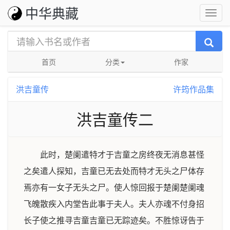
中华典藏
首页
分类
作家
洪吉童传
许筠作品集
洪吉童传二
此时，楚阑遣特才于吉童之房终夜无消息甚怪
之矣遣人探知，吉童已无去处而特才无头之尸体存
焉亦有一女子无头之尸。使人惊回报于楚阑楚阑魂
飞魄散疾入内堂告此事于夫人。夫人亦魂不付身招
长子使之推寻吉童吉童已无踪迹矣。不胜惊讶告于