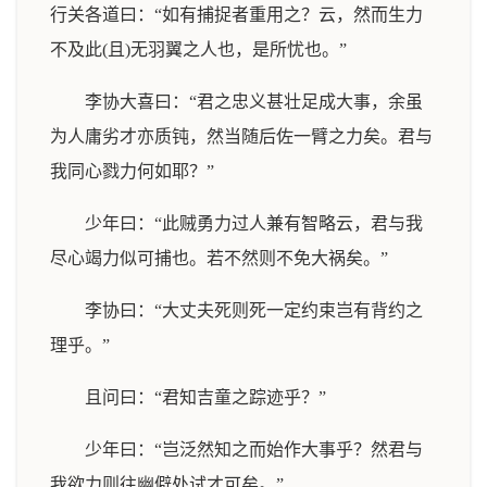
行关各道曰：“如有捕捉者重用之？云，然而生力
不及此(且)无羽翼之人也，是所忧也。”
李协大喜曰：“君之忠义甚壮足成大事，余虽
为人庸劣才亦质钝，然当随后佐一臂之力矣。君与
我同心戮力何如耶？”
少年曰：“此贼勇力过人兼有智略云，君与我
尽心竭力似可捕也。若不然则不免大祸矣。”
李协曰：“大丈夫死则死一定约束岂有背约之
理乎。”
且问曰：“君知吉童之踪迹乎？”
少年曰：“岂泛然知之而始作大事乎？然君与
我欲力则往幽僻处试才可矣。”