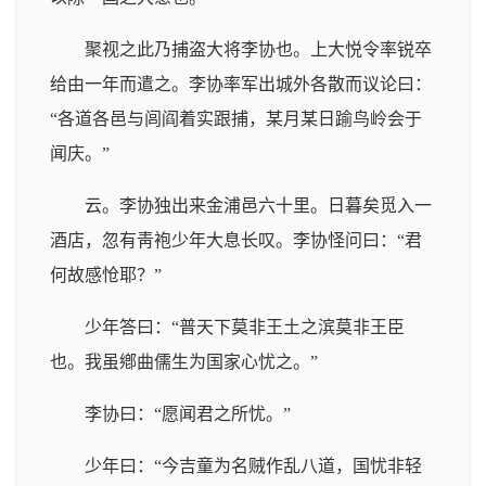
聚视之此乃捕盗大将李协也。上大悦令率锐卒
给由一年而遣之。李协率军出城外各散而议论曰：
“各道各邑与闾阎着实跟捕，某月某日踰鸟岭会于
闻庆。”
云。李协独出来金浦邑六十里。日暮矣觅入一
酒店，忽有靑袍少年大息长叹。李协怪问曰：“君
何故感怆耶？”
少年答曰：“普天下莫非王土之滨莫非王臣
也。我虽鄕曲儒生为国家心忧之。”
李协曰：“愿闻君之所忧。”
少年曰：“今吉童为名贼作乱八道，国忧非轻