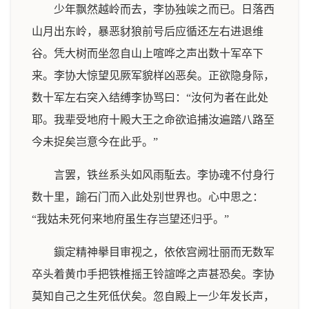
少年飘然越岭而去，李协独竢之而已。日落西
山月出东岭，暴恶豺狼前号后应循还左右进退维
谷。凭大树而坐忽自山上喧哗之声出数十军卒下
来。李协大惊望见厥军貌样凶恶矣。正欲隐身际，
数十军左右突入结缚李协骂曰：“汝何为者在此处
耶。我辈受地府十殿大王之命欲追捕汝遍踏八路至
今未捉矣岂意今在此乎。”
言罢，铁丝系头如风雨駈去。李协魂不付身行
数十里，踰石门而入此处别世界也。心中思之：
“我姑未死何来地府虽生存岂望还归乎。”
鎭定精神擧目审视之，依依宫阙壮丽而无数军
卒头着黄巾手把铁椎摇王铃諠哗之声甚恐矣。李协
莫知自己之生死低伏矣。忽自殿上一少年发长声，