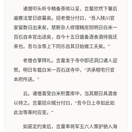
诸僧叩头听令精备茶啖以呈，吉童欣然下箸后
遍察法堂日欲暮矣。招老僧分付曰，“吾入陕川官
家留数日出来矣，禁断杂人修理精房则明日白米一
百石自本官出送矣，自今十五日盛备酒食酒待我还
来也。吾与汝等上下同乐自其日始做工夫矣。”
老僧合掌拜礼。吉童发于寺中卽还洞口诸人迎
贺。明日车载白米一百石送寺中，“洪承相宅行官
本府所送。”
云。诸僧喜受白米积置库中，当其期日具酒食
以待之。吉童招众贼分付曰，“吾今日上寺如此如
此汝等乘时应变。”
如是定约束后，吉童率将军五六人策驴驰入海