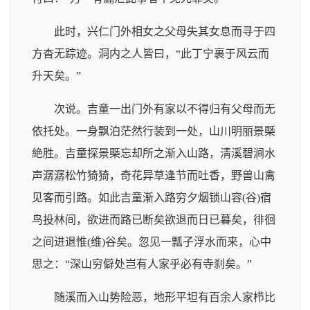
此时，兴仁门外相女之父母失其女息而寻于四
方杳无踪迹。洞内之人皆曰，“此丁宁裹于风云而
升天矣。”
次说。吉童一出门外有家以不得归有父母而无
依托处。一身飘泊茫然行装到一处，山川明丽景槩
絶胜。吉童探景槩忘却所之渐入山路，淸溪碧涧水
声潺潺松竹猗猗，奇花异草逢节而吐香，野兽山禽
见客而引路。如此吉童渐入路穷夕烟锁山容(谷)宿
鸟投林间，欲进而路已断矣欲退而日已暮矣，徘徊
之间进退惟(维)谷矣。忽见一瓢子浮水而来，心中
思之：“深山穷僻处岂有人家乎必有寺刹矣。”
随溪而入山势险恶，地形平坦有百余人家栉比