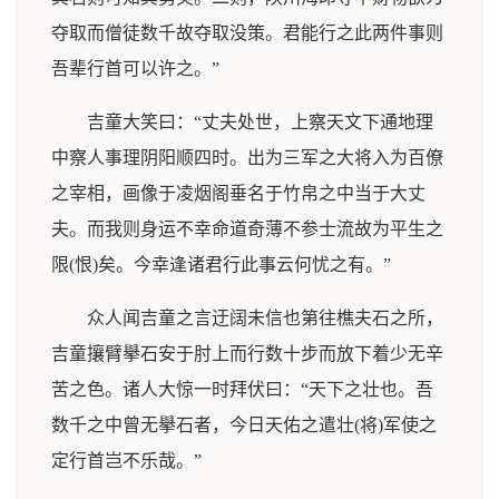
夺取而僧徒数千故夺取没策。君能行之此两件事则
吾辈行首可以许之。”
吉童大笑曰：“丈夫处世，上察天文下通地理
中察人事理阴阳顺四时。出为三军之大将入为百僚
之宰相，画像于凌烟阁垂名于竹帛之中当于大丈
夫。而我则身运不幸命道奇薄不参士流故为平生之
限(恨)矣。今幸逢诸君行此事云何忧之有。”
众人闻吉童之言迂阔未信也第往樵夫石之所，
吉童攘臂擧石安于肘上而行数十步而放下着少无辛
苦之色。诸人大惊一时拜伏曰：“天下之壮也。吾
数千之中曾无擧石者，今日天佑之遣壮(将)军使之
定行首岂不乐哉。”