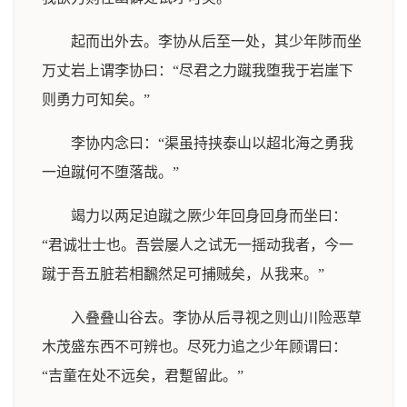
起而出外去。李协从后至一处，其少年陟而坐
万丈岩上谓李协曰：“尽君之力蹴我堕我于岩崖下
则勇力可知矣。”
李协内念曰：“渠虽持挟泰山以超北海之勇我
一迫蹴何不堕落哉。”
竭力以两足迫蹴之厥少年回身回身而坐曰：
“君诚壮士也。吾尝屡人之试无一摇动我者，今一
蹴于吾五脏若相飜然足可捕贼矣，从我来。”
入叠叠山谷去。李协从后寻视之则山川险恶草
木茂盛东西不可辨也。尽死力追之少年顾谓曰：
“吉童在处不远矣，君蹔留此。”