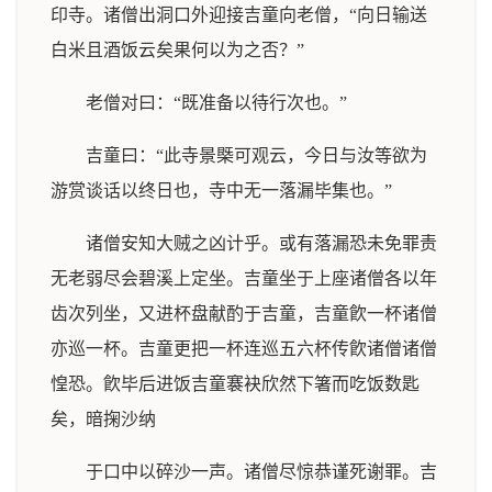
印寺。诸僧出洞口外迎接吉童向老僧，“向日输送
白米且酒饭云矣果何以为之否？”
老僧对曰：“既准备以待行次也。”
吉童曰：“此寺景槩可观云，今日与汝等欲为
游赏谈话以终日也，寺中无一落漏毕集也。”
诸僧安知大贼之凶计乎。或有落漏恐未免罪责
无老弱尽会碧溪上定坐。吉童坐于上座诸僧各以年
齿次列坐，又进杯盘献酌于吉童，吉童飮一杯诸僧
亦巡一杯。吉童更把一杯连巡五六杯传飮诸僧诸僧
惶恐。飮毕后进饭吉童褰袂欣然下箸而吃饭数匙
矣，暗掬沙纳
于口中以碎沙一声。诸僧尽惊恭谨死谢罪。吉