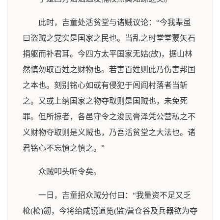
此时，吉童处活贫堂与诸贼议论：“今我辈虽
曰盗贼之党实是国家之民也。当乱之时堂堂蒙矢石
捐躯而补君耳。今四方太平国家无姑(故)，据山林
然慎勿取百姓之财物也。若害百姓则此乃伤害邦国
之本也。刻别铭心如或有侵犯于闾阎村落者当斩
之。又或上纳国家之物夺取则是国贼也，未免死
罪。但所掠者，各邑守令之浚民膏泽凭公营私之不
义财物夺取则是义贼也，乃吾活贫堂之大法也。诸
君铭心不忘慎之慎之。”
众贼叩头听令矣。
一日，吉童招众贼分付曰：“我量资不足又乏
枪(枪)劒，今将绐咸镜道览(监)营仓谷及兵器欲为夺