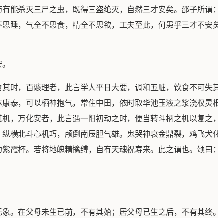
药有能杀灭三尸之虫，既得三盗绝灭，自然三才安矣。邵子所谓
不思睡，气全不思食，精全不思欲，工夫至此，何患乎三才不安
安。
食其时，百骸理者，此言学人平日大要，调和五脏，饮食不可失
体康泰，可以栖神抱气，常住中田，依时取华池玉液之浆浇权灵
其机，万化安者，此言遇一阳初动之时，便当转斗柄之机以复之
。纵横北斗心机巧，颅倒南辰胆气雄。鬼哭神哀金鼎裂，鸡飞犬
劝紫霞杯。若将地魄精擒缚，自有天魂祝寿来。此之谓也。颂曰
无象。在父母未生已前，不有其始；居父母已生之后，不有其终