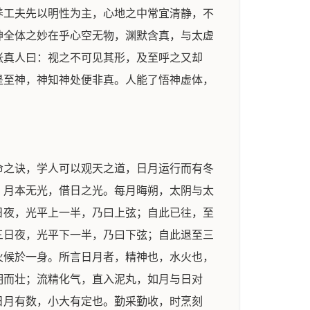
养工夫先以明性为主，心地之中常宜清静，不
神全体之妙在乎心空无物，渊默含真，与太虚
张真人曰：视之不可见其形，及至呼之又却
是至神，神知神处便非真。人能了悟神虚体，
命之诀，学人可以观天之道，日月运行而有冬
，月本无光，借日之光。每月晦朔，太阴与太
日夜，光平上一半，乃曰上弦；自此已往，至
三日夜，光平下一半，乃曰下弦；自此退至三
火候於一身。所言日月者，精神也，水火也，
明而壮；流精化气，直入泥丸，如月与日对
日月有数，小大有定也。勤采勤收，时烹刻