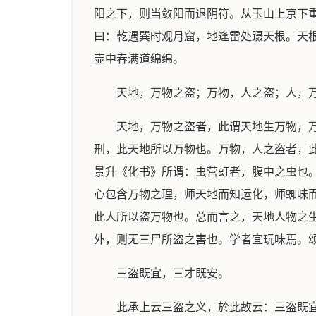
阳之下，则当敛阳而退阴符。从玉山上京下
曰：乾遇巽时观月窟，地逢雷处蹑天根。天
壶中春满道绵绵。
天地，万物之盗；万物，人之盗；人，
天地，万物之盗者，此谓天地生万物，
刑，此天地所以万物也。万物，人之盗者，
景升《化书》所谓：虫营虰者，腹中之虫也
心包含万物之理，师天地而知运化，师蜘味
此人所以盗万物也。总而言之，天地人物之
外，则无三尸所盗之害也。学者宜玩味焉。
三盗既宜，三才既安。
此承上云三盗之义，於此故云：三盗既