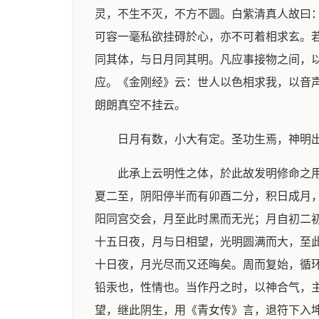
灵，不生不灭，不方不圆。白紫清真人故曰
可容一毫私欲挂碍於心，亦不可着相求玄。
同其体，与日月同其明。凡应事接物之间，
应。《金刚经》云：世人以色相求我，以音
朗朗真空不挂云。
日月有数，小大有定。圣功生焉，神明
此承上云明性之体，於此故发明修命之
夏二至，阴阳停半而有卯酉二分，积日成月
阳同宫交会，月至此时黑而无光；月自初二
十五日夜，月与日相望，光明圆满而大，至
十日夜，月光尽而又还晦矣。周而复始，循
铅汞也，性情也。当作丹之时，以神合气，
望，继此阴生，用《青女传》言，退符下入