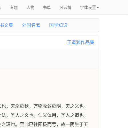
言
专题
人物
书单
风云榜
字体设置
书文集
外国名著
国学知识
王道渊作品集
仁也；天杀於秋，万物收敛於阴，天之义也。
之法，圣人之义也。仁义体用，圣人之道也。
生之理也。至此已往阳极而亏，故一阴生于五