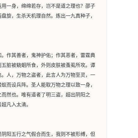
运用一身，绵绵若存，岂不是道之理也？邵子
两盘旋，生杀天机理自然。炼出一九真种子，
知。作其善者，鬼神护佑；作其恶者，雷霆典
则五脏被蛲蛔所食，外则皮肤被蚤虱所攻。谭
也。人，万物之盗者，此言人为万物至灵，一
蝼蚁而设兵阵。圣人能取万物之理以致一身，
之而然也。唯有道者了明三盗，超出阴阳之
者超凡入太清。
是阴阳五行之气假合而生，我则不被形缚，但