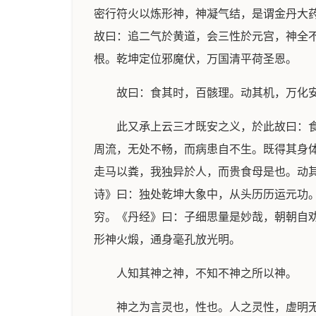
密行符火以炼形神，神凝气结，是谓金丹大
故曰：追二气於黄道，会三性於元宫，神全
根。乾坤定位邪魔伏，万国清平荷圣恩。
故曰：食其时，百骸理。动其机，万化
此又承上云三才既安之义，於此故曰：
周流，无处不畅，而病患自不生。既得其身
走马以粪，我独异於人，而贵食母是也。动
诗》曰：独处乾坤大象中，从头历历运元功
穷。《丹经》曰：子细思量是妙哉，朝朝自
形神火煅，通身毫孔放光明。
人知其神之神，不知不神之所以神。
神之为言灵也，性也。人之灵性，虚明