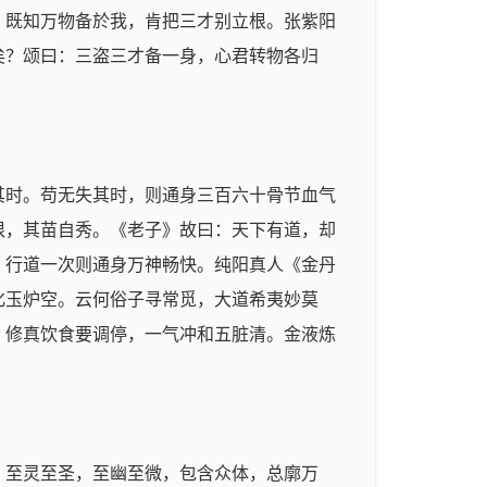
：既知万物备於我，肯把三才别立根。张紫阳
矣？颂曰：三盗三才备一身，心君转物各归
其时。苟无失其时，则通身三百六十骨节血气
根，其苗自秀。《老子》故曰：天下有道，却
，行道一次则通身万神畅快。纯阳真人《金丹
化玉炉空。云何俗子寻常觅，大道希夷妙莫
：修真饮食要调停，一气冲和五脏清。金液炼
。至灵至圣，至幽至微，包含众体，总廓万