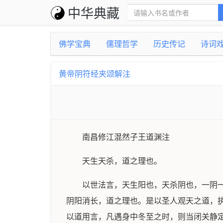
中华典藏
佛学宝典
儒理哲学
历史传记
诗词
黄帝阴符经夹颂解注
南昌修江混然子王道渊注
天生天杀，道之理也。
以世法言，天生阳也，天杀阴也，一阴
阴阳消长，道之理也。是以圣人观天之道，
以道用言，凡遇身中冬至之时，则当闭关静