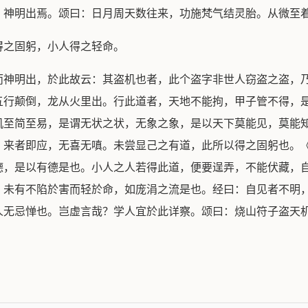
，神明出焉。颂曰：日月周天数往来，功施梵气结灵胎。从微至
得之固躬，小人得之轻命。
而神明出，於此故云：其盗机也者，此个盗字非世人窃盗之盗，
五行颠倒，龙从火里出。行此道者，天地不能拘，甲子管不得，
机至简至易，是谓无状之状，无象之象，是以天下莫能见，莫能
；来者即应，无喜无嗔。未尝显己之有道，此所以得之固躬也。
德，是以有德是也。小人之人若得此道，便要逞弄，不能伏藏，
，未有不陷於害而轻於命，如庞涓之流是也。经曰：自见者不明
人无忌惮也。岂虚言哉？学人宜於此详察。颂曰：烧山符子盗天