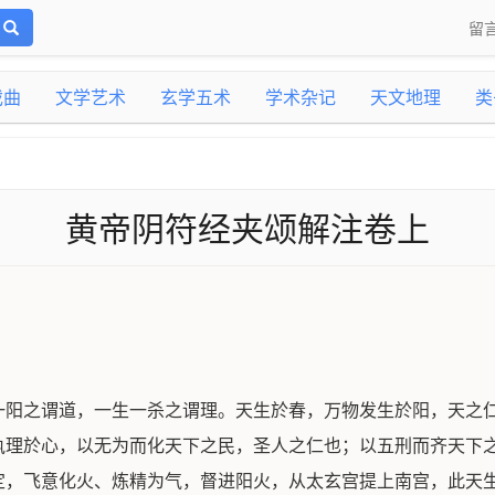
留
戏曲
文学艺术
玄学五术
学术杂记
天文地理
类
黄帝阴符经夹颂解注卷上
一阳之谓道，一生一杀之谓理。天生於春，万物发生於阳，天之
执理於心，以无为而化天下之民，圣人之仁也；以五刑而齐天下
定，飞意化火、炼精为气，督进阳火，从太玄宫提上南宫，此天