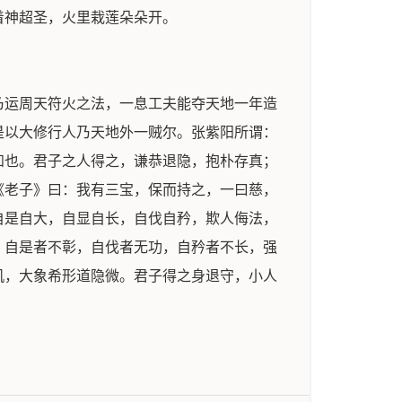
着神超圣，火里栽莲朵朵开。
乃运周天符火之法，一息工夫能夺天地一年造
是以大修行人乃天地外一贼尔。张紫阳所谓：
知也。君子之人得之，谦恭退隐，抱朴存真；
《老子》曰：我有三宝，保而持之，一曰慈，
自是自大，自显自长，自伐自矜，欺人侮法，
，自是者不彰，自伐者无功，自矜者不长，强
机，大象希形道隐微。君子得之身退守，小人