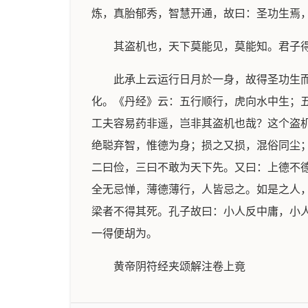
炼，真胎郁秀，智慧开通，故曰：圣功生焉
其盗机也，天下莫能见，莫能知。君子
此承上云运行日月於一身，故得圣功生
化。《丹经》云：五行顺行，虎向水中生；
工夫容易药非遥，岂非其盗机也哉？这个盗
绝聪弃智，惟德为身；损之又损，混俗同尘
二曰俭，三曰不敢为天下先。又曰：上德不
全无忌惮，薄德薄行，人皆忌之。如是之人
梁者不得其死。孔子故曰：小人反中庸，小
一得便胡为。
黄帝阴符经夹颂解注卷上竟