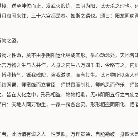
重楼，送至坤位而止，发武火煅炼，烹阴为阳，此天杀之理也。
根月窟闲来往，三十六宫都是春。如斯之谓也。颂曰：阳龙阴虎
万物之盗。
万物之性命，莫不由乎阴阳运化结成其形。举心动念处，天地皆
此言万物之生与人并作，人身之内生八万四千虫，今略言之，内
。搏我精气，铄我魂魄，盗我滋味，而有其生。此万物所以盗人
而结网罟，师蜜蜂而立君臣，师拱鼠而制礼，师鸣凤而作乐，师
生，皆在大化之中，形形相盗，物物相欺，无非阴阳五行之气使
颂曰：天地人同万物生，一家一窍各含灵。形形相盗阴阳化，悟
宜者，此所谓有道之人一性觉照，万理贯通，自能勘破一身四大