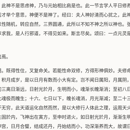
：此神不是思虑神，乃与元始相比肩是也。此一节言学人平日修
若才举个意思，神便不是神了。经曰：夫人神好清而心扰之，此
以性随机，转应自然，三界圆通，此所以不知不神之所以神也。
声求我，是人行邪道，不得见如来。斯言尽矣。颂曰：一点元灵
出焉。
用。既得性住，叉复命关。若能性命双修，方得形神俱妙。夫修
，积月成岁，是以日月有数而小大有定。岂不闻日属阳，月属阴
初三离日渐远，日射光於月，生明而小，魂渐长魄渐消；至初八
此魂极而魄生；十六、七日以下，魄长魂消，月光渐减；至二十
环无穷，此天道运化自然而然，是以大修行人体此之理，运周天
主固於内，飞神出在寅方，至申时进火，如日射光於月，渐渐生
坤宫，日月合璧，结成还丹，丹始结而小，功深渐养而大，故谓