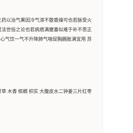
之药以治气果因冷气滞不散香燥可也若脉受火
过法世俗之论也若病痞满壅塞似难于补不思正
分心气饮一气不升降肺气喘促胸膈胀满宜用 苏
甘草 木香 槟榔 枳实 大腹皮水二钟姜三片红枣