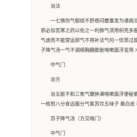
治法
一七情伤气郁结不舒痞闷壅塞发为诸病
邪必加苦寒之药以佐之一利肺气须用枳壳多
气虚而不能营运邪气不用补法气何一忧思过度
子降气汤一气不调顺胸膈膨胀喘嗽面浮宜用 
中气门
治方
治五脏不和三焦气壅肿满喘嗽面浮便秘紫苏 
一枚煎八分食远服分气紫苏饮五味子 桑白皮 茯
苏子降气汤（方见喘门）
中气门