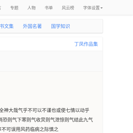
言
专题
人物
书单
风云榜
字体设置
书文集
外国名著
国学知识
丁凤作品集
以全神大哉气乎不可以不谨也或使七情以动乎
消恐则气下寒则气收炅则气泄惊则气结此九气
声不可误用风药临病之际慎之