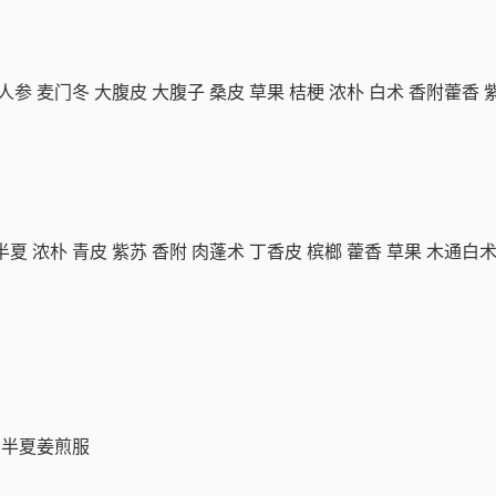
参 麦门冬 大腹皮 大腹子 桑皮 草果 桔梗 浓朴 白术 香附藿香
浓朴 青皮 紫苏 香附 肉蓬术 丁香皮 槟榔 藿香 草果 木通白术 
 半夏姜煎服