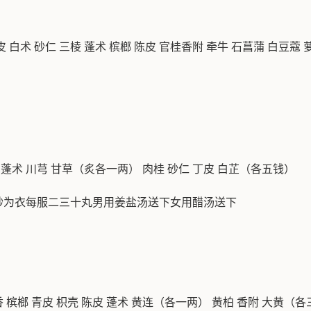
青皮 白术 砂仁 三棱 蓬术 槟榔 陈皮 官桂香附 牵牛 石菖蒲 白
蓬术 川芎 甘草（炙各一两） 肉桂 砂仁 丁皮 白芷（各五钱）
砂为衣每服二三十丸男用姜盐汤送下女用醋汤送下
榔 青皮 枳壳 陈皮 蓬术 黄连（各一两） 黄柏 香附 大黄（各