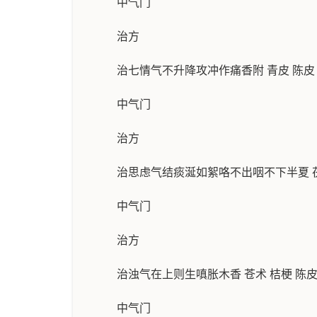
中气门
治方
治七情气不升降攻冲作痛香附 青皮 陈皮 
中气门
治方
治思虑气结痰涎如絮咯不出咽不下半夏 
中气门
治方
治浊气在上则生嗔胀木香 苍术 桔梗 陈皮 
中气门