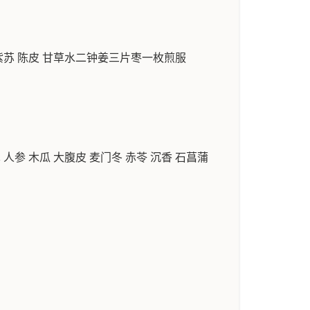
 紫苏 陈皮 甘草水二钟姜三片枣一枚煎服
人参 木瓜 大腹皮 麦门冬 赤苓 沉香 石菖蒲