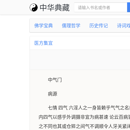
中华典藏
佛学宝典
儒理哲学
历史传记
诗词
医方集宜
中气门
病源
七情 四气 六淫人之一身皆赖乎气气之
内四气以感乎外调摄非宜为病甚速 论云百
之不同也其或仓猝之间气不调顺令人牙关紧