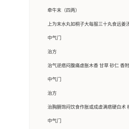
牵牛末（四两）
上为末水丸如桐子大每服三十丸食远姜
中气门
治方
治气逆痞闷腹痛虚胀木香 甘草 砂仁 香
中气门
治方
治胸膈饱闷饮食作胀或成虚满痞硬白术 枳实
中气门