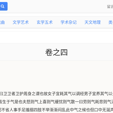
留
戏曲
文学艺术
玄学五术
学术杂记
天文地理
类
卷之四
名曰卫卫者卫护周身之谓也故女子宜耗其气以调经男子宜养其气
病皆生于气是也夫怒则气上喜则气缓忧则气散一曰劳则气耗悲则气
闭不省人事手足搐搦四肢不举渐渐闷乱此中气之候也但口中无涎