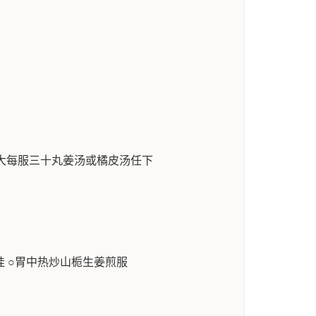
桐子大每服三十丸姜汤或橘皮汤任下
官桂 ○胃中热炒山栀生姜煎服