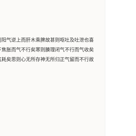
则阳气逆上而肝木乘脾故甚则呕吐及吐泄也喜
下焦胀而气不行矣寒则腠理闭气不行而气收矣
气耗矣思则心无所存神无所归正气留而不行故