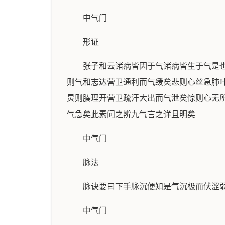
中气门
形证
张子和云诸病皆因于气诸病皆生于气是
则气和志达营卫通利而气缓矣悲则心丝急肺
炅则腠理开营卫疏汗大出而气泄矣惊则心无
气急矣此素问之辨九气言之详且明矣
中气门
脉法
脉诀要曰下手脉沉便知是气沉极而伏涩
中气门