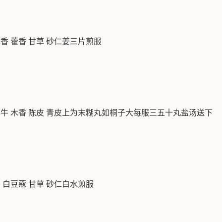
香 藿香 甘草 砂仁姜三片煎服
牵牛 木香 陈皮 青皮上为末糊丸如桐子大每服三五十丸盐汤送下
 白豆蔻 甘草 砂仁白水煎服