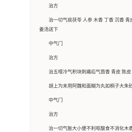
治方
治一切气痰茯苓 人参 木香 丁香 沉香 
姜汤送下
中气门
治方
治五噎冷气积块刺痛疝气茴香 青皮 陈皮 
胡上为末用阿魏和面糊为丸如桐子大朱
中气门
治方
治一切气胀大小便不利呕酸食不消化木香 槟