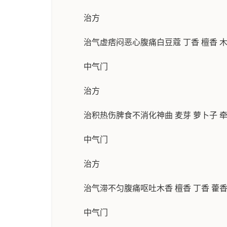
治方
治气虚痞闷恶心腹痛白豆蔻 丁香 檀香 木
中气门
治方
治积热伤脾食不消化神曲 麦芽 萝卜子 
中气门
治方
治气滞不匀腹痛呕吐木香 檀香 丁香 藿香
中气门