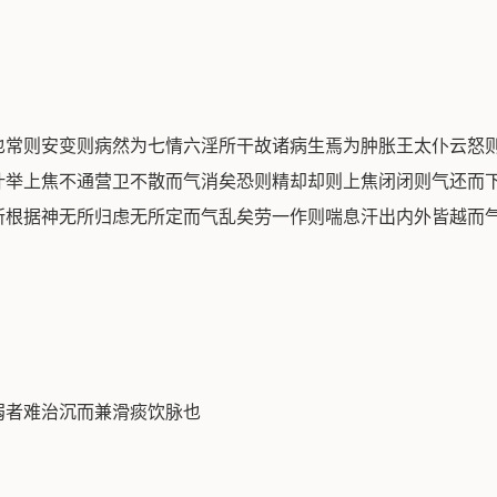
也常则安变则病然为七情六淫所干故诸病生焉为肿胀王太仆云怒
叶举上焦不通营卫不散而气消矣恐则精却却则上焦闭闭则气还而
所根据神无所归虑无所定而气乱矣劳一作则喘息汗出内外皆越而
弱者难治沉而兼滑痰饮脉也