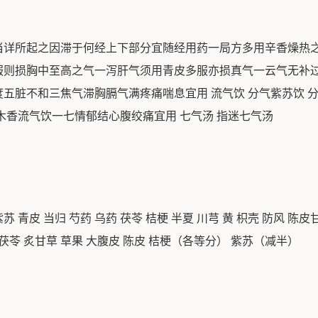
当详所起之因滞于何经上下部分宜随经用药一局方多用辛香燥热
服则损胸中至高之气一泻肝气须用青皮多服亦损真气一云气无补
五脏不和三焦气滞胸膈气满疼痛喘息宜用 流气饮 分气紫苏饮 
木香流气饮一七情郁结心腹绞痛宜用 七气汤 指迷七气汤
青皮 当归 芍药 乌药 茯苓 桔梗 半夏 川芎 黄 枳壳 防风 陈皮
苓 炙甘草 草果 大腹皮 陈皮 桔梗（各等分） 紫苏（减半）