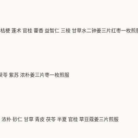
桔梗 蓬术 官桂 藿香 益智仁 三棱 甘草水二钟姜三片红枣一枚煎
茯苓 紫苏 浓朴姜三片枣一枚煎服
浓朴 砂仁 甘草 青皮 茯苓 半夏 官桂 草豆蔻姜三片煎服