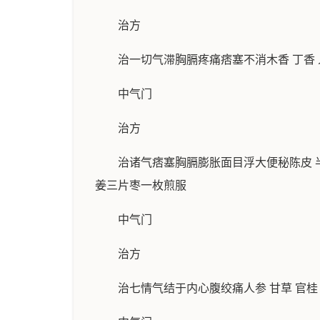
治方
治一切气滞胸膈疼痛痞塞不消木香 丁香 人
中气门
治方
治诸气痞塞胸膈膨胀面目浮大便秘陈皮 半夏 
姜三片枣一枚煎服
中气门
治方
治七情气结于内心腹绞痛人参 甘草 官桂