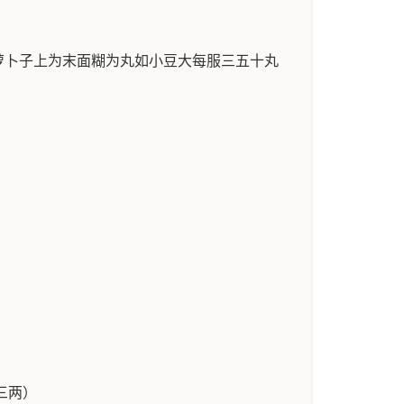
豆蔻 萝卜子上为末面糊为丸如小豆大每服三五十丸
三两）