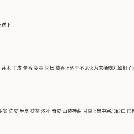
汤送下
附 蓬术 丁皮 藿香 姜黄 甘松 檀香上晒干不见火为末稀糊丸如
 陈皮 半夏 茯苓 浓朴 青皮 山楂神曲 甘草 ○胃中寒加砂仁 