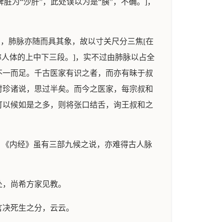
为“沙肝”，此处误以为是“胰”，不确。]，
变，肺脉亦随而具其象，故以寸关尺分三焦[在
称人体的上中下三段。]，实不过由肺脉以占全
不一而足。千古医家有识之者，而亦有昧于叔
时珍诸说，思过半矣。而今之医家，每宗叔和
可以候如是之多，则将张口结舌，询王叔和之
。《内经》虽有三部九候之说，亦难得古人脉
处，尚希方家见教。
言决死生之分，云云。