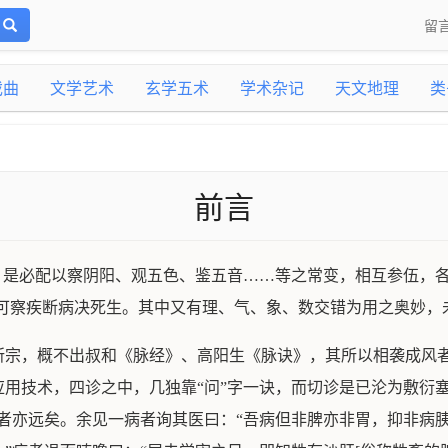
留
戏曲
文学艺术
玄学五术
学术杂记
天文地理
类
前言
。是必配以察阴阳、观五色、鉴五音……等之常变，相互参伍，各
方可察疾断病决死生。其中又有理、气、象、数交错为用之奥妙，
所宗，概不出叔和《脉经》、高阳生《脉诀》，其所以相袭成风
用技术，四诊之中，几独靠“问”字一诀，而切诊是已沦为敷衍
者亦远矣。余见一病者询其医曰：“吾病但非脾亦非胃，抑非病胰