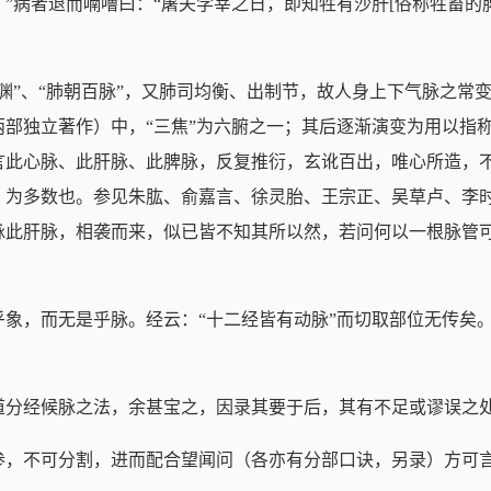
病者退而喃噜曰：“屠夫学宰之日，即知牲有沙肝[俗称牲畜的脾脏
渊”、“肺朝百脉”，又肺司均衡、出制节，故人身上下气脉之常
部独立著作）中，“三焦”为六腑之一；其后逐渐演变为用以指
言此心脉、此肝脉、此脾脉，反复推衍，玄讹百出，唯心所造，
，为多数也。参见朱肱、俞嘉言、徐灵胎、王宗正、吴草卢、李
脉此肝脉，相袭而来，似已皆不知其所以然，若问何以一根脉管
乎象，而无是乎脉。经云：“十二经皆有动脉”而切取部位无传矣
道分经候脉之法，余甚宝之，因录其要于后，其有不足或谬误之
参，不可分割，进而配合望闻问（各亦有分部口诀，另录）方可