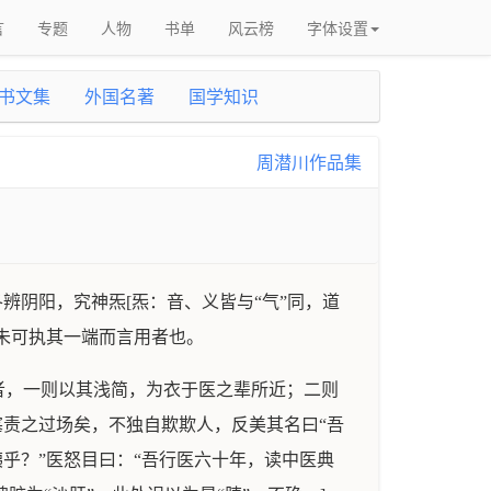
言
专题
人物
书单
风云榜
字体设置
书文集
外国名著
国学知识
周潜川作品集
辨阴阳，究神炁[炁：音、义皆与“气”同，道
未可执其一端而言用者也。
者，一则以其浅简，为衣于医之辈所近；二则
塞责之过场矣，不独自欺欺人，反美其名曰“吾
乎？”医怒目曰：“吾行医六十年，读中医典