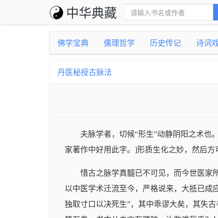
中华典藏
佛学宝典
儒理哲学
历史传记
诗词
丹医秘授古脉法
夫脉学者，切候“形生”动静阴阳之术也
家著作中好用此字。]形质生化之妙，然后
惜古之脉学真髓已不可见，而今世医家
以中医学术迁流至今，严格说来，大抵已成应
独取寸口以决死生”，其中乖谬大矣，其失古