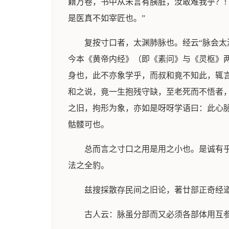
籍万卷，书中从未言有胰脏，汝敢难我乎？！”
是医真不如宰匠也。”
复按寸口者，太渊肺脉也。经云“脉会太
今本《黄帝内经》（即《素问》与《灵枢》两
身也，此不亦象学乎，而叔和竟不知此，辄
和之说，竟一生抱残守缺，至老死而不悟者
之旧，拘形为象，亦如是呀呀学语曰：此心
骷髅可也。
总而言之寸口之用是用之小也。是诚有
法之全豹。
兹搜採散存民间之旧论，著廿部正奇经
古人云：脉虽分部而又必须各部体用互