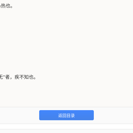
乃热也。
。
无”者，疾不知也。
返回目录