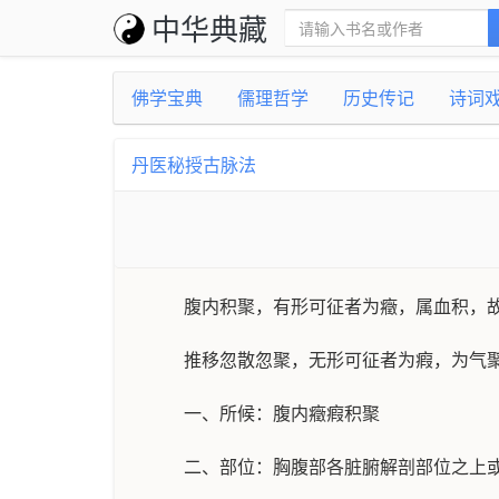
中华典藏
佛学宝典
儒理哲学
历史传记
诗词
丹医秘授古脉法
腹内积聚，有形可征者为癥，属血积，
推移忽散忽聚，无形可征者为瘕，为气
一、所候：腹内癥瘕积聚
二、部位：胸腹部各脏腑解剖部位之上