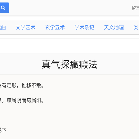
留
戏曲
文学艺术
玄学五术
学术杂记
天文地理
类
真气探癥瘕法
故有定形，推移不散。
聚。癥属阴而瘕属阳。
或下