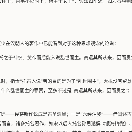
如怀子，月事不以时下，皆生于女子”，诊法如前述，如为石瘕则
至少在汉朝人的著作中已能看到对于这种思想观念的论说：
必托之于神农、黄帝而后能入说乱世闇主。高远其所从来，因而贵
）
风时，指责“托古入说”者的目的是为了“乱世闇主”，大概没有留
有什么乱世闇主的罪责，至多不过是“高远其所从来，因而贵之”
伪托”——径将新作说成是古圣遗墨；一是“六经注我”——借阐述
而言，诸多托名著作，如宋以后人托名孙思邈撰《银海精微》、1