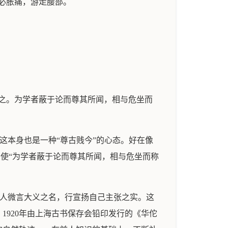
必胀痛，游走腰部。
之。为学者蔽于论而尊其所闻，相与危坐而
意这本身也是一种“尊古贱今”的心态。好在像
；使“为学者蔽于论而尊其所闻，相与危坐而称
古人微言大义之名，行宣扬自己主张之实。这
920年由上海古书保存会铅印发行的《华佗