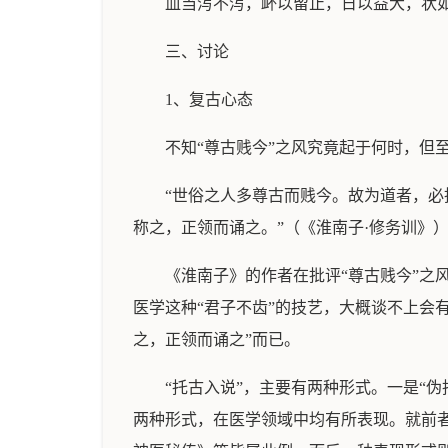
血当泻不泻，衃以留止，日以益大，状
三、讨论
1、复古心态
不知“尊古贱今”之风究竟起于何时，但
“世俗之人多尊古而贱今。故为道者，
称之，正领而诵之。”（《淮南子·修务训》
《淮南子》的作者在批评“尊古贱今”之
医学这种“君子不齿”的技艺，大概谈不上会
之，正领而诵之”而已。
“托古入说”，主要有两种形式。一是“
两种形式，在医学领域中均有所表现。就前者