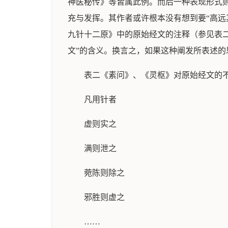
神医秘传》等皆属此例。而后一种表现形式
充与发挥。其作者或许根本没有想到要“高远
九针十二原》中的原始经文的注释（参见表二
文”的含义。换言之，如果这种阐发所表述
表二《素问》、《灵枢》对原始经文的不
凡用针者
虚则实之
满则泄之
菀陈则除之
邪胜则虚之
……