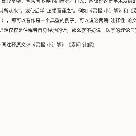
则比较复杂，包含有多种不同情况。首先，应该说这是学术发展
其所从来”，或使后学“正领而诵之”。例如《灵枢·小针解》和《
），即可以看作是一个典型的例子。可以说这两篇“注释性”论
的思想仅仅是注释者自身经验的话，那么就不妨说：医学的理论与
同注释原文※《灵枢·小针解》《素问·针解》