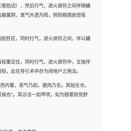
正靠肋边），然后行气，进火退符之间伴随蛹
盖癥属阴，真气外透为阳，阴阳相感故觉吸
插抵肝区，同时行气，进火退符之间，伴以蛹
当轻重定住，同时行气，进火退符中，五指伴
腹轻，此在导引术中亦为闭地户之用法。
癖而内著，恶气乃起，瘜肉乃生。其始生也，
候也”。其诊法一如甲项，如为肠覃则觉舒