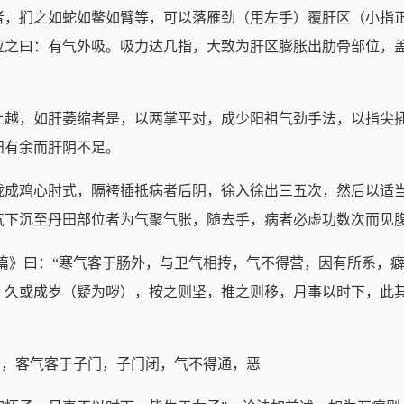
者，扪之如蛇如鳖如臂等，可以落雁劲（用左手）覆肝区（小指
应之曰：有气外吸。吸力达几指，大致为肝区膨胀出肋骨部位，
上越，如肝萎缩者是，以两掌平对，成少阳祖气劲手法，以指尖
阳有余而肝阴不足。
拢成鸡心肘式，隔袴插抵病者后阴，徐入徐出三五次，然后以适
气下沉至丹田部位者为气聚气胀，随去手，病者必虚功数次而见
篇》曰：“寒气客于肠外，与卫气相抟，气不得营，因有所系，
，久或成岁（疑为哕），按之则坚，推之则移，月事以时下，此其
中，客气客于子门，子门闭，气不得通，恶