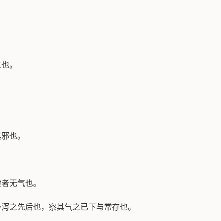
之也。
其邪也。
虚者无气也。
补泻之先后也，察其气之已下与常存也。