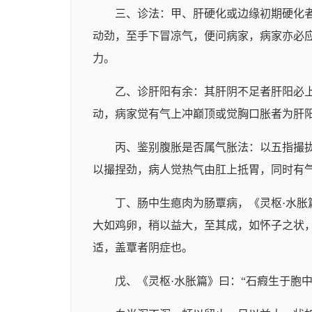
三、诊法：甲、肝硬化或边缘初期硬化
动劲，至手下冒凉气，便问病家，病家亦必
力。
乙、诊肝阳有余：其肝阴不足者肝阳必
动，病家觉有气上冲巅顶或觉胸口胀者为肝
丙、鉴别腹胀是否属气胀法：以五指撮
以撮捏劲，病人觉热气由肛上抵胃，同时有
丁、肠中生瘜肉为肠覃病，《灵枢·水胀
大如鸡卵，稍以益大，至其成，如怀子之状
适，盖覃者阴症也。
戊、《灵枢·水胀篇》曰：“石瘕生于胞