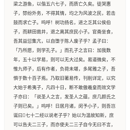
梁之游鱼，以偕五六七子，而质亡久矣。徒哭惠
子，棼纷外务，不得其情，均之为风波之民，若击
鼓而求亡子。呜呼！树功扬名，进之乏其公侯伯
子，而耕田凿井，退之离其庶民小子。官斋坐食，
吾其益愆集亢，以自堕于陈人废子乎？孟子曰：
「乃所愿，则学孔子。」而孔子之言曰：加我数
年，五十以学易，则可以无大过矣。易道微矣，不
惟九师子，后有作者，负荷未堪，多尾雅之子，吾
惧于数十百子焉。乃取旧著易传，刊削详定，以究
大始于希夷子，凡四十日，断不敢傲羲皇而效文学
子亦曰：「说圣人之言，发圣人之蕴，庶几颜氏之
子则已矣。」呜呼！日居月诸，闵予小子，则吾岂
诞曰𬙆七十二经以说老子乎？始以为温故知新，庶
可以告夫二三子，而亦使夫二三子自今无曰不言，