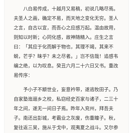
八白易传成，十越月又易稿，初说几略尽焉。
夫圣人之画，确定不易，而天地之变化无穷。圣人
之言，自古以宣，而吾心之应感万起。温由故用，
则知以时新；心同化感，故神随精入。庄生之言
曰：「其应于化而解于物也，其理不竭，其来不
蜕，芒乎？昧乎？未之尽者。」岂不信哉！追感韦
编之绝，以为叹息。癸丑六月二十六日又书。重改
易传序：
予小子不颛世业，妄意衿带，遂逃牧田子。乃
自家塾迤逦乡之校，私窃经史百家与诸子，二三十
年之间，遂无一间日子焉。昨年入兖州，拜吾夫
子。南还出彭城，考霸业之灰废，伤重瞳子。秋，
复往返三吴，施从于戈中，观夷夏之战斗。又尔参