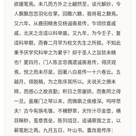
欲援笔焉。未几而方外之士翩然至，谈元解妙，令
人飘飘忽忽羽化在掌。回瞻六籍，我将曷之籍焉。
又六年，从鹿田精舍见杨诚斋易传，乍顷欣喜戚
戚，北关之念适以科举废。又九年，为今壬子，复
适科举期，而春二月早为校文先生之所摈。不知此
果予厌学究科举之为累乎？抑于圣人之旨犹未精
也？夏四月，门人陈言忠偶遗诚斋易传，得厌观
焉，悦之而未尽是，因著八白易传一十六卷云。五
越月，得脱稿，为之陈序其所以。夫说天之撰未
辨，而感心之故良勤；积日之思屡损，而象罔之得
一旦。虽雍门之琴以末，而微飙之俟维深。呜呼悲
夫！古今有旃毛锥，不横野草，天怜汁尽金壶，横
目眯眇，茧章畏垒，陈列俎豆，追诵罪我之言，以
蕲笔削之再。九月五日，叶山书。重改易传序：