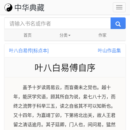
中华典藏
首页
分类
作家
叶八白易传[标点本]
叶山作品集
叶八白易傅自序
盖予十岁读周易云，而盲聋未之觉也。越十
年，能厌学究语，顾其所自为说，絫七八十万，而
终之流弊于科举三五，读之自省其不可以知新也。
又十四年，为嘉靖丁卯，下第将北出关，故人王君
留之清话逾月。其子廷卿，门人也，间问易，猛然