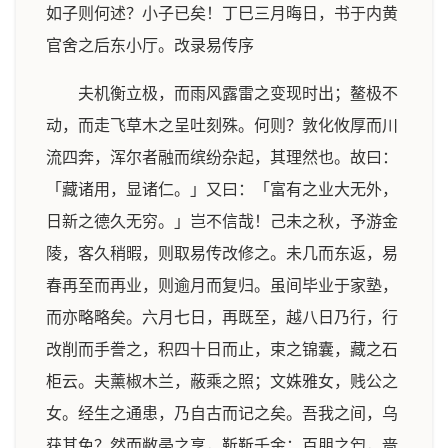
如子则何述？小子已矣！丁巳三月晦日，书于内黄
官舍之后东小厅。改录易传序
夫机衡立极，而雨风露雷之变现时出；鳌极不
动，而走飞草木之呈吐刻殊。何则？敦化攸厚而川
流四奔，浑尔者融而缤纷杂起，其理然也。故曰：
「藏诸用，显诸仁。」又曰：「富有之业大无外，
日新之德久无穷。」岂不信哉！己未之秋，予游金
陵，客久稍暇，则取易传改修之。未几而东返，易
春再至而再业，则逾月而复归。虽间毕业于家塾，
而亦略略矣。六月七日，再既至，越八日乃行，行
改削而手誊之，积四十日而止，束之锦囊，藏之石
柜云。夫薰椒木兰，蔽乘之照；文姝雅女，贱公之
女。经生之通患，乃自古而记之矣。吾我之间，乌
获其免？然而敝帚之享，靳靳千金；百朋之匄，啬