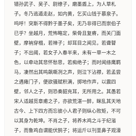
错孙武子、吴子、尉缭子，磨墨盾上，为人草札
子。冬乃逃遁走赵，如内黄，乞买山钱于慕泉子。
呜呼！突斯不得黔于墨子矣，无乃非得已而崇伯子
已乎？坐越月，荒怖略定，柴骨且复瘠，而关门面
壁，摩衲穿榻，若禅子；却耳目之闻见，若聋瞽
子；不出阈，若女子入春半来，未有一草一木之
色，以牵动其悲怀愁思，若痴绝子；而时闻绦鹰羁
马，凄然出其鸣飙嘶冽之声，则泣下沾襟，若孟尝
之遇雍门子，便欲骚赋积满，掷地作声，以震四
壁，邻人之子，则恐奏韶充耳，无所用之。其愚若
宋人适越觅章甫之子，亦欲荒湛一醉，眯乱其天地
古今、上下四方而忘彼小人君子则纵心败矩，不可
以其身为乾坤。不肖之子，将养木鸡之斗于纪渻
子，而鲁鸡自谓能伏鹄子；将运斤以刊垩鼻子观濠