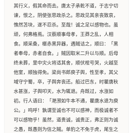
其行义，假其命而去。唐太子承乾不道，于志宁切
谏，恨之，阴使张思政杀之。思政见其亲丧致哀，
憔然苫块，遂不忍杀。至哉！诚之足以感物也。虽
顽，何弗格焉。汉蔡顺事母孝，王莽之乱，人相
食。顺采桑，椹赤黑异器，遇贼诘之，顺曰：「黑
者奉母，赤者自食。」贼因取米二升以与顺。后母
终未葬，里中灾火将适其舍，顺伏棺号哭，火越至
他室，顺独得免。梁尚书郎庾子舆，性至孝，其父
域守宁蜀，卒，子舆奔丧还。船过巴东，时瞿唐秋
水甚涨，子舆叩天，水为辄退。舟既过，水涨如
初。行人语曰：「滟滪如牛本不通，瞿唐水退为庾
公。」呜呼！孰谓至诚也不可以感神，而极诚者不
可以感物乎！虽然，道贵诚，诚贵正，弗正则为诚
之愚，既愚则为信之贼。单豹之不免于虎，尾生之