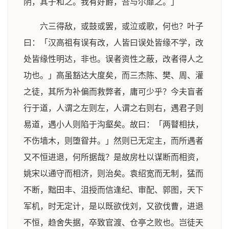
阴，其子和之。我有好爵，吾与尔靡之。」
六三得敌，或鼓或罢，或泣或歌，何也？叶子
曰：「汉高祖有误有改，人皆曰误处皆缘不学，改
处皆缘性明达，非也。误者资性之蔽，改者得人之
功也。」高虽豁达大度矣，而三杰陈、樊、周、灌
之徒，其所为补偏而救弊者，庸可少乎？今夫盲者
行于道，人谓之左则左，人谓之右则右，遇君子则
易道，遇小人则陷于沟壑矣。故曰：「两瞽相扶，
不伤墙木，则堕眢井。」然则已无定主，而所遇者
又不恒进退，何所据哉？是故房杜以谋断而相资，
姚宋以通守而相济，则治矣。袁绍宽而无制，猛而
不断，黜田丰、沮授而信逢纪、审配、郭图，天下
军机，时无定计，是以既欲伐刘，又欲伐曹，进退
不恒，趋舍失据，卒致官渡、仓亭之败也。岂徒天