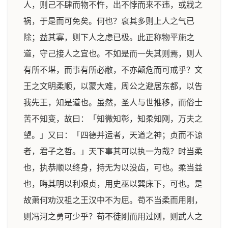
人，则己不肆而物不忤，出不悖而来不违，或戕之
祸，于是而可免矣。何也？裒其多则上人之气已
除；益其寡，则下人之虑已极。此正称物平施之
道，守己接人之宜也。不如是而一失其则焉，则人
有所不堪，而事有所必敝，不亦颠危而可戒乎？文
王之文明柔顺，以蒙大难，周公之避居东都，以告
我先王，知是道也。虽然，圣人与世推移，而俗士
苦不知变，故曰：「知微知彰，知柔知刚，万夫之
望。」又曰：「四德并运者，天道之神；贞而不谅
者，君子之哲。」天下事其可以执一为哉？时当柔
也，执恭顺以终身，持无为以没齿，可也。柔当益
也，晦其明以利艰贞，用史巫以巽床下，可也。是
故萧何劝汉祖之王汉中不为屈。苟不当柔而用刚，
则冯河之勇可少乎？苟不徒刚而用过刚，则武人之