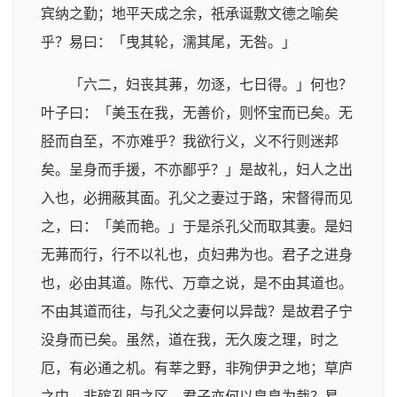
宾纳之勤；地平天成之余，祇承诞敷文德之喻矣
乎？易曰：「曳其轮，濡其尾，无咎。」
「六二，妇丧其茀，勿逐，七日得。」何也？
叶子曰：「美玉在我，无善价，则怀宝而已矣。无
胫而自至，不亦难乎？我欲行义，义不行则迷邦
矣。呈身而手援，不亦鄙乎？」是故礼，妇人之出
入也，必拥蔽其面。孔父之妻过于路，宋督得而见
之，曰：「美而艳。」于是杀孔父而取其妻。是妇
无茀而行，行不以礼也，贞妇弗为也。君子之进身
也，必由其道。陈代、万章之说，是不由其道也。
不由其道而往，与孔父之妻何以异哉？是故君子宁
没身而已矣。虽然，道在我，无久废之理，时之
厄，有必通之机。有莘之野，非殉伊尹之地；草庐
之中，非殡孔明之区。君子亦何以皇皇为哉？易