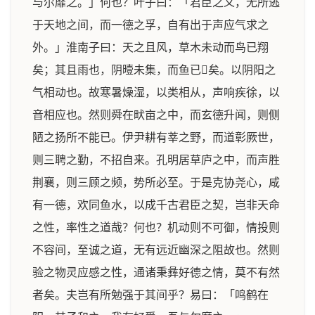
与尔靡之。」何也？叶子曰：「君臣之义，无所逃
于天地之间，而一德之孚，自有出于声应气求之
外。」淮南子曰：天之且风，草木未动而鸟已翔
矣；其且雨也，阴曀未集，而鱼已𪡋矣。以阴阳之
气相动也。故寒暑燥湿，以类相从，声响疾徐，以
音相应也。然则舜在畎亩之中，而玄德升闻，则侧
陋之扬所不能已。伊尹耕有莘之野，而道彰厥世，
则三聘之勤，不招自来。孔明居草庐之中，而声胜
荆襄，则三顾之频，势所必至。于是克协尧心，咸
有一德，欢同鱼水，以成千古君臣之契，岂非天命
之性，率性之道哉？何也？机动则不可御，情投则
不容间，至诚之道，无有远近幽深之阻故也。然则
验之物灵应感之性，通诸秉彝好德之情，莫不有然
者矣。夫岂有所勉强于其间乎？易曰：「鸣鹤在