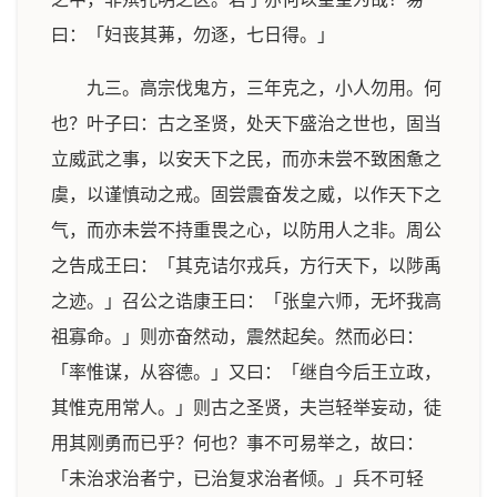
曰：「妇丧其茀，勿逐，七日得。」
九三。高宗伐鬼方，三年克之，小人勿用。何
也？叶子曰：古之圣贤，处天下盛治之世也，固当
立威武之事，以安天下之民，而亦未尝不致困惫之
虞，以谨慎动之戒。固尝震奋发之威，以作天下之
气，而亦未尝不持重畏之心，以防用人之非。周公
之告成王曰：「其克诘尔戎兵，方行天下，以陟禹
之迹。」召公之诰康王曰：「张皇六师，无坏我高
祖寡命。」则亦奋然动，震然起矣。然而必曰：
「率惟谋，从容德。」又曰：「继自今后王立政，
其惟克用常人。」则古之圣贤，夫岂轻举妄动，徒
用其刚勇而已乎？何也？事不可易举之，故曰：
「未治求治者宁，已治复求治者倾。」兵不可轻