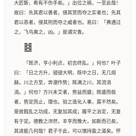
大匠斲，希有不伤手矣。」出位之祸，一至此哉！
故曰：先其君以善者，侵其赏而夺之实者也；先其
君以恶者，侵其刑而夺之威者也。易曰：「弗遇过
之，飞鸟离之，凶。」是谓灾眚。
䷾
「既济，亨小利贞，初吉终乱。」何也？叶子
曰：「日之方升，骎骎大明，既中之日，无几烜
赫。川之方至，奔淜作势；既满之川，其流涓
涓。」何也？方兴未艾者，势益而盛；既盛而极
者，势定而止，理也。验之造化人事，莫不然矣。
是故戡乱之功成，无复加其成；履平之治定，无复
有于定。德教之沛然，丰亨而豫大，如斯而已矣，
其进能几何哉？君子于此，可以慎持盈之道矣。怀