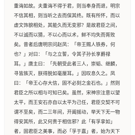
重诲如故。夫重诲不得于君，则当奉身而退，明宗
不信其相，则当听之去而保其终。既有所怀，而以
虚文饰貌相处，其能久而无变邪？是故君臣之间，
不以诚而以猜，不以心而以术，鲜不均失而胥败
矣。昔者后唐明宗问赵凤：「帝王赐人铁券，何
也？」对曰：「与之立誓，令其子孙长享爵禄
耳。」唐主曰：「先朝受此者三人，崇韬、继麟，
寻皆族灭，朕得脱如毫厘耳。」因叹息久之。凤
曰：「帝王心存大信，固不必刻之金石也。」然则
君臣之所以相与可知已矣。虽然，宋神宗注意以望
太平，而王安石亦自以太平为己任，君臣交契不可
谓不至矣，而二三年间，开阖摇动，举天下无一物
得安其所，此又何贵于相信邪？此「有孚挛如」
者，固君臣之美事，而必「孚于嘉」者，始为天下