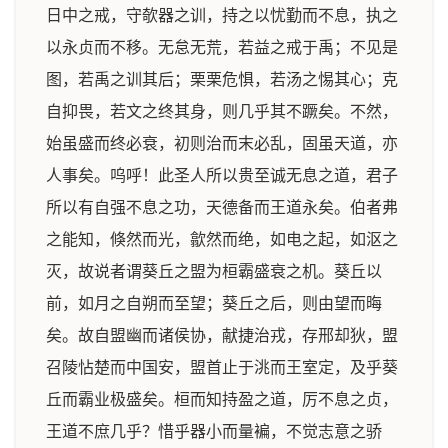
日中之戒，守欹器之训，持之以忧勤而不息，执之
以永贞而不移。无怠无荒，若益之戒于禹；不见是
图，若禹之训其后；栗栗危惧，若汤之惕其心；克
自抑畏，若文之终其身，则几乎其不蹶矣。不然，
始虽盛而终必衰，初则治而末必乱，固虽天道，亦
人事矣。呜呼！此圣人所以贵至诚无息之道，君子
所以有自强不息之功，天德备而王道永矣。伯者弗
之能知，倏然而光，歙然而绝，如电之起，如沤之
灭，故说者谓葵丘之盟为桓霸盛衰之机。葵丘以
前，如月之自朔而至望；葵丘之后，则由望而晦
矣。故自盟幽而诸侯协，献捷治戎，存邢却狄，盟
召陵怗楚而中国安，盟首止于洮而王室定，及乎葵
丘而霸业极盛矣。桓而知持盈之道，厉不息之贞，
王道不庶几乎？惜乎器小而量褊，不觉志意之骄