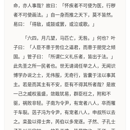
命，亦人事哉？故曰：「怀疾者不可使为医，行秽
者不可使画法。」自一身而推之天下，莫不皆然。
易曰：「得敌，或鼓或罢，或泣或歌。」
「六四，月几望，马匹亡，无咎。」何也？叶
子曰：「人臣不患于势位之逼君，而患于朋党之倾
国。」管子曰：「所谓仁义礼乐者，皆出于法。」
此先圣之所一民者也。世无请谒任举之人，无闻识
博学办说之士，无伟服，无奇行，皆囊于法以事其
主。若是而其主有不安，臣有不得其所者哉？是故
一己之威权虽盛，敛戢犹易，群臣枉之，附和不
驱，祸败非轻。子南为令尹，有宠者八人，卒而罹
于车裂。䓕子冯为令尹，有宠者八人，申叔所以去
之。栾盈以得士奔，芮伯以多宠逐。子然、子孔士