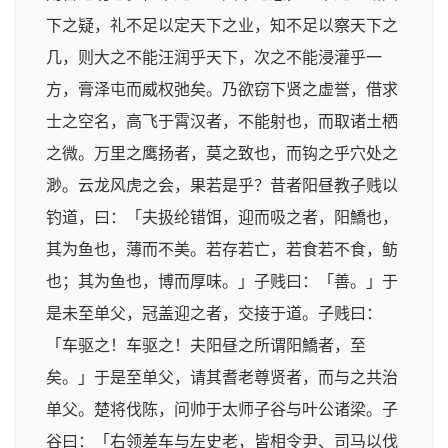
下之疑，礼不足以定天下之业，知不足以察天下之
几，则大之不能汪润乎天下，次之不能浸灌乎一
方，膏泽屯而威权弛矣。乃欲窃下贤之虚誉，借求
士之空名，高飞于霄汉者，不能射也，而取诸土栖
之微。万里之鹰扬者，莫之致也，而钩之乎穴处之
渺。云龙风虎之会，果若是乎？昔者阳昼教子贱以
钓道，曰：「夫扱纶错饵，迎而吸之者，阳鱎也，
其为鱼也，薄而不美。若存若亡，若食若不食，鲂
也；其为鱼也，博而厚味。」子贱曰：「善。」于
是未至单父，冠盖迎之者，交接于道。子贱曰：
「车驱之！车驱之！夫阳昼之所谓阳鱎者，至
矣。」于是至单父，请其耆老尊贤者，而与之共治
单父。楚将伐陈，问帅于太师子谷与叶公诸梁。子
谷曰：「右领差车与左史老，皆相令尹、司马以伐