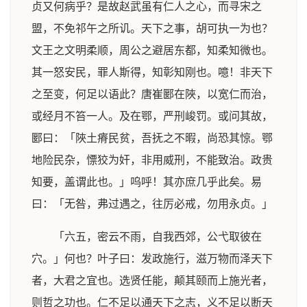
贞又何病乎？是故赵武虽有仁人之心，而寻宋之
盟，不免祁午之所讥。天下之事，胡可执一为也？
文王之文明柔顺，周公之避居东都，知柔知微也。
其一怒安民，罪人斯得，知彰知刚也。噫！非天下
之至变，何足以语此？唐崔郾在陜，以宽仁而治，
或经月不笞一人。及在鄂，严刑峻罚。或问其故，
郾曰：「陜土瘠民贫，吾抚之不暇，尚恐其惊。鄂
地险民杂，慓狡为奸，非用威刑，不能致治。政贵
知要，盖谓此也。」呜呼！其亦庶几乎此矣。易
曰：「无咎，弗过遇之，往厉必戒，勿用永贞。」
「六五，密云不雨，自我西郊，公弋取彼在
穴。」何也？叶子曰：发政施行，滋万物而泽天下
者，大君之宜也。选贤任能，颠其颐而上施光者，
则哲之功也。仁不足以通天下之志，义不足以断天