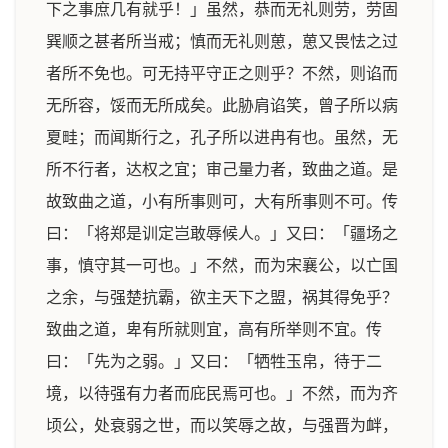
下之事庶几有就乎！」虽然，恭而无礼则劳，劳固
巽顺之甚者所当戒；慎而无礼则葸，葸又畏怯之过
者所不免也。可无持平守正之则乎？不然，则谄而
无所容，馁而无所成矣。此胁肩谄笑，曾子所以病
夏畦；而闻斯行之，孔子所以进冉有也。虽然，无
所不行者，达权之宜；审己量力者，致曲之道。是
故致曲之道，小有所事则可，大有所事则不可。传
曰：「将郑是训定岂敢辱候人。」又曰：「疆场之
事，慎守其一可也。」不然，而为宋襄公，以亡国
之余，与强楚抗霸，欲主天下之盟，祸其得免乎？
致曲之道，卑有所就则宜，高有所举则不宜。传
曰：「先为之弱。」又曰：「牺牲玉帛，待于二
境，以待强有力者而庇民焉可也。」不然，而为齐
顷公，处衰弱之世，而以笑辱之故，与强晋为衅，