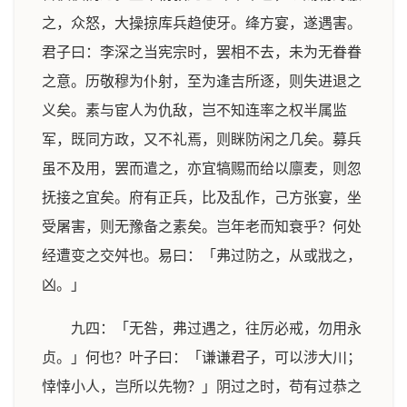
之，众怒，大操掠库兵趋使牙。绛方宴，遂遇害。
君子曰：李深之当宪宗时，罢相不去，未为无眷眷
之意。历敬穆为仆射，至为逢吉所逐，则失进退之
义矣。素与宦人为仇敌，岂不知连率之权半属监
军，既同方政，又不礼焉，则眯防闲之几矣。募兵
虽不及用，罢而遣之，亦宜犒赐而给以廪麦，则忽
抚接之宜矣。府有正兵，比及乱作，己方张宴，坐
受屠害，则无豫备之素矣。岂年老而知衰乎？何处
经遭变之交舛也。易曰：「弗过防之，从或戕之，
凶。」
九四：「无咎，弗过遇之，往厉必戒，勿用永
贞。」何也？叶子曰：「谦谦君子，可以涉大川；
悻悻小人，岂所以先物？」阴过之时，苟有过恭之