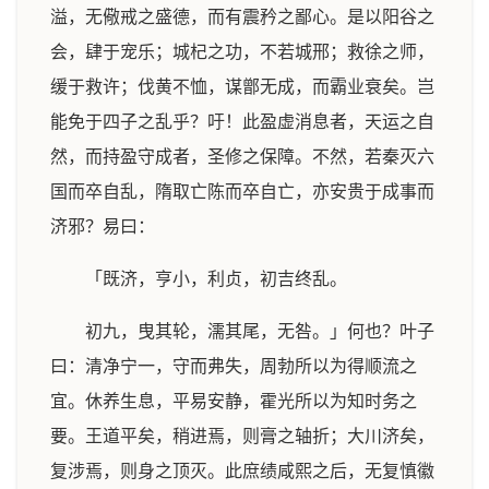
溢，无儆戒之盛德，而有震矜之鄙心。是以阳谷之
会，肆于宠乐；城杞之功，不若城邢；救徐之师，
缓于救许；伐黄不恤，谋鄫无成，而霸业衰矣。岂
能免于四子之乱乎？吁！此盈虚消息者，天运之自
然，而持盈守成者，圣修之保障。不然，若秦灭六
国而卒自乱，隋取亡陈而卒自亡，亦安贵于成事而
济邪？易曰：
「既济，亨小，利贞，初吉终乱。
初九，曳其轮，濡其尾，无咎。」何也？叶子
曰：清净宁一，守而弗失，周勃所以为得顺流之
宜。休养生息，平易安静，霍光所以为知时务之
要。王道平矣，稍进焉，则膏之轴折；大川济矣，
复涉焉，则身之顶灭。此庶绩咸熙之后，无复慎徽