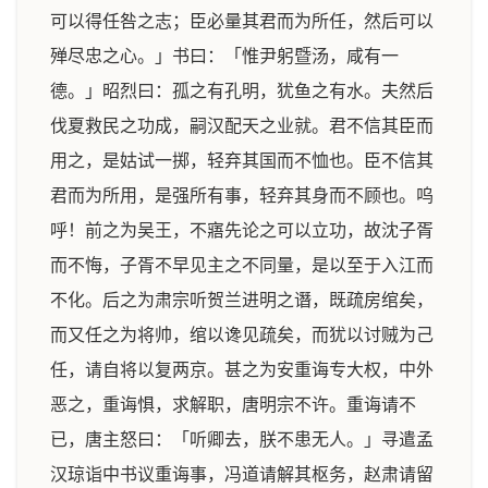
可以得任咎之志；臣必量其君而为所任，然后可以
殚尽忠之心。」书曰：「惟尹躬暨汤，咸有一
德。」昭烈曰：孤之有孔明，犹鱼之有水。夫然后
伐夏救民之功成，嗣汉配天之业就。君不信其臣而
用之，是姑试一掷，轻弃其国而不恤也。臣不信其
君而为所用，是强所有事，轻弃其身而不顾也。呜
呼！前之为吴王，不寤先论之可以立功，故沈子胥
而不悔，子胥不早见主之不同量，是以至于入江而
不化。后之为肃宗听贺兰进明之谮，既疏房绾矣，
而又任之为将帅，绾以谗见疏矣，而犹以讨贼为己
任，请自将以复两京。甚之为安重诲专大权，中外
恶之，重诲惧，求解职，唐明宗不许。重诲请不
已，唐主怒曰：「听卿去，朕不患无人。」寻遣孟
汉琼诣中书议重诲事，冯道请解其枢务，赵肃请留