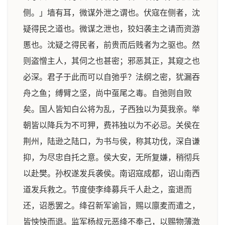
侧。」墙有耳，微谋外泄之谓也。伏寇在侧者，沈
疑得民之道也。微谋之泄也，狡妇袭主之请而资游
慝也。沈疑之得民者，前贵而后贱者为之驱也。然
则盗憎主人，其伺之也甚密；邪恶其正，其窥之也
必深。君子于此而可以自弛乎？法纲之密，犹漏吞
舟之鱼；缚臂之坚，尚中虿尾之毒。自弛则自败
矣。国人皆知白公将为乱，子西独以为莫我亲。举
朝皆以降兵为不可狎，费祎独以为不必忌。关侯在
荆州，陆逊之陆口，为书与侯，称其功伐，深自谦
抑，为尽忠自托之意。侯大安，无所复嫌，稍彻兵
以赴樊。孙权遂发兵袭侯。南诏寇成都，诏山南西
道发兵救之。节度使李绛募兵千人赴之，蛮退而
还，诏悉罢之。绛召新军谕旨，赐以廪麦而遣之，
皆怏怏而退。监军杨叔元恶绛不奉己，以赐物薄激