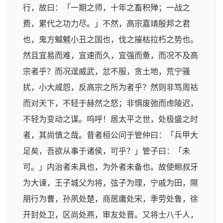
行，故曰：「一期之师，十年之畜积殚；一战之
费，累代之功力尽。」不然，高宗嘉靖殷邦之君
也，鬼方魆魖小丑之国也，伐之摧枯拉朽之势也。
然且宜易而难，宜速而久，宜强而惫，而况不及高
宗者乎？而况逞威武，忿不服，贪土地，荒宁骚
扰，小大咸怨，反高宗之所为者乎？然则非笃周祜
而对天下，不轻于赫然之怒；非惧废弛而虑陵迟，
不轻为变动之谋。呜呼！居太平之世，处极盛之时
者，其尚慎之哉。昔者桓公问于管仲曰：「兵甲大
足矣，吾欲从事于诸侯，可乎？」管子曰：「未
可。」内治者未具也，为外者未备也。故使鲍叔牙
为大谏，王子城父为将，弦子为理，宁戚为田，隰
朋行为曹，孙夙处楚，商居庸处宋，季劳处鲁，徐
开封处卫，区尚处燕，审友处晋。又将士八千人，