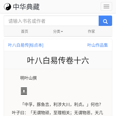
中华典藏
首页
分类
作家
叶八白易传[标点本]
叶山作品集
叶八白易传卷十六
明叶山撰
䷼
「中孚，豚鱼吉，利涉大川，利贞。」何也？
叶子曰：「无谓物顽，至理相关；无谓物恶，天几