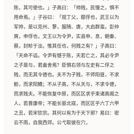
陈，其可使也。」子高曰：「帅贱，民慢之，惧不
用命焉。」子谷曰：「观丁父，鄀俘也，武王以为
军帅，是以克州、蓼，服随、唐，大启群蛮。彭仲
爽，申俘也，文王以为令尹，实县申、息，朝秦、
蔡，封畛于汝。惟其任也，何贱之有？」子高曰：
「天命不谄。令尹有憾于陈，天若亡之，其必令尹
之子是与，君盍舍焉？臣惧右领与左史有二俘之
贱，而无其令德也。夫不为子贱，不师阳昼，不求
鲂，而求阳鱎；不从子高，不从天与，不求令德，
而求贱夫。不能恢复中原，而区区求乎束诸高阁之
人，若晋康帝；不能长驱北寇，而区区乎六丁六甲
之丑，若宋钦宗。其何以有为于天下邪？易曰：密
云不雨，自我西郊。公弋取彼在穴，