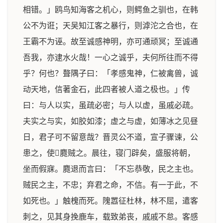
相错。」鸥鸟知海客之机心，则鳄鱼之驯也，在韩
公不为诳；天吴知江客之暴行，则滹沱之合也，在
王霸不为诬。故至诚感神明，亦可通顽冥；至诚通
吾我，亦逮水火哉！一心之诚乎，夫何所往而不得
乎？何也？聱隅子曰：「孝感鬼神，仁被禽兽，诚
动天地，信著金石，此四者被人道之极也。」传
曰：与人以实，虽疏必密；与人以虚，虽戚必疏。
夫实之与实，如胶如漆；虚之与虚，如薄冰之见昼
日，君子可不留意哉？晋灵公不道，宣子骤谏，公
患之，使𬬺麑贼之。晨往，寝门辟矣，盛服将朝，
坐而假寐。麑退而言曰：「不忘恭敬，民之主也。
贼民之主，不忠；弃君之命，不信。有一于此，不
如死也。」触槐而死。隗嚣征杜林，林不屈，遣客
刺之，见其身挽鹿车，载致弟丧，戚戚不怠。客感