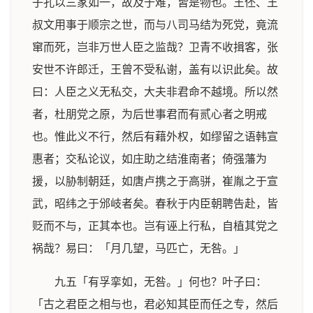
子孔以三家如一，故及于难，皆是物也。王伾、王
叔文用事于顺宗之世，而与八司马结为死党，竟流
窜而死，岂非万世人臣之监哉？卫青不收揖客，张
安世不许郎迁，王曾不受私谢，盖有以识此矣。故
曰：人臣之义无私交，大夫非君命不越境。所以然
者，杜朋党之原，为后世事君而有贰心者之明戒
也。惟此义不行，然后有藉外权，如缪留之语韩宣
惠者；交私论议，如庄助之结淮南者；倚强藩为
援，以胁制朝廷，如唐卢携之于高骈，崔胤之于宣
武，昭纬之于邠岐者矣。春秋于内臣朝聘告赴，皆
贬而不与，正其本也。岂有诬上行私，自植其党之
祸哉？易曰：「月几望，马匹亡，无咎。」
九五「有孚挛如，无咎。」何也？叶子曰：
「古之君臣之相与也，君必知其臣而任之专，然后