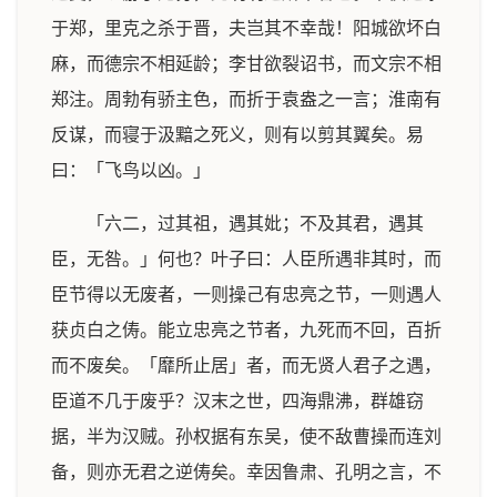
于郑，里克之杀于晋，夫岂其不幸哉！阳城欲坏白
麻，而德宗不相延龄；李甘欲裂诏书，而文宗不相
郑注。周勃有骄主色，而折于袁盎之一言；淮南有
反谋，而寝于汲黯之死义，则有以剪其翼矣。易
曰：「飞鸟以凶。」
「六二，过其祖，遇其妣；不及其君，遇其
臣，无咎。」何也？叶子曰：人臣所遇非其时，而
臣节得以无废者，一则操己有忠亮之节，一则遇人
获贞白之俦。能立忠亮之节者，九死而不回，百折
而不废矣。「靡所止居」者，而无贤人君子之遇，
臣道不几于废乎？汉末之世，四海鼎沸，群雄窃
据，半为汉贼。孙权据有东吴，使不敌曹操而连刘
备，则亦无君之逆俦矣。幸因鲁肃、孔明之言，不