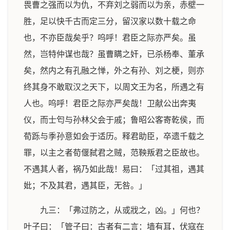
畏曹之强而以为仇，不弃刘之弱而以为亲，赤壁一
胜，足以快千古而定三分，留汉家以数十载之命
也，不亦臣哉矣乎？呜呼！君臣之际亦严矣。虽
然，岂特仲谋也哉？虽曹瞒之奸，已杀杨奉、董承
矣，然内之有孔融之惮，外之有孙、刘之梗，则亦
终其身不敢取汉之天下，以周文王为名，所遇之有
人也。呜呼！君臣之际亦严矣哉！卫献公出奔夷
仪，而士匄与孙林父会于戚；鲁昭公客寄乾侯，而
荀跞与季孙意如会于适历。释君助臣，卒遗千载之
罪，以主之者荀偃弑君之贼，范鞅叛君之臣故也。
不遇其人者，祸乃如此哉！易曰：「过其祖，遇其
妣；不及其君，遇其臣，无咎。」
九三：「弗过防之，从或戕之，凶。」何也？
叶子曰：「管子曰：古者有二言：墙有耳，伏寇在