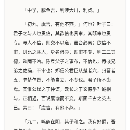
「中孚，豚鱼吉，利涉大川，利贞。」
「初九，虞吉，有他不燕。」何也？叶子曰：
君子之与人也贵信，其欲信也贵审，其既审也贵
专。与人不信，则交不以道，虽合必离；欲信不
审，则比之匪人，身名俱辱；既审不专，则二三其
德，动罔不凶。陈登父子之事布，不信也；荀彧兄
弟之佐操，不审也；郑僖公君臣从楚者六，归晋者
五，乍楚乍晋，不能自立，不专也。君子所不齿
焉。其惟公瑾之于仲谋，云长之于玄德乎？诚相
与，正相遇，百说屡谕而不变，斯固千古之英杰
已。易曰：「虞吉，有他不燕。」
「九二，鸣鹤在阴，其子和之。我有好爵，吾