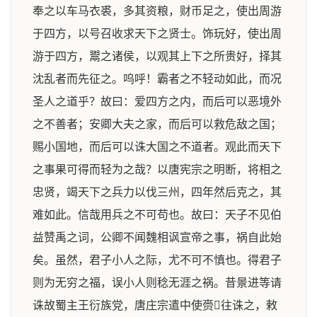
奉之以车马衣裘，多其资粮，财币足之，使出周游
于四方，以号召收求天下之贤士。饰玩好，使出周
游于四方，鬻之诸侯，以观其上下之所贵好，择其
沈乱者而先征之。呜呼！霸者之不轻动如此，而况
圣人之道乎？故曰：爱四方之内，而后可以恶境外
之不善者；安卿大夫之家，而后可以救危敌之国；
赐小国地，而后可以诛大国之不道者。观此而天下
之事果可得而轻为之哉？以唐宪宗之明断，将相之
忠贤，竭天下之兵力以伐三州，四年然后克之，其
难如此。信哉用兵之不可苟也。故曰：天子不见伯
益赞禹之词，公卿不闻魏相讽宣帝之事，祸自此始
矣。虽然，君子小人之际，尤不可不慎也。得君子
则为无穷之福，误小人则稔无涯之祸。昔景进等请
诛故蜀主王衍族党，唐庄宗遣中使赍𠡠往诛之，敕