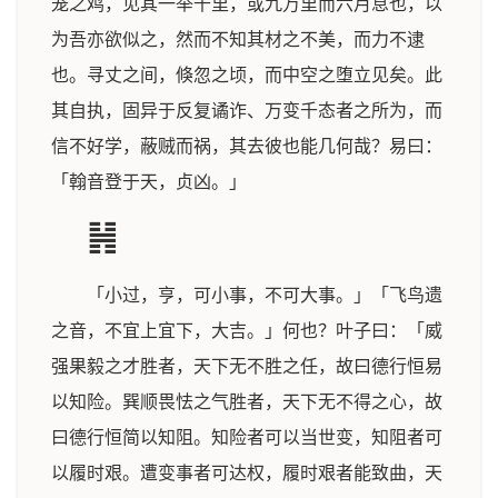
笼之鸡，见其一举千里，或九万里而六月息也，以
为吾亦欲似之，然而不知其材之不美，而力不逮
也。寻丈之间，倏忽之顷，而中空之堕立见矣。此
其自执，固异于反复谲诈、万变千态者之所为，而
信不好学，蔽贼而祸，其去彼也能几何哉？易曰：
「翰音登于天，贞凶。」
䷽
「小过，亨，可小事，不可大事。」「飞鸟遗
之音，不宜上宜下，大吉。」何也？叶子曰：「威
强果毅之才胜者，天下无不胜之任，故曰德行恒易
以知险。巽顺畏怯之气胜者，天下无不得之心，故
曰德行恒简以知阻。知险者可以当世变，知阻者可
以履时艰。遭变事者可达权，履时艰者能致曲，天