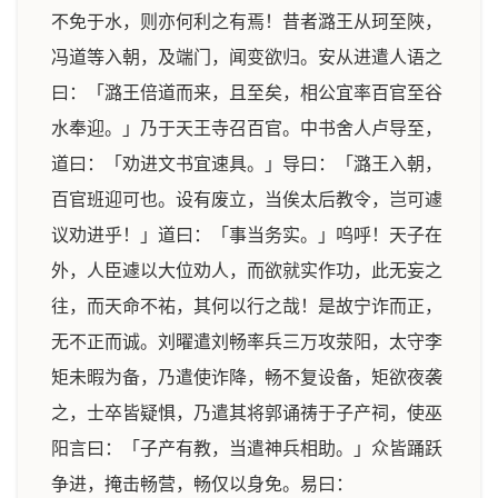
不免于水，则亦何利之有焉！昔者潞王从珂至陜，
冯道等入朝，及端门，闻变欲归。安从进遣人语之
曰：「潞王倍道而来，且至矣，相公宜率百官至谷
水奉迎。」乃于天王寺召百官。中书舍人卢导至，
道曰：「劝进文书宜速具。」导曰：「潞王入朝，
百官班迎可也。设有废立，当俟太后教令，岂可遽
议劝进乎！」道曰：「事当务实。」呜呼！天子在
外，人臣遽以大位劝人，而欲就实作功，此无妄之
往，而天命不祐，其何以行之哉！是故宁诈而正，
无不正而诚。刘曜遣刘畅率兵三万攻荥阳，太守李
矩未暇为备，乃遣使诈降，畅不复设备，矩欲夜袭
之，士卒皆疑惧，乃遣其将郭诵祷于子产祠，使巫
阳言曰：「子产有教，当遣神兵相助。」众皆踊跃
争进，掩击畅营，畅仅以身免。易曰：