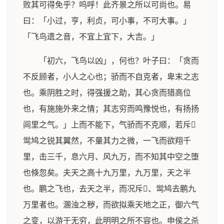
败其可得免乎？呜呼！此齐景之所以可尚也。易
曰：「小过，亨，利贞，可小事，不可大事。」
「飞鸟遗之音，不宜上宜下，大吉。」
「初六，飞鸟以凶」，何也？叶子曰：「贪而
不反顾者，小人之心也；骄而不自克者，卑末之志
也。乘阴胜之时，得强援之助，其心贪而猎高位
也，有施施外来之情；其志穷而鸣豫悦也，有扬扬
闾里之气。」上而不能下，气骄而不克顺，若斥𮭨
鸴鸠之锐其翼然，不量其力之微，一飞而欲翔千
里，击三千，息六月、风九万，而不知其中空之堕
也倏忽矣。夫天之高十九万里，九万里，天之半
也。鹏之飞也，去天之半，而况斥𮭨、鸴鸠去鹏九
万里者也。溷浊之秽，而欲拟乘天地之正，御六气
之变，以游于无穷，此明明之所不容也。申侯之杀