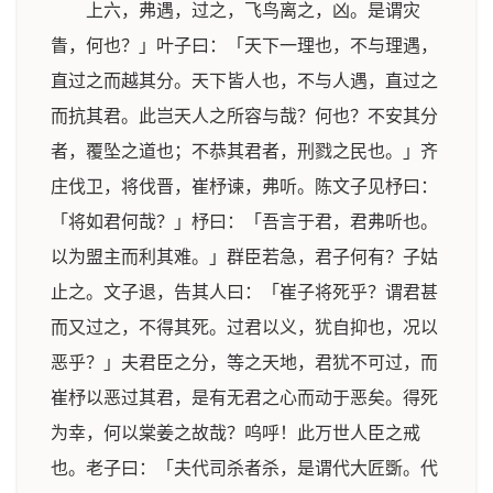
上六，弗遇，过之，飞鸟离之，凶。是谓灾
眚，何也？」叶子曰：「天下一理也，不与理遇，
直过之而越其分。天下皆人也，不与人遇，直过之
而抗其君。此岂天人之所容与哉？何也？不安其分
者，覆坠之道也；不恭其君者，刑戮之民也。」齐
庄伐卫，将伐晋，崔杼谏，弗听。陈文子见杼曰：
「将如君何哉？」杼曰：「吾言于君，君弗听也。
以为盟主而利其难。」群臣若急，君子何有？子姑
止之。文子退，告其人曰：「崔子将死乎？谓君甚
而又过之，不得其死。过君以义，犹自抑也，况以
恶乎？」夫君臣之分，等之天地，君犹不可过，而
崔杼以恶过其君，是有无君之心而动于恶矣。得死
为幸，何以棠姜之故哉？呜呼！此万世人臣之戒
也。老子曰：「夫代司杀者杀，是谓代大匠斲。代