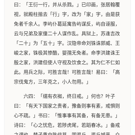
曰：「王衍一行，并从杀戮。」已印画，张居翰覆
视，就殿柱揩去「行」字，改为「家」字，由是获
免者千余人。李屿仆葛延寓告屿谋反，屿自诬服，
云与兄弟及家僮二十人谋作乱。具狱上，苏逢吉改
「二十」为「五十」字。汉隐帝命刘铢诛郭威、王
峻之家，铢极其惨酷，婴孺无免者。命李洪建诛王
殷之家，洪建但使人守视及饮食之。其为仁不仁如
此。用兵之际，可胜言哉！可胜言哉！易曰：「高
宗伐鬼方，三年克之，小人勿用。」
六四：「𦈡有衣袽，终日戒。」何也？叶子
曰：「有天下国家之贵者，豫备则事有素，戒惧则
心不疏。」书曰：「惟事事有其备，有备无患。」
诗曰：「心之忧危，若陟虎尾，若蹈春冰。」备戒
之谓也。楚子重自陈伐莒，围渠丘，渠丘城恶，众