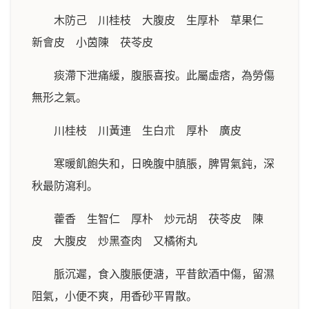
木防己 川桂枝 大腹皮 生厚朴 草果仁
新會皮 小茵陳 茯苓皮
痰滯下泄痛緩，腹脹喜按。此屬虛痞，為勞傷
無形之氣。
川桂枝 川黃連 生白朮 厚朴 廣皮
寒暖飢飽失和，日晚腹中䐜脹，脾胃氣鈍，深
秋最防瀉利。
藿香 生智仁 厚朴 炒元胡 茯苓皮 陳
皮 大腹皮 炒黑查肉 又橘術丸
脈沉遲，食入腹脹便溏，平昔飲酒中傷，留濕
阻氣，小便不爽，用香砂平胃散。