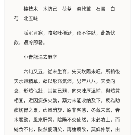
桂枝木 木防己 茯苓 淡乾薑 石膏 白
芍 北五味
脈沉背寒，咳嗽吐稀涎，夜不得臥，此為伏
飲，遇冷即發。
小青龍湯去麻辛
六旬又五，從未生育，先天坎陽未旺，所賴後
天水穀精華，藉以形充氣沛，男年八八，天癸向
衰，形體似壯，其氣已弱，向來味厚溫補，與體質
相宜，近因痰多火動，藥力未能收納及下，反為助
痰妨胃之累，虛風暗旋，原非客感，冬藏未富，春
木蠢動，風來肝腎，陰陽不交使然，木必凌土，而
納食不化，陡然便溏矣，再論痰飲，莫詳仲景，由