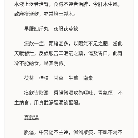
水液上泛者治腎，食減不運者治脾，今肝木生風，
致麻痹漸軟，亦當培土製木。
早服四斤丸 夜服茯苓飲
痰飲一症，頭緒甚多，以陽氣不足之體，當此
天暖發泄，反誤服苦辛泄氣之藥，傷及胃口，此背
冷不能納食，是其明徵。
茯苓 桂枝 甘草 生薑 南棗
痰飲皆陰濁，乘陽微濁攻為嘔吐，胃氣傷，不
主納食，用真武湯驅濁飲醒陽。
真武湯
脈濡，中宮陽不主運，濕濁聚痰，不飢不渴不