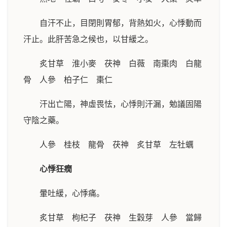
自汗不止，目閉則胃郁，背熱如火，心悸動而
汗止。此肝苦急之候也，以甘緩之。
炙甘草 淮小麥 茯神 白薇 南棗肉 白龍
骨 人參 柏子仁 棗仁
汗出亡陽，神虛畏怯，心悸則汗漏，勉議固陽
守陰之藥。
人參 桂枝 龍骨 茯神 炙甘草 左牡蠣
心悸狂癇
暈吐緩，心悸痛。
炙甘草 枸杞子 茯神 生穀芽 人參 當歸