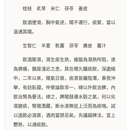
桂枝 炙草 米仁 茯苓 姜皮
飲酒便滑，胸中氣逆，陽不運行，痰聚，當以
溫通其陽。
生智仁 半夏 乾薑 茯苓 廣皮 薑汁
飲酒聚濕，濕生痰生熱，維脈為濕熱所阻，遂
為痹痛，猶是淺近之恙，其在裡久釀痰飲，深處絡
中，二年以來，陽氣日衰，痰濕皆屬陰濁，乘夜沖
舉，有妨臥寢。仲景論飲非一，總以外飲治脾，內
飲治腎為要法。總之，脾陽鼓運水穀之氣，何以化
濕變痰，腎陽潛藏，斯水液無從上泛而為痰喘。試
以過飲必瀉甚，酒肉當禁忌矣。先議越婢法，宣上
鬱熱，以通痰飲。