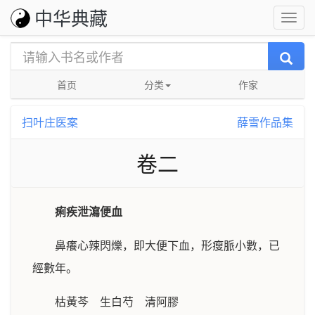
中华典藏
首页
分类
作家
扫叶庄医案
薛雪作品集
卷二
痢疾泄瀉便血
鼻癢心辣閃爍，即大便下血，形瘦脈小數，已
經數年。
枯黃芩 生白芍 清阿膠