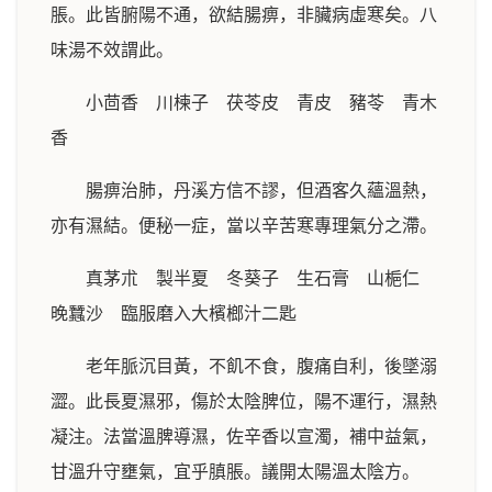
脹。此皆腑陽不通，欲結腸痹，非臟病虛寒矣。八
味湯不效謂此。
小茴香 川楝子 茯苓皮 青皮 豬苓 青木
香
腸痹治肺，丹溪方信不謬，但酒客久蘊溫熱，
亦有濕結。便秘一症，當以辛苦寒專理氣分之滯。
真茅朮 製半夏 冬葵子 生石膏 山梔仁
晚蠶沙 臨服磨入大檳榔汁二匙
老年脈沉目黃，不飢不食，腹痛自利，後墜溺
澀。此長夏濕邪，傷於太陰脾位，陽不運行，濕熱
凝注。法當溫脾導濕，佐辛香以宣濁，補中益氣，
甘溫升守壅氣，宜乎䐜脹。議開太陽溫太陰方。