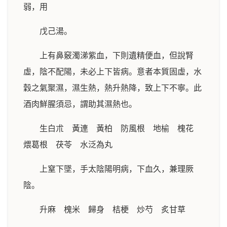
弱，用
戊己湯。
上有鼻竅濁涕紫血，下則遺精便血，但說腎
虛，陰不配陽，未必上下皆病。意者本質固虛，水
穀之氣聚濕，濕生熱，熱升熱降，致上下不寧。此
酒肉鮮腥須忌，謂助其濕熱也。
生白朮 黃連 黃柏 防風根 地榆 槐花
煨葛根 茯苓 水泛為丸
上窒下墜，手太陰陽明病，下血久，兼理厥
陰。
升麻 槐米 歸身 桔梗 炒芍 炙甘草