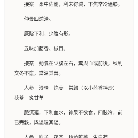
接案 柔中佐剛，利未得減，下焦常冷過膝。
仲景四逆湯。
厥陰下利，少腹有形。
五味加茴香、椒目。
接案 動氣在少腹左右，糞與血或前後，秋利
交冬不愈，當溫其營。
人參 潯桂 炮姜 當歸（以小茴香拌炒）
茯苓 炙甘草
脈沉遲，下利血水，神呆不欲食，四肢冷，前
已完穀，與溫理其陽。
人參 附子 茯苓 炒黃乾薑 生白芍