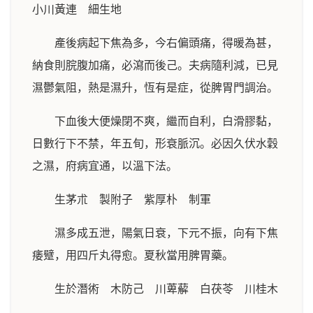
小川黃連 細生地
產後病起下焦為多，今右偏頭痛，得暖為甚，
納食則脘腹加痛，必瀉而後己。夫病隨利減，已見
濕鬱氣阻，熱是濕升，恆有是症，從脾胃門調治。
下血後大便燥閉不爽，繼而自利，白滑膠黏，
日數行下不禁，年五旬，形衰脈沉。必因久伏水穀
之濕，府病宜通，以溫下法。
生茅朮 製附子 紫厚朴 制軍
濕多成五泄，陽氣日衰，下元不振，向有下焦
痿躄，用四斤丸得愈。夏秋當用脾胃藥。
生於潛術 木防己 川萆薢 白茯苓 川桂木