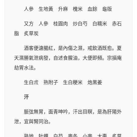
人參 生地黃 升麻 槐米 血餘 龜版
又方 人參 桂圓肉 炒白芍 白糯米 赤石
脂 炙草炭
酒客便溏腸紅，是內傷之濕，戒飲酒既愈。夏
天濕勝氣泄病發，自述食腥油，大便即頻。宗損庵
劫胃水法。
生白朮 熟附子 生白粳米 炮黑姜
汗
脈弦無胃，面青呻吟，汗出目瞑，是為肝陽外
泄，宜與腎同治。
熟地 牡蠣 白芍 麥冬 小麥 大棗 炙草