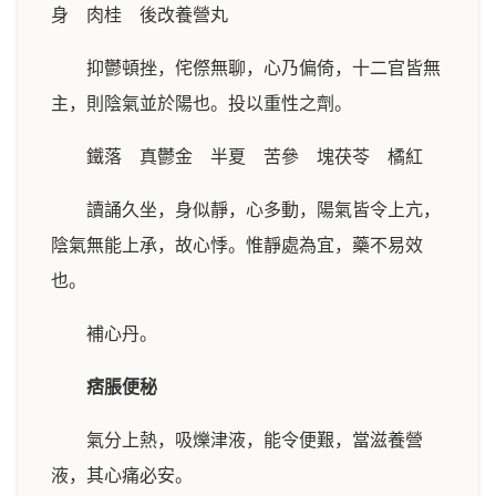
身 肉桂 後改養營丸
抑鬱頓挫，侘傺無聊，心乃偏倚，十二官皆無
主，則陰氣並於陽也。投以重性之劑。
鐵落 真鬱金 半夏 苦參 塊茯苓 橘紅
讀誦久坐，身似靜，心多動，陽氣皆令上亢，
陰氣無能上承，故心悸。惟靜處為宜，藥不易效
也。
補心丹。
痞脹便秘
氣分上熱，吸爍津液，能令便艱，當滋養營
液，其心痛必安。