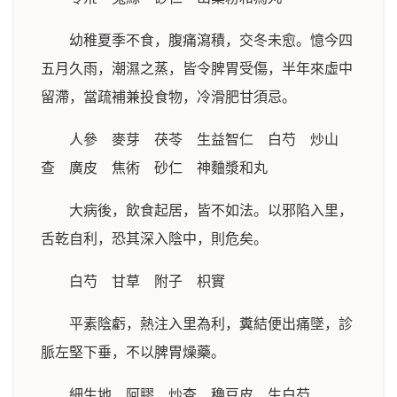
幼稚夏季不食，腹痛瀉積，交冬未愈。憶今四
五月久雨，潮濕之蒸，皆令脾胃受傷，半年來虛中
留滯，當疏補兼投食物，冷滑肥甘須忌。
人參 麥芽 茯苓 生益智仁 白芍 炒山
查 廣皮 焦術 砂仁 神麯漿和丸
大病後，飲食起居，皆不如法。以邪陷入里，
舌乾自利，恐其深入陰中，則危矣。
白芍 甘草 附子 枳實
平素陰虧，熱注入里為利，糞結便出痛墜，診
脈左堅下垂，不以脾胃燥藥。
細生地 阿膠 炒查 穭豆皮 生白芍