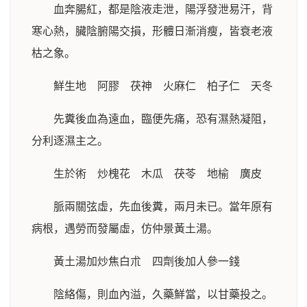
血奔腸紅，都是陰液走泄，陽浮發泄易汗，背
寒心熱，臟陰腑陽交損，形體日漸消瘦，皆衰老液
枯之象。
鮮生地 阿膠 茯神 火麻仁 柏子仁 天冬
先糞後血為遠血，臨便先痛，恐有濕熱凝阻，
分利逐濕主之。
生於術 炒槐花 木瓜 茯苓 地榆 廣皮
脈兩關弦虛，先血後糞，兩月未已。當年原有
病根，遇勞而發屬虛，仿仲景黃土湯。
黃土湯加炒焦白朮 四劑後加人參一錢
陰絡傷，則血內溢，久藥鮮當，以甘藥投之。