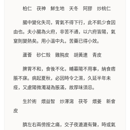
柏仁 茯神 鮮生地 天冬 阿膠 炒桃仁
腸中變化失司，胃氣不得下行，此不飢少食因
由也。夫小腸為火府，非苦不通，以六府皆陽，氣
窒則變熱矣。用小溫中丸，苦藥已得小效。
蘆薈 砂仁殼 雞肫皮 胡黃連 青皮
脾胃不和，食後不化，晡暮陽不用事，納食痞
脹不寐。病起夏秋，必因時令之濕，久延半年未
痊，又慮陽微濁凝為脹滿，故厚味須忌。
生於術 煨益智 炒澤瀉 茯苓 煨姜 新會
皮
臍左右兩傍按之痛，交子夜漉漉有聲，時或氣