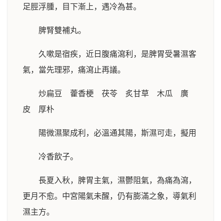
足脛浮腫，目下漸上，遇冷為甚。
脾腎雙補丸。
久嗽是宿疾，近日腹痛瀉利，是脾胃受暑濕客
氣，當先理邪，痛瀉止再議。
炒扁豆 藿香梗 茯苓 炙甘草 木瓜 廣
皮 厚朴
陽微濕聚成利，必溫通其陽，斯濕可走，擬用
冷香飲子。
長夏入秋，脾胃主氣，濕鬱阻氣，為痛為瀉，
更月不愈。中宮陽氣未醒，仍有膨滿之象，導氣利
濕主方。