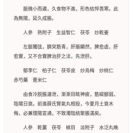
脈微小而遲，久食物不進，形色枯悴畏寒。此
為無陽，延久成脹。
人參 熟附子 生益智仁 茯苓 炒乾姜
左脈獨弦，臍突筋青，肝脹顯然，脾愈虛，肝
愈實，又不合實脾治肝之法，先泄肝。
郁李仁 柏子仁 茯苓皮 炒烏梅 炒桃仁
赤芍藥 薏米仁
由食冷脘脹溏泄，漸漸目眩神疲，筋縱腳弱，
陰陽日衰。前進薛氏腎氣丸相投，今夏月土衰木
侮，必兼理陽宣通，不致濁陰結聚脹滿矣。
人參 乾薑 茯苓 椒目 淡附子 水泛丸晚