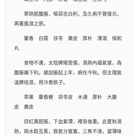
寒熱脘腹脹，嘔惡舌白利，及久痢不曾復元，
再著風濕之邪。
藿香 白蔻 茯苓 廣皮 厚朴 澤瀉 保和
丸
食物不運，太陰脾陽受傷，濕熱內蘊氣窒，為
腹脹痛下利。據說脹起上年，痢在今秋。但主理氣
溫脾祛濕，用冷香飲子。
草果 藿香梗 茯苓皮 木通 厚朴 大腹
皮 廣皮
目紅黃脘脹，下血紫滯，裡急後重。此夏秋濕
熱，與水穀互蒸，致氣分窒塞，三焦不清，當薄味