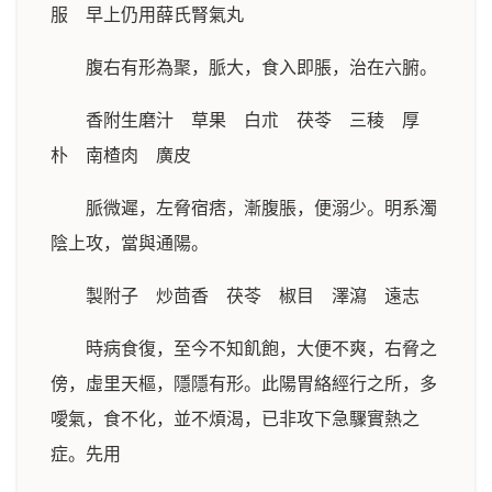
服 早上仍用薛氏腎氣丸
腹右有形為聚，脈大，食入即脹，治在六腑。
香附生磨汁 草果 白朮 茯苓 三稜 厚
朴 南楂肉 廣皮
脈微遲，左脅宿痞，漸腹脹，便溺少。明系濁
陰上攻，當與通陽。
製附子 炒茴香 茯苓 椒目 澤瀉 遠志
時病食復，至今不知飢飽，大便不爽，右脅之
傍，虛里天樞，隱隱有形。此陽胃絡經行之所，多
噯氣，食不化，並不煩渴，已非攻下急驟實熱之
症。先用