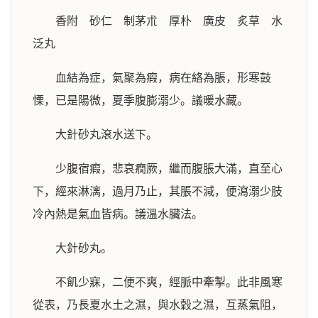
香附 砂仁 制茅朮 厚朴 廣皮 炙草 水
泛丸
血結為症，氣聚為瘕，病在絡為脹，形寒鼓
慄，已是陽微，夏季腹膨溺少。議暖水藏。
大針砂丸滾水送下。
少腹宿瘕，悲哀癇厥，繼而腹脹大滿，直至心
下，經來淋漓，過月乃止，其脹不減，便瀉溺少肢
冷內熱是氣血皆病。議溫水臟法。
大針砂丸。
不飢少寐，二便不爽，經脈中牽掣。此非風寒
從表，乃長夏水土之濕，與水穀之濕，互蒸氣阻，