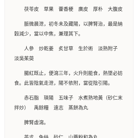
茯苓皮 草果 藿香梗 廣皮 厚朴 大腹皮
脈微晨泄，初冬未及藏陽，以脾腎治，最是納
穀減少，當以中焦，兼理其下。
人參 炒乾姜 炙甘草 生於術 淡熟附子
淡吳茱萸
腸紅既止，便瀉三年，火升則能食，熱墜必妨
食。此皆陰氣走泄，陽不依附，當從陰引陽。
赤石脂 瑣陽 五味子 水煮熟地黃（砂仁末
拌炒） 禹餘糧 遠志 蒸餅為丸
脾腎虛瀉。
苓朮 兔絲 砂仁 山藥粉和為丸