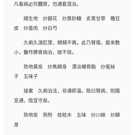
凡看病必究體質，勿通套混治。
細生地 炒銀花 炒黑砂糖 炙黑甘草 穭豆
皮 炒查肉 炒白芍
久痢久瀉肛墜，頻頻不爽。此乃腎傷，脈來數
小，醫作脾胃病治，故不效。
熟地黃炭 炒焦歸身 漂淡補骨脂 炒菟絲
子 五味子
接案 久痢治法，非通即溫。既曰腎病，則陽
宜通，陰宜守矣。
熟地炭 熟附 桂枝木 五味 炒川椒 炒歸
身