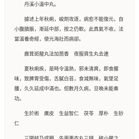
丹溪小溫中丸。
據述上年秋痢，峻劑攻逐，病愈不能復元，自
小腹䐜脹，漸延中部，按之仍軟。此真氣不收，法
當溫養奇經，使元海壯而病卻。
鹿茸斑龍丸法加茴香 夜服資生丸去連
夏秋痢疾，是時令溫熱，邪未清爽，即食腥
味，致脾胃受傷，舌膩白苔，食減無味，氣墜足
腫，久久延成中滿也。但數月久病，旦晚未能奏
功。
生於術 廣皮 生益智仁 茯苓 厚朴 生砂
仁
三陽結乃成膈，先用更衣丸三錢，破小腸之