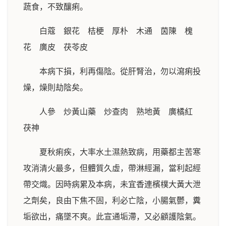
蔬食，不致釀痢。
白蔻 銀花 桔梗 厚朴 木通 茵陳 槐
花 廣皮 茯苓皮
本病下損，利再傷陰。從肝腎治，勿以瀉痢投
燥，燥則劫陰矣。
人參 炒黃山藥 炒查肉 熟地黃 廣橘紅
茯神
夏秋痢疾，大率水土濕熱致病，用藥都主苦寒
攻消清火最多，但體質久虛，帶淋經漏，當利起經
帶交熾。因時病累及本病，未宜香連檳樸大黃大泄
之劑矣，良由下焦不固，利必亡陰，小腸氣鬱，糞
垢欲出，痛墜不爽。此宣通垢滯，又必顧護陰氣。