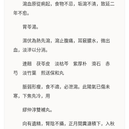
瀉血原從痢起，食物不忌，垢瀉不清，致延二
年不愈。
胃苓湯。
濕伏為熱先瀉，瀉止腹痛，耳竅膿水，微出
血，淡滲以分消。
連翹 茯苓皮 淡枯芩 紫厚朴 滑石 赤
芍 淡竹葉 煎送保和丸
脈弱形瘦，食不適，必泄瀉。此陽氣已傷未
寒，下焦先冷，用
繆仲淳雙補丸。
向有遺精，腎陰不攝，正月間糞溏積下，入秋