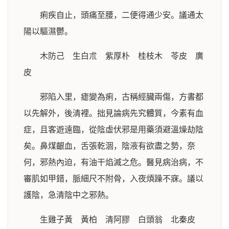
痢疾自止，頭痛至腰，二便得通少安。議通太
陽以驅濕鬱。
木防己 生白朮 紫厚朴 桂枝木 苓皮 廣
皮
邪陷入里，瘧變為痢，古稱經臟兩傷，方書都
以先解外，後清裡。拙見論病先究體質，今素有血
症，且客遊遠臨，從陰虛伏邪是用藥須避溫燥劫陰
矣。鼻煤齦血，舌張乾涸，陰液有欲盡之勢，奈
何，邪熱內迫，有油干焰滅之危。醫見病治病，不
審肌如甲錯，脈細尺不附骨，入夜煩躁不寐。議以
護陰，急清陰中之邪熱。
生雞子黃 黃柏 清阿膠 白頭翁 北秦皮