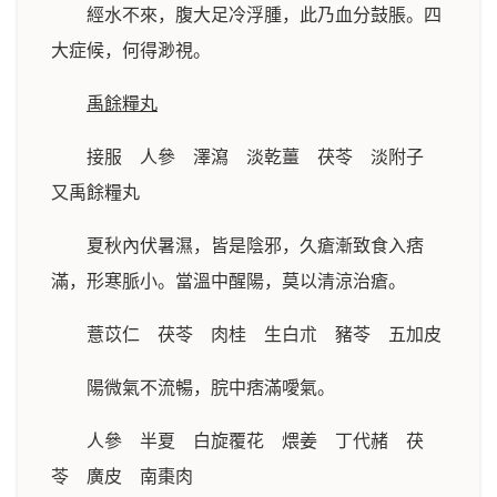
經水不來，腹大足冷浮腫，此乃血分鼓脹。四
大症候，何得渺視。
禹餘糧丸
接服 人參 澤瀉 淡乾薑 茯苓 淡附子
又禹餘糧丸
夏秋內伏暑濕，皆是陰邪，久瘡漸致食入痞
滿，形寒脈小。當溫中醒陽，莫以清涼治瘡。
薏苡仁 茯苓 肉桂 生白朮 豬苓 五加皮
陽微氣不流暢，脘中痞滿噯氣。
人參 半夏 白旋覆花 煨姜 丁代赭 茯
苓 廣皮 南棗肉