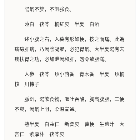
陽氣不旋，不飢強食。
薤白 茯苓 橘紅皮 半夏 白酒
述小腹之右，入暮有形如梗，按之而痛。此為
疝瘕肝病，乃濁陰凝聚，必犯胃氣。大半夏湯有去
痰扶胃之功，必加泄濁和肝，勿令致脹滿。
人參 茯苓 炒小茴香 青木香 半夏 炒橘
核 川楝子
脈沉，湯飲食物，嘔吐吞酸，胸高腹脹，二便
不爽，濁氣上阻，柔溫宣通。
熟半夏 白蔻仁 新會皮 藿梗 生薑汁 大
杏仁 紫厚朴 茯苓皮