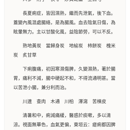
長夏痢症，皆因濕熱，繼而先泄氣，後下血。
蓋變內風混處腸絡，是為腸風。血去陰氣日傷，為
眩暈無力。主以甘酸化風，益陰節勞，可以不反。
熟地黃炭 當歸身炭 地榆炭 柿餅炭 槐米
炭 炙甘草
下痢腹痛，初因寒濕傷脾，久變濕熱，著於腸
胃，痛利不減，腸中硬起不和，不得流通明甚。當
以苦泄小腸，兼分利而治。
川連 查肉 木通 川柏 澤瀉 苦楝皮
清暑和中，痢減痛緩，醫惑於痰嗽，多以清
涼。視面無華色，血氣更偏，東垣云：瘧痢都因脾