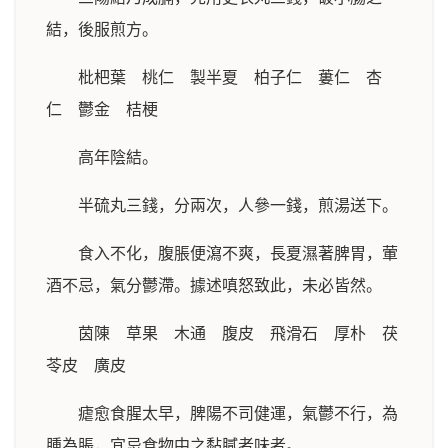
結，後服煎方。
枇杷葉 桃仁 製半夏 柏子仁 蔞仁 杏
仁 鬱金 桔梗
高年陰結。
半硫丸三錢，分兩次，人參一錢，煎湯送下。
食入不化，腹脹便瀉不爽，長夏濕著脾胃，葷
酒不忌，氣分鬱滯。據述嗔怒致此，未必皆然。
茵陳 草果 木通 腹皮 飛滑石 厚朴 茯
苓皮 廣皮
瘧愈食腥太早，脾陽不司健運，氣鬱不行，為
腫為脹，宜忌食物中之黏膩者味者。