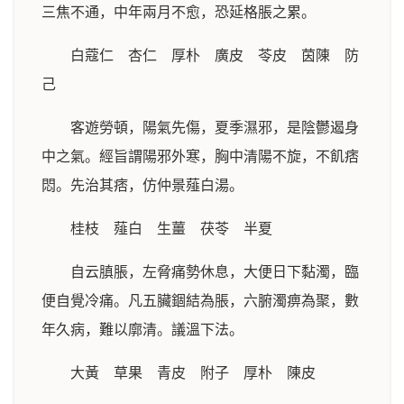
三焦不通，中年兩月不愈，恐延格脹之累。
白蔻仁 杏仁 厚朴 廣皮 苓皮 茵陳 防
己
客遊勞頓，陽氣先傷，夏季濕邪，是陰鬱遏身
中之氣。經旨謂陽邪外寒，胸中清陽不旋，不飢痞
悶。先治其痞，仿仲景薤白湯。
桂枝 薤白 生薑 茯苓 半夏
自云䐜脹，左脅痛勢休息，大便日下黏濁，臨
便自覺冷痛。凡五臟錮結為脹，六腑濁痹為聚，數
年久病，難以廓清。議溫下法。
大黃 草果 青皮 附子 厚朴 陳皮