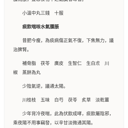
小溫中丸三錢 十服
痰飲喘咳水氣腫脹
昔肥今瘦，為痰病傷正氣不復，下焦無力，議
治脾腎。
補骨脂 茯苓 廣皮 生智仁 生白朮 川
椒 蒸餅為丸
少陰氣逆，議通太陽。
川桂枝 五味 白芍 茯苓 炙草 淡乾薑
少年背冷夜喘，此為伏飲成哮，痰飲屬陰邪，
乘夜陽不用事竊發，以辛甘淡微通其陽。