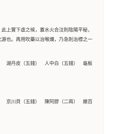
。此上實下虛之候，蓋水火合注則陰陽平秘，
化源也。再用吹藥以治喉爛，乃急則治標之一
） 湖丹皮（五錢） 人中白（五錢） 龜板
） 京川貝（五錢） 陳阿膠（二兩） 嫩百