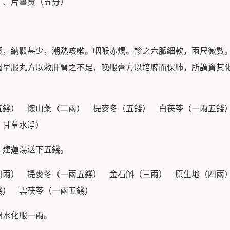
）、片薑黃（五分）
黃，納穀甚少，潮熱咳嗽。咽喉赤爛。診之六脈細軟，兩尺微數
因早服丸方以救肝腎之不足，晚服膏方以培脾而保肺，所謂資其
五錢） 懷山藥（二兩） 提麥冬（五錢） 白茯苓（一兩五錢
，甘草水淨）
。建蓮湯送下五錢。
四兩） 提麥冬（一兩五錢） 金石斛（三兩） 原生地（四兩
錢） 雲茯苓（一兩五錢）
開水化服一兩。