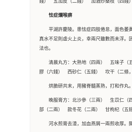
錢） 五加皮（二錢） 加酒炒桑枝（四錢
怯症爛喉痹
平湖許慶陵。患怯症四肢倦怠，面色萎
真水不足則虛火上炎，幸兩尺雖數而未浮。
法也。
清晨丸方：大熟地（四兩） 五味子（
膠（六錢） 西砂仁（五錢） 坎干（二條
烘脆研共末，用豬脊髓蒸熟，打和作丸
晚服膏方：北沙參（三兩） 生苡仁（
部（二兩） 款冬花（二兩） 甘枸杞（五
河水煎膏去渣，加血燕屑一兩煎收厚。