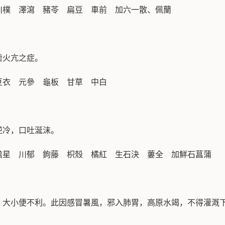
川樸 澤瀉 豬苓 扁豆 車前 加六一散、佩蘭
虛火亢之症。
豆衣 元參 龜板 甘草 中白
逆冷，口吐涎沫。
膽星 川郁 鉤藤 枳殼 橘紅 生石決 蔞全 加鮮石菖蒲
，大小便不利。此因感冒暑風，邪入肺胃，高原水竭，不得灌溉