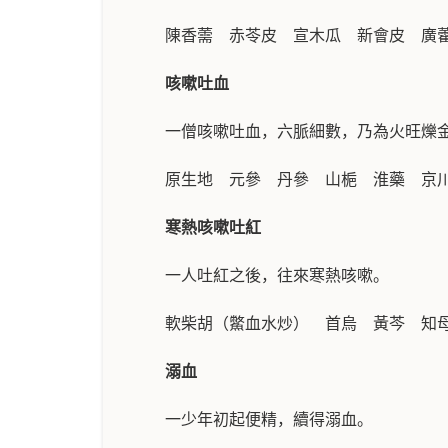
陳香薷 赤苓皮 宣木瓜 新會皮 廣
咳嗽吐血
一僧咳嗽吐血，六脈細數，乃為火旺爍
原生地 元參 丹參 山梔 淮藥 京
寒熱咳嗽吐紅
一人吐紅之後，往來寒熱咳嗽。
軟柴胡（鱉血水炒） 首烏 黃芩 知
溺血
一少年初起便精，續得溺血。