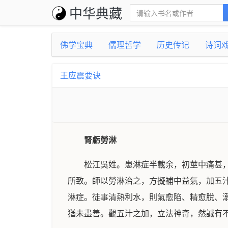
中华典藏
佛学宝典
儒理哲学
历史传记
诗词
王应震要诀
腎虧勞淋
松江吳姓。患淋症半載余，初莖中痛甚
所致。師以勞淋治之，方擬補中益氣，加五
淋症。徒事清熱利水，則氣愈陷、精愈脫、
猶未盡善。觀五汁之加，立法神奇，然誠有