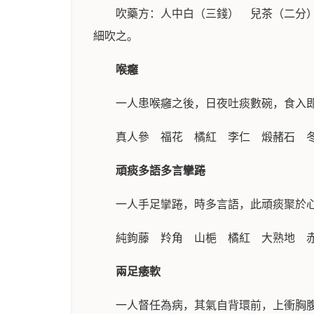
吹藥方：人中白（三錢） 兒茶（二分
細吹之。
喉癰
一人患喉癰之後，日夜吐痰數碗，食入
真人參 福花 橘紅 李仁 煅赭石 
頑痰多語多言攣踡
一人手足攣踡，時多言語，此頑痰聚於
純鉤藤 羚角 山梔 橘紅 大熟地 
兩足痿軟
一人督任為病，其氣自背環前，上衝胸