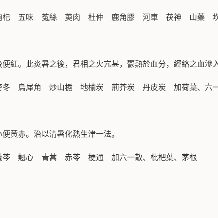
枸杞 五味 菟絲 萸肉 杜仲 鹿角膠 河車 茯神 山藥 
後便紅。此炎暑之後，君相之火亢甚，鬱熱於血分，經絡之血滲
麥冬 烏犀角 炒山梔 地榆炭 荊芥炭 丹皮炭 加荷葉、六
小便黃赤。治以清暑化熱生津一法。
黃芩 翹心 青蒿 赤苓 梗通 加六一散、枇杷葉、茅根