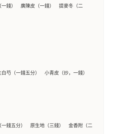
（一錢） 廣陳皮（一錢） 提麥冬（二
 生白芍（一錢五分） 小青皮（炒，一錢）
（一錢五分） 原生地（三錢） 金香附（二