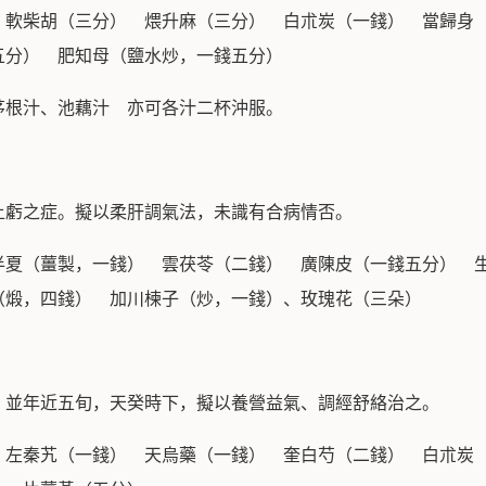
 軟柴胡（三分） 煨升麻（三分） 白朮炭（一錢） 當歸身
五分） 肥知母（鹽水炒，一錢五分）
茅根汁、池藕汁 亦可各汁二杯沖服。
土虧之症。擬以柔肝調氣法，未識有合病情否。
半夏（薑製，一錢） 雲茯苓（二錢） 廣陳皮（一錢五分）
（煅，四錢） 加川楝子（炒，一錢）、玫瑰花（三朵）
。並年近五旬，天癸時下，擬以養營益氣、調經舒絡治之。
 左秦艽（一錢） 天烏藥（一錢） 奎白芍（二錢） 白朮炭