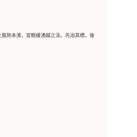
之風熱未清，宜輕緩湧越之法。先治其標，後