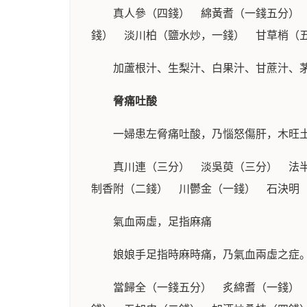
真人參（四錢） 綿黃耆（一錢五分）
錢） 淡川柏（鹽水炒，一錢） 甘草梢（
加蘆根汁、生梨汁、白果汁、甘蔗汁、
脅痛吐酸
一婦患左脅痛吐酸，乃惱怒傷肝，木旺
真川連（三分） 淡吳萸（三分） 法
制香附（二錢） 川鬱金（一錢） 石決明
氣血兩虛，足指麻痛
娘娘手足指時麻時痛，乃氣血兩虛之症
當歸全（一錢五分） 炙綿耆（一錢）