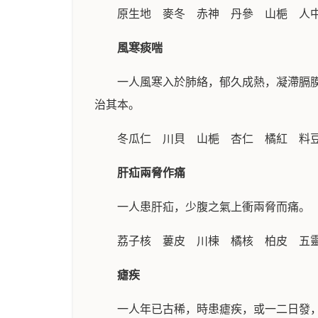
原生地 麥冬 赤神 丹參 山梔 人
風寒痰喘
一人風寒入於肺絡，郁久成熱，凝滯膈
治其本。
冬瓜仁 川貝 山梔 杏仁 橘紅 料
肝疝兩脅作痛
一人患肝疝，少腹之氣上衝兩脅而痛。
荔子核 蔞皮 川楝 橘核 柏皮 五
瘧疾
一人年已古稀，時患瘧疾，或一二日發