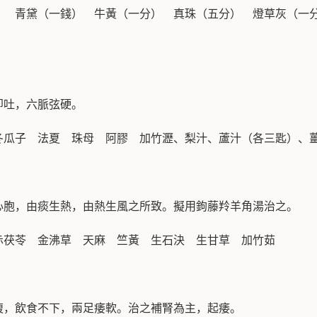
） 青黛（一錢） 牛黃（一分） 真珠（五分） 燈草灰（一
即吐，六脈弦硬。
冬瓜子 法夏 珠母 阿膠 加竹瀝、梨汁、蘆汁（各三匙）、
心胞，由痰生熱，由熱生風之所致。擬用鉤藤羚羊角湯治之。
赤茯苓 金沸草 天麻 竺黃 生石決 生甘草 加竹茹
腹，飲食不下，兩足痿軟。治之補腎為主，起痿。