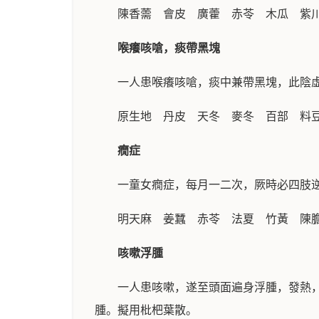
陳香薷 會皮 廣藿 赤苓 木瓜 紫
喉癢咳嗆，痰帶黑塊
一人患喉癢咳嗆，痰中兼帶黑塊，此陰
原生地 丹皮 天冬 麥冬 百部 料
癇症
一童女癇症，每月一二次，厥時必四肢
明天麻 姜蠶 赤苓 法夏 竹黃 陳
咳嗽浮腫
一人患咳嗽，遂至頭面遍身浮腫，發熱
腫。擬用枇杷葉散。