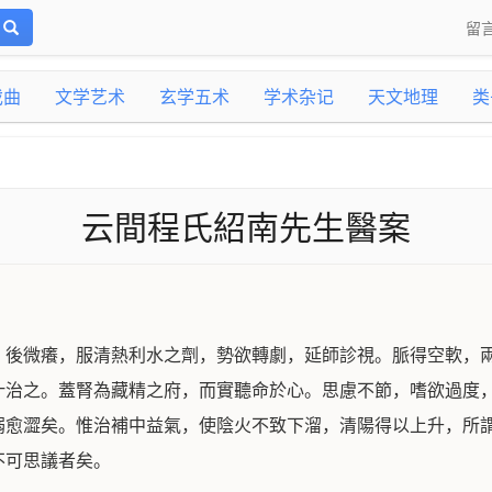
留
戏曲
文学艺术
玄学五术
学术杂记
天文地理
类
云間程氏紹南先生醫案
，後微癢，服清熱利水之劑，勢欲轉劇，延師診視。脈得空軟，
汁治之。蓋腎為藏精之府，而實聽命於心。思慮不節，嗜欲過度
溺愈澀矣。惟治補中益氣，使陰火不致下溜，清陽得以上升，所
不可思議者矣。