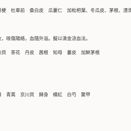
藿梗 杜車前 桑白皮 瓜蔞仁 加枇杷葉、冬瓜皮、茅根、漂
金，咳傷陽絡，血隨外溢。擬以清金涼血法。
川貝 茶花 丹皮 茜根 知母 蔞皮 加鮮茅根
母 青蒿 京川貝 歸身 橘紅 白芍 鱉甲