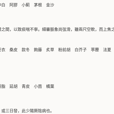
中白 阿膠 小薊 茅根 金沙
膜之間，以致痰喘不寧。細審脈象尚弦滑，雖兩尺空軟，而上焦
豆衣 桑皮 款冬 鉤藤 炙草 粉前胡 白芥子 葶藶 法夏
靈脂 延胡 青皮 小茴 橘葉
，或三日發，此少陽厥陰病也。