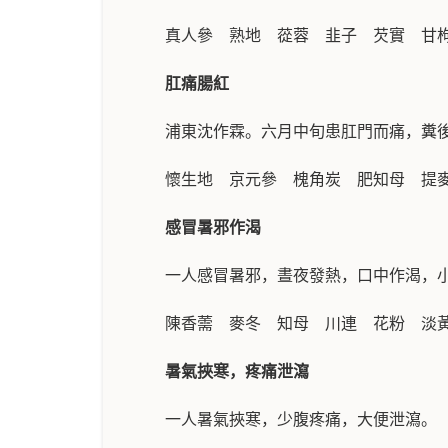
真人參 熟地 蓯蓉 韭子 芡實 甘
肛痛腸紅
浦東沈作霖。六月中旬患肛門而痛，糞
懷生地 京元參 槐角炭 肥知母 提
感冒暑邪作渴
一人感冒暑邪，晝夜發熱，口中作渴，
陳香薷 麥冬 知母 川連 花粉 淡
暑氣挾寒，疼痛泄瀉
一人暑氣挾寒，少腹疼痛，大便泄瀉。