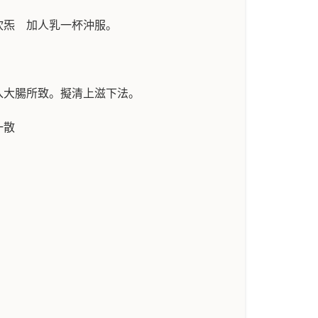
坎炁 加人乳一杯沖服。
入大腸所致。擬清上滋下法。
一散