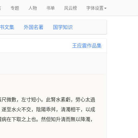
言
专题
人物
书单
风云榜
字体设置
书文集
外国名著
国学知识
王应震作品集
兩尺微數，左寸短小。此腎水素虧，勞心太過
，遂至水火不交，陰陽乖舛，清濁相干，以成
謂病在下取之上也。然但知升清而無以降濁，