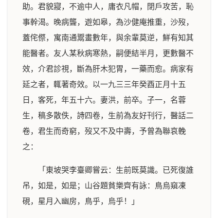
助。君貌寢，不逾中人，庸衣凡帽，閉戶攻苦，恥
事幹渴。晚病聾，遊如皋，為沙健庵推重，沙歿，
蓋侘傺，寓南通鬻畫數年，與余輩莫逆，鮮有知其
能醫者。友人某秋病寒熱，嗣便結半月，更數醫不
效，介君診視，斷為肝木犯胃，一藥而愈。病家有
延之者，輒著奇效。以一九三三年癸酉正月十五
日，客死，年五十六。妻洪，前卒。子一，名蓉
生，稿多散佚，詩四卷，生前為友好刊行，醫話二
卷，君生而奇窮，歿又不及中壽，予曾為聯哀輓
之：
「東坡哭李臺卿嘗云：生前既莫識。已死復誰
吊，如是，如是；山谷題貧樂齊有詠：鳥烏窺凍
硯，星月入幽房，鳥乎，烏乎！」