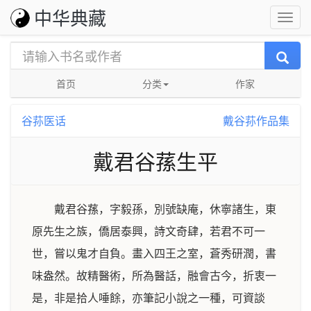
中华典藏
首页
分类
作家
谷荪医话
戴谷荪‌作品集
戴君谷蓀生平
戴君谷蓀，字毅孫，別號缺庵，休寧諸生，東
原先生之族，僑居泰興，詩文奇肆，若君不可一
世，嘗以鬼才自負。畫入四王之室，蒼秀研潤，書
味盎然。故精醫術，所為醫話，融會古今，折衷一
是，非是拾人唾餘，亦筆記小說之一種，可資談