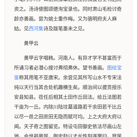
资之。汤诗使图颂德洵宝录也。同时肃山毛检讨奇
龄亦善画。尝为姚士重作梅。又为骆明府夫人麻
姑。见
西河集
诗及跋笔墨未之见。
黄甲云
黄甲云字唱韩。河南人。有异才学不甚富而于
所诵习者必潜心搜讨弗彻弗休。望书善画。
图绘宝
鉴
称其用笔不亚唐宋。余尝见其所写山水不专宋法
纯以天行当其合处机趣横生矣。顺治间以拔贡授乐
安县知县。莅任后相其土田作丘田法。绘丘法图若
干亩为一丘。内除川陆坟墓道路若干余田若干比丘
以尽一邑之田庶田无隐而赋可均。上之大府大府以
闻。天子奇之图留览。特设屯田御史依法尽画山左
地。会世祖晏驾。御史劾以才长性刻遂罢归。屏居