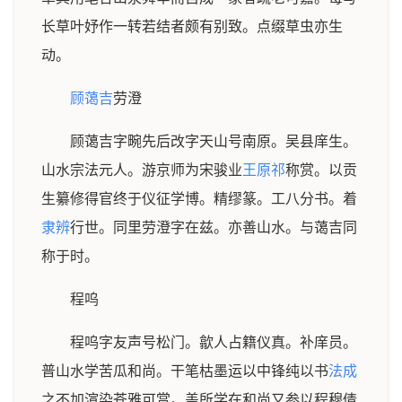
长草叶妤作一转若结者颇有别致。点缀草虫亦生
动。
顾蔼吉
劳澄
顾蔼吉字畹先后改字天山号南原。吴县庠生。
山水宗法元人。游京师为宋骏业
王原祁
称赏。以贡
生纂修得官终于仪征学博。精缪篆。工八分书。着
隶辨
行世。同里劳澄字在兹。亦善山水。与蔼吉同
称于时。
程呜
程呜字友声号松门。歙人占籍仪真。补庠员。
普山水学苦瓜和尚。干笔枯墨运以中锋纯以书
法成
之不加渲染苍雅可赏。盖所学在和尚又参以程穆倩