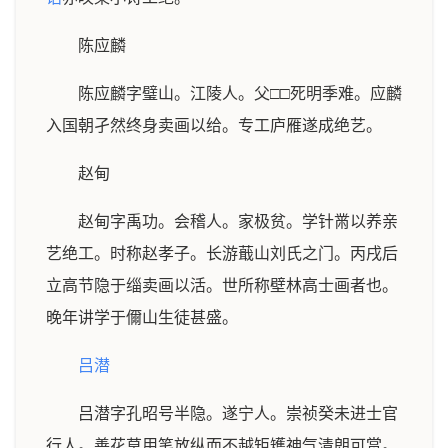
陈应麟
陈应麟字璧山。江陵人。父□□死明季难。应麟
入国朝孑然终身卖画以给。专工庐雁遂成绝艺。
赵甸
赵甸字禹功。会稽人。家极贫。学针黹以养亲
艺绝工。时称赵孝子。长游蕺山刘氏之门。丙戌后
立高节隐于缁卖画以活。世所称壁林高士画者也。
晚年讲学于儞山生徒甚盛。
吕潜
吕潜字孔昭号半隐。遂宁人。崇祯癸未进士官
行人。善花草用笔放纵而不越矩矱神气清朗可赏。