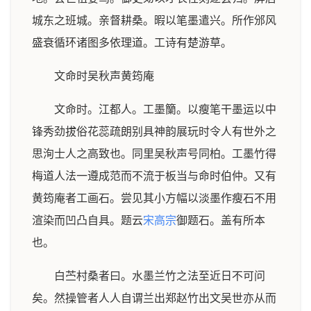
城东之班城。亲督耕桑。暇以笔墨遣兴。所作邠风
盛衰循环诸图多依理道。工诗有楚游草。
文命时吴秋声黄筠庵
文命时。江都人。工墨籣。以瘦笔干墨运以中
锋秀劲拔俗花蕊疏朗别具神韵展玩时令人有世外之
思洵士人之高致也。同里吴秋声号同柏。工墨竹得
梅道人法一遵成范而不流于板当与命时伯仲。又有
黄筠庵者工画石。尝见其小方幅以淡墨作瘦石不用
渲染而凹凸自具。题云
宋高宗
御题石。盖有所本
也。
白苎村桑者曰。水墨兰竹之法至近日不可问
矣。然操管者人人自谓兰出郑赵竹出文吴世亦从而