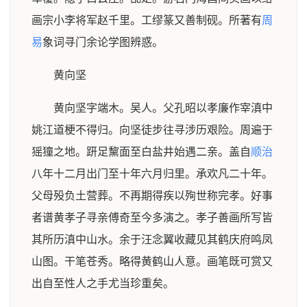
画宗小李将军赵千里。工缪篆又善制砚。所著有
周
易
象词寻门余论学图辨惑。
黄向坚
黄向坚字端木。吴人。父孔昭以孝廉作宰滇中
姚江道梗不得归。向坚徒步往寻涉历艰险。周遍于
猺獞之地。趼足黧面至白盐井始遇二亲。盖自
顺治
八年十二月出门至十年六月归里。承欢凡二十年。
父母殁负土营葬。不再期得疾以殉世称完孝。好事
者谱黄孝子寻亲傅奇至今多演之。孝子善画所写皆
其所历滇中山水。余于汪念翼收藏见其鹤庆府鸣凤
山图。干笔苍秀。略得黄鹤山人意。画笔既可赏又
出自至性人之手尤当珍重矣。