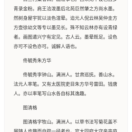
青录金粉。肩王洽泼墨后北苑巨然肇之方尚水墨。
然树身屋宇犹以淡色渲晕。迨元人倪云林吴仲圭方
方壶徐幼文等专以墨见长。殊不知云林亦有设青绿
者。画图遣兴宁有定见。古人云。墨晕既足。设色
亦可不设色亦可。诚解人语也。
佟毓秀朱方华
佟毓秀孛钟山。满洲人。甘肃巡抚。善山水。
法元人率笔。又有太医院吏目朱方华号雷田。钱唐
人。亦以率笔写山水各自标其逸趣。
图清格
图清格字牧山。满洲人。以草书法写菊花盖不
屑随人步趣而自辟一径者也。官大同府太守亲丧庐