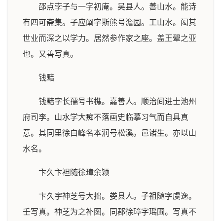
邵点孛子与一字初庵。吴县人。善山水。能诗
有四可斋集。子应阐字斯熊号澹园。工山水。闳其
世业而深之以学力。居然参作家之座。盖王翚之亚
也。又善写真。
钱黯
钱黯字长孺号书樵。嘉善人。顺治间进士池州
府司李。山水学大痴不落画史临摹习气而自具真
意。其同里徐白峰名本润号松溪。邑诸生。亦以山
水名。
卞久卞袒随徐璋余颖
卞久宇神芝号大拙。娄县人。子祖随字虞逸。
壬写真。神芝为之补图。同郡徐璋字瑶圃。写真不