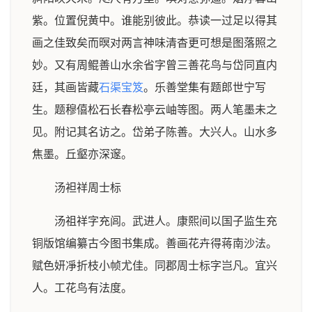
紫。位置倪黄中。谁能别彼此。恭读一过足以得其
画之佳致矣而暝对两言神味清杳更可想是图落照之
妙。又有周鲲善山水余省字曾三善花鸟与岱同直内
廷，其画皆藏
石渠宝笈
。乐善堂集有题郎世宁写
生。题穆僖松石长春松亭云岫等图。两人笔墨未之
见。附记其名访之。岱弟子陈善。大兴人。山水多
焦墨。丘壑亦深邃。
汤袒祥周士标
汤祖祥字充闾。武进人。康熙间以国子监生充
铜版馆编纂古今图书集成。善画花卉得蒋南沙法。
赋色妍凈折枝小帧尤佳。同郡周士标字岂凡。宜兴
人。工花鸟有法度。