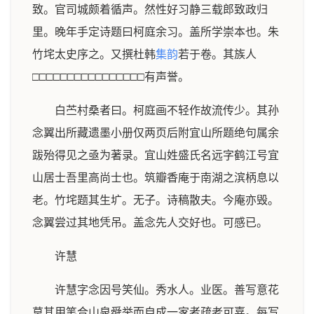
致。官司城颇着循声。然性好习静三载郎致政归
里。晚年手定诗题曰柯庭余习。盖所学崇本也。朱
竹垞太史序之。又撰杜韩
集韵
若于卷。其族人
□□□□□□□□□□□□□□□□有声誉。
白苎村桑者曰。柯庭画不轻作故流传少。其孙
念翼出所藏遗墨小册仅两页后附宜山所题绝句属余
跋殆得见之亟为著录。宜山姓盛氏名远字鹤江号宜
山居士吾里高尚士也。筑瓣香庵于南湖之滨柄息以
老。竹垞题其生圹。无子。诗稿散夫。今庵亦毁。
念翼尝过其地凭吊。盖念先人交好也。可感已。
许慧
许慧字念因号笑仙。秀水人。业医。善写意花
草其用笔合山泉舜举而自成一家者疏老可嘉。每写