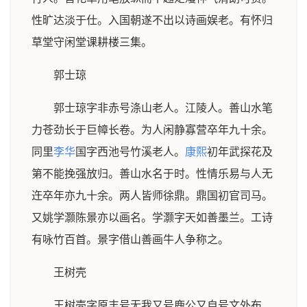
性旷达淡于仕。入国朝遂不出以诗画娱老。有怀归
草堂守闲堂课耕楼三集。
郭士琼
郭士琼字非赤号涤山老人。江陵人。善山水笔
力苍劲长于巨幛长卷。为人闲静寡营卒年九十余。
同里
李华
国字西池号竹溪老人。
康熙
初年武探花及
第不能挽强放归。善山水名于时。性情乐易与人无
迕卒年亦九十余。两人皆师徐鼎。鼎国初官司马。
又姚学灏陈景亦以画名。学灏字天如善墨兰。工诗
有咏竹百首。景字借山善画牛人争称之。
王树壳
王树壳字原丰号无我又号鹿公又自号文外布