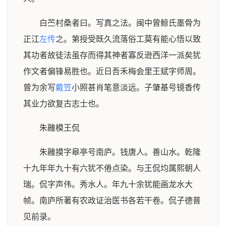
白苎村桑者曰。写真之法。闽中曾鲸氏墨骨为
正江
左传
之。第授受既久流落俗工莫有能心悟以致
其功者故徒法虽存而得其神者寡反逊西洋一派矣犹
作文者偏锋易胜也。近日吾禾梅会里王斌字师周。
曾为余写
戴笠
小照甚肖笔意淡远。子肇基号镜香传
其业力欲复古志士也。
朱雝模王侃
朱雝摸字皋亭号南庐。钱唐人。善山水。乾隆
十九年年九十有六犹不倦点染。与王侃均属熙朝人
瑞。侃字声伟。秀水人。年九十余犹能画龙水大
帧。南庐所著有农政证治医书各若干卷。侃子德普
见前录。