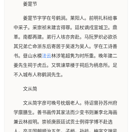
姜寔节
姜寔节字学在号鹤涧。莱阳人。前明礼科给事
中采子。采崇祯末建言得罪。廷杖谪戌宣城卫。鼎
革。南都再建。弟行人垓亦奔赴。马阮罗织必欲杀
其兄弟亡命浙东后寄居于吴遂为吴人。学在工诗善
书。昼山水模
法云
林涉笔超隽为时所重。晚年建二
姜先生祠于虎丘。又筑谏草楼于祠后为柄息所。足
不入城布人称鹤涧先生。
文从简
文从简字彦可晚号枕烟老人。待诏曾孙苏州府
学廪膳生。善书画传其家法而少变书则兼李北海画
兼云林叔明。崇祯庚辰廷试贡士例得学博不赴选
人。卒于国朝顺治五年。子梢。孙掞。柟字文端号