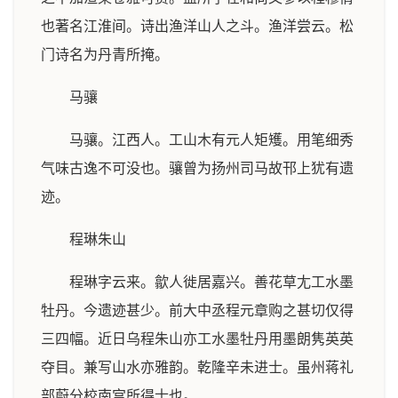
也著名江淮间。诗出渔洋山人之斗。渔洋尝云。松
门诗名为丹青所掩。
马骧
马骧。江西人。工山木有元人矩矱。用笔细秀
气味古逸不可没也。骧曾为扬州司马故邗上犹有遗
迹。
程琳朱山
程琳字云来。歙人徙居嘉兴。善花草尢工水墨
牡丹。今遗迹甚少。前大中丞程元章购之甚切仅得
三四幅。近日乌程朱山亦工水墨牡丹用墨朗隽英英
夺目。兼写山水亦雅韵。乾隆辛未进士。虽州蒋礼
部蔚分校南宫所得士也。