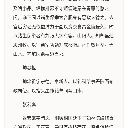
及诸小品。纵横排奡不守矩矱笔意在青藤竹憨之
间。雍正间以诸生保举为合肥令有惠政人德之。去
官后穷老无依益肆力于画以资衣食寓金陵最久。时
以诸生保举者有刘乃大字有容。山阳人。知郫县迁
忠州牧。以征苗军功题升成都府。莅任数月卒。善
山水。率笔圆劲豪迈自喜。
帅念祖
帅念祖字宗德。奉新人。以礼科给事署陕西布
政司使。以指头墨作花草间写山水。
张若霭
张若霭字晴岚。桐城相国廷玉子翰林院编修累
迁通政司。工花草。尝见其折枝荷花。赋色沉秾清