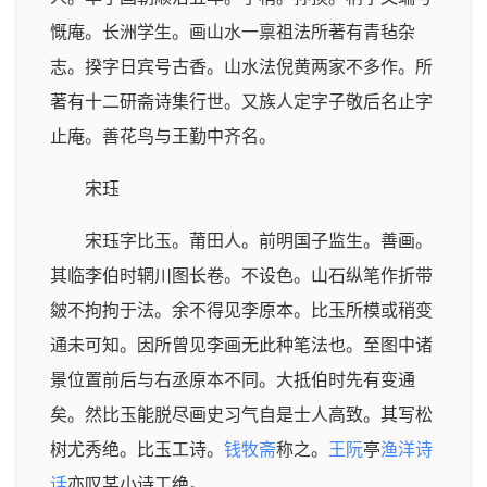
慨庵。长洲学生。画山水一禀祖法所著有青毡杂
志。揆字日宾号古香。山水法倪黄两家不多作。所
著有十二研斋诗集行世。又族人定字子敬后名止字
止庵。善花鸟与王勤中齐名。
宋珏
宋珏字比玉。莆田人。前明国子监生。善画。
其临李伯时辋川图长卷。不设色。山石纵笔作折带
皴不拘拘于法。余不得见李原本。比玉所模或稍变
通未可知。因所曾见李画无此种笔法也。至图中诸
景位置前后与右丞原本不同。大抵伯时先有变通
矣。然比玉能脱尽画史习气自是士人高致。其写松
树尤秀绝。比玉工诗。
钱牧斋
称之。
王阮
亭
渔洋诗
话
亦叹某小诗工绝。