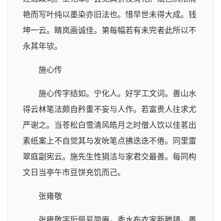
艳而写叶纯以墨染亦旧法也。惜早世未得大成。钱
坤一云。睛岚画诚佳。第每幅若有未完者此所以不
永其年欤。
施心传
施心传字结如。宁化人。好学工文词。善山水
得云林笔法颇自矜重不妄与人作。若富贵人往求尤
严谢之。当苍松白雪清风皓月之时僧人饮以佳茗出
素纸案上不自觉其与发吮笔点拂迭迭不倦。同里雷
翠庭副宪云。施先生性狷洁与家君交最善。每同构
文日当亭午市豆饼充饥而己。
张雍敬
张雍敬字珩佩号简庵。秀水布衣家新塍镇。善