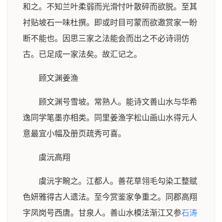
和之。不知兰叶柔弱而光滑忖叶散碎而欲脱。至其
衬贴坡石一味杜撰。即或时目可蒙而欲邀赏家一盼
断不能也。因思三家之法能会而出之不必诗诩仿
古。已足成一家法矣。故汇记之。
顾文渊姜渔
顾文渊号雪坡。常熟人。能诗文善山水与华希
逸同学笔墨亦相类。同里姜渔字松山画山水得元人
意最宜小幅及册页疏秀可喜。
虞沅高翔
虞沅字畹之。江都人。善花草翎毛勾染工整赋
色妍雅得古人遗法。至今赏鉴家争重之。同郡高翔
字凤岗号西唐。甘泉人。善山水模法渐江又参
石涛