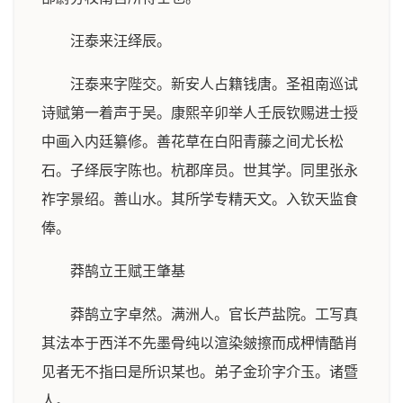
汪泰来汪绎辰。
汪泰来字陛交。新安人占籍钱唐。圣祖南巡试
诗赋第一着声于吴。康熙辛卯举人壬辰钦赐进士授
中画入内廷纂修。善花草在白阳青藤之间尤长松
石。子绎辰字陈也。杭郡庠员。世其学。同里张永
祚字景绍。善山水。其所学专精天文。入钦天监食
俸。
莽鹄立王赋王肇基
莽鹄立字卓然。满洲人。官长芦盐院。工写真
其法本于西洋不先墨骨纯以渲染皴擦而成柙情酷肖
见者无不指曰是所识某也。弟子金玠字介玉。诸暨
人。