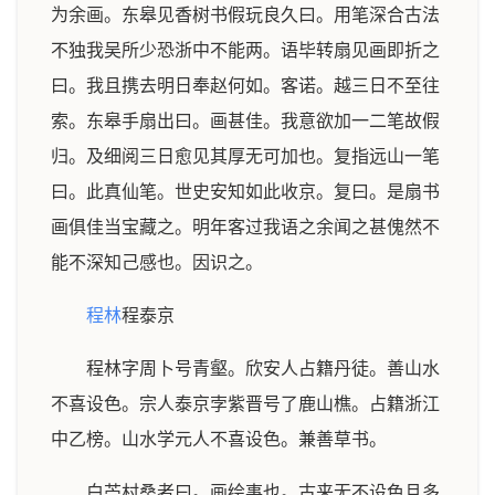
为余画。东皋见香树书假玩良久曰。用笔深合古法
不独我吴所少恐浙中不能两。语毕转扇见画即折之
曰。我且携去明日奉赵何如。客诺。越三日不至往
索。东皋手扇出曰。画甚佳。我意欲加一二笔故假
归。及细阅三日愈见其厚无可加也。复指远山一笔
曰。此真仙笔。世史安知如此收京。复曰。是扇书
画俱佳当宝藏之。明年客过我语之余闻之甚傀然不
能不深知己感也。因识之。
程林
程泰京
程林字周卜号青壑。欣安人占籍丹徒。善山水
不喜设色。宗人泰京孛紫晋号了鹿山樵。占籍浙江
中乙榜。山水学元人不喜设色。兼善草书。
白苎村桑者曰。画绘事也。古来无不设色且多