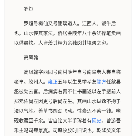
罗烜
罗烜号梅仙又号锄璞道人。江西人。饭牛后
也。山水传其家法。侨居金陵年八十余犹操笔卖画
以供晨炊。人皆羡其精力余独闵其境遇之穷。
高凤翰
高凤翰字西园号南村晚年自号南阜老人尝自称
老阜。胶州人。
雍正
五年以生员举孝友
端方
任歙县
丞被劾去官。后病痹右臂不仁书画遂以左手感前人
郑元佑尚左因更号后尚左生。其画山水纵逸不拘于
法以气胜。善草书圆劲飞动。性豪迈不蓄一钱。嗜
砚收藏至千余。皆自铭大半手琢着有
砚史
。曾游吾
禾主冯司寇景夏。司寇牧胶时旧识也。乾隆癸亥年