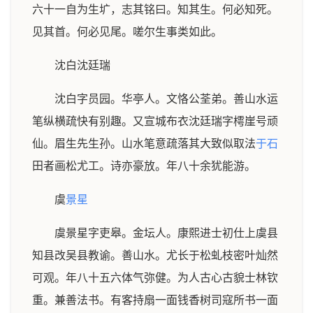
六十一自为生圹，志其铭曰。知其生。何必知死。
见其首。何必见尾。嗟尔生事类如此。
沈白沈廷瑞
沈白字员园。华亭人。文恪公荃弟。善山水运
笔纵横疏快有别趣。又宣城布衣沈廷瑞字樗崖号顽
仙。眉生先生孙。山水笔意疏落其大致似取法
于石
田者画松尤工。诗亦豪放。年八十余犹能游。
虞
景星
虞景星字吏皋。金坛人。康熙进士初仕上虞县
知县改吴县教谕。善山水。尤长于松虬枝密叶灿然
可观。年八十五六体气弥健。为人古心古貌士林钦
重。兼善法书。有客持扇一面钱香树司寇所书一面