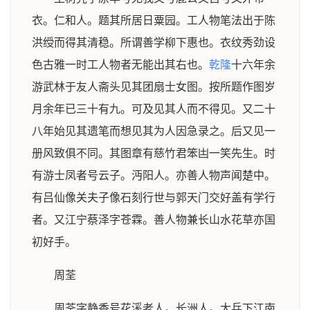
衣。仁和人。题其所居日粟园。工人物笔法出于陈
洪绶而得其清稳。所谓善学柳下惠也。衣纹秀劲设
色古雅一时工人物者无能出其右也。
乾隆
十六年余
游武林于友人斋头见其团扇士女图。按所题作图岁
月余年已三十有九。可及见其人而不得见。又二十
八年始见其遗笔而想见其为人因急录之。后又见一
册风致俱不同。其图章有慈竹君笨凷一笑先生。时
有游士凤者号云子。沔阳人。亦善人物声闻楚中。
有吕仙像关夫子像石刻行世与郭天门交好盖有学行
者。又江宁蔡泽字苍霖。善人物兼长山水花草亦国
初好手。
周荃
周荃字静香号花溪老人。长洲人。大兵下江南