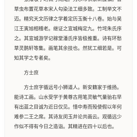
草虫布置花草本宋人勾染法工细多致。工制举文不
迈。精究天文历律之学着定历玉衡十八卷。始与吴
江王寅旭相稽老。继证之宣城梅定九。竹垞朱氏序
之。其宣城游学记稼堂潘氏序皆极推重。诗有环愁
草灵鹊轩等集。画笔其余技也。然犹工细若是。可
知其学之专者矣。
方士庶
方士庶字循远号小狮道人。新安籍家于维扬。
能诗工画。山水受学于黄尊古用笔灵敏气量骀右早
有出蓝之目诚为近日仅见。惜中寿而殁使假以年何
难参二王之席。其诗友闵玉井论共画云。观循远少
作似不得有今日之造诣。其精进在四十以后也。