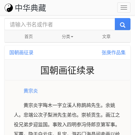
中华典藏
首页
分类
文章
国朝画征录
张庚作品集
国朝画征续录
黄宗炎
黄宗炎字晦木一字立溪人称鹧鸪先生。余姚
人。忠端公次子梨洲先生弟也。崇祯贡生。画江之
役兄弟步迎监国。事败入四明参冯侍郎京第军事。
军覆。隐于白云庄。乱定。游石门海昌间卖画以给