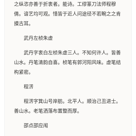
之纵恣亦善于折衷者。能诗。工缪篆刀法师程穆
倩。谙艺均可观。惜皆于近人问途径不若畹之之肯
摸古耳。
武丹左桢朱虚
武丹字衷白左桢朱虚三人。不知何许人。皆善
山水。丹笔清韵自喜。桢笔有郭河阳风味。虚笔结
构紧密。
程淓
程淓字箕山号岸舫。北平人。顺治己丑进士。
善山水。老笔洒落布置整而厚。
邵点邵应闱