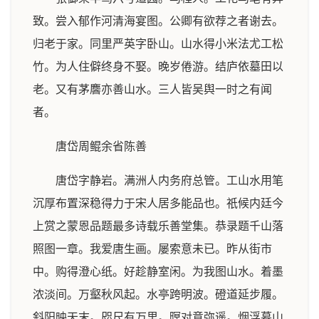
致。尝入郁作河清海宴图。公卿有欲荐之者谢去。
归老于家。同里严英字卧山。山水得小米法尤工松
竹。为人住僻终身不娶。晚岁倦游。结庐依墓田以
老。又有茅麐亦善山水。三人皆吴舆一时之有闻
者。
唐岱周鲲余省陈善
唐岱字静岩。满洲人内务府总管。工山水用笔
沉厚布置深稳得力于宋人居多能品也。祇候内廷今
上赏之蒙恩品题最多诗载乐善堂集。恭录题千山落
照图一章。我爱唐生画。屡索意未已。昨从街市
中。购得澄心纸。好趁静室闲。为我图山水。着墨
浓淡间。万壑秋风起。水亭跨明波。磴道延步履。
斜阳映天末。咫尺有万里。暝对意弥遥。烟浮暮山