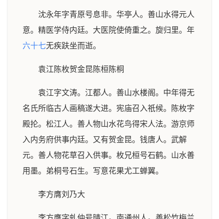
沈永年字青原号息非。华亭人。善山水得元人
意。精医学侍内廷。大医院使倚重之。旋归里。年
六十七
无疾趺坐而逝。
袁江陈枚贺金昆陈桓陈桐
袁江字文涛。江都人。善山水楼阁。中年得无
名氏所临古人画稿遂大进。宪庙召入祇候。陈枚字
殿抡。松江人。善人物山水花鸟得宋人法。游京师
入内务府供事内廷。又有贺金昆。钱唐人。武解
元。善人物花草召入供事。枚兄桓号石鹤。山水善
用墨。弟桐号石生。写意花果尤工蝉翼。
李方膺刘乃大
李方膺字虬仲号晴江。南通州人。善松竹梅兰