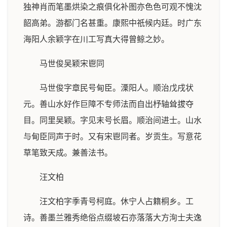
独神肖而笔墨烘染之痕俱化补图亦色色可观不愧沈
韶高弟。游都门名甚重。康熙中祇候内廷。时广东
海阳人余颖字在川工写真大得曾鲸之妙。
马世俊吴颖宋鬯同
马世俊字章民号甸臣。溧阳人。顺治戊戌状
元。善山水好作巨障不专师法而自出杼轴耸拔夺
目。同里吴颖。字见末号长眉。顺治间进士。山水
与甸臣同声于时。又有宋鬯同者。岁贡生。写意花
草笔致天成。兼善法书。
汪文柏
汪文柏字季青号柯庭。休宁人占籍桐乡。工
诗。善墨兰雅秀绝俗点缀坡石亦落落大方洵士夫逸