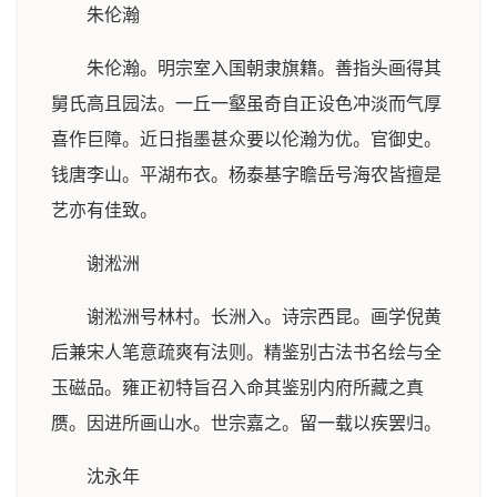
朱伦瀚
朱伦瀚。明宗室入国朝隶旗籍。善指头画得其
舅氏高且园法。一丘一壑虽奇自正设色冲淡而气厚
喜作巨障。近日指墨甚众要以伦瀚为优。官御史。
钱唐李山。平湖布衣。杨泰基字瞻岳号海农皆擅是
艺亦有佳致。
谢淞洲
谢淞洲号林村。长洲入。诗宗西昆。画学倪黄
后兼宋人笔意疏爽有法则。精鉴别古法书名绘与全
玉磁品。雍正初特旨召入命其鉴别内府所藏之真
赝。因进所画山水。世宗嘉之。留一载以疾罢归。
沈永年