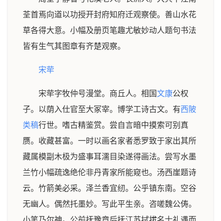
荃首焉向道以功授开封府知府迁观察使。善山水花
草各得大意。小幅及册页笔趣尤敏妙动人题句书法
皆有生气其图章有齐楚观察。
宋荦
宋荦字牧仲号漫堂。商丘人。相国
文康
公权
子。以荫入仕官至大冢宰。博学工诗古文。有
西陂
类稿
行世。嗜古精鉴赏。尝自言暗中摸索可别真
赝。收藏甚富。一时以画名家者悉罗致于家出其所
藏属模副木极为盛事耳濡目染遂得画法。尝写水墨
兰竹小幅疏逸绝伦非丹青家所能窥也。汤西崖题诗
云。竹箭美必采。泽兰香宜纫。公乎镇东南。空谷
无幽人。偶然托墨妙。写此平生亲。咨嗟魏公俦。
小笔乃尔神。公前抚豫章后抚江苏拭拔名士礼遇而