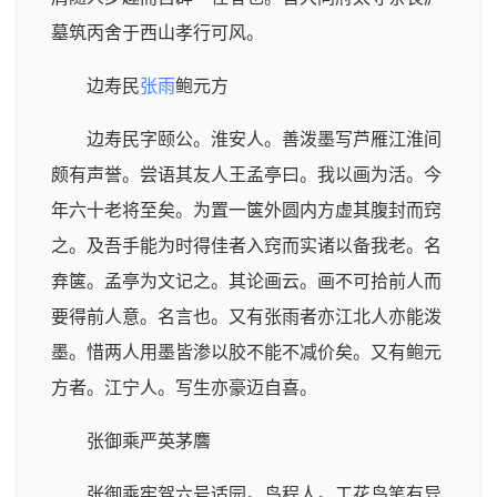
墓筑丙舍于西山孝行可风。
边寿民
张雨
鲍元方
边寿民字颐公。淮安人。善泼墨写芦雁江淮间
颇有声誉。尝语其友人王孟亭曰。我以画为活。今
年六十老将至矣。为置一箧外圆内方虚其腹封而窍
之。及吾手能为时得佳者入窍而实诸以备我老。名
弆箧。孟亭为文记之。其论画云。画不可拾前人而
要得前人意。名言也。又有张雨者亦江北人亦能泼
墨。惜两人用墨皆渗以胶不能不减价矣。又有鲍元
方者。江宁人。写生亦豪迈自喜。
张御乘严英茅麐
张御乘牢驾六号适园。鸟程人。工花鸟笔有异