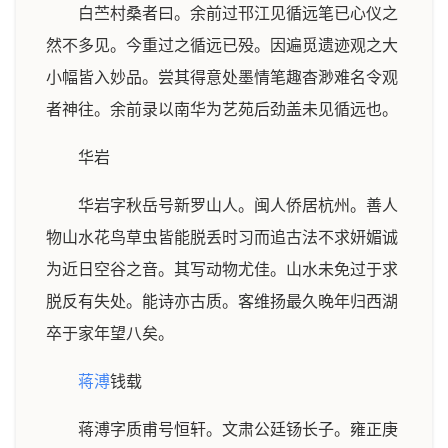
白苎村桑者曰。余前过邗江见循远笔已心仪之
然不多见。今重过之循远已殁。因遍觅遗迹观之大
小幅皆入妙品。尝其得意处墨情笔趣杳渺难名令观
者神往。余前录以南华为艺苑后劲盖未见循远也。
华岩
华岩字秋岳号新罗山人。闽人侨居杭州。善人
物山水花鸟草虫皆能脱丢时习而追古法不求妍媚诚
为近日空谷之音。其写动物尤佳。山水未免过于求
脱反有失处。能诗亦古质。客维扬最久晚年归西湖
卒于家年望八矣。
蒋溥
钱载
蒋溥字质甫号恒轩。文肃公廷钖长子。雍正庚