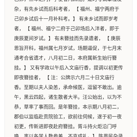
杂，有先乡试而后科考者， 【 福州、福宁两府于
己卯乡试后十一月补科考。】 有未乡试而即岁考
者， 【 福州、福宁二府于己卯场后入泮者，即于
庚辰夏间岁试。】 有未簪挂而先录遗者， 【 庚辰
恩旨开科，福州属七月岁试，场期逼促，于七月末
通考合省遗才，八月初二日，本府属新生始行簪
挂。】 又有学政以午后入文庙行香，提调以初更传
即夜簪挂者， 【 注：公牌示六月二十日文庙行
香。至期以夫人染恙，承命候医，逗留不敢出。逾
午，黑云四起，诸生散者大半。汪公始出，以为不
恭，草率了事而回。是年簪挂，本示期八月初二，
郡伯以监临赴贡院验工，欲前往伺候，遂于初一夜
初更，传新进即夜赴府簪挂。胥斗持火炬沿门呼
唤，率以各学人数参差，不克成礼。】 陈畏民杂录