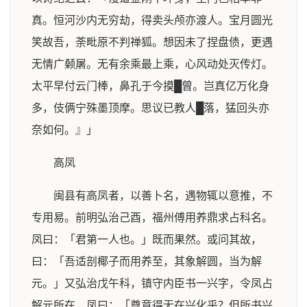
真。恒河沙内无穷劫，得卖头颅亦渡人。宝月圆光
笑故吾，荼毗原不判禅狐。想因未了捏盘债，更遇
无情广颡屠。无有余乘最上乘，心风动处灭传灯。
太平早付云门棒，鼻孔于今摸█曾。岂真亿万化身
多，伎俩宁殊墨顶摩。思议已教人█落，猛回头亦
奈如何。』」
高凤
闽县有高凤者，以善卜名，遇物辄以意推，不
专用易。前明弘治己酉，福州傅用养鼎求占科名。
凤曰：「君第一人也。」既而果然。或问其故，
曰：「吾适剖椰子而用养至，其象解圆，当为解
元。」又弘治戊午科，镇守内臣书一兴字，令凤占
解元所在，凤曰：「尊意得无在兴化乎？但所书兴