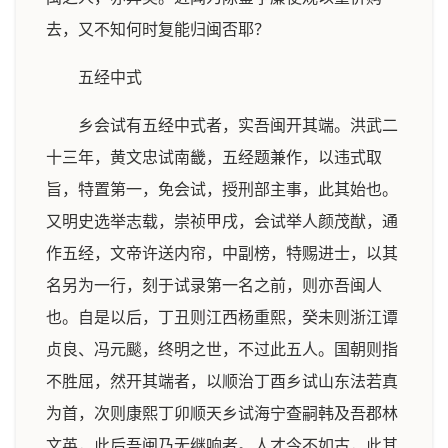
去，又不知何时复能归闽否耶？
五经中式
乡会试有五经中式者，实吾闽开其端。洪武二
十三年，黄文忠试南畿，五经题兼作，以违式取
旨，特置第一，免会试，授刑部主事，此其始也。
又明史选举志载，崇祯甲戌，会试举人颜茂猷，通
作五经，文帝许送内帘，中副榜，特赐进士，以其
名另为一行，刻于试录第一名之前，则亦吾闽人
也。自是以后，丁丑则江西杨重熙，癸未则浙江谭
贞良、冯元颷，终明之世，不过此五人。国朝则指
不胜屈，然开其端者，以顺治丁酉乡试山东法若真
为首，次则康熙丁卯顺天乡试海宁查嗣韩及吾郡林
文英，此后吾闽乃无继响者。人才今不如古，此其