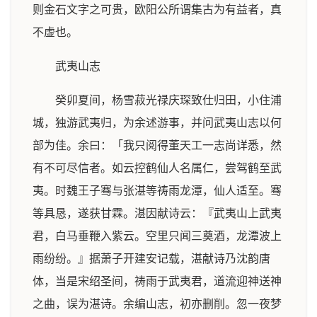
则金石文字之可贵，欧阳公所谓集古为有益者，真
不虚也。
武夷山志
癸卯夏间，杨雪菽光禄庆琛致仕归田，小住浦
城，独游武夷归，为余述游事，并问武夷山志以何
部为佳。余曰：「我只阅得董天工一志尚详悉，然
有不可尽信者。如云控鹤仙人名属仁，尝驾鹤至武
夷。时魏王子骞与张湛等祷雨龙潭，仙人适至。骞
等具恳，遂获甘霖。湛因献诗云：『武夷山上武夷
君，白马垂鞭入紫云。空里只闻三奠酒，龙潭波上
雨纷纷。』据萧子开建安记载，湛献诗乃沈韵唐
体，当是宋绍圣间，祷雨于武夷君，道流迎神送神
之曲，误为湛诗。余编山志，初亦删削。忽一夜梦