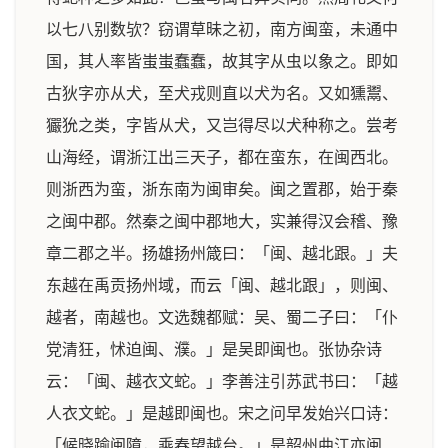
以七八别数欤？窃谓草昧之初，南方闽蛮，未通中
国，其人率皆蚩蚩蠢蠢，故其字从虫以象之。即如
古狄字亦从犬，至犬戎则直以犬为名。又如獯鬻、
玁狁之类，字皆从犬，又岂得尽以犬种称之。尝考
山海经，谓浙江出三天子，都在蛮东，在闽西北。
则浙西为蛮，浙东南为闽审矣。闽之置郡，始于秦
之闽中郡。然秦之闽中郡地大，实兼得汉会稽、豫
章二郡之半。扬雄扬州箴曰：「闽、越北跟。」夫
东越在禹贡扬州域，而云「闽、越北跟」，则闽、
越者，南越也。文选魏都赋：吴、蜀二子曰：「仆
党清狂，怵迫闽、濮。」是吴即闽也。张协杂诗
云：「闽、越衣文蛇。」李善注引苏武书曰：「越
人衣文蛇。」是越即闽也。宋之问早发始兴口诗：
「候晓踰闽障，乘春望越台。」是韶州曲江亦闽