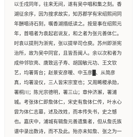
以壬戌同年，往来无间，遂有吴中唱和集之刻。香
湖征余序，因为搜求故实，知苏郡学有宋绍熙间同
年酬唱诗石刻，嘱香湖搨纸读之。按是事在绍熙元
年，首唱者为袁起岩说友，和之者为张元善体仁。
时袁以提刑为浙宪，张以提举司仓庾。苏州即浙宪
治所，故为吴中同官，且皆吾闽人。余以次和者为
成仲邻钦亮、唐致远子寿、胡国敏元功、王文钦
艺，均署胥台；赵景安彦暧、中玉彦█、从简彦
真，均署浚仪，三人皆宋宗室也；又周睎稷承勋，
署桐川；陈光宗德明，署三山；章仲济澥，署浦
城。考张体仁即詹体仁，宋史有詹体仁传，叶水心
尝为体仁志墓，述及改姓，而本传失书，史之憾
也。嘉庆中，浦城有辑詹元善遗集者，但从詹氏族
谱中录出数诗，而不及此。殆亦未知詹、张之为一