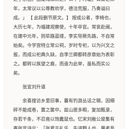
年，太常议以公尊教劝学，德洽荒服，乃奏谥曰
成。」 【 此段删节原文。】 按成公者，李椅也，
大历七年，为福建观察使，十年卒官。常衮赴闽，
在建中元年，则荜路蓝缕，李实导厥先路，不自常
始矣。今学宫特立常公祠，岁时专祀，以为兴文之
报，而成公祀典久缺，自李兰卿都转彦章始为表彰
之。都转以族望之裔，而亟为此举，虽私而实公
矣。
张宜刘升道
余喜搜访乡里旧事，曩有钓游丛话之辑，因细
碎不能成卷，置之箧中。兹山居多暇，复加甄录，
存若干条，不忍竟以饱蠹鼠也。忆宋刘敞公是集有
寄张宜诗云：「张君于礼乐，先进野人也。曩者吾