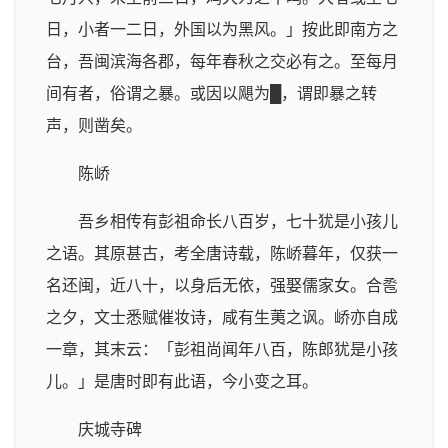
日，小者一二日，外国以为黑风。」按此即南方之
台，吾闽滨海各郡，每年春秋之交必有之。至每月
间有者，俗谓之暴。或因以飓为█，谓即暴之转
声，则凿矣。
陈峤
吾乡相传有彭祖命长八百岁，七十犹是小孩儿
之语。其原甚古，考全唐诗载，陈峤暮年，仅获一
名还闽，近八十，以身后无依，强娶儒家女。合卺
之夕，文士悉赋催妆诗，咸有生荑之讽。峤亦自成
一章，其末云：「彭祖尚闻年八百，陈郎犹是小孩
儿。」是唐时即有此语，今小变之耳。
庆城寺碑