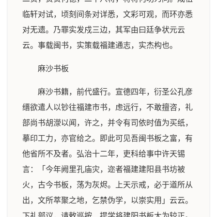
临轩对试，顷刻间条对详悉，文彩可观，而环亦悉
对无遗。乃罪实发戍三边，其军由曰廷争状元云
云。事载闽书，实策载福建通志，实杰构也。
麻沙书板
麻沙书籍，前代盛行。宣德四年，衍圣公孔彦
缙欲遣人以钞往福建市书，虑远行，不敢擅咨，礼
部尚书胡濴以闻，许之，并令有司依时值为买纸，
摹印工力，亦官给之。即此可见吾闽书板之富，有
他省所不及者。弘治十二年，吏科给事中许天锡
言：「今年阙里孔庙灾，迩者福建建阳县书坊被
火，古今书板，荡为灰烬。上天示戒，必于道所从
出，文所萃聚之地，乞禁伪学，以崇实用」云云。
下礼部议，请敕巡按、提学将建阳书板大为较正。