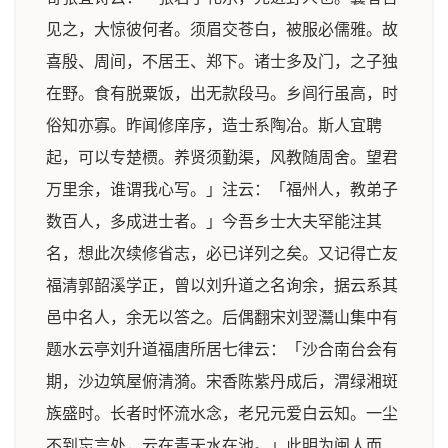
见之，大惊彼何者。须眉交苍白，被服必儒雅。故
喜殷、周间，不居王、郑下。诸士多及门，之子独
在野。食有脱粟饭，出无款段马。乡闾行虽高，时
俗知亦寡。昨闻修庠序，造士系陶冶。斯人宜聘
起，可以专楚槚。养贤须勤渠，风教随周舍。望君
万里余，谁谓我心写。」注云：「福州人，教弟子
数百人，多成进士者。」今吾乡士大夫罕能注其
名，想此次续修省志，必已详列之矣。又记得亡友
福清郭韶溪学正，曾以刘升道之名询余，据云系其
邑中名人，余无以答之。后偶翻宋刘翌灊山集中有
题水云亭刘升道福唐所居七律云：「沙合南台会有
期，沙边筑屋俯清漪。宋香陈紫丹成后，渭绿湘斑
族盛时。长者时怀流水念，老兄元爱白云知。一尘
不到忘言处，云在青天水在池。」此明为闽人而