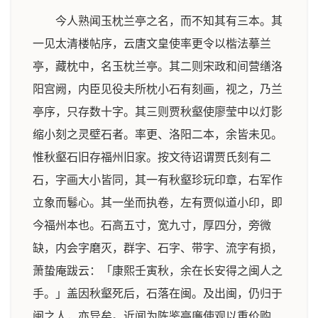
今人熟闻玉枕兰亭之名，而不知其有三本。其
一见太清楼帖序，云唐文皇使率更令以楷法摹兰
亭，藏枕中，名玉枕兰亭。其二则宋政和间营缮洛
阳宫阙，内臣见役夫所枕小石有刻画，视之，乃兰
亭序，只存数十字。其三则贾秋壑使廖莹中以灯影
缩小刻之灵壁石者。率更、洛阳二本，余皆未见。
惟秋壑石旧存福州旧家。按文待诏谓贾氏刻有二
石，字画大小皆同，其一有秋壑珍玩印章，右军作
立象而鬈心。其一坐而执卷，左有贾似道小印，即
今福州本也。石高五寸，宽九寸，厚四分，旁微
缺，内会字磨灭，群字、石字、带字、流字有损，
萧蛰庵跋云：「康熙壬寅秋，余在长安得之闽人之
手。」盖因秋壑死后，石落在闽。及出闽，仍归于
闽之人，亦异矣。近闻为陈鉴亭廉使观以重价购