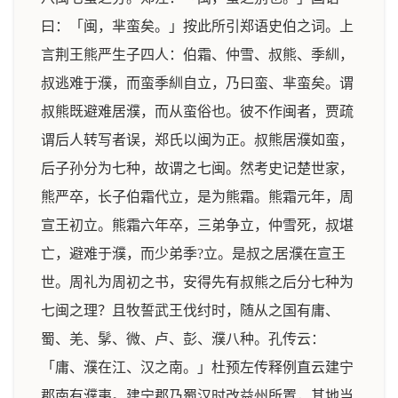
曰：「闽，芈蛮矣。」按此所引郑语史伯之词。上
言荆王熊严生子四人：伯霜、仲雪、叔熊、季紃，
叔逃难于濮，而蛮季紃自立，乃曰蛮、芈蛮矣。谓
叔熊既避难居濮，而从蛮俗也。彼不作闽者，贾疏
谓后人转写者误，郑氏以闽为正。叔熊居濮如蛮，
后子孙分为七种，故谓之七闽。然考史记楚世家，
熊严卒，长子伯霜代立，是为熊霜。熊霜元年，周
宣王初立。熊霜六年卒，三弟争立，仲雪死，叔堪
亡，避难于濮，而少弟季?立。是叔之居濮在宣王
世。周礼为周初之书，安得先有叔熊之后分七种为
七闽之理？且牧誓武王伐纣时，随从之国有庸、
蜀、羌、髳、微、卢、彭、濮八种。孔传云：
「庸、濮在江、汉之南。」杜预左传释例直云建宁
郡南有濮夷。建宁郡乃蜀汉时改益州所置，其地当