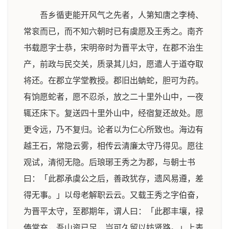
吾乡循吏能开风气之先者，人第知唐之李椅、
常衮而已，而不知六朝时已有虞愿及王秀之。南齐
书载愿字士恭，宋明帝时为晋平太守，在郡不治生
产，前政与民交关，质录其儿妇，愿遣人于道夺取
将还。在郡立学堂教授。郡旧出蚺蛇，胆可为药。
有饷愿蛇者，愿不忍杀，放之二十里外山中，一夜
辄还床下。复送四十里外山中，经宿复还故处。愿
更令远，乃不复归。论者以为仁心所致也。海边有
越王石，常隐云雾，相传云清廉太守乃得见。愿往
观试，清彻无隐。后琅琊王秀之为郡，与朝士书
曰：「此郡承虞公之后，善政犹存，遗风易遵，差
得无事。」以母老解职云云。又载王秀之字伯奋，
为晋平太守，至郡期年，谓人曰：「此郡丰壤，禄
俸常充，吾山资已足，岂可久留以妨贤路。」上表