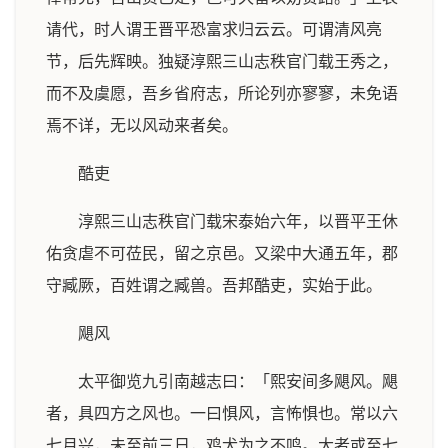
请代，时人谓王晋平恐富求归云云。可谓清风亮
节，后先辉映。独疑淳熙三山志秩官门载王秀之，
而不及虞愿，吾乡省府志，所论列亦寥寥，未免语
焉不详，无以风动来者矣。
酷吏
淳熙三山志秩官门载宋泰始六年，以晋平王休
佑贪虐不可莅民，留之京邑。又梁中大通五年，郡
守臧厥，百姓谓之臧兽。吾邦酷吏，实始于此。
飓风
太平御览九引南越志曰：「熙安间多飓风。飓
者，具四方之风也。一曰惧风，言怖惧也。常以六
七月兴，未至前三日，鸡犬为之不鸣。大者或至七