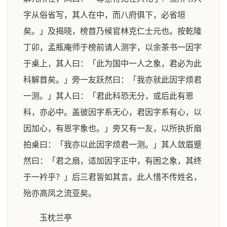
字从俗省写，其人在中，而八府俱下，必省垣
矣。」及揭晓，榜首乃候官林克仁士元也。按乾隆
丁卯，孟瓶庵师于榜前请人测字，以余茶书一因字
于桌上，其人曰：「此为国中一人之象，君必为此
科解首矣。」旁一友跃然曰：「我亦就此因字烦君
一测。」其人曰：「君此科恐无分，或后此有恩
科，亦必中。盖彼因字系无心，君因字系有心，以
因加心，有恩字象也。」旁又有一友，以所执折扇
拍桌曰：「我亦以此因字烦君一测。」其人敛眉蹙
然曰：「君之扇，适加因字正中，有困之象，其终
于一衿乎？」后三君皆如其言。此人惜不传姓名，
殆亦高凤之流亚矣。
玉枕兰亭