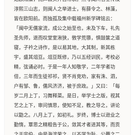
淳熙三山志，则闽人之举进士，有薛令之、林藻，
皆在欧阳前。而独孤及集中载福州新学碑铭云：
「闽中无儒家流，成公之始至也，未及下车，礼先
圣先师，退而叹堂室湫狭，斆学荒隳，惧鼓箧之道
寝，子衿之诗作，是以易其地，大其制，新其栋
宇，盛其俎豆。俎豆既修，乃以五经训民，考校必
精，弦诵必时。于是一年人知敬学，二年学者功
倍，三年而生徒祁祁，贤不肖竞劝，家有洙、泗，
户有邹、鲁，儒风济济，被于庶政。」又曰：「每
岁二月上丁，习舞释菜。是日，举学士之版，视其
艺之上下，审问慎思，使知不足，教之导之，讲论
以勖之。八月上丁，如初礼。岁终，博士以逊业之
勤惰，覃思之精粗告于公，敛其才者进其等，而贡
之于宗伯。由是海滨荣之，以不学为耻。公薨之二