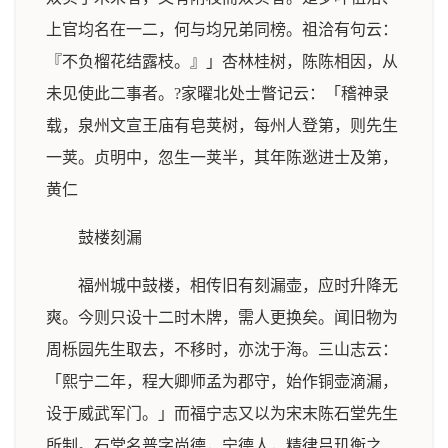
上官均名在一二，何与均兄弟同榜。祖洽有句云：
『不负榴花结露枝。』」杏林桂树，陈陈相因，从
未见使此二事者。?家曜北处士瞥记云：「稽神录
载，泉州文宣王庙有皂荚树，每州人登第，则先生
一荚。贞明中，忽生一荚半，其年陈逖进士及第，
黄仁
鼓楼刻漏
福州城中鼓楼，相传旧有刻漏壶，应时升降无
爽。今则只设十二时木牌，需人更换矣。闻旧物为
周栎园先生取去，不移时，亦沈于海。三山志云：
「熙宁二年，程大卿师孟为郡守，始作铜壶滴漏，
设于威武军门。」而福宁志又以为宋末陈石堂先生
所制。石堂名普字尚德，宁德人，精律吕玑衡之