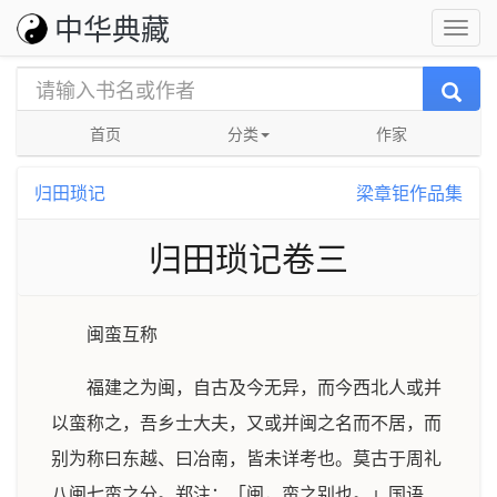
中华典藏
首页
分类
作家
归田琐记
梁章钜作品集
归田琐记卷三
闽蛮互称
福建之为闽，自古及今无异，而今西北人或并
以蛮称之，吾乡士大夫，又或并闽之名而不居，而
别为称曰东越、曰冶南，皆未详考也。莫古于周礼
八闽七蛮之分。郑注：「闽，蛮之别也。」国语