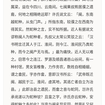
属梁，益在今四川、云南间。七闽果叔熊居濮之遗
裔，何地之相隔绝远耶？许氏说文云：「闽，东南
越蛇种，从虫门声。」所指东南，较濮之在西南为
得其实。然蛇种之言，实不知所据。近人有据说文
谬称闽人为蛇种者，先叔父太常公笑驳之云：「汉
书明言迁其人于江、淮间，则今江、淮间民乃真蛇
种，而今之闽产无与焉。」最为痛快，近人无以难
之。窃思今之连江、罗源及顺昌诸邑山谷间，有一
种村氓，男女皆椎鲁，力作务农，数姓自相婚姻，
谓之畬民，字亦作畲，意即汉书所云：「武帝既迁
闽、越民于江、淮间，虚其地，其逃亡者自立为冶
县。」此即冶县之遗民，而畬之音与蛇同，岂许氏
承讹遂以为蛇种欤？且蛮之字，许氏亦云蛇种，安
得蛇种之多如此？岂蛮与闽名异实同。然周礼又何