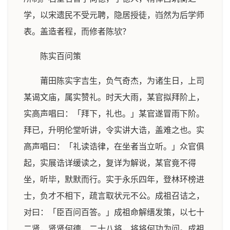
学，以宋遗民不受元聘，隐居授徒，岿然为后学师
表。盖造者程，而修者陈欤？
陈实百问策
莆田陈实字吉生，负气奇杰，为诸生日，上司
某谒文庙，属实赞礼。时天大雨，某官拟拜阶上，
实高声唱曰：「拜下，礼也。」某官遂冒雨下阶。
拜已，升明伦堂听讲，令实讲大诰，盖难之也。实
高声唱曰：「礼读诰律，在坐者当立听。」众官俱
起，实展诰详缓读之，复详为解说，某官竟不得
坐，听毕，默默而行。实于永乐四年，登林环榜进
士，负才不相下，疏言取状元不公。成祖召诘之，
对曰：「臣百问百答。」成祖命解缙发策，以七十
二贤，贤贤何德，二十八将，将将何功为问。成祖