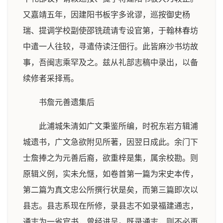
又嘉靖五年，因建阳书板字多讹谬，巡按御史杨
瑞、提调学校副使邵铣疏请专设官第，于翰林春坊
中遣一人往较，寻遣侍读汪佃行。此皆麻沙书坊故
事，吾闽志乘罕及之。兹从礼部志稿中录出，以备
续修者采择焉。
书詹元善遗集后
此浦城朱清如广文秉鉴所编，时祝东岩方辑浦
城遗书，广文急欲附见所著，因翌日成此。余门下
士詹捧之为元善后裔，欲重梓是集，属余校勘。则
原辑义例，实未允惬，如卷首第一篇为宋史本传，
第二篇为真文忠公所撰行状是矣，而第三篇即次以
县志。县志系现在所修，录县志不如录福建通志，
通志为一省官书，曾经进呈。既录通志，则不必再