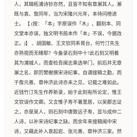
人，其辑柘浦诗钞亦然，且皆不知有章澥其人。澥
既与袁、詹同年，当为宋隆兴元年，本待问榜进
士。 【 (按：「本」字原误作「木」，翻刻本、同
文堂本亦误，独文明书局本作「本」不误，今据改
正。)】 、胡国敏、王文钦同系胥台，何竹汀先生
亦熟视而无睹耶？今备录石刻中十?此石刻又明着
其为浦城人，而查检吾闽志乘选举门，前后并无章
澥之名，即厉樊榭撰宋诗纪事，自谓搜辑之勤，而
于詹元善、章仲济此诗亦未之见，记载之难如此。
近钱竹汀先生作养新录，始于此刻有所论定，惟王
文钦误作文卿。又言惟子寿不署里居，以吴郡志证
之，亦是吴人，则石刻中唐致远子寿，显与成仲二
人诗，以补宋诗纪事之缺。而余年来搜辑闽中宋
诗，又藉此补入袁起岩、张元善、章仲济三家。然