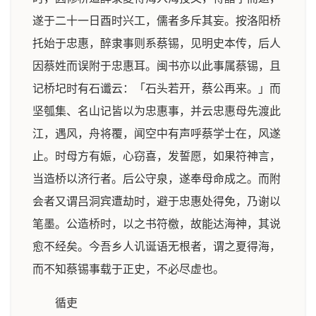
遂于二十一日酉时兴工，儒者多斥其妄。按洛阳桥
托始于忠惠，醉隶事则系蔡锡，见明史本传，后人
因蔡姓而误附于忠惠耳。闽书亦以此事属蔡锡，且
记桥圮时有石谶云：「石头若开，蔡公再来。」而
坚瓠集、名山记皆以为忠惠事，并云忠惠母先渡此
江，遇风，舟将覆，闻空中有声呼蔡学士在，风遂
止。时母方有娠，心窃喜，发誓愿，如果符神言，
当造桥以济行者。后公守泉，遂奉母命成之。而附
会者又谓吕洞宾遭劫时，避于忠惠处得免，乃谢以
笔墨。公造桥时，以之书符檄，故能达海神，其说
愈不经矣。今吾乡人讥诞语无根者，谓之夏得海，
而不知蔡锡事载于正史，不必尽虚也。
循吏