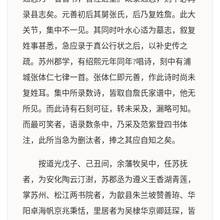
录县志矣。元善初后其舅张氏，后乃复姓詹。此大
关节，集中不一见。其同时叶水心适为墓志，叙复
姓事甚悉，急应录于真公行状之后，以补史传之
疏。苏州郡学，有绍熙元年同年?唱诗，刻中有浦
城张体仁七律一首。张体仁即元善，作此诗时尚未
复姓耳。集中所录数诗，皆取自詹氏家谱中，他无
所见。而此诗有石刻可征，转未采及，漏略可知。
而最可笑者，语录数条中，乃采及范紫登四书体
注，此所当急为删汰者，捧之其应自知之矣。
按道光戊子、己丑间，余藩牧吴中，任苏抚
者，为安化陶云汀澍，苏郡丞为遵义王香湖青莲，
掌苏州、松江两书院者，为歙县朱兰坡赞善珔、华
阳卓海帆京兆秉恬，里居者为吴棣华京卿廷琛，皆