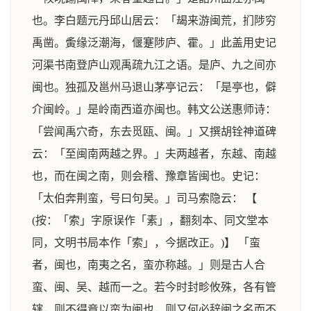
也。李白题元丹邱山居云：「朅来游闽荒，扪陟穷
禹凿。夤缘泛潮海，偃蹇陟庐、霍。」此盖用史记
河渠书南登庐山观禹疏九江之语。是庐、九之间亦
闽也。独孤及邕州马退山茅亭记云：「是亭也，僻
介闽岭。」是岭南西道亦闽也。韩文公送惠师诗：
「尝闻禹穴奇，东去觅瓯、闽。」又撰胡铨神道碑
云：「至闽南两越之界。」夫两越者，东越、南越
也，而在闽之南，则会稽、豫章皆闽也。史记：
「太伯奔荆蛮，号曰句吴。」司马索隐云： 【
(按：「索」字原误作「素」，翻刻本、同文堂本
同，文明书局本作「索」，今据改正。)】 「蛮
者，闽也，南夷之名，蛮亦称越。」则是古人合
蛮、闽、吴、越而一之。若今时封畛攸殊，各有管
辖，则不得竟以蛮为闽也，则又何必辞闽之名而不