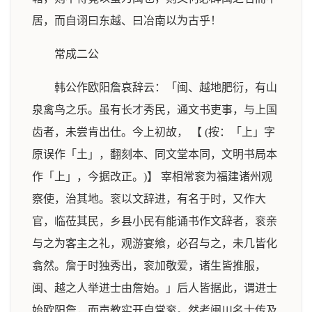
居，而自诩曰东越、曰冶南以为古乎！
常成二公
韩公作欧阳詹哀辞云：「闽、越地肥衍，有山
泉禽鸟之乐。虽有长才秀民，通文书吏事，与上国
齿者，未尝肯出仕。今上初故， 【 (按：「上」字
原误作「土」，翻刻本、同文堂本同，文明书局本
作「上」，今据改正。)】 宰相常衮为福建诸州观
察使，治其地。衮以文辞进，有名于时，又作大
官，临莅其民，乡县小民有能诵书作文辞者，衮亲
与之为客主之礼，观游宴飨，必召与之，未几皆化
翕然。詹于时独秀出，衮加敬爱，诸生皆推服，
闽、越之人举进士由詹始。」后人皆据此，谓进士
始欧阳詹，而声教实开自常衮。然考闽川名士传及