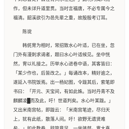
作，但未详升道里贯。当时言福唐，不必专属今之
福清。韶溪欲引为邑先辈之重，故殷殷考订耳。
陈谠
韩侂冑为相时，常招致水心叶适，已在坐，忽
门外有漫刺求谒者，题曰水心叶适候见。坐中恍
然，冑以礼接之。历举水心进卷中语，其客皆曰：
「某少作也，后皆改之。」每诵改本，精好逾之，
遂延入书院饭焉。出一杨妃图，令跋其后，索笔即
书曰：「开元、天宝间，有如此姝。当时丹青不及
麒麟凌█而及此，吁！世道判矣。水心叶某跋。」
又出米南宫帖，即跋云：「米南宫笔迹，尽归天
上，犹有此纸，散落人间。吁！欲野无遗贤难
矣。」如此数卷，辞简意足，一坐骇然。冑大喜，