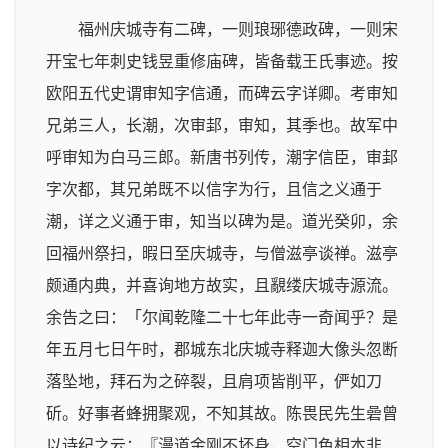
福州庆城寺有二碑，一则琅琊德政碑，一则宋
开宝七年刺史钱昱重修庙碑，皆备载王氏事迹。按
欧阳五代史谓审知字信通，而碑云字详卿。考审知
兄弟三人，长潮，次审邽，审知，其季也。故军中
呼审知为白马三郎。新唐书列传，潮字信臣，审邽
字次都，其兄弟既不以信字为行，且信之义通于
潮，详之义通于审，知当以碑为是。道光癸卯，余
回福州祭扫，暇日至庆城寺，与僧滋亭谈禅。滋亭
颇通内典，并喜询地方故实，且覶缕庆城寺源流。
余告之曰：「尔闻乾隆二十七年此寺一奇闻乎？是
年五月七日午时，郡城东北庆城寺释迦大像头忽断
落坠地，拜石为之碎裂，且肩项皆削平，俨如刀
斫。好事者蜂拥聚观，不知其故。陈畏民先生碞曾
以诗纪之云：『漫道金刚不坏身，空门色相本非