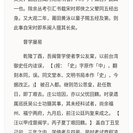
一也。陔余丛考引汇书载宋时郑侠之父翚同五经出
身。又大观二年，莆田黄泳以童子赐五经及第。则
此事自宋时即系闽人擅其长矣。
督学屡易
乾隆丁酉，吾闽督学使者李公友棠，以前台湾
御史任内诖误， 【 (按：「史」字原作「中」，翻
刻本同，误。同文堂本、文明书局本作「史」，今
据改正。)】 被召入都。继则范公思皇，赴任数
日，即丁艰去。庄公培因，亦以父忧回籍。时录遗
属巡抚吴公士功摄其事，其未经科试者，尚余福
州、福宁两府，九月后，前汪公廷玙复来成之。 【
汪以甲戌督闽学，丙子夏丁艰回籍。】 盖自丁丑至
己卯，三年之内，学使者凡四易。是时考试章程凌