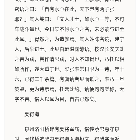
密语之曰：「自有水心在此，天下岂有两子张
耶？」其人笑曰：「文人才士，如水心一等，不可
车载斗量也。今日某不假水心之名，未必蒙与进至
此耳。」冑然之，为造就焉。其人姓陈名谠，建宁
人，后举进士。此见白珽湛渊静语。按汉长安庆虬
之善为赋，尝作清思赋，时人不知贵也，乃托以相
如所作，遂大重于世。梁张率常日限为一诗，年十
六，已得二千余篇。有虞讷者见而诋之，率乃一旦
焚毁，更为诗示焉，托云沈约。讷便句句嗟称，无
字不善。俗人以耳为目，自古已然矣。
夏得海
泉州洛阳桥畔有夏将军庙，俗传蔡忠惠守泉
时，因修桥遣醉隶夏得海入海投文，得醋字而返，