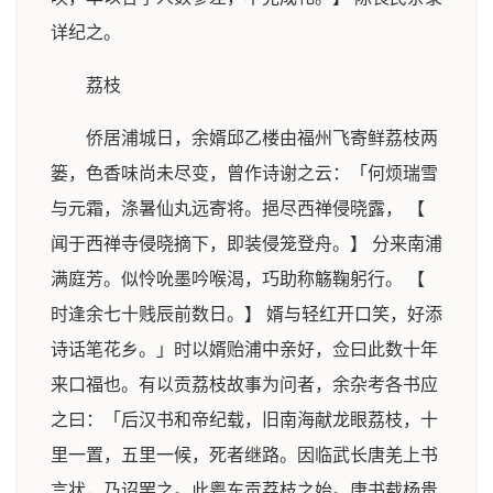
详纪之。
荔枝
侨居浦城日，余婿邱乙楼由福州飞寄鲜荔枝两
篓，色香味尚未尽变，曾作诗谢之云：「何烦瑞雪
与元霜，涤暑仙丸远寄将。挹尽西禅侵晓露， 【
闻于西禅寺侵晓摘下，即装侵笼登舟。】 分来南浦
满庭芳。似怜吮墨吟喉渴，巧助称觞鞠躬行。 【
时逢余七十贱辰前数日。】 婿与轻红开口笑，好添
诗话笔花乡。」时以婿贻浦中亲好，佥曰此数十年
来口福也。有以贡荔枝故事为问者，余杂考各书应
之曰：「后汉书和帝纪载，旧南海献龙眼荔枝，十
里一置，五里一候，死者继路。因临武长唐羌上书
言状，乃诏罢之。此粤东贡荔枝之始。唐书载杨贵