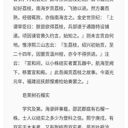
妃好荔枝，南海岁贡荔枝，飞驰以进。然方暑而
熟，经宿辄败，亦指南海言之。金史世宗纪：『上
谓宰臣曰：朕尝欲得荔枝，兵部遂于通路特设铺
递。顷因谏官黄久约言，始知之。』则未言贡自何
地。惟淳熙三山志云：『生荔枝，绍兴初始贡，至
二十四年，因罢贡温州柑，亦令不得供进。』注
云：『宣和间，以小株结实者置瓦器中，航海至阙
下，移置宣和殿。』此吾闽贡荔枝之故事。今道光
元年，福建巡抚颜惺甫检始奏罢之。」
皂荚树石榴实
学究及第。海录碎事载，邵武郡庭有石榴一
株，士人以结实之多少为登科之信。熙宁庚戌，有
双实于木末者，又有附枝而双实者。是岁叶祖洽、