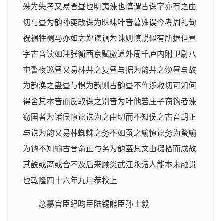
殊为失考又易晋昼也明夷诛也慎谓古诛字亦有之由
切与昼为韵孙奕改诛为昧昧叶音暮殊误今考周礼甸
祝裯牲裯马亦如之郑读调为诛则慎説似有所据但昼
字古音读如注张衡西京赋徼道外周千庐内附卫尉八
屯警夜巡昼又易林井之复昼与据为韵井之涣昼与故
为韵涣之蛊昼与惧为韵则古韵昼不作涉救切可知何
得舍其本音而反取诛之别音为叶他若庄子窃钩者诛
窃国者为诸侯慎读诛为之由切而不知侯之古音胡正
与诛为韵又易林蜘蛛之务不如蚕之緰慎读务为蝥緰
为钩不知緰古音俞正与务为韵葢其文由掇拾而成故
其説或离或合不及后来顾炎武江永诸人能本末融贯
也乾隆四十六年九月恭校上
总纂官臣纪昀臣陆锡熊臣孙士毅