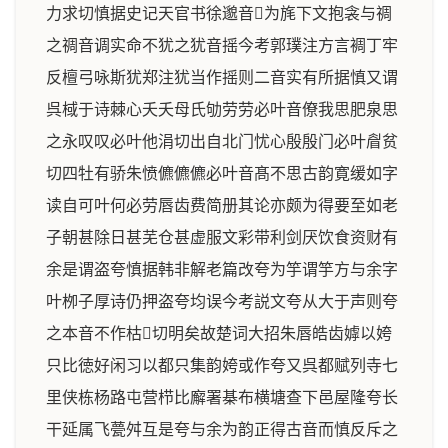
力求切慎据史记天官书徐邈音为旄下文抱衾与禂
之禂音调实命不犹之犹音摇今考郭璞注方言裯丁牢
反檀弓咏斯犹郑注犹当作摇则二音实有所据慎又谓
呉棫于诗棘心夭夭母氏劬劳劳必叶音僚我思肥泉思
之永叹叹必叶他涓切出自北门忧心殷殷门必叶睂贫
切四牡有骄朱愤儦儦儦必叶音髙不思古韵寛缓如字
读自可叶何必劳唇齿费简册其论亦颇为得要至如老
子朝甚除日甚芜仓甚虚服文彩带利剑厌饮食资财有
余是谓盗夸慎据韩非解老篇改夸为竽谓竽方与余字
叶栁子厚诗仍押盗夸均误今考説文夸从大于声则夸
之本音不作枯切明矣故楚词大招朱唇皓齿嫭以姱
只比徳好闲习以都只集韵姱或作夸又呉都赋列寺七
里侠栋杨路屯营栉比廨署棊布横塘查下邑屋隆夸长
干延属飞甍舛互是夸与余为韵正得古音而慎反斥之