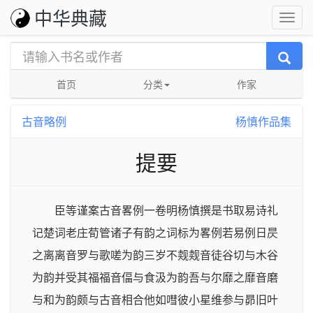
中华典藏
首页
分类
作家
古音略例
杨慎作品集
提要
臣等谨案古音畧例一卷明杨慎撰是书取易诗礼
记楚词老庄荀管诸子有韵之词标为畧例若易例日昃
之离离音罗与歌嗟为韵三岁不觌觌音徒谷切与木谷
为韵并受其福福音偪与食汲为韵吾与尔靡之靡音磨
与和为韵颇与古音相合他如嘒彼小星维参与昴旧叶