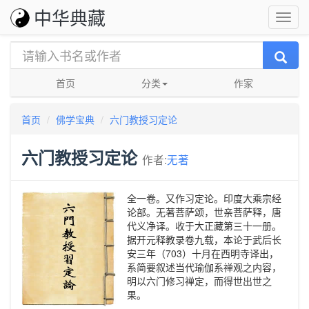
中华典藏
首页
分类
作家
首页
佛学宝典
六门教授习定论
六门教授习定论
作者:
无著
全一卷。又作习定论。印度大乘宗经
论部。无著菩萨颂，世亲菩萨释，唐
代义净译。收于大正藏第三十一册。
据开元释教录卷九载，本论于武后长
安三年（703）十月在西明寺译出，
系简要叙述当代瑜伽系禅观之内容，
明以六门修习禅定，而得世出世之
果。