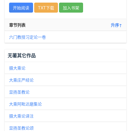
开始阅读
TXT下载
加入书架
章节列表
升序↑
六门教授习定论一卷
无著其它作品
摄大乘论
大乘庄严经论
显扬圣教论
大乘阿毗达磨集论
摄大乘论译注
显扬圣教论颂