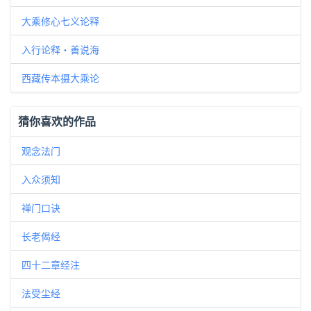
大乘修心七义论释
入行论释・善说海
西藏传本摄大乘论
猜你喜欢的作品
观念法门
入众须知
禅门口诀
长老偈经
四十二章经注
法受尘经