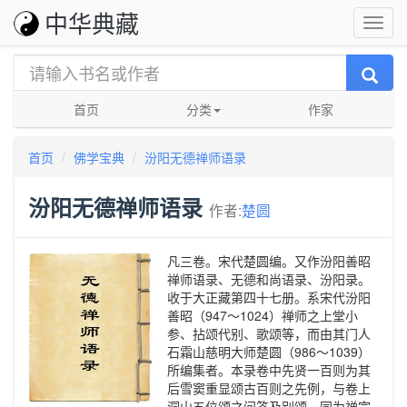
中华典藏
首页
分类
作家
首页
佛学宝典
汾阳无德禅师语录
汾阳无德禅师语录
作者:
楚圆
凡三卷。宋代楚圆编。又作汾阳善昭
禅师语录、无德和尚语录、汾阳录。
收于大正藏第四十七册。系宋代汾阳
善昭（947～1024）禅师之上堂小
参、拈颂代别、歌颂等，而由其门人
石霜山慈明大师楚圆（986～1039）
所编集者。本录卷中先贤一百则为其
后雪窦重显颂古百则之先例，与卷上
洞山五位颂之问答及别颂，同为禅宗