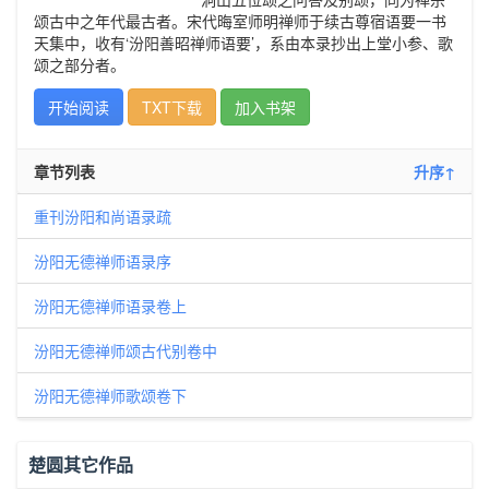
颂古中之年代最古者。宋代晦室师明禅师于续古尊宿语要一书
天集中，收有‘汾阳善昭禅师语要’，系由本录抄出上堂小参、歌
颂之部分者。
开始阅读
TXT下载
加入书架
章节列表
升序↑
重刊汾阳和尚语录疏
汾阳无德禅师语录序
汾阳无德禅师语录卷上
汾阳无德禅师颂古代别卷中
汾阳无德禅师歌颂卷下
楚圆其它作品