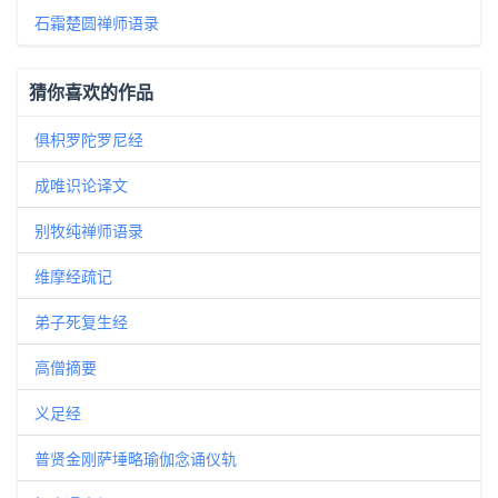
石霜楚圆禅师语录
猜你喜欢的作品
俱枳罗陀罗尼经
成唯识论译文
别牧纯禅师语录
维摩经疏记
弟子死复生经
高僧摘要
义足经
普贤金刚萨埵略瑜伽念诵仪轨