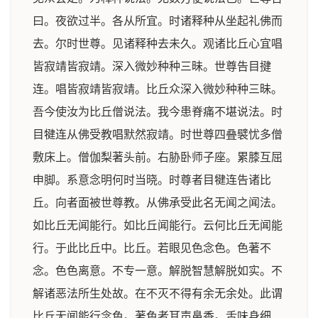
曰。夜欲过半。各从所宜。时诸释种从坐起礼佛而
去。尔时世尊。见诸释种去未久。观诸比丘心宜唱
皆寂靖皆寂靖。深入微妙种种三昧。世尊告目揵
连。唱皆寂靖皆寂靖。比丘众深入微妙种种三昧。
吾今使汝为比丘僧说法。我今患脊痛不堪说法。时
目犍连从佛受教唱默然寂靖。时世尊四叠襞忧多僧
敷床上。僧伽梨著头前。右胁卧师子座。累膝互屈
申脚。系意念明何时当晓。时尊者目犍连告诸比
丘。向者面被世尊教。从佛承受此名无闻之闻法。
如比丘无闻能行。如比丘闻能行。云何比丘无闻能
行。于此比丘中。比丘。若眼见色念色。色著不
念。色色离意。不专一意。解脱智慧解脱如实。不
解诸恶法所生处故。在不灭不得有余无余处。此谓
比丘无闻能行念色。著色者耳声鼻香。舌味身细