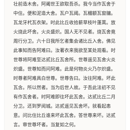
壮前造木舍。阿阇世王欲取吾杀。我今当作瓦舍于
中住。便和泥造大舍。瓦户瓦阈。瓦楣额瓦窗牖。
瓦龙牙杙瓦衣架。时此比丘收拾薪草枝叶蓬蒿。放
火烧此坏舍。火炎盛炽。国人无不见者。烧瓦舍竟
周行分卫。六十日我所乞者集会诸比丘入舍。佛见
此事知而告阿难曰。汝著衣来我欲至某处观看。时
世尊将阿难至达贰比丘瓦舍所。世尊遥见瓦舍火炎
炽盛。世尊知而问阿难。此是何物炎火乃尔炽盛。
时尊者阿难具白世尊。世尊告曰。汝往阿难。坏此
瓦含。所以然者。当为后世人故。于吾此法初不见
有作瓦舍者。时阿难即往坏此瓦舍。达贰比丘二月
分卫。还到罗阅城。达贰遥见瓦舍坏。就看起恚
意。问比住比丘谁来坏此瓦舍。答世尊来坏。达贰
言。审世尊坏者。当复如之何。