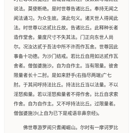
说法。莫使断绝。是时世尊告诸比丘。奉持无闻之
闻法诵习。为众生故。演此句义。诸天世人得闻此
法。时世尊以达贰比丘故。告诸比丘。此释种长者
造作堂舍。量度尺寸不失其法。门正向东世人尚
尔。况汝达贰于吾法中所不许而作瓦舍。世尊因此
事备十功德。为沙门结戒。若比丘自用如达贰作瓦
舍者。僧伽婆施沙。自为自作主。当有限量。彼舍
限量者长十二肘。是如来舒手(右指尽两端)广七
肘。于其间呼持法比丘。持法比丘当以法量。不以
淫怒痴量。若以淫怒痴量者不得作舍。比丘自求索
作舍。自为自作主。又不呼持法比丘。过限量者。
僧伽婆施沙(上自为已下是戒语非鼻奈经)。
佛世尊游罗阅只耆阇崛山。尔时有一摩诃罗比