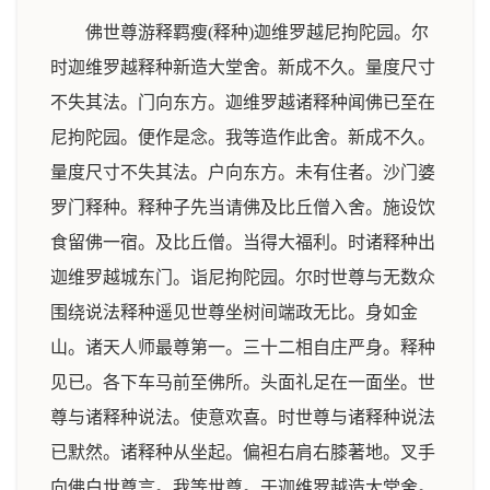
佛世尊游释羁瘦(释种)迦维罗越尼拘陀园。尔
时迦维罗越释种新造大堂舍。新成不久。量度尺寸
不失其法。门向东方。迦维罗越诸释种闻佛已至在
尼拘陀园。便作是念。我等造作此舍。新成不久。
量度尺寸不失其法。户向东方。未有住者。沙门婆
罗门释种。释种子先当请佛及比丘僧入舍。施设饮
食留佛一宿。及比丘僧。当得大福利。时诸释种出
迦维罗越城东门。诣尼拘陀园。尔时世尊与无数众
围绕说法释种遥见世尊坐树间端政无比。身如金
山。诸天人师最尊第一。三十二相自庄严身。释种
见已。各下车马前至佛所。头面礼足在一面坐。世
尊与诸释种说法。使意欢喜。时世尊与诸释种说法
已默然。诸释种从坐起。偏袒右肩右膝著地。叉手
向佛白世尊言。我等世尊。于迦维罗越造大堂舍。