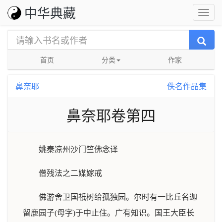
中华典藏
首页
分类
作家
鼻奈耶
佚名作品集
鼻奈耶卷第四
姚秦凉州沙门竺佛念译
僧残法之二媒嫁戒
佛游舍卫国祇树给孤独园。尔时有一比丘名迦
留鹿园子(母字)于中止住。广有知识。国王大臣长