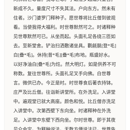
新成不久。量度尺寸不失其法。户向东方。然未有
住者。沙门婆罗门释种子。愿世尊将比丘僧到彼观
看。当使我得大福利。时世尊默然可之。时诸释种
见世尊默然可已。从坐而起。头面礼足各绕三匝如
去。至新堂舍。铲治扫洒敷诸坐具。氍毹毾[登*毛]
白[疊*毛]。休持[昔*毛][疊*毛]布地。瓶盛好水。
以好净油白[疊*毛]为炷。然大明灯。如是供养不可
称数。复往世尊所。头面礼足叉手向佛。白世尊
言。微供已办。今正是时。时世尊食后著衣持钵。
庄严及比丘僧。往诣新讲堂所。在外洗足。入讲堂
中。遍观堂已就大高座。颜色和悦。比丘僧亦洗足
入讲堂中。次第西壁下东向坐。时诸释种在外洗
足。入讲堂中东壁下西向坐。尔时世尊。即于其夜
见众会定。为释种说法。无数方便说法已。世尊告