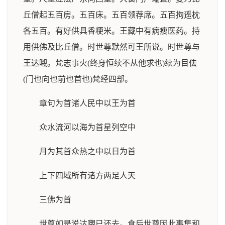
丘僧起五百房。五百床。五百领荐席。五百拘遥枕
各五百。有好供具香粳米。王藏中有病瘦医药。持
用供佛及比丘僧。时世尊默然可王所说。时世尊与
王达嚫。梵志事火(终身恒续不从他求也)续为目佉
(门也向也前也首也)梵经四部。
章句为首诸人民中以王为首
众水流河以海为首星列空中
月为其首众热之中以日为首
上下四域所有诸方两足人天
三佛为首
世尊如是说达嚫已还去。食后世尊因此事集和