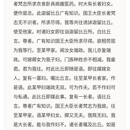
者梵志所求衣食卧具病瘦医药。时大有长者妇女。
便作是念。此迦留比丘广有知识。国王大臣长者梵
志无不识者。所求尽得。我等共往诱訹迦留比丘。
使至他家。时诸妇女即往诣迦留比丘所。白比丘
言。尊者。广有知识国王大臣所求尽得。欲相劳屈
为我等行。至某甲家。闻汝女端政。我儿亦复端
政。可嫁卿女为我子妇。门族种姓亦不相减。我雇
君。君为我往。时此比丘即随是语。即往媒嫁女
人。复有一寡妇。嘱比丘言。往至某甲长者家。作
是语。此某甲妇端政无双。可为作夫。若不作妇可
与私通。此比丘即媒此事。复有一长者。语比丘
言。尊者广有知识。国王大臣长者梵志为我故。往
至某甲家。语某甲妇女。卿又无夫。我既无妇。我
是大长者。能与我作妇不。诸长者嘱及比丘。如是