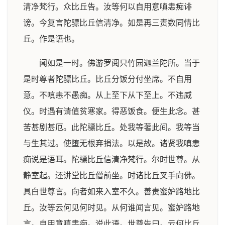
清净梵行。众比丘告。汝等何以自用意嗔恚痴诽
谤。今复言陀骠比丘信清净。如是再三责数同情比
丘。作是语也。
闻如是一时。佛游罗阅只竹园迦兰陀所。当于
是时尊者陀骠比丘。比丘分饭分付坐席。不自用
意。不嗔恚不愚痴。从上至下从下至上。不违威
仪。时遇有请值贫寒家。得恶饭食。便生此念。甚
苦甚剧甚厄。此陀骠比丘。处我等著此间。我等当
与生其过。使堕无根弃捐法。以是故。诸贤我嗔恚
痴说是语耳。陀骠比丘信清净梵行。尔时世尊。从
静室起。还讲堂比丘僧前坐。时诸比丘叉手向佛。
具白世尊言。向者如来入室不久。善责蜜妒路地比
丘。汝等云何见何时见。从何谁闻言见。蜜妒路地
言。自用意嗔恚痴。说此语。世尊告曰。云何比丘