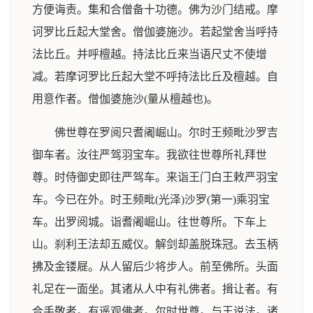
方便诲责。集和合僧备十功德。佛为沙门结戒。摩
诃罗比丘起大堂舍。僧伽婆施沙。若起堂舍当呼持
法比丘。并呼檀越。持法比丘来当语尺丈不使增
减。若摩诃罗比丘起大堂不呼持法比丘及檀越。自
用意作者。僧伽婆施沙(量从檀越也)。
佛世尊在罗阅只耆阇崛山。尔时王频毗沙罗吉
御车者。汝往严驾羽宝车。我欲往世尊所礼拜世
尊。时侍御史即往严驾车。来诣王门白王敕严羽宝
车。今已在外。时王频毗(光泽)沙罗(第一)乘羽宝
车。出罗阅城。诣耆阇崛山。往世尊所。下车上
山。刹利王法却五威仪。解剑却盖脱珠冠。去玉柄
拂及金镂屣。从人留后少将步人。前至佛所。头面
礼足在一面坐。其诸从人中有礼佛者。揖让者。有
合手敬者。有遥观佛者。尔时世尊。与王说法。诸