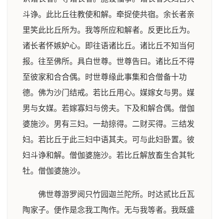
斗诤。此比丘往教使和解。牵捉使共宿。余长者亲
里笑此比丘所为。我等所应和解者。反更比丘为。
诸长者怀嫉妒心。即往语诸比丘。诸比丘不知当何
报。往至佛所。具白世尊。世尊告曰。诸比丘不得
至彼家和合合偶。时世尊缘此事集和合僧备十功
德。佛为沙门结戒。若比丘用心。媒嫁女与男。媒
男与女媒。若嫁寡妇与傍夫。下及和解合偶。僧伽
婆施沙。男有三妇。一劫掠得。二财买得。三结发
妇。若比丘于此三妇中语其夫。可与此妇卧置。彼
妇斗诤和解。僧伽婆施沙。若比丘解放畜生合其牝
牡。僧伽婆施沙。
佛世尊游罗阅只竹园迦兰陀所。时达贰比丘瓦
陶家子。便作是念我工陶作。无与我等者。我既盛