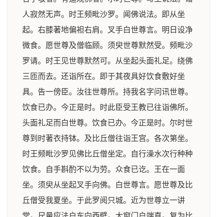
人寂然无声。时王频毗沙罗。闻佛说法。即从坐
起。右膝著地偏袒右肩。叉手白世尊言。明日设净
微食。愿世尊及僧临顾。须臾世尊默然受。频毗沙
罗请。时王见世尊默然可。从坐起头面礼足。绕佛
三匝而去。还诣所在。即于其夜具好饮食敷好坐
具。告一傍臣。汝往世尊所。持我名字问讯世尊。
饮食已办。今正是时。时此臣受王教已往诣佛所。
头面礼足而白世尊。饮食已办。今正是时。尔时世
尊到时著衣持钵。及比丘僧往诣王宫。各次第坐。
时王频毗沙罗见佛比丘僧坐定。自行澡水次行种种
饮食。自手斟酌不以为劳。众食已讫。王在一面
坐。须臾从坐起叉手向佛。白世尊言。愿世尊及比
丘僧受我夏坐。于此罗阅只城。近为世尊立一讲
堂。尺量应法户东向西壁。大窗门户端直。复为比