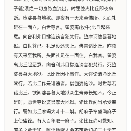
子瓠)溃烂一切身脓血流出。时瞿婆离比丘即夜命
断。堕婆昙暮地狱。即夜有一天来至佛所。头面礼
足在一面立。白世尊言。瞿婆离(牧牛)比丘起恶
意。向舍利弗目揵连谤言犯梵行。堕摩诃婆昙暮地
狱。白世尊已。礼足没还天上。佛告诸比丘。昨夜
有天来至我所。头面礼足在一面住。白我言。瞿婆
离比丘起恶意。向舍利弗目揵连谤言犯梵行。死堕
婆昙暮大地狱。此比丘因小事作。大诽谤清净比丘
梵行。若比丘作是诽谤者。僧伽婆施沙。时世尊若
诸比丘。欲闻婆昙暮大地狱众生寿命长短不。今正
是时。愿世尊说婆昙摩大地狱。诸比丘闻当承受奉
行。譬如比丘摩竭大斗十二斛。胡麻子箪盛满麻子
上使盛锋。有人百年取一麻子。诸比丘尚可数知。
麻子之数无知。阿浮地狱人命不可数知如二十无实