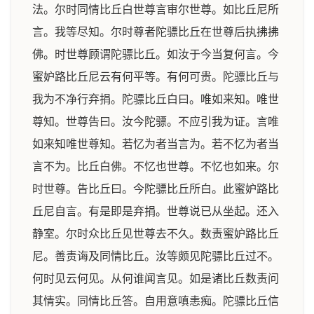
法。尔时同情比丘白世尊言审尔世尊。如比丘尼所
言。我等尽知。尔时尊者陀骠比丘在世尊后执拂拂
佛。时世尊顾谓陀骠比丘。如汝于今当复何言。今
蜜妒路比丘尼云有何平等。有何可贵。陀骠比丘与
我为不净行弃捐。陀骠比丘白曰。唯如来知。唯世
尊知。世尊告曰。汝今陀骠。不应引我为证。言唯
如来知唯世尊知。若忆为者当言为。若不忆为者当
言不为。比丘白佛。不忆也世尊。不忆也如来。尔
时世尊。告比丘曰。今陀骠比丘所白。此蜜妒路比
丘尼自言。有是即是弃捐。世尊说已从坐起。还入
静室。尔时众比丘见世尊去不久。数责蜜妒路比丘
尼。善责诲及同情比丘。汝等颇见陀骠比丘过不。
何时见云何见。从何谁闻言见。如是诸比丘数责问
其情实。同情比丘答。自用意嗔恚痴。陀骠比丘信