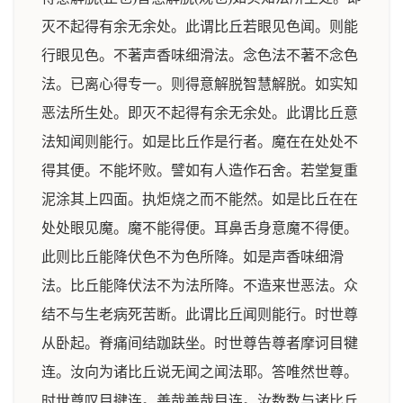
灭不起得有余无余处。此谓比丘若眼见色闻。则能
行眼见色。不著声香味细滑法。念色法不著不念色
法。已离心得专一。则得意解脱智慧解脱。如实知
恶法所生处。即灭不起得有余无余处。此谓比丘意
法知闻则能行。如是比丘作是行者。魔在在处处不
得其便。不能坏败。譬如有人造作石舍。若堂复重
泥涂其上四面。执炬烧之而不能然。如是比丘在在
处处眼见魔。魔不能得便。耳鼻舌身意魔不得便。
此则比丘能降伏色不为色所降。如是声香味细滑
法。比丘能降伏法不为法所降。不造来世恶法。众
结不与生老病死苦断。此谓比丘闻则能行。时世尊
从卧起。脊痛间结跏趺坐。时世尊告尊者摩诃目犍
连。汝向为诸比丘说无闻之闻法耶。答唯然世尊。
时世尊叹目揵连。善哉善哉目连。汝数数与诸比丘