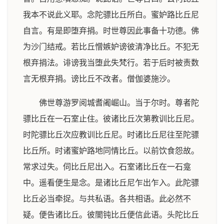
我本不说此义耶。念陀骠比丘所白。蜜妒路比丘尼
自言。有是即堕弃捐。时世尊因此事备十功德。佛
为沙门结戒。若比丘憎嫉妒谤彼清净比丘。不犯无
根弃捐法。诽谤我当堕此失梵行。若于后时被责数
言无根弃捐。谤比丘不改者。僧伽婆施沙。
佛世尊游罗阅城耆阇崛山。当于尔时。尊者陀
骠比丘在一石室止住。彼诸比丘次第教训比丘尼。
时陀骠比丘次应教训比丘尼。时诸比丘尼往至陀骠
比丘所。时诸蜜妒路地同情比丘。以前饮食怨故。
常求过失。伺比丘尼出入。石室诸比丘在一石龛
中。遥看便生是念。是诸比丘尼乍出乍入。此陀骠
比丘必当牵捉。与共私语。各共相语。此必然不
疑。便告诸比丘。彼闇钝比丘便信此语。头陀比丘