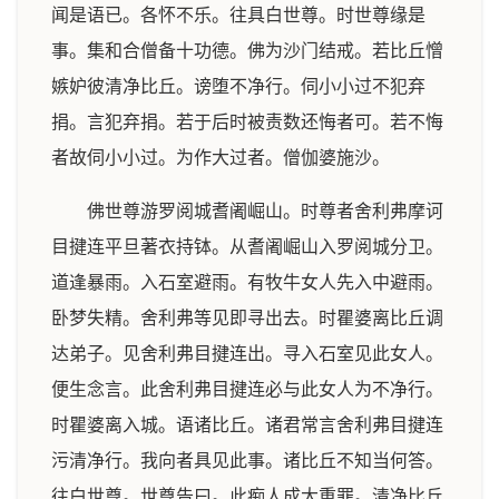
闻是语已。各怀不乐。往具白世尊。时世尊缘是
事。集和合僧备十功德。佛为沙门结戒。若比丘憎
嫉妒彼清净比丘。谤堕不净行。伺小小过不犯弃
捐。言犯弃捐。若于后时被责数还悔者可。若不悔
者故伺小小过。为作大过者。僧伽婆施沙。
佛世尊游罗阅城耆阇崛山。时尊者舍利弗摩诃
目揵连平旦著衣持钵。从耆阇崛山入罗阅城分卫。
道逢暴雨。入石室避雨。有牧牛女人先入中避雨。
卧梦失精。舍利弗等见即寻出去。时瞿婆离比丘调
达弟子。见舍利弗目揵连出。寻入石室见此女人。
便生念言。此舍利弗目揵连必与此女人为不净行。
时瞿婆离入城。语诸比丘。诸君常言舍利弗目揵连
污清净行。我向者具见此事。诸比丘不知当何答。
往白世尊。世尊告曰。此痴人成大重罪。清净比丘