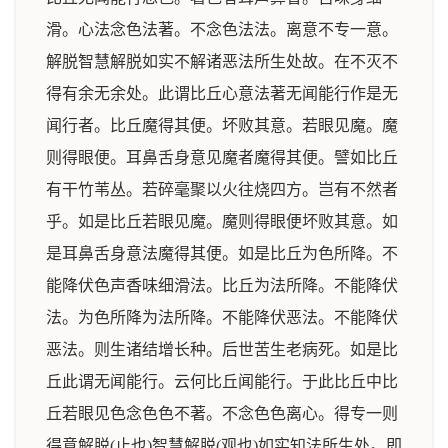
滑。心法念色法著。不念色法法。离意不专一意。
解脱智慧解脱如实不解诸恶法所生处故。在不灭不
得有余无余处。此谓比丘心意法著无闻能行作是无
闻行者。比丘魔得其便。坏败其意。若眼见魔。魔
则得眼便。耳鼻舌身意见魔者魔得其便。譬如比丘
有干竹苇丛。若碎毫聚以火往烧四方。岂有不然者
乎。如是比丘若眼见魔。魔则得眼便坏败其意。如
是耳鼻舌身意法魔得其便。如是比丘为色所降。不
能降伏色声香味细滑法。比丘为法所降。不能降伏
法。为色所降为法所降。不能降伏恶法。不能降伏
恶法。则生诸结增长种。后世苦生老病死。如是比
丘此谓无闻能行。云何比丘闻能行。于此比丘中比
丘若眼见色念色色不著。不念色色离心。得专一则
得意解脱(止也)智慧解脱(观也)如实知法所生处。即