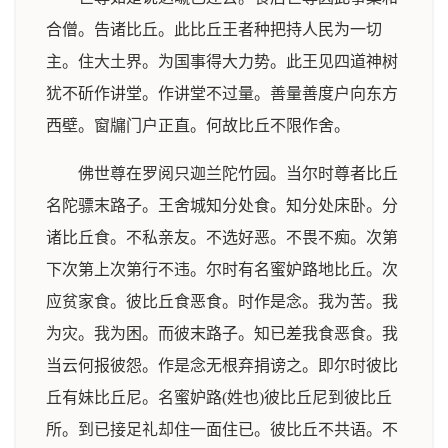
合僧。告诸比丘。此比丘王者种把持人民为一切
主。住大土界。为国事得大力势。此王见四道神树
犹不斫作讲堂。作讲堂不过量。善量善度户向东方
西壁。窗牖门户正直。何故比丘不限作舍。
佛世尊在罗阅只迦兰陀竹园。当尔时尊者比丘
名陀骠末路子。王舍城知分处食。知分处床卧。分
诸比丘食。不私亲友。不选好恶。不畏不痴。次第
下次第上次第行不违。尔时有名蜜妒路地比丘。次
应贫家食。彼比丘食恶食。时作是念。我为苦。我
为灾。我为困。而彼末路子。知已差我食恶食。我
当云何报彼怨。作是念无根弃捐谤之。即尔时彼比
丘有妹比丘尼。名蜜妒路(姓也)彼比丘尼到彼比丘
所。到已接足礼却住一面住已。彼比丘不共语。不