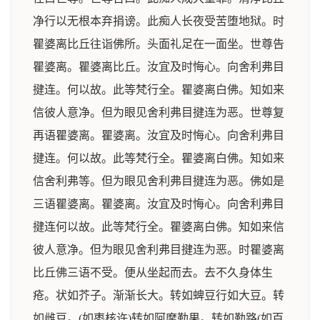
净行以无根本弃捐谤。此痴人长夜受苦堕地狱。时
瞿婆离比丘往诣佛所。头面礼足在一面坐。世尊告
瞿婆离。瞿婆离比丘。汝宜及时悔心。向舍利弗目
揵连。何以故。此等梵行全。瞿婆离白佛。知如来
信彼人意净。但为眼见舍利弗目揵连为恶。世尊复
再语瞿婆离。瞿婆离。汝宜及时悔心。向舍利弗目
揵连。何以故。此等梵行全。瞿婆离白佛。知如来
信舍利弗等。但为眼见舍利弗目揵连为恶。佛如是
三语瞿婆离。瞿婆离。汝宜及时悔心。向舍利弗目
揵连何以故。此等梵行全。瞿婆离白佛。知如来信
彼人意净。但为眼见舍利弗目揵连为恶。时瞿婆离
比丘佛三语不受。便从坐起而去。去不久身体生
疮。状如芥子。渐渐长大。转如蜱豆行如大豆。转
如雌豆。(如枣核许)转如阿摩勒果。转如勒路(如百