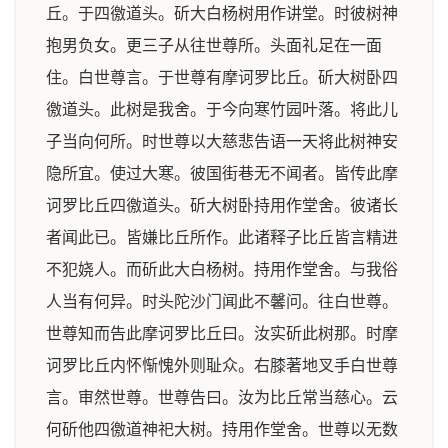
丘。于四徼道头。斫大白杨树用作讲堂。时彼树神
抱男负女。更三子从往世尊所。头面礼足在一面
住。白世尊言。于世尊有摩诃罗比丘。斫大树卧四
徼道头。此树是我舍。于今向寒竹园叶落。将此儿
子当向何所。时世尊以大慈悲告语一天将此树神安
隐所宜。使过大寒。彼国街巷无不闻者。皆传此摩
诃罗比丘四徼道头。斫大树卧持用作堂舍。彼诸长
者闻此已。皆嫌比丘所作。此诸释子比丘皆言精进
不犯娆人。而斫此大白杨树。持用作堂舍。与我俗
人当有何异。时头陀沙门闻此不馨问。往白世尊。
世尊知而告此摩诃罗比丘曰。汝实斫此树那。时摩
诃罗比丘内怀惭愧外则耻众。右膝著地叉手白世尊
言。审然世尊。世尊告曰。汝为比丘常当慈心。云
何斫他四徼道神祀大树。持用作堂舍。世尊以无数