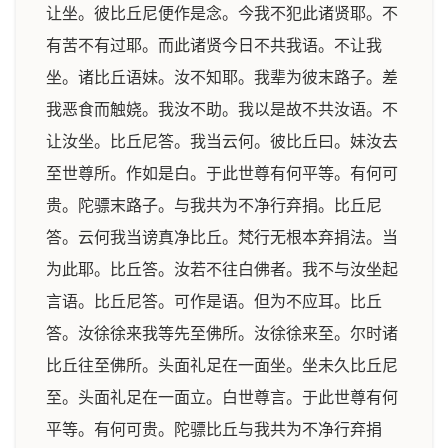
让坐。彼比丘尼便作是念。今我不犯此诸贤耶。不
有苦不有过耶。而此诸贤今日不共我语。不让我
坐。诸比丘语妹。汝不知耶。我辈为彼末路子。差
我恶食而触娆。我汝不助。我以是故不共汝语。不
让汝坐。比丘尼答。我当云何。彼比丘曰。妹汝去
至世尊所。作如是白。于此世尊有何平等。有何可
贵。陀骠末路子。与我共为不净行弃捐。比丘尼
答。云何我当谤真净比丘。梵行无根本弃捐法。当
为此耶。比丘答。汝若不往白佛者。我不与汝坐起
言语。比丘尼答。可作是语。但为不应耳。比丘
答。汝徐徐来我等先至佛所。汝徐徐来至。尔时诸
比丘往至佛所。头面礼足在一面坐。坐未久比丘尼
至。头面礼足在一面立。白世尊言。于此世尊有何
平等。有何可贵。陀骠比丘与我共为不净行弃捐