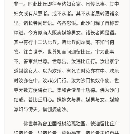
非一。时此比丘即往至诸妇女家。具传此事。其中
妇女或有从意者。或不从者。其不从者展转语诸亲
里。诸长者闻是语。各各怨恨。此沙门释子自称誉
精进。今方似商人贩卖媒嫁男女。诸长者闻是语。
其中有行十二法比丘。诸比丘闻愁罔。不知当何
答。往白世尊。世尊知而问迦留比丘。审为此事
不。答审然世尊。世尊告。汝违比丘行。汝出家学
道媒嫁女人。以为欢乐。有死亡时汝亦在中。欢乐
时汝亦在中。汝非沙门行。汝为沙门执奴仆使。世
尊无数方便诲责已。集和合僧备十功德。佛为沙门
结戒。若比丘用心。媒嫁女与男。媒男与女。媒嫁
寡妇与傍夫。僧伽婆施沙。
佛世尊游舍卫国祇树给孤独园。彼迦留比丘广
识诸长者。导诸长者。施设福事。诸长者夫妇自共