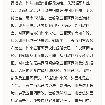
得道迹。如纯白[疊*毛]易染为色。失梨崛即从座
起。头面礼足。从今以去归佛归法归比丘僧。听为
优婆塞。尽命不杀生。世尊及五百阿罗汉盛满钵
饭。即入三昧。从失梨崛门尽飞陵虚。诣阿耨达
宫。时阿耨达亦知如来来化。五百莲华大如车轮。
复为如来化作一华最妙。如来坐上。五百阿罗汉各
次第坐。如来五百阿罗汉比丘僧食已。广说阿耨达
经。时如来及比丘僧入三昧。从阿耨达宫没还至只
桓。时毗舍佉无夷罗母闻佛及五百阿罗汉受失梨崛
请。诣阿耨达食广说阿耨达经。今来舍卫。我当别
请佛及五百阿罗汉。即往诣如来所。头面礼足在一
面住。世尊广为毗舍佉说法。说法已。毗舍佉即长
跪请佛及五百阿罗汉。世尊默然可之。毗舍佉头面
礼足而去。即夜办馔具好食敷好坐具。重开门户。