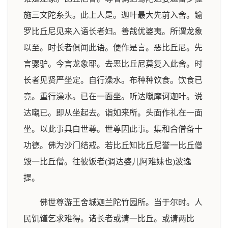
施三文陀糸头。此上人是。迦叶最大先前入舍。鍮
罗比丘尼见来入语长者妇。善哉优婆夷。所谓龙象
以至。时长者俱闻此语。便作是言。恶比丘尼。先
言骡驴。今言龙象耶。去恶比丘尼莫复入此舍。时
长者见贤严坐定。自行澡水。布种种饮食。饮食已
竟。重行澡水。已在一面坐。听达嚫摩诃迦叶。说
达嚫已。即从坐起去。诣如来所。头面作礼在一面
坐。以此事具白世尊。世尊因此事。集和合僧备十
功德。佛为沙门结戒。若比丘知比丘尼誉一比丘僧
毁一比丘僧。往彼饭者(调达婆儿阿难妹也)波逸
提。
佛世尊游王舍城迦兰陀竹园所。当于尔时。人
民饥馑乞求难得。诸长者或请一比丘。或请两比