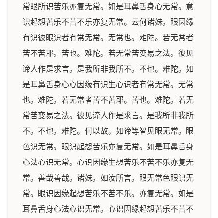
常眼所识苦乐亦复无常。如是耳鼻舌身心无常。意
识起想苦乐不苦不乐亦复无常。云何诸妹。眼因缘
有识彼眼识者有常无常。无常也。难陀。若无常者
苦不苦耶。苦也。难陀。若无常苦变易之法。彼见
谛人作是求言。是我所非我所不。不也。难陀。如
是耳鼻舌身心心因缘有识生心识者有常无常。无常
也。难陀。若无常者苦不苦耶。苦也。难陀。若无
常苦变易之法。彼见谛人作是求言。是我所非我所
不。不也。难陀。何以故。如谛等智见眼无常。眼
色识无常。眼识起想苦乐亦复无常。如是耳鼻舌身
心法心识无常。心识因缘生想苦乐不苦不乐亦复无
常。善哉善哉。诸妹。如汝所言。眼无常色眼识无
常。眼识因缘起想苦乐不苦不乐。亦复无常。如是
耳鼻舌身心法心识无常。心识因缘起想苦乐不苦不