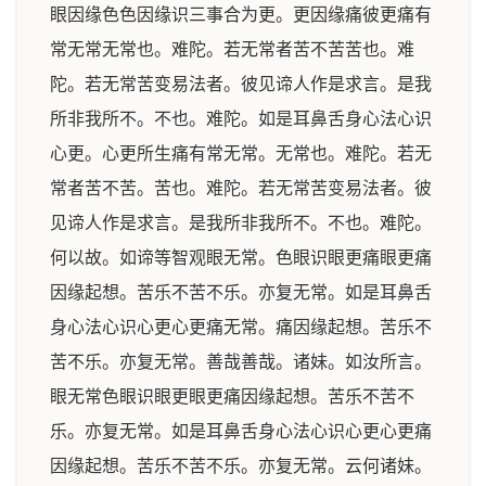
眼因缘色色因缘识三事合为更。更因缘痛彼更痛有
常无常无常也。难陀。若无常者苦不苦苦也。难
陀。若无常苦变易法者。彼见谛人作是求言。是我
所非我所不。不也。难陀。如是耳鼻舌身心法心识
心更。心更所生痛有常无常。无常也。难陀。若无
常者苦不苦。苦也。难陀。若无常苦变易法者。彼
见谛人作是求言。是我所非我所不。不也。难陀。
何以故。如谛等智观眼无常。色眼识眼更痛眼更痛
因缘起想。苦乐不苦不乐。亦复无常。如是耳鼻舌
身心法心识心更心更痛无常。痛因缘起想。苦乐不
苦不乐。亦复无常。善哉善哉。诸妹。如汝所言。
眼无常色眼识眼更眼更痛因缘起想。苦乐不苦不
乐。亦复无常。如是耳鼻舌身心法心识心更心更痛
因缘起想。苦乐不苦不乐。亦复无常。云何诸妹。