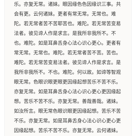
乐。亦复无常。诸妹。眼因缘色色因缘识三事。共
会有更。云何诸妹。更者有常无常。无常也。难
陀。若无常者苦不苦耶苦也。难陀。若无常苦变易
法者。彼见谛人作是求言。是我所非我所不。不
也。难陀。如是耳鼻舌身心法心识心更心。更者有
常无常。无常也。难陀。若无常者苦不苦。苦也。
难陀。若无常苦变易法者。彼见谛人作是求言。是
我所非我所不。不也。难陀。何以故。如谛等智观
眼无常。色眼识眼更眼更因缘起想苦乐不苦不乐。
亦复无常。如是耳鼻舌身心法心识心更心更因缘起
想。苦乐不苦不乐。亦复无常。善哉善哉。诸妹。
如汝所言。眼无常色眼识眼更因缘起想。苦乐不苦
不乐。亦复无常。如是耳鼻舌身心法心识心更心更
因缘起想。苦乐不苦不乐。亦复无常。云何诸妹。