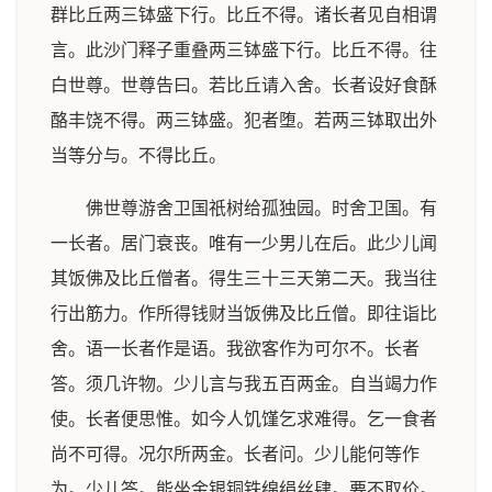
群比丘两三钵盛下行。比丘不得。诸长者见自相谓
言。此沙门释子重叠两三钵盛下行。比丘不得。往
白世尊。世尊告曰。若比丘请入舍。长者设好食酥
酪丰饶不得。两三钵盛。犯者堕。若两三钵取出外
当等分与。不得比丘。
佛世尊游舍卫国祇树给孤独园。时舍卫国。有
一长者。居门衰丧。唯有一少男儿在后。此少儿闻
其饭佛及比丘僧者。得生三十三天第二天。我当往
行出筋力。作所得钱财当饭佛及比丘僧。即往诣比
舍。语一长者作是语。我欲客作为可尔不。长者
答。须几许物。少儿言与我五百两金。自当竭力作
使。长者便思惟。如今人饥馑乞求难得。乞一食者
尚不可得。况尔所两金。长者问。少儿能何等作
为。少儿答。能坐金银铜铁绵绢丝肆。要不取价。