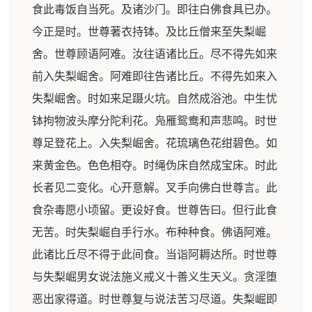
食此毒饭自当死。及诸沙门。即往白佛食具已办。
今正是时。世尊著衣持钵。及比丘僧来至失梨崛
舍。世尊顾语阿难。汝往语诸比丘。尽不得先如来
前入失梨崛舍。阿难即往告诸比丘。不得先如来入
失梨崛舍。时如来足蹑火坑。自然成浴池。中生忧
钵拘物波头摩分陀利花。凫雁鸳鸯和声悲鸣。时世
尊足登花上。入失梨崛舍。花琉璃色花绀碧色。如
来黄金色。色色相夺。时绳伪床自然成宝床。时此
长者见二变化。心开意解。叉手向佛白世尊言。此
食杂毒愿小顷留。更设好食。世尊告曰。但行此食
无苦。时失梨崛自手行水。布种种食。佛语阿难。
此诸比丘尽不得于此间食。当诣阿耨达所。时世尊
与失梨崛男女说法施义戒义十善义生天义。贪淫堕
恶出家得道。时世尊复与说法苦习尽道。失梨崛即