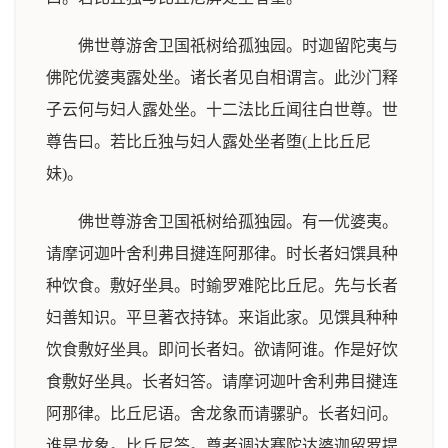
佛世尊游舍卫国祇树给孤独园。时迦留陀夷与
佛陀优婆夷露处坐。诸长者见自相谓言。此沙门释
子云何与妇人露处坐。十二法比丘闻往白世尊。世
尊告曰。若比丘独与妇人露处坐者堕(上比丘尼
妹)。
佛世尊游舍卫国祇树给孤独园。有一优婆夷。
请摩诃迦叶舍利弗目揵连阿那律。时长者妇馔具种
种饮食。敷好坐具。时鍮罗难陀比丘尼。先与长者
妇善知识。平旦著衣持钵。来诣此家。见馔具种种
饮食敷好坐具。即问长者妇。欲请阿谁。作是好饮
食敷好坐具。长者妇答。请摩诃迦叶舍利弗目揵连
阿那律。比丘尼语。舍龙象而请骡驴。长者妇问。
谁是龙象。比丘尼答。尊者调达骞陀达婆迦留罗提