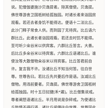
说。犯僧伽婆施沙贝逸提者。除其僧使。贝逸提。
佛世尊游舍卫国祇树给孤独园。时诸长者来诣园房
观看。若还去者身饥不能得达。便语十二法比丘。
此沙门释子常食人供。而到园了无待宾。比丘语六
群比丘。此诸长者诣园观看。若还去时饥不能得。
至可听少籴谷米以供宾客。六群比丘答言。大善。
后比丘多籴谷米以待宾客。六群比丘语诸比丘。谁
使汝等大散僧物籴谷米以待宾客。比丘答君前自
许。复言我不许。汝诸比丘不知当何答。往白世
尊。世尊告曰。若比丘先共要后作是语。汝减比丘
僧物。用违前要者。贝逸提。佛世尊游舍卫国祇树
给孤独园。时十五日挝揵[禾*遲]。比丘僧集说戒。
尊者阐怒语诸比丘。半月用说是杂碎戒。为使诸比
丘愁愦不得行道。诸比丘闻便往白世尊。世尊因此