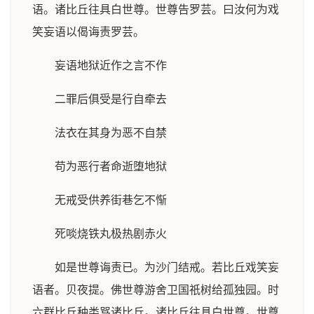
语。诸比丘往具白世尊。世尊告罗芸。曰汝何为戏
笑妄语以偈诲责罗芸。
妄语地狱近作之言不作
二罪后俱受是行自牵去
法衣在其身为恶不自禁
苟为恶行者命逝堕地狱
无戒受供养街巷乞不惭
死啖烧铁丸极热剧赤火
如是世尊诲责已。为沙门结戒。若比丘戏笑妄
语者。贝夜提。佛世尊游舍卫国祇树给孤独园。时
六群比丘种类骂诸比丘。诸比丘往具白世尊。世尊