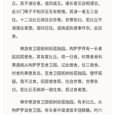
丘。其不请往者。或四或五。诸长者见自相谓言。
此沙门释子不知厌足无有惭愧。其请一者五三自
往。十二法比丘闻往白世尊。世尊告曰。若比丘不
请强往者堕。或时应往。或病或执僧事作衣。此应
食。
佛游舍卫国祇树给孤独园。拘萨罗界有一长者
起招提僧舍。其有客比丘。得一日食。时尊者舍利
弗遇病从拘萨罗至舍卫国。过此僧舍。住三宿食。
时舍利弗便发去。至舍卫国祇树给孤独园。便怀狐
疑。我不过食。招提僧食耶。往自世尊。世尊告
曰。若比丘无病得一宿住食。若过食者堕。
佛世尊游舍卫国祇树给孤独园。有多比丘。从
拘萨罗诣舍卫国。有长者中道请饭丰饶酥酪。时六