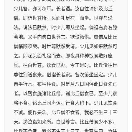
少儿答。亦可尔耳。长者语。汝自往请佛及比丘
僧。即诣世尊所。头面礼足在一面坐。世尊与说
法。说法已默然。时少儿即从坐起。偏袒右肩右膝
著地。叉手向佛白世尊言。欲设微供。愿佛及比丘
僧临顾须臾。时世尊默然受请。少儿见如来默然可
之。即起头面礼足而去。即夜具种种饭食敷好座
具。往白世尊。饮食已办。今正是时。比丘僧往世
尊住别送食来。僧诣长者家。各次第坐坐定。少儿
自手行水。布种种食。时是月八日国俗此日食先亡
者。以残食施诸比丘僧。诸比丘僧食已。至少儿家
略不食。诸比丘同声语。行食人稍下。少儿见饮食
不减。便作是念。比丘僧不食者。我必不生三十三
天。涕泣诣如来所。白世尊言。比丘僧食少不多。
比丘不食者。我必不生三十三天。世尊告曰。汝往