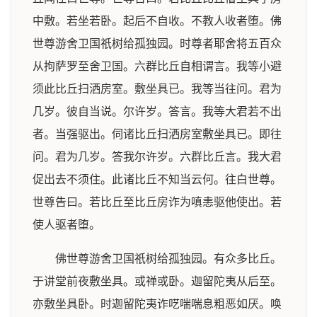
中敷。若坐若卧。起后不自收。不教人收者堕。佛
世尊游舍卫国祇树给孤独园。时尊者耶舍将五百众
从拘萨罗至舍卫国。六群比丘自相谓言。我等小避
须此比丘扫洒房室。敷坐具已。我等当往问。君为
几岁。彼自当说。尔许岁。答言。我等大君若不出
者。当强驱出。伺诸比丘扫洒房室敷坐具已。即往
问。君为几岁。答我尔许岁。六群比丘言。我大君
促出去不须住。此诸比丘不知当云何。往白世尊。
世尊告曰。若比丘至比丘房诈为嗔恚驱他使出。若
使人驱者堕。
佛世尊游舍卫国祇树给孤独园。有众多比丘。
于讲堂前夜敷坐具。或禅或卧。迦留陀夷从后至。
亦敷坐具卧。时迦留陀夷诈呓喘喘息粗恶如厌。唤