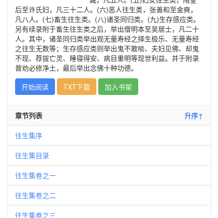
后至许氏妇，凡三十二人。(六)恶人往生类，张善和至金奭，
凡八人。(七)畜生往生类。(八)诸圣同归类。(九)生存感应类。
另有续录附于畜生往生类之后，举出僧明本至吴居士，凡二十
人。其中，诸圣同归类举出观无量寿经之择生极乐、无量寿经
之往生无数等；生存感应类则举出鬼不敢啖、夫妇见佛、却鬼
不现、荐拔亡灵、睡寝得安、病目重明等现世利益。并于附录
普劝必修净土，最后举出念佛十种功德。
开始阅读
TXT下载
加入书架
章节列表
升序↑
往生集序
往生集目录
往生集卷之一
往生集卷之二
往生集卷之三